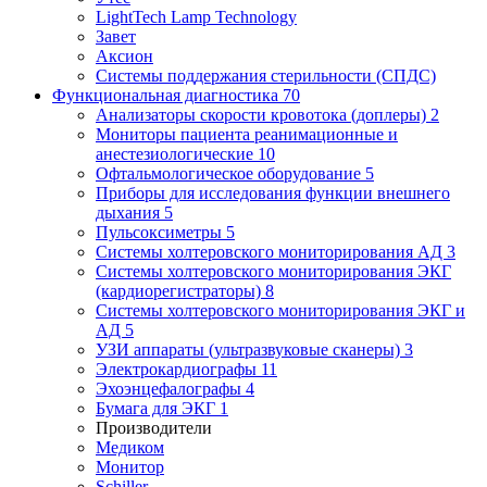
LightTech Lamp Technology
Завет
Аксион
Системы поддержания стерильности (СПДС)
Функциональная диагностика
70
Анализаторы скорости кровотока (доплеры)
2
Мониторы пациента реанимационные и
анестезиологические
10
Офтальмологическое оборудование
5
Приборы для исследования функции внешнего
дыхания
5
Пульсоксиметры
5
Системы холтеровского мониторирования АД
3
Системы холтеровского мониторирования ЭКГ
(кардиорегистраторы)
8
Системы холтеровского мониторирования ЭКГ и
АД
5
УЗИ аппараты (ультразвуковые сканеры)
3
Электрокардиографы
11
Эхоэнцефалографы
4
Бумага для ЭКГ
1
Производители
Медиком
Монитор
Schiller