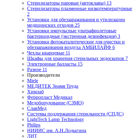
Стерилизаторы паровые (автоклавы)
13
Стерилизаторы плазменные низкотемпературные
2
Установки для обеззараживания и утилизации
медицинских отходов
25
Установки импульсные ультрафиолетовые
бактерицидные (экстренная дезинфекция)
3
Установки фотокаталитические для очистки и
обеззараживания воздуха АМБИЛАЙФ
6
Чехлы кварцевые
11
Шкафы для хранения стерильных эндоскопов
7
Электронные балласты
15
Разное
11
Производители
Miele
МЕДИТЕК Знамя Труда
Химлаб
Ферропласт Медикал
Медоборудование (СЗМО)
СлавМед
Системы поддержания стерильности (СПДС)
LightTech Lamp Technology
Philips
НИИИС им. А.Н.Лодыгина
ЛИТ