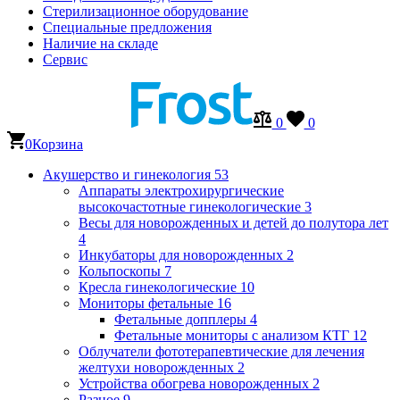
Стерилизационное оборудование
Специальные предложения
Наличие на складе
Сервис
0
0
0
Корзина
Акушерство и гинекология
53
Аппараты электрохирургические
высокочастотные гинекологические
3
Весы для новорожденных и детей до полутора лет
4
Инкубаторы для новорожденных
2
Кольпоскопы
7
Кресла гинекологические
10
Мониторы фетальные
16
Фетальные допплеры
4
Фетальные мониторы с анализом КТГ
12
Облучатели фототерапевтические для лечения
желтухи новорожденных
2
Устройства обогрева новорожденных
2
Разное
9