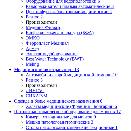
Оборудование для водоподготовки
6
Размораживатели плазмы автоматические
3
Центрифуги лабораторные медицинские
5
Разное
2
Производители
Медиана-Фильтр
Биофизическая аппаратура (БФА)
ЭМКО
Ферропласт Медикал
Армед
Электромедоборудование
Best Water Technology (BWT)
Meling
Медицинский автотранспорт
13
Автомобили скорой медицинской помощи
10
Разное
3
Производители
ЛИНГАС
СИКАР-М
Одежда и белье медицинского назначения
6
Халаты медицинские (Франция - Болгария)
6
Патологоанатомическое оборудование для моргов
17
Камеры холодильные для моргов
9
Мешки патологоанатомические
3
Столы патологоанатомические секционные
1