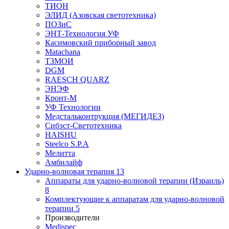
ТИОН
ЭЛИД (Азовская светотехника)
ПОЗиС
ЭНТ-Технология УФ
Касимовский приборный завод
Matachana
ТЗМОИ
DGM
RAESCH QUARZ
ЭНЭФ
Кронт-М
УФ Технологии
Медстальконтрукция (МЕГИДЕЗ)
Сибэст-Светотехника
HAISHU
Steelco S.P.A
Мелитта
Амбилайф
Ударно-волновая терапия
13
Аппараты для ударно-волновой терапии (Израиль)
8
Комплектующие к аппаратам для ударно-волновой
терапии
5
Производители
Medispec