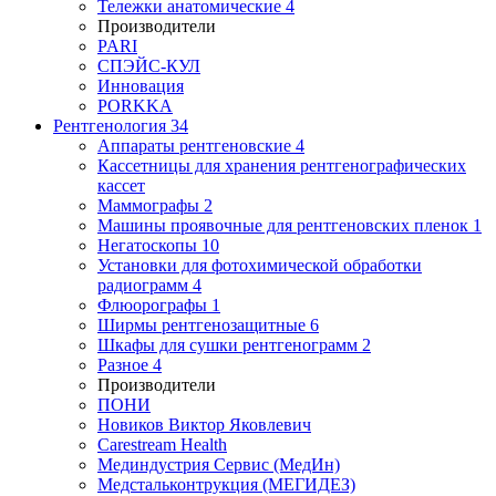
Тележки анатомические
4
Производители
PARI
СПЭЙС-КУЛ
Инновация
PORKKA
Рентгенология
34
Аппараты рентгеновские
4
Кассетницы для хранения рентгенографических
кассет
Маммографы
2
Машины проявочные для рентгеновских пленок
1
Негатоскопы
10
Установки для фотохимической обработки
радиограмм
4
Флюорографы
1
Ширмы рентгенозащитные
6
Шкафы для сушки рентгенограмм
2
Разное
4
Производители
ПОНИ
Новиков Виктор Яковлевич
Carestream Health
Мединдустрия Сервис (МедИн)
Медстальконтрукция (МЕГИДЕЗ)