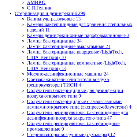
АМИКО
С.П.Гелпик
Стерилизация и дезинфекция
299
Ванны ультразвуковые
13
Камеры бактерицидные для хранения стерильных
изделий
11
Камеры дезинфекционные пароформалиновые
3
Лампы бактерицидные
34
Лампы бактерицидные амальгамные
21
Лампы бактерицидные кварцевые (LightTech,
США-Венгрия)
10
Лампы бактерицидные компактные (LightTech,
США-Венгрия)
13
Моечно-дезинфекционные машины
24
Обеззараживатели-очистители воздуха
(рециркуляторы) ТИОН
4
Облучатели бактерицидные для дезинфекции
воздуха открытого типа
9
Облучатели бактерицидные с амальгамными
лампами открытого типа (экспресс-облучатели)
4
Облучатели-рециркуляторы бактерицидные для
дезинфекции воздуха закрытого типа
47
Облучатели-рециркуляторы бактерицидные
промышленные
9
Стерилизаторы воздушные (сухожары)
12