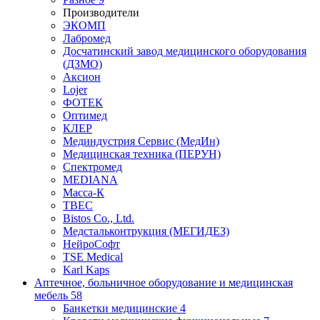
Производители
ЭКОМП
Лабромед
Досчатинский завод медицинского оборудования
(ДЗМО)
Аксион
Lojer
ФОТЕК
Оптимед
КЛЕР
Мединдустрия Сервис (МедИн)
Медицинская техника (ПЕРУН)
Спектромед
MEDIANA
Масса-К
ТВЕС
Bistos Co., Ltd.
Медстальконтрукция (МЕГИДЕЗ)
НейроСофт
TSE Medical
Karl Kaps
Аптечное, больничное оборудование и медицинская
мебель
58
Банкетки медицинские
4