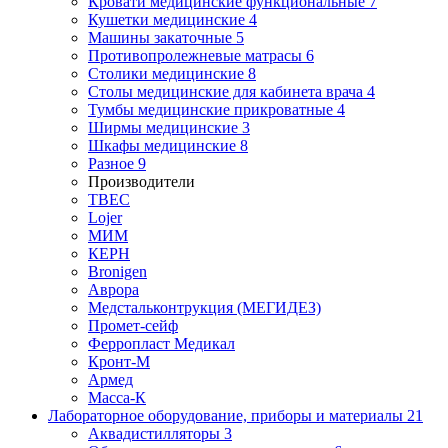
Кровати медицинские функциональные
7
Кушетки медицинские
4
Машины закаточные
5
Противопролежневые матрасы
6
Столики медицинские
8
Столы медицинские для кабинета врача
4
Тумбы медицинские прикроватные
4
Ширмы медицинские
3
Шкафы медицинские
8
Разное
9
Производители
ТВЕС
Lojer
МИМ
КЕРН
Bronigen
Аврора
Медстальконтрукция (МЕГИДЕЗ)
Промет-сейф
Ферропласт Медикал
Кронт-М
Армед
Масса-К
Лабораторное оборудование, приборы и материалы
21
Аквадистилляторы
3