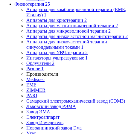
Физиотерапия
25
Аппараты для комбинированной терапии (EME,
Италия)
1
Аппараты для криотерапии
2
Аппараты для магнитно-лазерной терапии
2
Аппараты для микроволновой терапии
2
Аппараты для низкочастотной магнитотерапии
2
Аппараты для низкочастотной терапии
синусоидальными токами
1
Аппараты для УВЧ-терапии
2
Ингаляторы ультразвуковые
1
Облучатели
2
Разное
1
Производители
Medispec
EME
ZIMMER
PARI
Самарский электромеханический завод (СЭМЗ)
Львовский завод РЭМА
Завод ЭМА
Электроаппарат
Завод Измеритель
Новоаннинский завод Эма
Утес