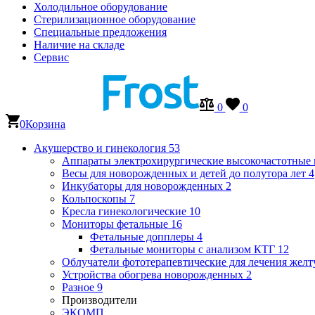
Холодильное оборудование
Стерилизационное оборудование
Специальные предложения
Наличие на складе
Сервис
0
0
0
Корзина
Акушерство и гинекология
53
Аппараты электрохирургические высокочастотные
Весы для новорожденных и детей до полутора лет
4
Инкубаторы для новорожденных
2
Кольпоскопы
7
Кресла гинекологические
10
Мониторы фетальные
16
Фетальные допплеры
4
Фетальные мониторы с анализом КТГ
12
Облучатели фототерапевтические для лечения же
Устройства обогрева новорожденных
2
Разное
9
Производители
ЭКОМП