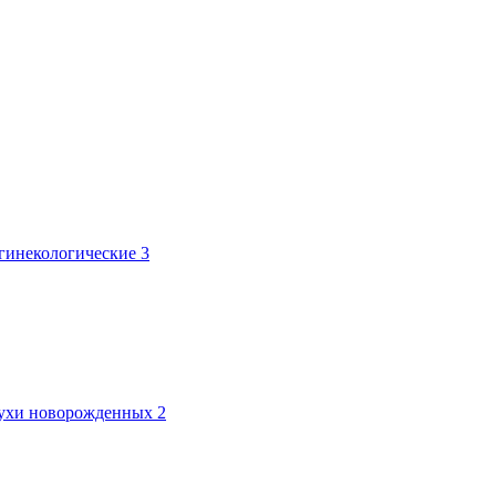
 гинекологические
3
лтухи новорожденных
2