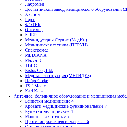
Лабромед
Досчатинский завод медицинского оборудования 
Аксион
Lojer
ФОТЕК
Оптимед
КЛЕР
Мединдустрия Сервис (МедИн)
Медицинская техника (ПЕРУН)
Спектромед
MEDIANA
Масса-К
ТВЕС
Bistos Co., Ltd.
Медстальконтрукция (МЕГИДЕЗ)
НейроСофт
TSE Medical
Karl Kaps
Аптечное, больничное оборудование и медицинская меб
Банкетки медицинские
4
Кровати медицинские функциональные
7
Кушетки медицинские
4
Машины закаточные
5
Противопролежневые матрасы
6
Столики медицинские
8