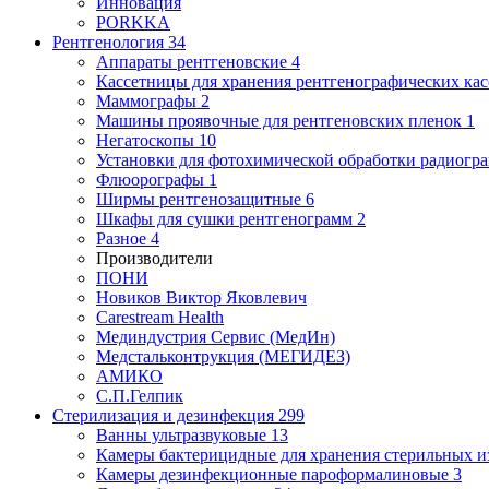
Инновация
PORKKA
Рентгенология
34
Аппараты рентгеновские
4
Кассетницы для хранения рентгенографических кас
Маммографы
2
Машины проявочные для рентгеновских пленок
1
Негатоскопы
10
Установки для фотохимической обработки радиогр
Флюорографы
1
Ширмы рентгенозащитные
6
Шкафы для сушки рентгенограмм
2
Разное
4
Производители
ПОНИ
Новиков Виктор Яковлевич
Carestream Health
Мединдустрия Сервис (МедИн)
Медстальконтрукция (МЕГИДЕЗ)
АМИКО
С.П.Гелпик
Стерилизация и дезинфекция
299
Ванны ультразвуковые
13
Камеры бактерицидные для хранения стерильных 
Камеры дезинфекционные пароформалиновые
3