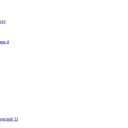
сет
амм
4
изделий
11