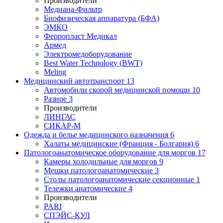
Производители
Медиана-Фильтр
Биофизическая аппаратура (БФА)
ЭМКО
Ферропласт Медикал
Армед
Электромедоборудование
Best Water Technology (BWT)
Meling
Медицинский автотранспорт
13
Автомобили скорой медицинской помощи
10
Разное
3
Производители
ЛИНГАС
СИКАР-М
Одежда и белье медицинского назначения
6
Халаты медицинские (Франция - Болгария)
6
Патологоанатомическое оборудование для моргов
17
Камеры холодильные для моргов
9
Мешки патологоанатомические
3
Столы патологоанатомические секционные
1
Тележки анатомические
4
Производители
PARI
СПЭЙС-КУЛ