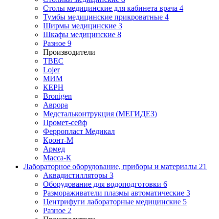
Столы медицинские для кабинета врача
4
Тумбы медицинские прикроватные
4
Ширмы медицинские
3
Шкафы медицинские
8
Разное
9
Производители
ТВЕС
Lojer
МИМ
КЕРН
Bronigen
Аврора
Медстальконтрукция (МЕГИДЕЗ)
Промет-сейф
Ферропласт Медикал
Кронт-М
Армед
Масса-К
Лабораторное оборудование, приборы и материалы
21
Аквадистилляторы
3
Оборудование для водоподготовки
6
Размораживатели плазмы автоматические
3
Центрифуги лабораторные медицинские
5
Разное
2