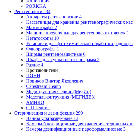
Инновация
PORKKA
Рентгенология
34
Аппараты рентгеновские
4
Кассетницы для хранения рентгенографических кас
Маммографы
2
Машины проявочные для рентгеновских пленок
1
Негатоскопы
10
Установки для фотохимической обработки радиогр
Флюорографы
1
Ширмы рентгенозащитные
6
Шкафы для сушки рентгенограмм
2
Разное
4
Производители
ПОНИ
Новиков Виктор Яковлевич
Carestream Health
Мединдустрия Сервис (МедИн)
Медстальконтрукция (МЕГИДЕЗ)
АМИКО
С.П.Гелпик
Стерилизация и дезинфекция
299
Ванны ультразвуковые
13
Камеры бактерицидные для хранения стерильных 
Камеры дезинфекционные пароформалиновые
3