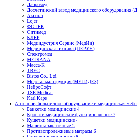
Лабромед
Досчатинский завод медицинского оборудования 
Аксион
Lojer
ФОТЕК
Оптимед
КЛЕР
Мединдустрия Сервис (МедИн)
Медицинская техника (ПЕРУН)
Спектромед
MEDIANA
Масса-К
ТВЕС
Bistos Co., Ltd.
Медстальконтрукция (МЕГИДЕЗ)
НейроСофт
TSE Medical
Karl Kaps
Аптечное, больничное оборудование и медицинская меб
Банкетки медицинские
4
Кровати медицинские функциональные
7
Кушетки медицинские
4
Машины закаточные
5
Противопролежневые матрасы
6
Столики медицинские
8