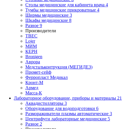
Столы медицинские для кабинета врача
4
Тумбы медицинские прикроватные
4
Ширмы медицинские
3
Шкафы медицинские
8
Разное
9
Производители
ТВЕС
Lojer
МИМ
КЕРН
Bronigen
Аврора
Медстальконтрукция (МЕГИДЕЗ)
Промет-сейф
Ферропласт Медикал
Кронт-М
Армед
Масса-К
Лабораторное оборудование, приборы и материалы
21
Аквадистилляторы
3
Оборудование для водоподготовки
6
Размораживатели плазмы автоматические
3
Центрифуги лабораторные медицинские
5
Разное
2