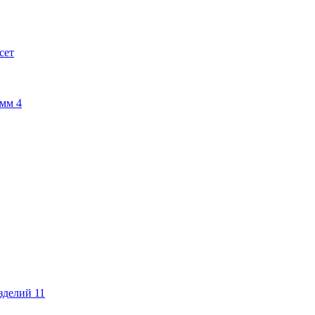
сет
амм
4
изделий
11