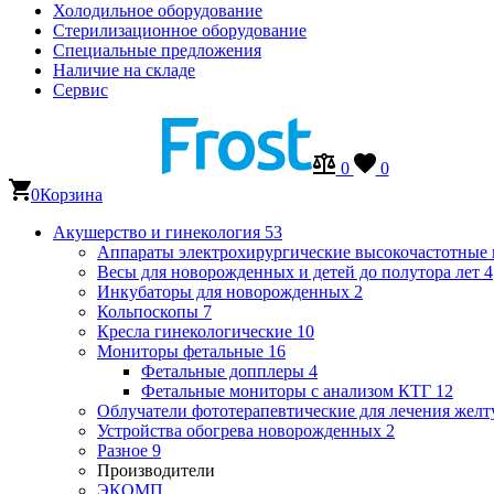
Холодильное оборудование
Стерилизационное оборудование
Специальные предложения
Наличие на складе
Сервис
0
0
0
Корзина
Акушерство и гинекология
53
Аппараты электрохирургические высокочастотные
Весы для новорожденных и детей до полутора лет
4
Инкубаторы для новорожденных
2
Кольпоскопы
7
Кресла гинекологические
10
Мониторы фетальные
16
Фетальные допплеры
4
Фетальные мониторы с анализом КТГ
12
Облучатели фототерапевтические для лечения же
Устройства обогрева новорожденных
2
Разное
9
Производители
ЭКОМП