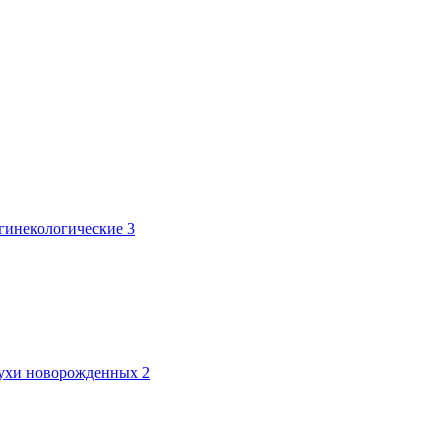
 гинекологические
3
лтухи новорожденных
2