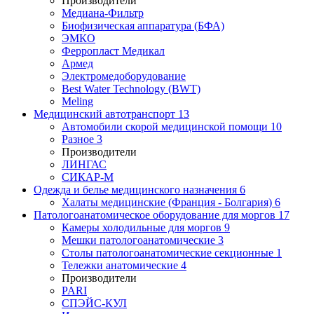
Производители
Медиана-Фильтр
Биофизическая аппаратура (БФА)
ЭМКО
Ферропласт Медикал
Армед
Электромедоборудование
Best Water Technology (BWT)
Meling
Медицинский автотранспорт
13
Автомобили скорой медицинской помощи
10
Разное
3
Производители
ЛИНГАС
СИКАР-М
Одежда и белье медицинского назначения
6
Халаты медицинские (Франция - Болгария)
6
Патологоанатомическое оборудование для моргов
17
Камеры холодильные для моргов
9
Мешки патологоанатомические
3
Столы патологоанатомические секционные
1
Тележки анатомические
4
Производители
PARI
СПЭЙС-КУЛ