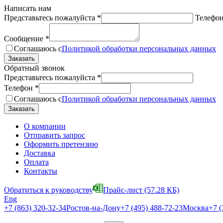
Написать нам
Представьтесь пожалуйста
*
Телефо
Сообщение
*
Соглашаюсь с
Политикой обработки персональных данных
Обратный звонок
Представьтесь пожалуйста
*
Телефон
*
Соглашаюсь с
Политикой обработки персональных данных
О компании
Отправить запрос
Оформить претензию
Доставка
Оплата
Контакты
Обратиться к руководству
Прайс-лист
(57.28 КБ)
Eng
+7 (863) 320-32-34
Ростов-на-Дону
+7 (495) 488-72-23
Москва
+7 (