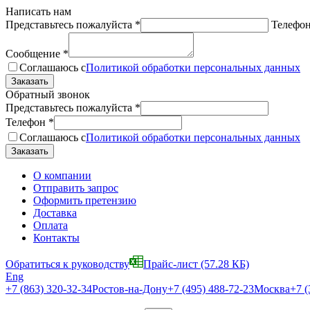
Написать нам
Представьтесь пожалуйста
*
Телефо
Сообщение
*
Соглашаюсь с
Политикой обработки персональных данных
Обратный звонок
Представьтесь пожалуйста
*
Телефон
*
Соглашаюсь с
Политикой обработки персональных данных
О компании
Отправить запрос
Оформить претензию
Доставка
Оплата
Контакты
Обратиться к руководству
Прайс-лист
(57.28 КБ)
Eng
+7 (863) 320-32-34
Ростов-на-Дону
+7 (495) 488-72-23
Москва
+7 (