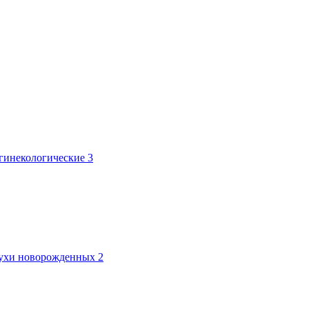
 гинекологические
3
лтухи новорожденных
2