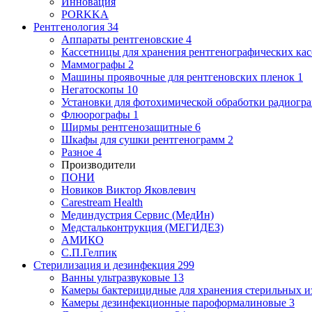
Инновация
PORKKA
Рентгенология
34
Аппараты рентгеновские
4
Кассетницы для хранения рентгенографических кас
Маммографы
2
Машины проявочные для рентгеновских пленок
1
Негатоскопы
10
Установки для фотохимической обработки радиогр
Флюорографы
1
Ширмы рентгенозащитные
6
Шкафы для сушки рентгенограмм
2
Разное
4
Производители
ПОНИ
Новиков Виктор Яковлевич
Carestream Health
Мединдустрия Сервис (МедИн)
Медстальконтрукция (МЕГИДЕЗ)
АМИКО
С.П.Гелпик
Стерилизация и дезинфекция
299
Ванны ультразвуковые
13
Камеры бактерицидные для хранения стерильных 
Камеры дезинфекционные пароформалиновые
3