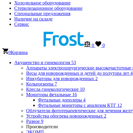
Холодильное оборудование
Стерилизационное оборудование
Специальные предложения
Наличие на складе
Сервис
0
0
0
Корзина
Акушерство и гинекология
53
Аппараты электрохирургические высокочастотные
Весы для новорожденных и детей до полутора лет
4
Инкубаторы для новорожденных
2
Кольпоскопы
7
Кресла гинекологические
10
Мониторы фетальные
16
Фетальные допплеры
4
Фетальные мониторы с анализом КТГ
12
Облучатели фототерапевтические для лечения же
Устройства обогрева новорожденных
2
Разное
9
Производители
ЭКОМП