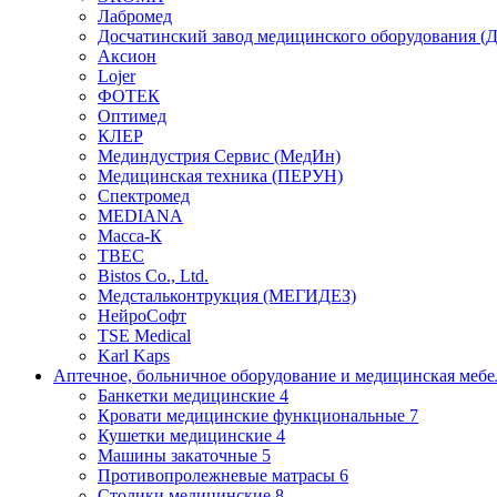
Лабромед
Досчатинский завод медицинского оборудования 
Аксион
Lojer
ФОТЕК
Оптимед
КЛЕР
Мединдустрия Сервис (МедИн)
Медицинская техника (ПЕРУН)
Спектромед
MEDIANA
Масса-К
ТВЕС
Bistos Co., Ltd.
Медстальконтрукция (МЕГИДЕЗ)
НейроСофт
TSE Medical
Karl Kaps
Аптечное, больничное оборудование и медицинская меб
Банкетки медицинские
4
Кровати медицинские функциональные
7
Кушетки медицинские
4
Машины закаточные
5
Противопролежневые матрасы
6
Столики медицинские
8