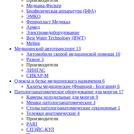
Производители
Медиана-Фильтр
Биофизическая аппаратура (БФА)
ЭМКО
Ферропласт Медикал
Армед
Электромедоборудование
Best Water Technology (BWT)
Meling
Медицинский автотранспорт
13
Автомобили скорой медицинской помощи
10
Разное
3
Производители
ЛИНГАС
СИКАР-М
Одежда и белье медицинского назначения
6
Халаты медицинские (Франция - Болгария)
6
Патологоанатомическое оборудование для моргов
17
Камеры холодильные для моргов
9
Мешки патологоанатомические
3
Столы патологоанатомические секционные
1
Тележки анатомические
4
Производители
PARI
СПЭЙС-КУЛ