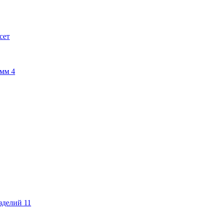
сет
амм
4
изделий
11