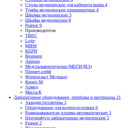
Столы медицинские для кабинета врача
4
Тумбы медицинские прикроватные
4
Ширмы медицинские
3
Шкафы медицинские
8
Разное
9
Производители
ТВЕС
Lojer
МИМ
КЕРН
Bronigen
Аврора
Медстальконтрукция (МЕГИДЕЗ)
Промет-сейф
Ферропласт Медикал
Кронт-М
Армед
Масса-К
Лабораторное оборудование, приборы и материалы
21
Аквадистилляторы
3
Оборудование для водоподготовки
6
Размораживатели плазмы автоматические
3
Центрифуги лабораторные медицинские
5
Разное
2