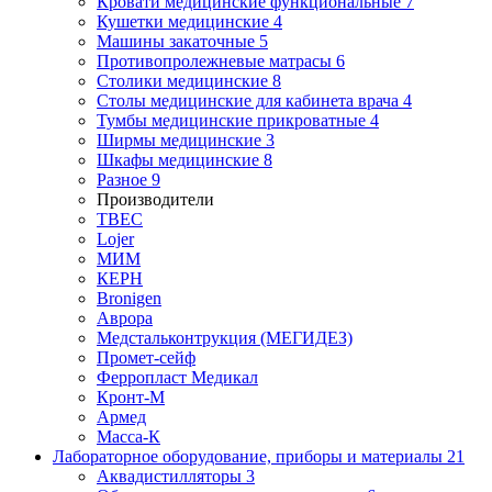
Кровати медицинские функциональные
7
Кушетки медицинские
4
Машины закаточные
5
Противопролежневые матрасы
6
Столики медицинские
8
Столы медицинские для кабинета врача
4
Тумбы медицинские прикроватные
4
Ширмы медицинские
3
Шкафы медицинские
8
Разное
9
Производители
ТВЕС
Lojer
МИМ
КЕРН
Bronigen
Аврора
Медстальконтрукция (МЕГИДЕЗ)
Промет-сейф
Ферропласт Медикал
Кронт-М
Армед
Масса-К
Лабораторное оборудование, приборы и материалы
21
Аквадистилляторы
3