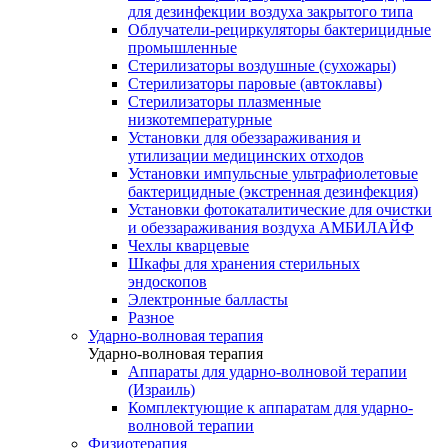
для дезинфекции воздуха закрытого типа
Облучатели-рециркуляторы бактерицидные
промышленные
Стерилизаторы воздушные (сухожары)
Стерилизаторы паровые (автоклавы)
Стерилизаторы плазменные
низкотемпературные
Установки для обеззараживания и
утилизации медицинских отходов
Установки импульсные ультрафиолетовые
бактерицидные (экстренная дезинфекция)
Установки фотокаталитические для очистки
и обеззараживания воздуха АМБИЛАЙФ
Чехлы кварцевые
Шкафы для хранения стерильных
эндоскопов
Электронные балласты
Разное
Ударно-волновая терапия
Ударно-волновая терапия
Аппараты для ударно-волновой терапии
(Израиль)
Комплектующие к аппаратам для ударно-
волновой терапии
Физиотерапия