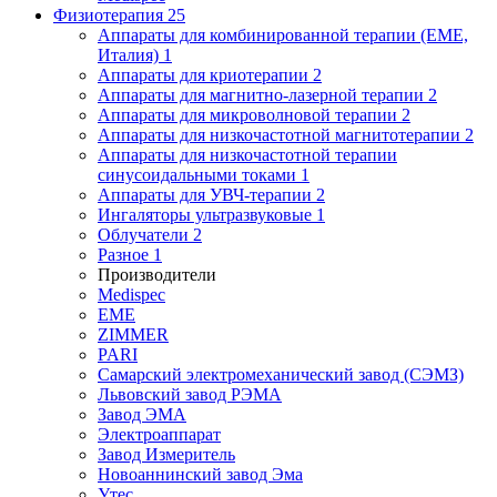
Физиотерапия
25
Аппараты для комбинированной терапии (EME,
Италия)
1
Аппараты для криотерапии
2
Аппараты для магнитно-лазерной терапии
2
Аппараты для микроволновой терапии
2
Аппараты для низкочастотной магнитотерапии
2
Аппараты для низкочастотной терапии
синусоидальными токами
1
Аппараты для УВЧ-терапии
2
Ингаляторы ультразвуковые
1
Облучатели
2
Разное
1
Производители
Medispec
EME
ZIMMER
PARI
Самарский электромеханический завод (СЭМЗ)
Львовский завод РЭМА
Завод ЭМА
Электроаппарат
Завод Измеритель
Новоаннинский завод Эма
Утес