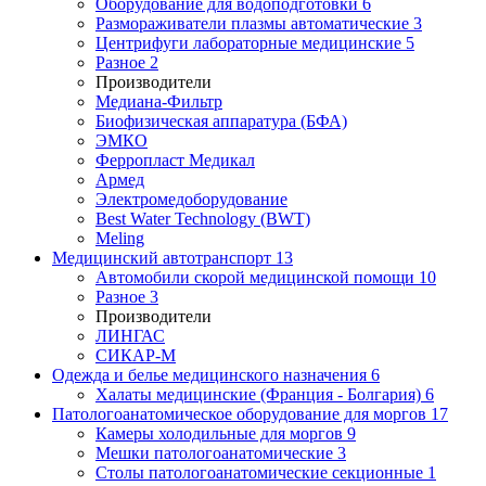
Оборудование для водоподготовки
6
Размораживатели плазмы автоматические
3
Центрифуги лабораторные медицинские
5
Разное
2
Производители
Медиана-Фильтр
Биофизическая аппаратура (БФА)
ЭМКО
Ферропласт Медикал
Армед
Электромедоборудование
Best Water Technology (BWT)
Meling
Медицинский автотранспорт
13
Автомобили скорой медицинской помощи
10
Разное
3
Производители
ЛИНГАС
СИКАР-М
Одежда и белье медицинского назначения
6
Халаты медицинские (Франция - Болгария)
6
Патологоанатомическое оборудование для моргов
17
Камеры холодильные для моргов
9
Мешки патологоанатомические
3
Столы патологоанатомические секционные
1