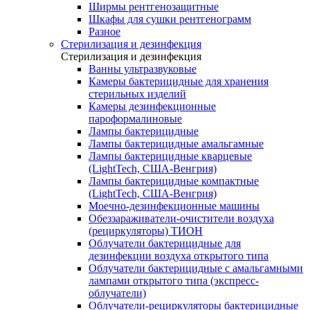
Ширмы рентгенозащитные
Шкафы для сушки рентгенограмм
Разное
Стерилизация и дезинфекция
Стерилизация и дезинфекция
Ванны ультразвуковые
Камеры бактерицидные для хранения
стерильных изделий
Камеры дезинфекционные
пароформалиновые
Лампы бактерицидные
Лампы бактерицидные амальгамные
Лампы бактерицидные кварцевые
(LightTech, США-Венгрия)
Лампы бактерицидные компактные
(LightTech, США-Венгрия)
Моечно-дезинфекционные машины
Обеззараживатели-очистители воздуха
(рециркуляторы) ТИОН
Облучатели бактерицидные для
дезинфекции воздуха открытого типа
Облучатели бактерицидные с амальгамными
лампами открытого типа (экспресс-
облучатели)
Облучатели-рециркуляторы бактерицидные