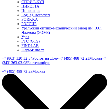
СПЭЙС-КУЛ
ПИРЕТТА
Инновация
LogTag Recorders
PORKKA
РЭЛСИБ
Уральский оптико-механический завод им. Э.С.
Яламова (УОМЗ)
Удел
ГТС (GTS)
FINDLAB
Фарм-Инвест
+7 (863) 320-32-34
Ростов-на-Дону
+7 (495) 488-72-23
Москва
+7
(343) 363-03-08
Екатеринбург
+7 (495) 488-72-23
Москва