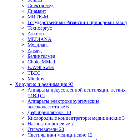
Спектромед
Диамант
МИТК-М
Государственный Рязанский приборный завод
Техноаргус
Аксион
MEDIANA
Медплант
Армед
Белинтелмед
ChoiceMMed
B.Well Swiss
ТВЕС
Mindray
Хирургия и реанимация
93
Аппараты искусственной вентиляции легких
(ИВЛ)
5
Аппараты электрохирургические
высокочастотные
6
Дефибрилляторы
10
Кислородные концентраторы медицинские
3
Насосы шприцевые
7
Отсасыватели
20
Светильники медицинские
12