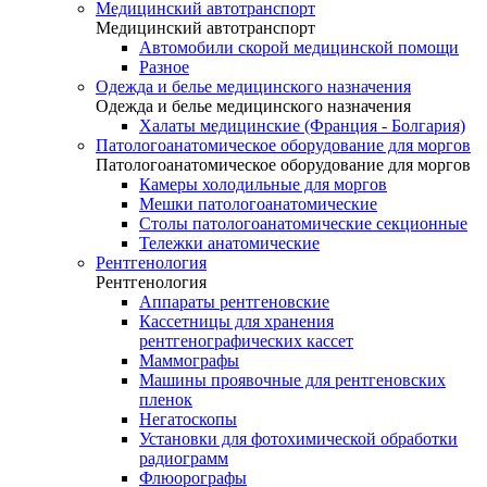
Медицинский автотранспорт
Медицинский автотранспорт
Автомобили скорой медицинской помощи
Разное
Одежда и белье медицинского назначения
Одежда и белье медицинского назначения
Халаты медицинские (Франция - Болгария)
Патологоанатомическое оборудование для моргов
Патологоанатомическое оборудование для моргов
Камеры холодильные для моргов
Мешки патологоанатомические
Столы патологоанатомические секционные
Тележки анатомические
Рентгенология
Рентгенология
Аппараты рентгеновские
Кассетницы для хранения
рентгенографических кассет
Маммографы
Машины проявочные для рентгеновских
пленок
Негатоскопы
Установки для фотохимической обработки
радиограмм
Флюорографы