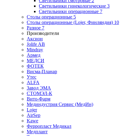
Светильники смотровые
2
Светильники гинекологические
3
Светильники операционные
7
Столы операционные
5
Столы операционные (Lojer, Финляндия)
10
Разное
7
Производители
Аксион
Jolife AB
Mindray
Армед
МЕДСИ
ФОТЕК
Висма-Планар
Утес
ALFA
Завод ЭМА
СТОМЭЛ-К
Вито-Фарм
Мединдустрия Сервис (МедИн)
Lojer
AirSep
Kawe
Ферропласт Медикал
Медплант