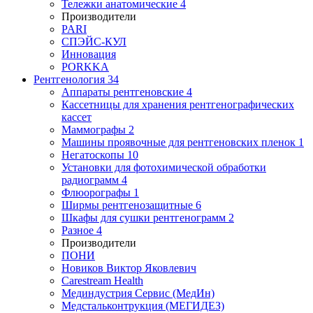
Тележки анатомические
4
Производители
PARI
СПЭЙС-КУЛ
Инновация
PORKKA
Рентгенология
34
Аппараты рентгеновские
4
Кассетницы для хранения рентгенографических
кассет
Маммографы
2
Машины проявочные для рентгеновских пленок
1
Негатоскопы
10
Установки для фотохимической обработки
радиограмм
4
Флюорографы
1
Ширмы рентгенозащитные
6
Шкафы для сушки рентгенограмм
2
Разное
4
Производители
ПОНИ
Новиков Виктор Яковлевич
Carestream Health
Мединдустрия Сервис (МедИн)
Медстальконтрукция (МЕГИДЕЗ)