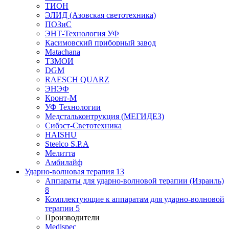
ТИОН
ЭЛИД (Азовская светотехника)
ПОЗиС
ЭНТ-Технология УФ
Касимовский приборный завод
Matachana
ТЗМОИ
DGM
RAESCH QUARZ
ЭНЭФ
Кронт-М
УФ Технологии
Медстальконтрукция (МЕГИДЕЗ)
Сибэст-Светотехника
HAISHU
Steelco S.P.A
Мелитта
Амбилайф
Ударно-волновая терапия
13
Аппараты для ударно-волновой терапии (Израиль)
8
Комплектующие к аппаратам для ударно-волновой
терапии
5
Производители
Medispec