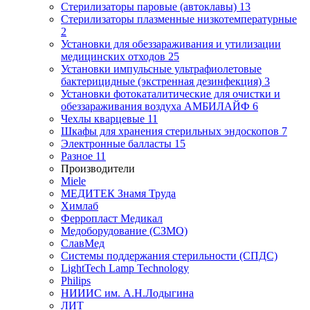
Стерилизаторы паровые (автоклавы)
13
Стерилизаторы плазменные низкотемпературные
2
Установки для обеззараживания и утилизации
медицинских отходов
25
Установки импульсные ультрафиолетовые
бактерицидные (экстренная дезинфекция)
3
Установки фотокаталитические для очистки и
обеззараживания воздуха АМБИЛАЙФ
6
Чехлы кварцевые
11
Шкафы для хранения стерильных эндоскопов
7
Электронные балласты
15
Разное
11
Производители
Miele
МЕДИТЕК Знамя Труда
Химлаб
Ферропласт Медикал
Медоборудование (СЗМО)
СлавМед
Системы поддержания стерильности (СПДС)
LightTech Lamp Technology
Philips
НИИИС им. А.Н.Лодыгина
ЛИТ