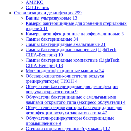
АМИКО
С.П.Гелпик
Стерилизация и дезинфекция
299
Ванны ультразвуковые
13
Камеры бактерицидные для хранения стерильных
изделий
11
Камеры дезинфекционные пароформалиновые
3
Лампы бактерицидные
34
Лампы бактерицидные амальгамные
21
Лампы бактерицидные кварцевые (LightTech,
США-Венгрия)
10
Лампы бактерицидные компактные (LightTech,
США-Венгрия)
13
Моечно-дезинфекционные машины
24
Обеззараживатели-очистители воздуха
(рециркуляторы) ТИОН
4
Облучатели бактерицидные для дезинфекции
воздуха открытого типа
9
Облучатели бактерицидные с амальгамными
лампами открытого типа (экспресс-облучатели)
4
Облучатели-рециркуляторы бактерицидные для
дезинфекции воздуха закрытого типа
47
Облучатели-рециркуляторы бактерицидные
промышленные
9
Стерилизаторы воздушные (сухожары)
12