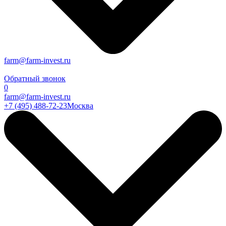
farm@farm-invest.ru
Обратный звонок
0
farm@farm-invest.ru
+7 (495) 488-72-23
Москва