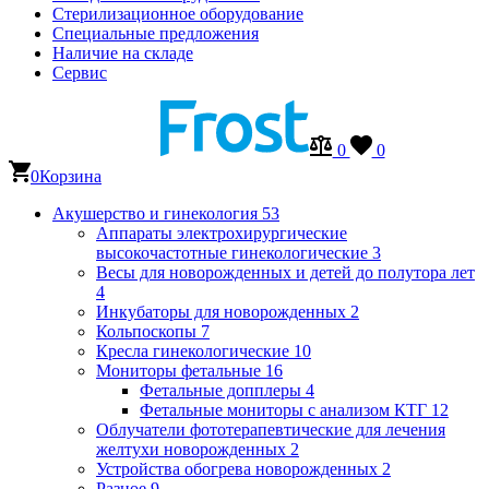
Стерилизационное оборудование
Специальные предложения
Наличие на складе
Сервис
0
0
0
Корзина
Акушерство и гинекология
53
Аппараты электрохирургические
высокочастотные гинекологические
3
Весы для новорожденных и детей до полутора лет
4
Инкубаторы для новорожденных
2
Кольпоскопы
7
Кресла гинекологические
10
Мониторы фетальные
16
Фетальные допплеры
4
Фетальные мониторы с анализом КТГ
12
Облучатели фототерапевтические для лечения
желтухи новорожденных
2
Устройства обогрева новорожденных
2
Разное
9