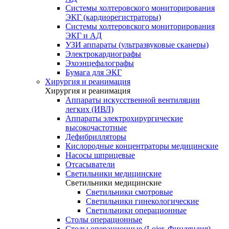
Системы холтеровского мониторирования
ЭКГ (кардиорегистраторы)
Системы холтеровского мониторирования
ЭКГ и АД
УЗИ аппараты (ультразвуковые сканеры)
Электрокардиографы
Эхоэнцефалографы
Бумага для ЭКГ
Хирургия и реанимация
Хирургия и реанимация
Аппараты искусственной вентиляции
легких (ИВЛ)
Аппараты электрохирургические
высокочастотные
Дефибрилляторы
Кислородные концентраторы медицинские
Насосы шприцевые
Отсасыватели
Светильники медицинские
Светильники медицинские
Светильники смотровые
Светильники гинекологические
Светильники операционные
Столы операционные
Столы операционные (Lojer, Финляндия)