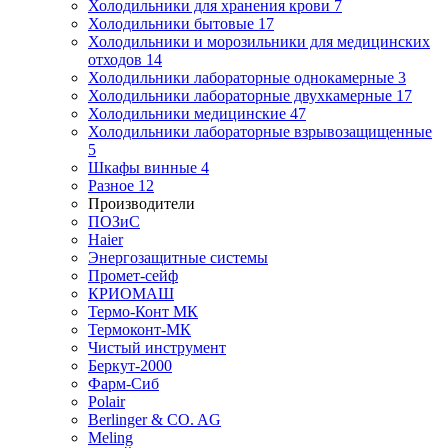
Холодильники для хранения крови
7
Холодильники бытовые
17
Холодильники и морозильники для медицинских
отходов
14
Холодильники лабораторные однокамерные
3
Холодильники лабораторные двухкамерные
17
Холодильники медицинские
47
Холодильники лабораторные взрывозащищенные
5
Шкафы винные
4
Разное
12
Производители
ПОЗиС
Haier
Энергозащитные системы
Промет-сейф
КРИОМАШ
Термо-Конт МК
Термоконт-МК
Чистый инструмент
Беркут-2000
Фарм-Сиб
Polair
Berlinger & CO. AG
Meling