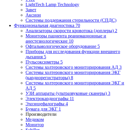
LightTech Lamp Technology
Завет
Аксион
Системы поддержания стерильности (СПДС)
Функциональная диагностика
70
Анализаторы скорости кровотока (доплеры)
2
Мониторы пациента реанимационные и
анестезиологические
10
Офтальмологическое оборудование
5
Приборы для исследования функции внешнего
дыхания
5
Пульсоксиметры
5
Системы холтеровского мониторирования АД
3
Системы холтеровского мониторирования ЭКГ
(кардиорегистраторы)
8
Системы холтеровского мониторирования ЭКГ и
АД
5
УЗИ аппараты (ультразвуковые сканеры)
3
Электрокардиографы
11
Эхоэнцефалографы
4
Бумага для ЭКГ
1
Производители
Медиком
Монитор
Schiller