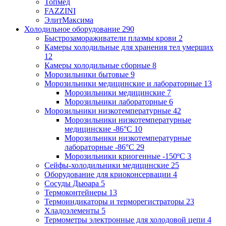
Топмед
FAZZINI
ЭлитМаксима
Холодильное оборудование
290
Быстрозамораживатели плазмы крови
2
Камеры холодильные для хранения тел умерших
12
Камеры холодильные сборные
8
Морозильники бытовые
9
Морозильники медицинские и лабораторные
13
Морозильники медицинские
7
Морозильники лабораторные
6
Морозильники низкотемпературные
42
Морозильники низкотемпературные
медицинские -86°С
10
Морозильники низкотемпературные
лабораторные -86°С
29
Морозильники криогенные -150ºC
3
Сейфы-холодильники медицинские
25
Оборудование для криоконсервации
4
Сосуды Дьюара
5
Термоконтейнеры
13
Термоиндикаторы и терморегистраторы
23
Хладоэлементы
5
Термометры электронные для холодовой цепи
4