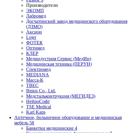
Производители
ЭКОМП
Лабромед
Досчатинский завод медицинского оборудования
(ДЗМО)
Аксион
Lojer
ФОТЕК
Оптимед
КЛЕР
Мединдустрия Сервис (МедИн)
Медицинская техника (ПЕРУН)
Спектромед
MEDIANA
Масса-К
ТВЕС
Bistos Co., Ltd.
Медстальконтрукция (МЕГИДЕЗ)
НейроСофт
TSE Medical
Karl Kaps
Аптечное, больничное оборудование и медицинская
мебель
58
Банкетки медицинские
4