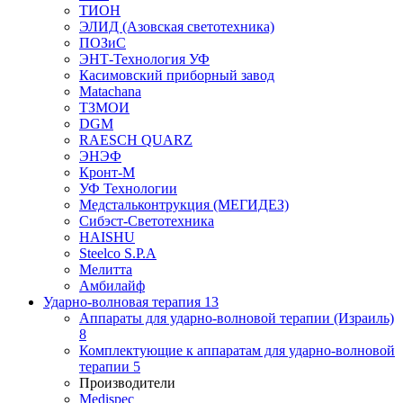
ТИОН
ЭЛИД (Азовская светотехника)
ПОЗиС
ЭНТ-Технология УФ
Касимовский приборный завод
Matachana
ТЗМОИ
DGM
RAESCH QUARZ
ЭНЭФ
Кронт-М
УФ Технологии
Медстальконтрукция (МЕГИДЕЗ)
Сибэст-Светотехника
HAISHU
Steelco S.P.A
Мелитта
Амбилайф
Ударно-волновая терапия
13
Аппараты для ударно-волновой терапии (Израиль)
8
Комплектующие к аппаратам для ударно-волновой
терапии
5
Производители
Medispec