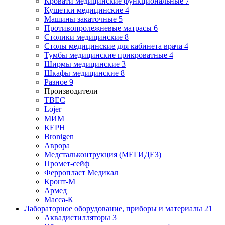
Кровати медицинские функциональные
7
Кушетки медицинские
4
Машины закаточные
5
Противопролежневые матрасы
6
Столики медицинские
8
Столы медицинские для кабинета врача
4
Тумбы медицинские прикроватные
4
Ширмы медицинские
3
Шкафы медицинские
8
Разное
9
Производители
ТВЕС
Lojer
МИМ
КЕРН
Bronigen
Аврора
Медстальконтрукция (МЕГИДЕЗ)
Промет-сейф
Ферропласт Медикал
Кронт-М
Армед
Масса-К
Лабораторное оборудование, приборы и материалы
21
Аквадистилляторы
3