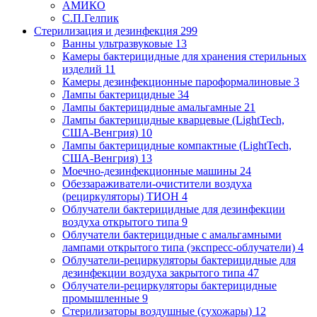
АМИКО
С.П.Гелпик
Стерилизация и дезинфекция
299
Ванны ультразвуковые
13
Камеры бактерицидные для хранения стерильных
изделий
11
Камеры дезинфекционные пароформалиновые
3
Лампы бактерицидные
34
Лампы бактерицидные амальгамные
21
Лампы бактерицидные кварцевые (LightTech,
США-Венгрия)
10
Лампы бактерицидные компактные (LightTech,
США-Венгрия)
13
Моечно-дезинфекционные машины
24
Обеззараживатели-очистители воздуха
(рециркуляторы) ТИОН
4
Облучатели бактерицидные для дезинфекции
воздуха открытого типа
9
Облучатели бактерицидные с амальгамными
лампами открытого типа (экспресс-облучатели)
4
Облучатели-рециркуляторы бактерицидные для
дезинфекции воздуха закрытого типа
47
Облучатели-рециркуляторы бактерицидные
промышленные
9
Стерилизаторы воздушные (сухожары)
12