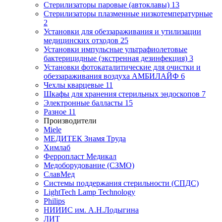
Стерилизаторы паровые (автоклавы)
13
Стерилизаторы плазменные низкотемпературные
2
Установки для обеззараживания и утилизации
медицинских отходов
25
Установки импульсные ультрафиолетовые
бактерицидные (экстренная дезинфекция)
3
Установки фотокаталитические для очистки и
обеззараживания воздуха АМБИЛАЙФ
6
Чехлы кварцевые
11
Шкафы для хранения стерильных эндоскопов
7
Электронные балласты
15
Разное
11
Производители
Miele
МЕДИТЕК Знамя Труда
Химлаб
Ферропласт Медикал
Медоборудование (СЗМО)
СлавМед
Системы поддержания стерильности (СПДС)
LightTech Lamp Technology
Philips
НИИИС им. А.Н.Лодыгина
ЛИТ