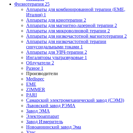
Физиотерапия
25
Аппараты для комбинированной терапии (EME,
Италия)
1
Аппараты для криотерапии
2
Аппараты для магнитно-лазерной терапии
2
Аппараты для микроволновой терапии
2
Аппараты для низкочастотной магнитотерапии
2
Аппараты для низкочастотной терапии
синусоидальными токами
1
Аппараты для УВЧ-терапии
2
Ингаляторы ультразвуковые
1
Облучатели
2
Разное
1
Производители
Medispec
EME
ZIMMER
PARI
Самарский электромеханический завод (СЭМЗ)
Львовский завод РЭМА
Завод ЭМА
Электроаппарат
Завод Измеритель
Новоаннинский завод Эма
Утес