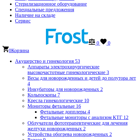
Стерилизационное оборудование
Специальные предложения
Наличие на складе
Сервис
0
0
0
Корзина
Акушерство и гинекология
53
Аппараты электрохирургические
высокочастотные гинекологические
3
Весы для новорожденных и детей до полутора лет
4
Инкубаторы для новорожденных
2
Кольпоскопы
7
Кресла гинекологические
10
Мониторы фетальные
16
Фетальные допплеры
4
Фетальные мониторы с анализом КТГ
12
Облучатели фототерапевтические для лечения
желтухи новорожденных
2
Устройства обогрева новорожденных
2
Разное
9