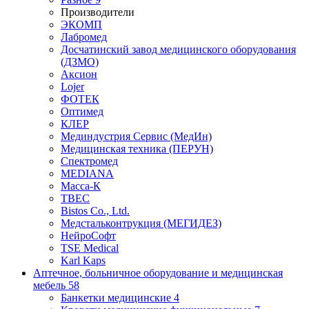
Производители
ЭКОМП
Лабромед
Досчатинский завод медицинского оборудования
(ДЗМО)
Аксион
Lojer
ФОТЕК
Оптимед
КЛЕР
Мединдустрия Сервис (МедИн)
Медицинская техника (ПЕРУН)
Спектромед
MEDIANA
Масса-К
ТВЕС
Bistos Co., Ltd.
Медстальконтрукция (МЕГИДЕЗ)
НейроСофт
TSE Medical
Karl Kaps
Аптечное, больничное оборудование и медицинская
мебель
58
Банкетки медицинские
4