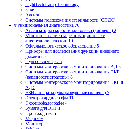
LightTech Lamp Technology
Завет
Аксион
Системы поддержания стерильности (СПДС)
Функциональная диагностика
70
Анализаторы скорости кровотока (доплеры)
2
Мониторы пациента реанимационные и
анестезиологические
10
Офтальмологическое оборудование
5
Приборы для исследования функции внешнего
дыхания
5
Пульсоксиметры
5
Системы холтеровского мониторирования АД
3
Системы холтеровского мониторирования ЭКГ
(кардиорегистраторы)
8
Системы холтеровского мониторирования ЭКГ и
АД
5
УЗИ аппараты (ультразвуковые сканеры)
3
Электрокардиографы
11
Эхоэнцефалографы
4
Бумага для ЭКГ
1
Производители
Медиком
Монитор
Schiller