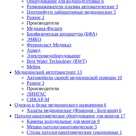
Оборудование для водоподготовки
6
Размораживатели плазмы автоматические
3
Центрифуги лабораторные медицинские
5
Разное
2
Производители
Медиана-Фильтр
Биофизическая аппаратура (БФА)
ЭМКО
Ферропласт Медикал
Армед
Электромедоборудование
Best Water Technology (BWT)
Meling
Медицинский автотранспорт
13
Автомобили скорой медицинской помощи
10
Разное
3
Производители
ЛИНГАС
СИКАР-М
Одежда и белье медицинского назначения
6
Халаты медицинские (Франция - Болгария)
6
Патологоанатомическое оборудование для моргов
17
Камеры холодильные для моргов
9
Мешки патологоанатомические
3
Столы патологоанатомические секционные
1