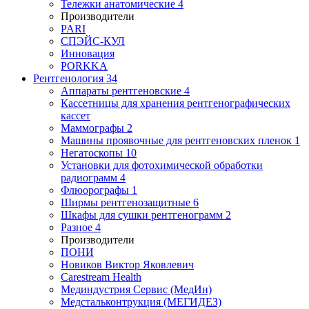
Тележки анатомические
4
Производители
PARI
СПЭЙС-КУЛ
Инновация
PORKKA
Рентгенология
34
Аппараты рентгеновские
4
Кассетницы для хранения рентгенографических
кассет
Маммографы
2
Машины проявочные для рентгеновских пленок
1
Негатоскопы
10
Установки для фотохимической обработки
радиограмм
4
Флюорографы
1
Ширмы рентгенозащитные
6
Шкафы для сушки рентгенограмм
2
Разное
4
Производители
ПОНИ
Новиков Виктор Яковлевич
Carestream Health
Мединдустрия Сервис (МедИн)
Медстальконтрукция (МЕГИДЕЗ)