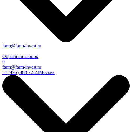
farm@farm-invest.ru
Обратный звонок
0
farm@farm-invest.ru
+7 (495) 488-72-23
Москва