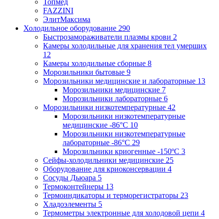
Топмед
FAZZINI
ЭлитМаксима
Холодильное оборудование
290
Быстрозамораживатели плазмы крови
2
Камеры холодильные для хранения тел умерших
12
Камеры холодильные сборные
8
Морозильники бытовые
9
Морозильники медицинские и лабораторные
13
Морозильники медицинские
7
Морозильники лабораторные
6
Морозильники низкотемпературные
42
Морозильники низкотемпературные
медицинские -86°С
10
Морозильники низкотемпературные
лабораторные -86°С
29
Морозильники криогенные -150ºC
3
Сейфы-холодильники медицинские
25
Оборудование для криоконсервации
4
Сосуды Дьюара
5
Термоконтейнеры
13
Термоиндикаторы и терморегистраторы
23
Хладоэлементы
5
Термометры электронные для холодовой цепи
4