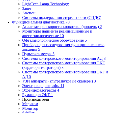
LightTech Lamp Technology
Завет
Аксион
Системы поддержания стерильности (СПДС)
Функциональная диагностика
70
Анализаторы скорости кровотока (доплеры)
2
Мониторы пациента реанимационные и
анестезиологические
10
Офтальмологическое оборудование
5
Приборы для исследования функции внешнего
дыхания
5
Пульсоксиметры
5
Системы холтеровского мониторирования АД
3
Системы холтеровского мониторирования ЭКГ
(кардиорегистраторы)
8
Системы холтеровского мониторирования ЭКГ и
АД
5
УЗИ аппараты (ультразвуковые сканеры)
3
Электрокардиографы
11
Эхоэнцефалографы
4
Бумага для ЭКГ
1
Производители
Медиком
Монитор
Schiller