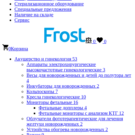
Стерилизационное оборудование
Специальные предложения
Наличие на складе
Сервис
0
0
0
Корзина
Акушерство и гинекология
53
Аппараты электрохирургические
высокочастотные гинекологические
3
Весы для новорожденных и детей до полутора лет
4
Инкубаторы для новорожденных
2
Кольпоскопы
7
Кресла гинекологические
10
Мониторы фетальные
16
Фетальные допплеры
4
Фетальные мониторы с анализом КТГ
12
Облучатели фототерапевтические для лечения
желтухи новорожденных
2
Устройства обогрева новорожденных
2
Разное
9