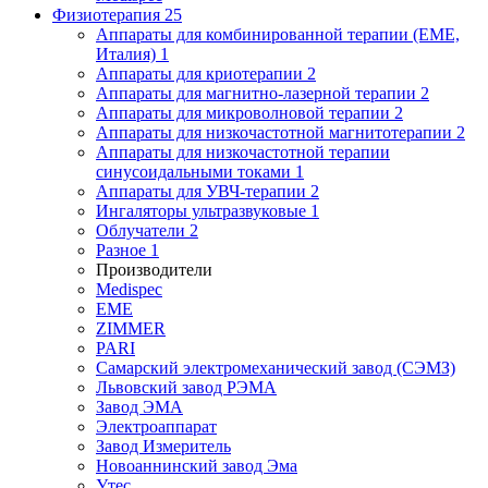
Физиотерапия
25
Аппараты для комбинированной терапии (EME,
Италия)
1
Аппараты для криотерапии
2
Аппараты для магнитно-лазерной терапии
2
Аппараты для микроволновой терапии
2
Аппараты для низкочастотной магнитотерапии
2
Аппараты для низкочастотной терапии
синусоидальными токами
1
Аппараты для УВЧ-терапии
2
Ингаляторы ультразвуковые
1
Облучатели
2
Разное
1
Производители
Medispec
EME
ZIMMER
PARI
Самарский электромеханический завод (СЭМЗ)
Львовский завод РЭМА
Завод ЭМА
Электроаппарат
Завод Измеритель
Новоаннинский завод Эма
Утес