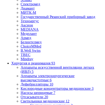
Спектромед
Диамант
МИТК-М
Государственный Рязанский приборный завод
Техноаргус
Аксион
MEDIANA
Медплант
Армед
Белинтелмед
ChoiceMMed
B.Well Swiss
ТВЕС
Mindray
Хирургия и реанимация
93
Аппараты искусственной вентиляции легких
(ИВЛ)
5
Аппараты электрохирургические
высокочастотные
6
Дефибрилляторы
10
Кислородные концентраторы медицинские
3
Насосы шприцевые
7
Отсасыватели
20
Светильники медицинские
12