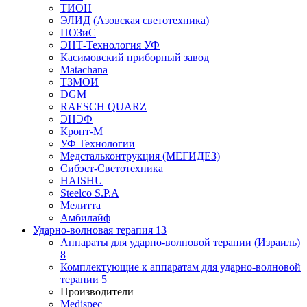
ТИОН
ЭЛИД (Азовская светотехника)
ПОЗиС
ЭНТ-Технология УФ
Касимовский приборный завод
Matachana
ТЗМОИ
DGM
RAESCH QUARZ
ЭНЭФ
Кронт-М
УФ Технологии
Медстальконтрукция (МЕГИДЕЗ)
Сибэст-Светотехника
HAISHU
Steelco S.P.A
Мелитта
Амбилайф
Ударно-волновая терапия
13
Аппараты для ударно-волновой терапии (Израиль)
8
Комплектующие к аппаратам для ударно-волновой
терапии
5
Производители
Medispec