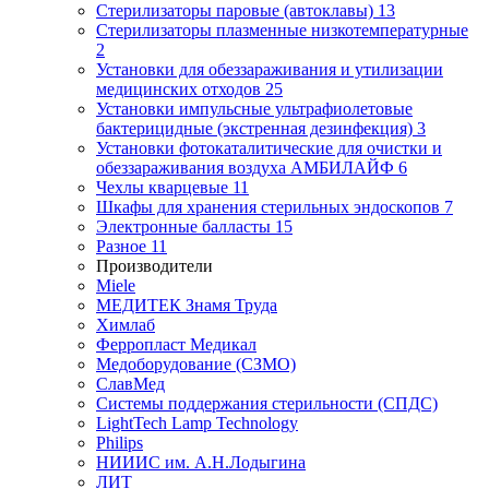
Стерилизаторы паровые (автоклавы)
13
Стерилизаторы плазменные низкотемпературные
2
Установки для обеззараживания и утилизации
медицинских отходов
25
Установки импульсные ультрафиолетовые
бактерицидные (экстренная дезинфекция)
3
Установки фотокаталитические для очистки и
обеззараживания воздуха АМБИЛАЙФ
6
Чехлы кварцевые
11
Шкафы для хранения стерильных эндоскопов
7
Электронные балласты
15
Разное
11
Производители
Miele
МЕДИТЕК Знамя Труда
Химлаб
Ферропласт Медикал
Медоборудование (СЗМО)
СлавМед
Системы поддержания стерильности (СПДС)
LightTech Lamp Technology
Philips
НИИИС им. А.Н.Лодыгина
ЛИТ