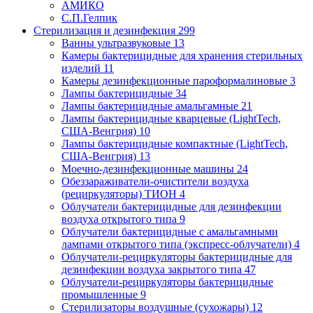
АМИКО
С.П.Гелпик
Стерилизация и дезинфекция
299
Ванны ультразвуковые
13
Камеры бактерицидные для хранения стерильных
изделий
11
Камеры дезинфекционные пароформалиновые
3
Лампы бактерицидные
34
Лампы бактерицидные амальгамные
21
Лампы бактерицидные кварцевые (LightTech,
США-Венгрия)
10
Лампы бактерицидные компактные (LightTech,
США-Венгрия)
13
Моечно-дезинфекционные машины
24
Обеззараживатели-очистители воздуха
(рециркуляторы) ТИОН
4
Облучатели бактерицидные для дезинфекции
воздуха открытого типа
9
Облучатели бактерицидные с амальгамными
лампами открытого типа (экспресс-облучатели)
4
Облучатели-рециркуляторы бактерицидные для
дезинфекции воздуха закрытого типа
47
Облучатели-рециркуляторы бактерицидные
промышленные
9
Стерилизаторы воздушные (сухожары)
12