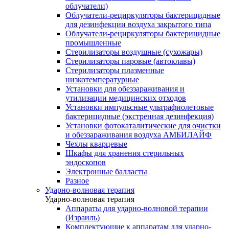
облучатели)
Облучатели-рециркуляторы бактерицидные
для дезинфекции воздуха закрытого типа
Облучатели-рециркуляторы бактерицидные
промышленные
Стерилизаторы воздушные (сухожары)
Стерилизаторы паровые (автоклавы)
Стерилизаторы плазменные
низкотемпературные
Установки для обеззараживания и
утилизации медицинских отходов
Установки импульсные ультрафиолетовые
бактерицидные (экстренная дезинфекция)
Установки фотокаталитические для очистки
и обеззараживания воздуха АМБИЛАЙФ
Чехлы кварцевые
Шкафы для хранения стерильных
эндоскопов
Электронные балласты
Разное
Ударно-волновая терапия
Ударно-волновая терапия
Аппараты для ударно-волновой терапии
(Израиль)
Комплектующие к аппаратам для ударно-