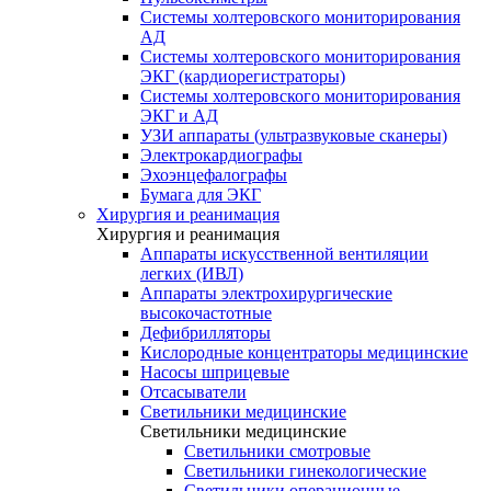
Системы холтеровского мониторирования
АД
Системы холтеровского мониторирования
ЭКГ (кардиорегистраторы)
Системы холтеровского мониторирования
ЭКГ и АД
УЗИ аппараты (ультразвуковые сканеры)
Электрокардиографы
Эхоэнцефалографы
Бумага для ЭКГ
Хирургия и реанимация
Хирургия и реанимация
Аппараты искусственной вентиляции
легких (ИВЛ)
Аппараты электрохирургические
высокочастотные
Дефибрилляторы
Кислородные концентраторы медицинские
Насосы шприцевые
Отсасыватели
Светильники медицинские
Светильники медицинские
Светильники смотровые
Светильники гинекологические
Светильники операционные