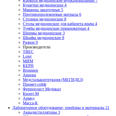
Кровати медицинские функциональные
7
Кушетки медицинские
4
Машины закаточные
5
Противопролежневые матрасы
6
Столики медицинские
8
Столы медицинские для кабинета врача
4
Тумбы медицинские прикроватные
4
Ширмы медицинские
3
Шкафы медицинские
8
Разное
9
Производители
ТВЕС
Lojer
МИМ
КЕРН
Bronigen
Аврора
Медстальконтрукция (МЕГИДЕЗ)
Промет-сейф
Ферропласт Медикал
Кронт-М
Армед
Масса-К
Лабораторное оборудование, приборы и материалы
21
Аквадистилляторы
3