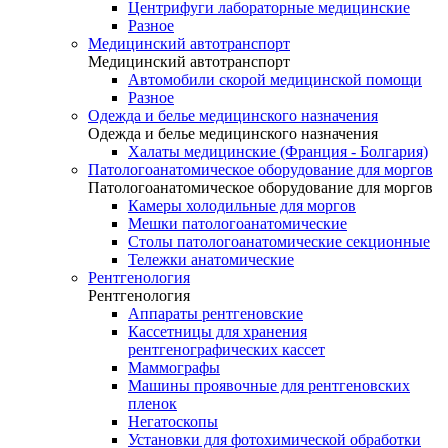
Центрифуги лабораторные медицинские
Разное
Медицинский автотранспорт
Медицинский автотранспорт
Автомобили скорой медицинской помощи
Разное
Одежда и белье медицинского назначения
Одежда и белье медицинского назначения
Халаты медицинские (Франция - Болгария)
Патологоанатомическое оборудование для моргов
Патологоанатомическое оборудование для моргов
Камеры холодильные для моргов
Мешки патологоанатомические
Столы патологоанатомические секционные
Тележки анатомические
Рентгенология
Рентгенология
Аппараты рентгеновские
Кассетницы для хранения
рентгенографических кассет
Маммографы
Машины проявочные для рентгеновских
пленок
Негатоскопы
Установки для фотохимической обработки