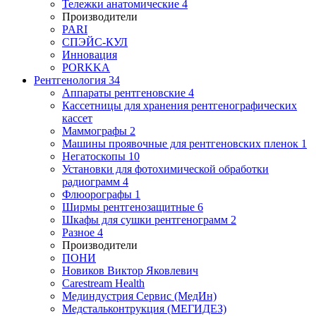
Тележки анатомические
4
Производители
PARI
СПЭЙС-КУЛ
Инновация
PORKKA
Рентгенология
34
Аппараты рентгеновские
4
Кассетницы для хранения рентгенографических
кассет
Маммографы
2
Машины проявочные для рентгеновских пленок
1
Негатоскопы
10
Установки для фотохимической обработки
радиограмм
4
Флюорографы
1
Ширмы рентгенозащитные
6
Шкафы для сушки рентгенограмм
2
Разное
4
Производители
ПОНИ
Новиков Виктор Яковлевич
Carestream Health
Мединдустрия Сервис (МедИн)
Медстальконтрукция (МЕГИДЕЗ)