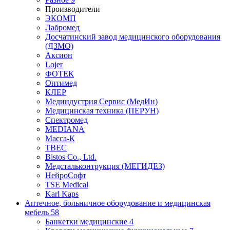
Производители
ЭКОМП
Лабромед
Досчатинский завод медицинского оборудования
(ДЗМО)
Аксион
Lojer
ФОТЕК
Оптимед
КЛЕР
Мединдустрия Сервис (МедИн)
Медицинская техника (ПЕРУН)
Спектромед
MEDIANA
Масса-К
ТВЕС
Bistos Co., Ltd.
Медстальконтрукция (МЕГИДЕЗ)
НейроСофт
TSE Medical
Karl Kaps
Аптечное, больничное оборудование и медицинская
мебель
58
Банкетки медицинские
4