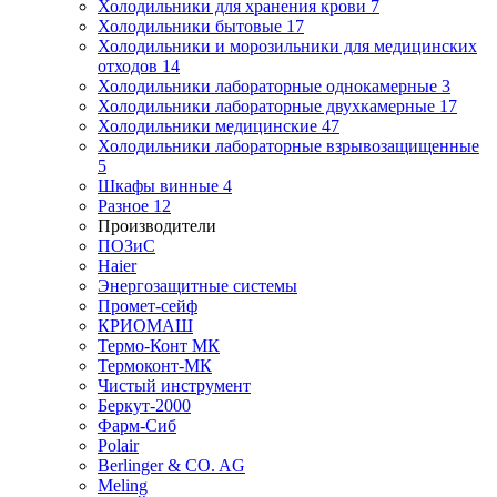
Холодильники для хранения крови
7
Холодильники бытовые
17
Холодильники и морозильники для медицинских
отходов
14
Холодильники лабораторные однокамерные
3
Холодильники лабораторные двухкамерные
17
Холодильники медицинские
47
Холодильники лабораторные взрывозащищенные
5
Шкафы винные
4
Разное
12
Производители
ПОЗиС
Haier
Энергозащитные системы
Промет-сейф
КРИОМАШ
Термо-Конт МК
Термоконт-МК
Чистый инструмент
Беркут-2000
Фарм-Сиб
Polair
Berlinger & CO. AG
Meling