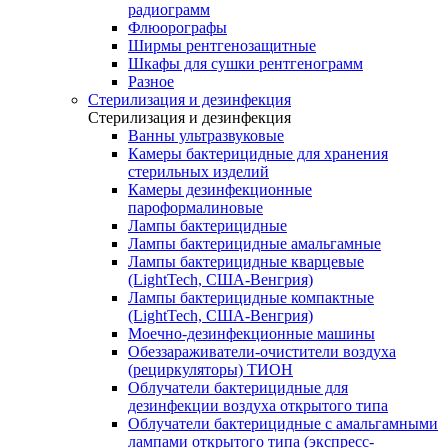
радиограмм
Флюорографы
Ширмы рентгенозащитные
Шкафы для сушки рентгенограмм
Разное
Стерилизация и дезинфекция
Стерилизация и дезинфекция
Ванны ультразвуковые
Камеры бактерицидные для хранения
стерильных изделий
Камеры дезинфекционные
пароформалиновые
Лампы бактерицидные
Лампы бактерицидные амальгамные
Лампы бактерицидные кварцевые
(LightTech, США-Венгрия)
Лампы бактерицидные компактные
(LightTech, США-Венгрия)
Моечно-дезинфекционные машины
Обеззараживатели-очистители воздуха
(рециркуляторы) ТИОН
Облучатели бактерицидные для
дезинфекции воздуха открытого типа
Облучатели бактерицидные с амальгамными
лампами открытого типа (экспресс-