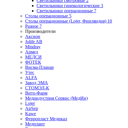
Светильники смотровые
2
Светильники гинекологические
3
Светильники операционные
7
Столы операционные
5
Столы операционные (Lojer, Финляндия)
10
Разное
7
Производители
Аксион
Jolife AB
Mindray
Армед
МЕДСИ
ФОТЕК
Висма-Планар
Утес
ALFA
Завод ЭМА
СТОМЭЛ-К
Вито-Фарм
Мединдустрия Сервис (МедИн)
Lojer
AirSep
Kawe
Ферропласт Медикал
Медплант