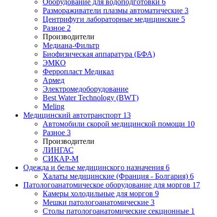
Оборудование для водоподготовки
6
Размораживатели плазмы автоматические
3
Центрифуги лабораторные медицинские
5
Разное
2
Производители
Медиана-Фильтр
Биофизическая аппаратура (БФА)
ЭМКО
Ферропласт Медикал
Армед
Электромедоборудование
Best Water Technology (BWT)
Meling
Медицинский автотранспорт
13
Автомобили скорой медицинской помощи
10
Разное
3
Производители
ЛИНГАС
СИКАР-М
Одежда и белье медицинского назначения
6
Халаты медицинские (Франция - Болгария)
6
Патологоанатомическое оборудование для моргов
17
Камеры холодильные для моргов
9
Мешки патологоанатомические
3
Столы патологоанатомические секционные
1