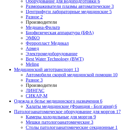
Оборудование для водоподготовки
6
Размораживатели плазмы автоматические
3
Центрифуги лабораторные медицинские
5
Разное
2
Производители
Медиана-Фильтр
Биофизическая аппаратура (БФА)
ЭМКО
Ферропласт Медикал
Армед
Электромедоборудование
Best Water Technology (BWT)
Meling
Медицинский автотранспорт
13
Автомобили скорой медицинской помощи
10
Разное
3
Производители
ЛИНГАС
СИКАР-М
Одежда и белье медицинского назначения
6
Халаты медицинские (Франция - Болгария)
6
Патологоанатомическое оборудование для моргов
17
Камеры холодильные для моргов
9
Мешки патологоанатомические
3
Столы патологоанатомические секционные
1