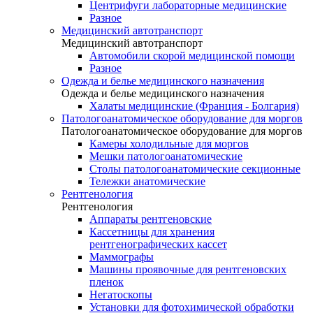
Центрифуги лабораторные медицинские
Разное
Медицинский автотранспорт
Медицинский автотранспорт
Автомобили скорой медицинской помощи
Разное
Одежда и белье медицинского назначения
Одежда и белье медицинского назначения
Халаты медицинские (Франция - Болгария)
Патологоанатомическое оборудование для моргов
Патологоанатомическое оборудование для моргов
Камеры холодильные для моргов
Мешки патологоанатомические
Столы патологоанатомические секционные
Тележки анатомические
Рентгенология
Рентгенология
Аппараты рентгеновские
Кассетницы для хранения
рентгенографических кассет
Маммографы
Машины проявочные для рентгеновских
пленок
Негатоскопы
Установки для фотохимической обработки