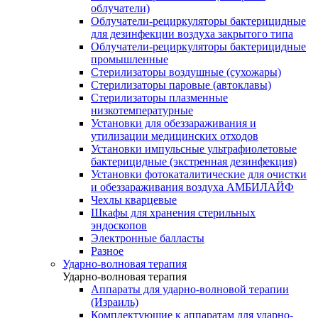
облучатели)
Облучатели-рециркуляторы бактерицидные
для дезинфекции воздуха закрытого типа
Облучатели-рециркуляторы бактерицидные
промышленные
Стерилизаторы воздушные (сухожары)
Стерилизаторы паровые (автоклавы)
Стерилизаторы плазменные
низкотемпературные
Установки для обеззараживания и
утилизации медицинских отходов
Установки импульсные ультрафиолетовые
бактерицидные (экстренная дезинфекция)
Установки фотокаталитические для очистки
и обеззараживания воздуха АМБИЛАЙФ
Чехлы кварцевые
Шкафы для хранения стерильных
эндоскопов
Электронные балласты
Разное
Ударно-волновая терапия
Ударно-волновая терапия
Аппараты для ударно-волновой терапии
(Израиль)
Комплектующие к аппаратам для ударно-