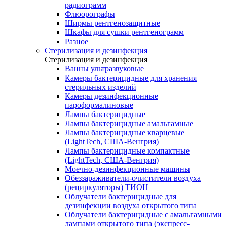
радиограмм
Флюорографы
Ширмы рентгенозащитные
Шкафы для сушки рентгенограмм
Разное
Стерилизация и дезинфекция
Стерилизация и дезинфекция
Ванны ультразвуковые
Камеры бактерицидные для хранения
стерильных изделий
Камеры дезинфекционные
пароформалиновые
Лампы бактерицидные
Лампы бактерицидные амальгамные
Лампы бактерицидные кварцевые
(LightTech, США-Венгрия)
Лампы бактерицидные компактные
(LightTech, США-Венгрия)
Моечно-дезинфекционные машины
Обеззараживатели-очистители воздуха
(рециркуляторы) ТИОН
Облучатели бактерицидные для
дезинфекции воздуха открытого типа
Облучатели бактерицидные с амальгамными
лампами открытого типа (экспресс-