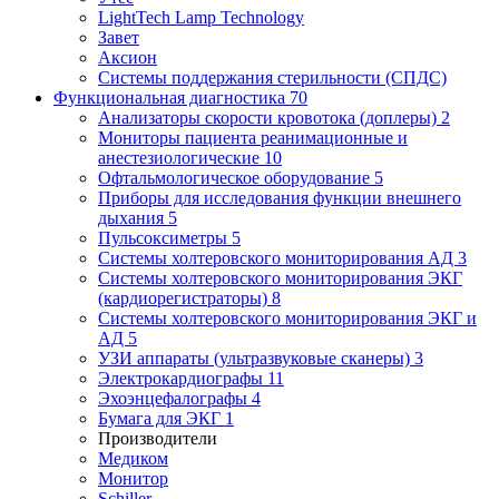
LightTech Lamp Technology
Завет
Аксион
Системы поддержания стерильности (СПДС)
Функциональная диагностика
70
Анализаторы скорости кровотока (доплеры)
2
Мониторы пациента реанимационные и
анестезиологические
10
Офтальмологическое оборудование
5
Приборы для исследования функции внешнего
дыхания
5
Пульсоксиметры
5
Системы холтеровского мониторирования АД
3
Системы холтеровского мониторирования ЭКГ
(кардиорегистраторы)
8
Системы холтеровского мониторирования ЭКГ и
АД
5
УЗИ аппараты (ультразвуковые сканеры)
3
Электрокардиографы
11
Эхоэнцефалографы
4
Бумага для ЭКГ
1
Производители
Медиком
Монитор
Schiller