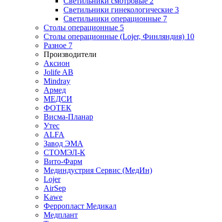
Светильники смотровые
2
Светильники гинекологические
3
Светильники операционные
7
Столы операционные
5
Столы операционные (Lojer, Финляндия)
10
Разное
7
Производители
Аксион
Jolife AB
Mindray
Армед
МЕДСИ
ФОТЕК
Висма-Планар
Утес
ALFA
Завод ЭМА
СТОМЭЛ-К
Вито-Фарм
Мединдустрия Сервис (МедИн)
Lojer
AirSep
Kawe
Ферропласт Медикал
Медплант