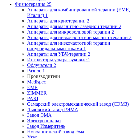
Физиотерапия
25
Аппараты для комбинированной терапии (EME,
Италия)
1
Аппараты для криотерапии
2
Аппараты для магнитно-лазерной терапии
2
Аппараты для микроволновой терапии
2
Аппараты для низкочастотной магнитотерапии
2
Аппараты для низкочастотной терапии
синусоидальными токами
1
Аппараты для УВЧ-терапии
2
Ингаляторы ультразвуковые
1
Облучатели
2
Разное
1
Производители
Medispec
EME
ZIMMER
PARI
Самарский электромеханический завод (СЭМЗ)
Львовский завод РЭМА
Завод ЭМА
Электроаппарат
Завод Измеритель
Новоаннинский завод Эма
Утес