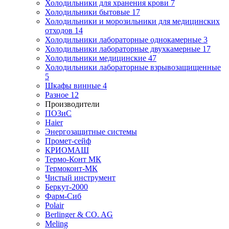
Холодильники для хранения крови
7
Холодильники бытовые
17
Холодильники и морозильники для медицинских
отходов
14
Холодильники лабораторные однокамерные
3
Холодильники лабораторные двухкамерные
17
Холодильники медицинские
47
Холодильники лабораторные взрывозащищенные
5
Шкафы винные
4
Разное
12
Производители
ПОЗиС
Haier
Энергозащитные системы
Промет-сейф
КРИОМАШ
Термо-Конт МК
Термоконт-МК
Чистый инструмент
Беркут-2000
Фарм-Сиб
Polair
Berlinger & CO. AG
Meling