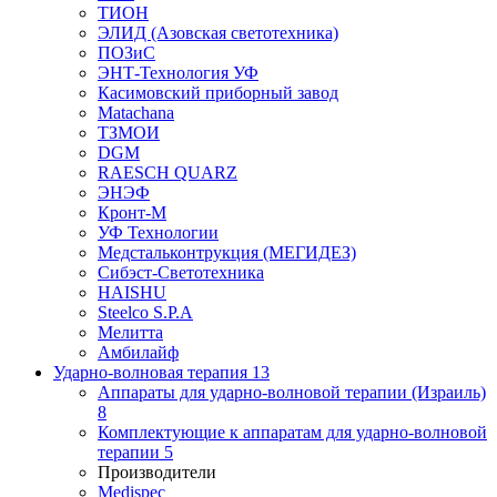
ТИОН
ЭЛИД (Азовская светотехника)
ПОЗиС
ЭНТ-Технология УФ
Касимовский приборный завод
Matachana
ТЗМОИ
DGM
RAESCH QUARZ
ЭНЭФ
Кронт-М
УФ Технологии
Медстальконтрукция (МЕГИДЕЗ)
Сибэст-Светотехника
HAISHU
Steelco S.P.A
Мелитта
Амбилайф
Ударно-волновая терапия
13
Аппараты для ударно-волновой терапии (Израиль)
8
Комплектующие к аппаратам для ударно-волновой
терапии
5
Производители
Medispec