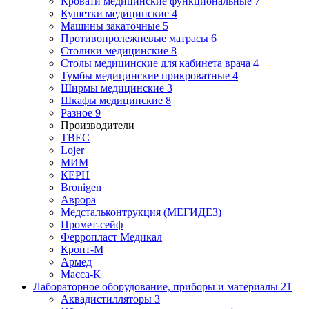
Кровати медицинские функциональные
7
Кушетки медицинские
4
Машины закаточные
5
Противопролежневые матрасы
6
Столики медицинские
8
Столы медицинские для кабинета врача
4
Тумбы медицинские прикроватные
4
Ширмы медицинские
3
Шкафы медицинские
8
Разное
9
Производители
ТВЕС
Lojer
МИМ
КЕРН
Bronigen
Аврора
Медстальконтрукция (МЕГИДЕЗ)
Промет-сейф
Ферропласт Медикал
Кронт-М
Армед
Масса-К
Лабораторное оборудование, приборы и материалы
21
Аквадистилляторы
3