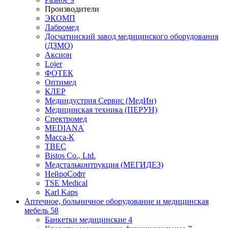
Производители
ЭКОМП
Лабромед
Досчатинский завод медицинского оборудования
(ДЗМО)
Аксион
Lojer
ФОТЕК
Оптимед
КЛЕР
Мединдустрия Сервис (МедИн)
Медицинская техника (ПЕРУН)
Спектромед
MEDIANA
Масса-К
ТВЕС
Bistos Co., Ltd.
Медстальконтрукция (МЕГИДЕЗ)
НейроСофт
TSE Medical
Karl Kaps
Аптечное, больничное оборудование и медицинская
мебель
58
Банкетки медицинские
4