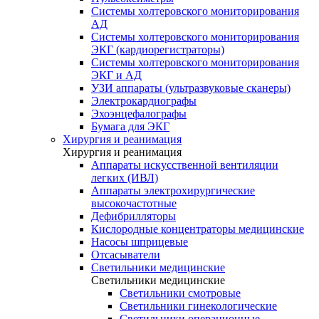
Системы холтеровского мониторирования
АД
Системы холтеровского мониторирования
ЭКГ (кардиорегистраторы)
Системы холтеровского мониторирования
ЭКГ и АД
УЗИ аппараты (ультразвуковые сканеры)
Электрокардиографы
Эхоэнцефалографы
Бумага для ЭКГ
Хирургия и реанимация
Хирургия и реанимация
Аппараты искусственной вентиляции
легких (ИВЛ)
Аппараты электрохирургические
высокочастотные
Дефибрилляторы
Кислородные концентраторы медицинские
Насосы шприцевые
Отсасыватели
Светильники медицинские
Светильники медицинские
Светильники смотровые
Светильники гинекологические
Светильники операционные