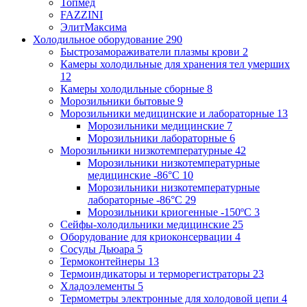
Топмед
FAZZINI
ЭлитМаксима
Холодильное оборудование
290
Быстрозамораживатели плазмы крови
2
Камеры холодильные для хранения тел умерших
12
Камеры холодильные сборные
8
Морозильники бытовые
9
Морозильники медицинские и лабораторные
13
Морозильники медицинские
7
Морозильники лабораторные
6
Морозильники низкотемпературные
42
Морозильники низкотемпературные
медицинские -86°С
10
Морозильники низкотемпературные
лабораторные -86°С
29
Морозильники криогенные -150ºC
3
Сейфы-холодильники медицинские
25
Оборудование для криоконсервации
4
Сосуды Дьюара
5
Термоконтейнеры
13
Термоиндикаторы и терморегистраторы
23
Хладоэлементы
5
Термометры электронные для холодовой цепи
4