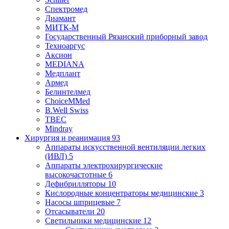
Спектромед
Диамант
МИТК-М
Государственный Рязанский приборный завод
Техноаргус
Аксион
MEDIANA
Медплант
Армед
Белинтелмед
ChoiceMMed
B.Well Swiss
ТВЕС
Mindray
Хирургия и реанимация
93
Аппараты искусственной вентиляции легких
(ИВЛ)
5
Аппараты электрохирургические
высокочастотные
6
Дефибрилляторы
10
Кислородные концентраторы медицинские
3
Насосы шприцевые
7
Отсасыватели
20
Светильники медицинские
12