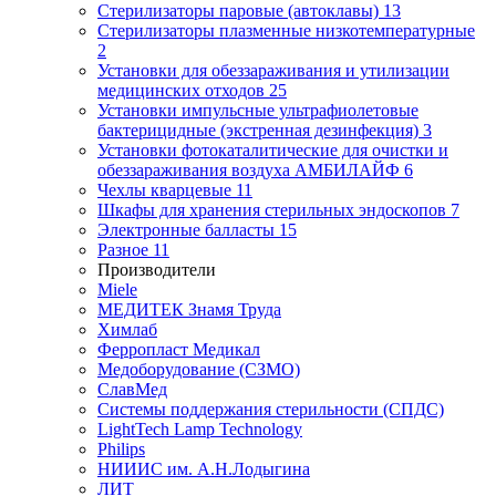
Стерилизаторы паровые (автоклавы)
13
Стерилизаторы плазменные низкотемпературные
2
Установки для обеззараживания и утилизации
медицинских отходов
25
Установки импульсные ультрафиолетовые
бактерицидные (экстренная дезинфекция)
3
Установки фотокаталитические для очистки и
обеззараживания воздуха АМБИЛАЙФ
6
Чехлы кварцевые
11
Шкафы для хранения стерильных эндоскопов
7
Электронные балласты
15
Разное
11
Производители
Miele
МЕДИТЕК Знамя Труда
Химлаб
Ферропласт Медикал
Медоборудование (СЗМО)
СлавМед
Системы поддержания стерильности (СПДС)
LightTech Lamp Technology
Philips
НИИИС им. А.Н.Лодыгина
ЛИТ