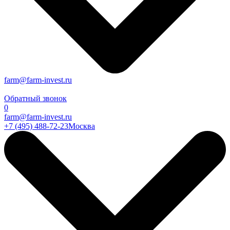
farm@farm-invest.ru
Обратный звонок
0
farm@farm-invest.ru
+7 (495) 488-72-23
Москва