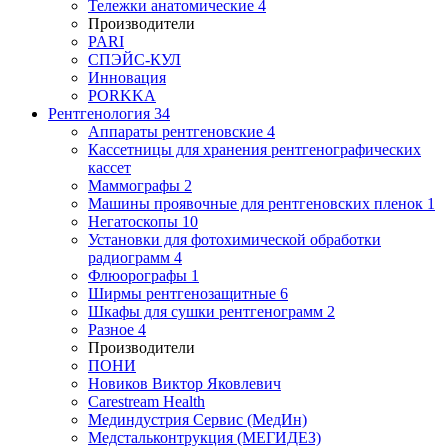
Тележки анатомические
4
Производители
PARI
СПЭЙС-КУЛ
Инновация
PORKKA
Рентгенология
34
Аппараты рентгеновские
4
Кассетницы для хранения рентгенографических
кассет
Маммографы
2
Машины проявочные для рентгеновских пленок
1
Негатоскопы
10
Установки для фотохимической обработки
радиограмм
4
Флюорографы
1
Ширмы рентгенозащитные
6
Шкафы для сушки рентгенограмм
2
Разное
4
Производители
ПОНИ
Новиков Виктор Яковлевич
Carestream Health
Мединдустрия Сервис (МедИн)
Медстальконтрукция (МЕГИДЕЗ)