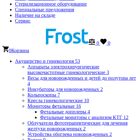
Стерилизационное оборудование
Специальные предложения
Наличие на складе
Сервис
0
0
0
Корзина
Акушерство и гинекология
53
Аппараты электрохирургические
высокочастотные гинекологические
3
Весы для новорожденных и детей до полутора лет
4
Инкубаторы для новорожденных
2
Кольпоскопы
7
Кресла гинекологические
10
Мониторы фетальные
16
Фетальные допплеры
4
Фетальные мониторы с анализом КТГ
12
Облучатели фототерапевтические для лечения
желтухи новорожденных
2
Устройства обогрева новорожденных
2
Разное
9