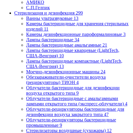
АМИКО
С.П.Гелпик
Стерилизация и дезинфекция
299
Ванны ультразвуковые
13
Камеры бактерицидные для хранения стерильных
изделий
11
Камеры дезинфекционные пароформалиновые
3
Лампы бактерицидные
34
Лампы бактерицидные амальгамные
21
Лампы бактерицидные кварцевые (LightTech,
США-Венгрия)
10
Лампы бактерицидные компактные (LightTech,
США-Венгрия)
13
Моечно-дезинфекционные машины
24
Обеззараживатели-очистители воздуха
(рециркуляторы) ТИОН
4
Облучатели бактерицидные для дезинфекции
воздуха открытого типа
9
Облучатели бактерицидные с амальгамными
лампами открытого типа (экспресс-облучатели)
4
Облучатели-рециркуляторы бактерицидные для
дезинфекции воздуха закрытого типа
47
Облучатели-рециркуляторы бактерицидные
промышленные
9
Стерилизаторы воздушные (сухожары)
12