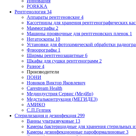
Инновация
PORKKA
Рентгенология
34
Аппараты рентгеновские
4
Кассетницы для хранения рентгенографических кас
Маммографы
2
Машины проявочные для рентгеновских пленок
1
Негатоскопы
10
Установки для фотохимической обработки радиогр
Флюорографы
1
Ширмы рентгенозащитные
6
Шкафы для сушки рентгенограмм
2
Разное
4
Производители
ПОНИ
Новиков Виктор Яковлевич
Carestream Health
Мединдустрия Сервис (МедИн)
Медстальконтрукция (МЕГИДЕЗ)
АМИКО
С.П.Гелпик
Стерилизация и дезинфекция
299
Ванны ультразвуковые
13
Камеры бактерицидные для хранения стерильных 
Камеры дезинфекционные пароформалиновые
3