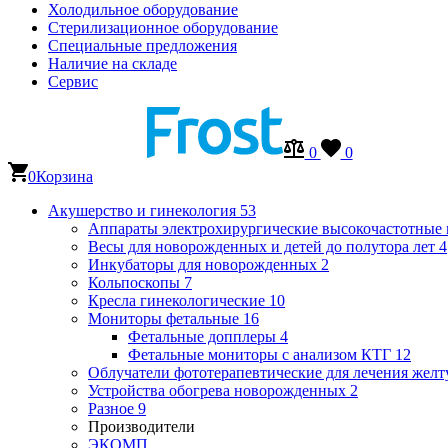
Холодильное оборудование
Стерилизационное оборудование
Специальные предложения
Наличие на складе
Сервис
0
0
0
Корзина
Акушерство и гинекология
53
Аппараты электрохирургические высокочастотные
Весы для новорожденных и детей до полутора лет
4
Инкубаторы для новорожденных
2
Кольпоскопы
7
Кресла гинекологические
10
Мониторы фетальные
16
Фетальные допплеры
4
Фетальные мониторы с анализом КТГ
12
Облучатели фототерапевтические для лечения же
Устройства обогрева новорожденных
2
Разное
9
Производители
ЭКОМП