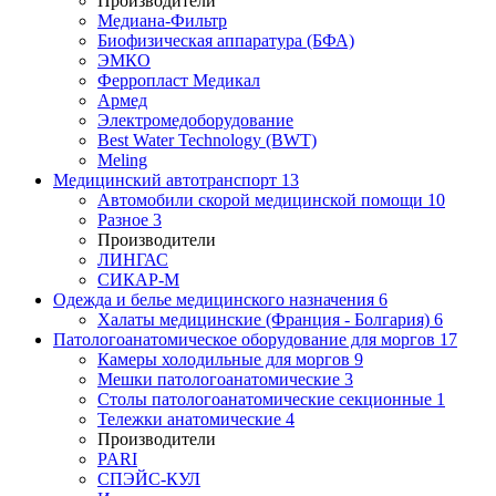
Производители
Медиана-Фильтр
Биофизическая аппаратура (БФА)
ЭМКО
Ферропласт Медикал
Армед
Электромедоборудование
Best Water Technology (BWT)
Meling
Медицинский автотранспорт
13
Автомобили скорой медицинской помощи
10
Разное
3
Производители
ЛИНГАС
СИКАР-М
Одежда и белье медицинского назначения
6
Халаты медицинские (Франция - Болгария)
6
Патологоанатомическое оборудование для моргов
17
Камеры холодильные для моргов
9
Мешки патологоанатомические
3
Столы патологоанатомические секционные
1
Тележки анатомические
4
Производители
PARI
СПЭЙС-КУЛ