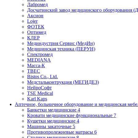
Лабромед
Досчатинский завод медицинского оборудования 
Аксион
Lojer
ФОТЕК
Оптимед
КЛЕР
Мединдустрия Сервис (МедИн)
Медицинская техника (ПЕРУН)
Спектромед
MEDIANA
Масса-К
ТВЕС
Bistos Co., Ltd.
Медстальконтрукция (МЕГИДЕЗ)
НейроСофт
TSE Medical
Karl Kaps
Аптечное, больничное оборудование и медицинская меб
Банкетки медицинские
4
Кровати медицинские функциональные
7
Кушетки медицинские
4
Машины закаточные
5
Противопролежневые матрасы
6
Столики медицинские
8