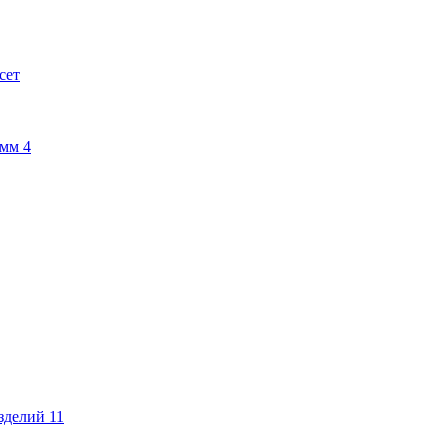
сет
амм
4
изделий
11