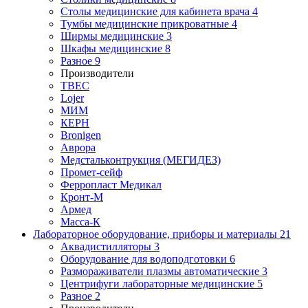
Столы медицинские для кабинета врача
4
Тумбы медицинские прикроватные
4
Ширмы медицинские
3
Шкафы медицинские
8
Разное
9
Производители
ТВЕС
Lojer
МИМ
КЕРН
Bronigen
Аврора
Медстальконтрукция (МЕГИДЕЗ)
Промет-сейф
Ферропласт Медикал
Кронт-М
Армед
Масса-К
Лабораторное оборудование, приборы и материалы
21
Аквадистилляторы
3
Оборудование для водоподготовки
6
Размораживатели плазмы автоматические
3
Центрифуги лабораторные медицинские
5
Разное
2