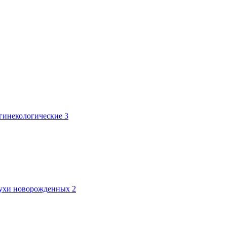
 гинекологические
3
лтухи новорожденных
2