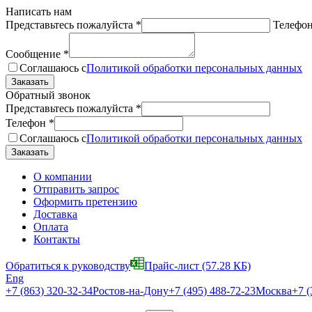
Написать нам
Представьтесь пожалуйста
*
Телефо
Сообщение
*
Соглашаюсь с
Политикой обработки персональных данных
Обратный звонок
Представьтесь пожалуйста
*
Телефон
*
Соглашаюсь с
Политикой обработки персональных данных
О компании
Отправить запрос
Оформить претензию
Доставка
Оплата
Контакты
Обратиться к руководству
Прайс-лист
(57.28 КБ)
Eng
+7 (863) 320-32-34
Ростов-на-Дону
+7 (495) 488-72-23
Москва
+7 (