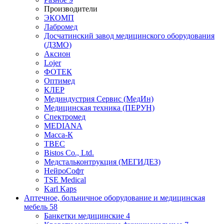
Производители
ЭКОМП
Лабромед
Досчатинский завод медицинского оборудования
(ДЗМО)
Аксион
Lojer
ФОТЕК
Оптимед
КЛЕР
Мединдустрия Сервис (МедИн)
Медицинская техника (ПЕРУН)
Спектромед
MEDIANA
Масса-К
ТВЕС
Bistos Co., Ltd.
Медстальконтрукция (МЕГИДЕЗ)
НейроСофт
TSE Medical
Karl Kaps
Аптечное, больничное оборудование и медицинская
мебель
58
Банкетки медицинские
4