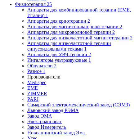
Физиотерапия
25
Аппараты для комбинированной терапии (EME,
Италия)
1
Аппараты для криотерапии
2
Аппараты для магнитно-лазерной терапии
2
Аппараты для микроволновой терапии
2
Аппараты для низкочастотной магнитотерапии
2
Аппараты для низкочастотной терапии
синусоидальными токами
1
Аппараты для УВЧ-терапии
2
Ингаляторы ультразвуковые
1
Облучатели
2
Разное
1
Производители
Medispec
EME
ZIMMER
PARI
Самарский электромеханический завод (СЭМЗ)
Львовский завод РЭМА
Завод ЭМА
Электроаппарат
Завод Измеритель
Новоаннинский завод Эма
Утес