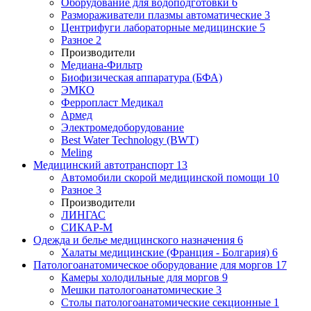
Оборудование для водоподготовки
6
Размораживатели плазмы автоматические
3
Центрифуги лабораторные медицинские
5
Разное
2
Производители
Медиана-Фильтр
Биофизическая аппаратура (БФА)
ЭМКО
Ферропласт Медикал
Армед
Электромедоборудование
Best Water Technology (BWT)
Meling
Медицинский автотранспорт
13
Автомобили скорой медицинской помощи
10
Разное
3
Производители
ЛИНГАС
СИКАР-М
Одежда и белье медицинского назначения
6
Халаты медицинские (Франция - Болгария)
6
Патологоанатомическое оборудование для моргов
17
Камеры холодильные для моргов
9
Мешки патологоанатомические
3
Столы патологоанатомические секционные
1