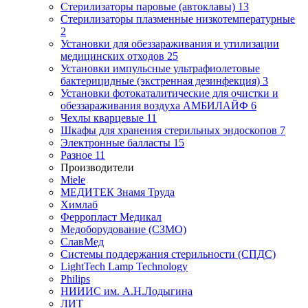
Стерилизаторы паровые (автоклавы)
13
Стерилизаторы плазменные низкотемпературные
2
Установки для обеззараживания и утилизации
медицинских отходов
25
Установки импульсные ультрафиолетовые
бактерицидные (экстренная дезинфекция)
3
Установки фотокаталитические для очистки и
обеззараживания воздуха АМБИЛАЙФ
6
Чехлы кварцевые
11
Шкафы для хранения стерильных эндоскопов
7
Электронные балласты
15
Разное
11
Производители
Miele
МЕДИТЕК Знамя Труда
Химлаб
Ферропласт Медикал
Медоборудование (СЗМО)
СлавМед
Системы поддержания стерильности (СПДС)
LightTech Lamp Technology
Philips
НИИИС им. А.Н.Лодыгина
ЛИТ