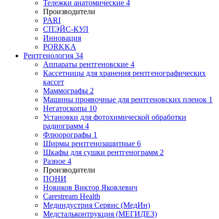
Тележки анатомические
4
Производители
PARI
СПЭЙС-КУЛ
Инновация
PORKKA
Рентгенология
34
Аппараты рентгеновские
4
Кассетницы для хранения рентгенографических
кассет
Маммографы
2
Машины проявочные для рентгеновских пленок
1
Негатоскопы
10
Установки для фотохимической обработки
радиограмм
4
Флюорографы
1
Ширмы рентгенозащитные
6
Шкафы для сушки рентгенограмм
2
Разное
4
Производители
ПОНИ
Новиков Виктор Яковлевич
Carestream Health
Мединдустрия Сервис (МедИн)
Медстальконтрукция (МЕГИДЕЗ)