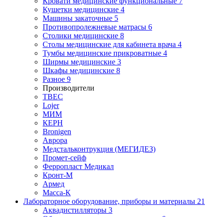
Кровати медицинские функциональные
7
Кушетки медицинские
4
Машины закаточные
5
Противопролежневые матрасы
6
Столики медицинские
8
Столы медицинские для кабинета врача
4
Тумбы медицинские прикроватные
4
Ширмы медицинские
3
Шкафы медицинские
8
Разное
9
Производители
ТВЕС
Lojer
МИМ
КЕРН
Bronigen
Аврора
Медстальконтрукция (МЕГИДЕЗ)
Промет-сейф
Ферропласт Медикал
Кронт-М
Армед
Масса-К
Лабораторное оборудование, приборы и материалы
21
Аквадистилляторы
3