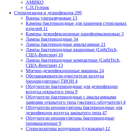
АМИКО
С.П.Гелпик
Стерилизация и дезинфекция
299
Ванны ультразвуковые
13
Камеры бактерицидные для хранения стерильных
изделий
11
Камеры дезинфекционные пароформалиновые
3
Лампы бактерицидные
34
Лампы бактерицидные амальгамные
21
Лампы бактерицидные кварцевые (LightTech,
США-Венгрия)
10
Лампы бактерицидные компактные (LightTech,
США-Венгрия)
13
Моечно-дезинфекционные машины
24
Обеззараживатели-очистители воздуха
(рециркуляторы) ТИОН
4
Облучатели бактерицидные для дезинфекции
воздуха открытого типа
9
Облучатели бактерицидные с амальгамными
лампами открытого типа (экспресс-облучатели)
4
Облучатели-рециркуляторы бактерицидные для
дезинфекции воздуха закрытого типа
47
Облучатели-рециркуляторы бактерицидные
промышленные
9
Стерилизаторы воздушные (сухожары)
12