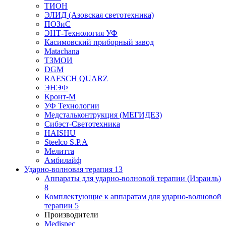
ТИОН
ЭЛИД (Азовская светотехника)
ПОЗиС
ЭНТ-Технология УФ
Касимовский приборный завод
Matachana
ТЗМОИ
DGM
RAESCH QUARZ
ЭНЭФ
Кронт-М
УФ Технологии
Медстальконтрукция (МЕГИДЕЗ)
Сибэст-Светотехника
HAISHU
Steelco S.P.A
Мелитта
Амбилайф
Ударно-волновая терапия
13
Аппараты для ударно-волновой терапии (Израиль)
8
Комплектующие к аппаратам для ударно-волновой
терапии
5
Производители
Medispec