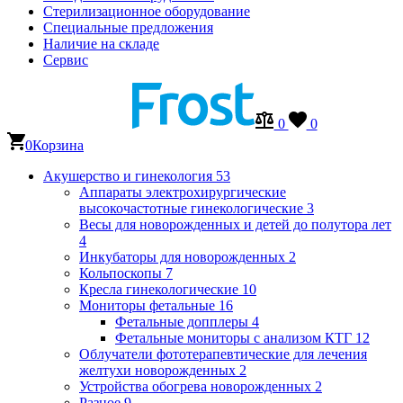
Стерилизационное оборудование
Специальные предложения
Наличие на складе
Сервис
0
0
0
Корзина
Акушерство и гинекология
53
Аппараты электрохирургические
высокочастотные гинекологические
3
Весы для новорожденных и детей до полутора лет
4
Инкубаторы для новорожденных
2
Кольпоскопы
7
Кресла гинекологические
10
Мониторы фетальные
16
Фетальные допплеры
4
Фетальные мониторы с анализом КТГ
12
Облучатели фототерапевтические для лечения
желтухи новорожденных
2
Устройства обогрева новорожденных
2
Разное
9