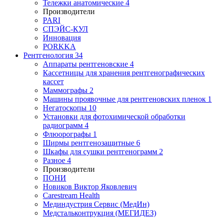
Тележки анатомические
4
Производители
PARI
СПЭЙС-КУЛ
Инновация
PORKKA
Рентгенология
34
Аппараты рентгеновские
4
Кассетницы для хранения рентгенографических
кассет
Маммографы
2
Машины проявочные для рентгеновских пленок
1
Негатоскопы
10
Установки для фотохимической обработки
радиограмм
4
Флюорографы
1
Ширмы рентгенозащитные
6
Шкафы для сушки рентгенограмм
2
Разное
4
Производители
ПОНИ
Новиков Виктор Яковлевич
Carestream Health
Мединдустрия Сервис (МедИн)
Медстальконтрукция (МЕГИДЕЗ)