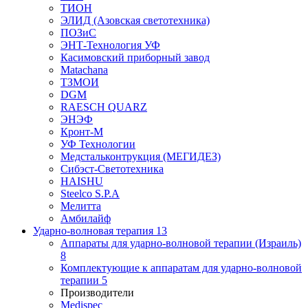
ТИОН
ЭЛИД (Азовская светотехника)
ПОЗиС
ЭНТ-Технология УФ
Касимовский приборный завод
Matachana
ТЗМОИ
DGM
RAESCH QUARZ
ЭНЭФ
Кронт-М
УФ Технологии
Медстальконтрукция (МЕГИДЕЗ)
Сибэст-Светотехника
HAISHU
Steelco S.P.A
Мелитта
Амбилайф
Ударно-волновая терапия
13
Аппараты для ударно-волновой терапии (Израиль)
8
Комплектующие к аппаратам для ударно-волновой
терапии
5
Производители
Medispec