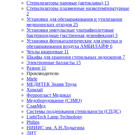
Стерилизаторы паровые (автоклавы)
13
Стерилизаторы плазменные низкотемпературные
2
Установки для обеззараживания и утилизации
медицинских отходов
25
Установки импульсные ультрафиолетовые
бактерицидные (экстренная дезинфекция)
3
Установки фотокаталитические для очистки и
обеззараживания воздуха АМБИЛАЙФ
6
Чехлы кварцевые
11
Шкафы для хранения стерильных эндоскопов
7
Электронные балласты
15
Разное
11
Производители
Miele
МЕДИТЕК Знамя Труда
Химлаб
Ферропласт Медикал
Медоборудование (СЗМО)
СлавМед
Системы поддержания стерильности (СПДС)
LightTech Lamp Technology
Philips
НИИИС им. А.Н.Лодыгина
ЛИТ