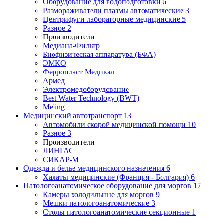
Оборудование для водоподготовки
6
Размораживатели плазмы автоматические
3
Центрифуги лабораторные медицинские
5
Разное
2
Производители
Медиана-Фильтр
Биофизическая аппаратура (БФА)
ЭМКО
Ферропласт Медикал
Армед
Электромедоборудование
Best Water Technology (BWT)
Meling
Медицинский автотранспорт
13
Автомобили скорой медицинской помощи
10
Разное
3
Производители
ЛИНГАС
СИКАР-М
Одежда и белье медицинского назначения
6
Халаты медицинские (Франция - Болгария)
6
Патологоанатомическое оборудование для моргов
17
Камеры холодильные для моргов
9
Мешки патологоанатомические
3
Столы патологоанатомические секционные
1