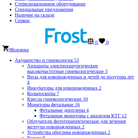
Стерилизационное оборудование
Специальные предложения
Наличие на складе
Сервис
0
0
0
Корзина
Акушерство и гинекология
53
Аппараты электрохирургические
высокочастотные гинекологические
3
Весы для новорожденных и детей до полутора лет
4
Инкубаторы для новорожденных
2
Кольпоскопы
7
Кресла гинекологические
10
Мониторы фетальные
16
Фетальные допплеры
4
Фетальные мониторы с анализом КТГ
12
Облучатели фототерапевтические для лечения
желтухи новорожденных
2
Устройства обогрева новорожденных
2
Разное
9