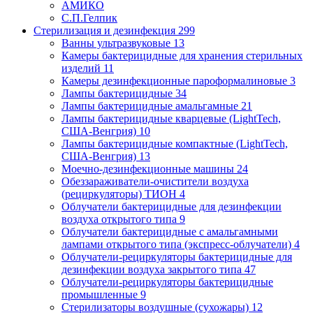
АМИКО
С.П.Гелпик
Стерилизация и дезинфекция
299
Ванны ультразвуковые
13
Камеры бактерицидные для хранения стерильных
изделий
11
Камеры дезинфекционные пароформалиновые
3
Лампы бактерицидные
34
Лампы бактерицидные амальгамные
21
Лампы бактерицидные кварцевые (LightTech,
США-Венгрия)
10
Лампы бактерицидные компактные (LightTech,
США-Венгрия)
13
Моечно-дезинфекционные машины
24
Обеззараживатели-очистители воздуха
(рециркуляторы) ТИОН
4
Облучатели бактерицидные для дезинфекции
воздуха открытого типа
9
Облучатели бактерицидные с амальгамными
лампами открытого типа (экспресс-облучатели)
4
Облучатели-рециркуляторы бактерицидные для
дезинфекции воздуха закрытого типа
47
Облучатели-рециркуляторы бактерицидные
промышленные
9
Стерилизаторы воздушные (сухожары)
12