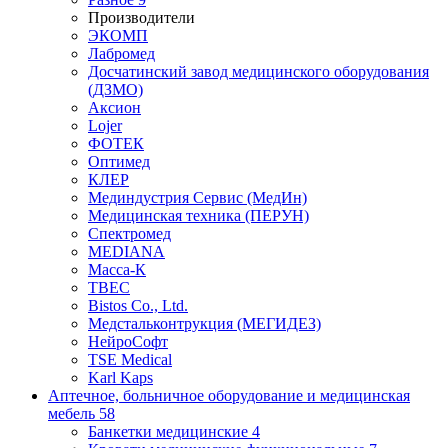
Производители
ЭКОМП
Лабромед
Досчатинский завод медицинского оборудования
(ДЗМО)
Аксион
Lojer
ФОТЕК
Оптимед
КЛЕР
Мединдустрия Сервис (МедИн)
Медицинская техника (ПЕРУН)
Спектромед
MEDIANA
Масса-К
ТВЕС
Bistos Co., Ltd.
Медстальконтрукция (МЕГИДЕЗ)
НейроСофт
TSE Medical
Karl Kaps
Аптечное, больничное оборудование и медицинская
мебель
58
Банкетки медицинские
4