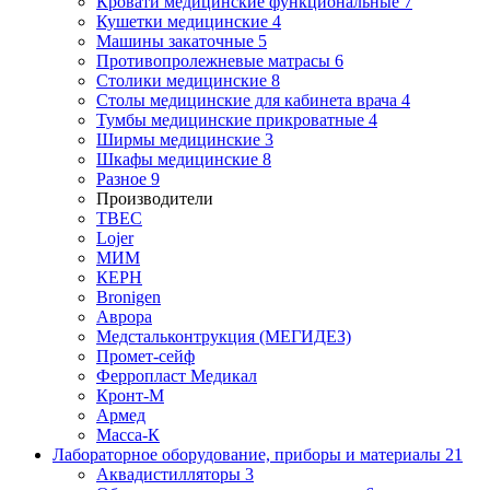
Кровати медицинские функциональные
7
Кушетки медицинские
4
Машины закаточные
5
Противопролежневые матрасы
6
Столики медицинские
8
Столы медицинские для кабинета врача
4
Тумбы медицинские прикроватные
4
Ширмы медицинские
3
Шкафы медицинские
8
Разное
9
Производители
ТВЕС
Lojer
МИМ
КЕРН
Bronigen
Аврора
Медстальконтрукция (МЕГИДЕЗ)
Промет-сейф
Ферропласт Медикал
Кронт-М
Армед
Масса-К
Лабораторное оборудование, приборы и материалы
21
Аквадистилляторы
3