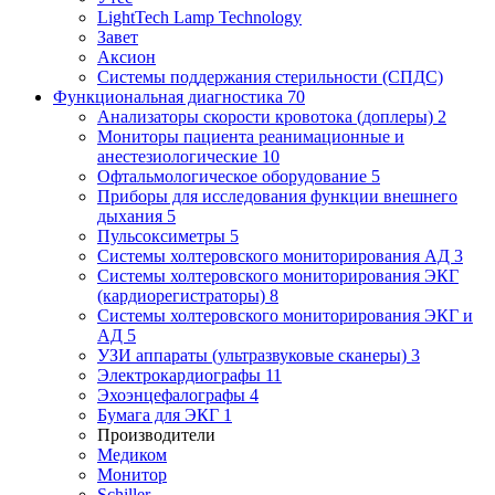
LightTech Lamp Technology
Завет
Аксион
Системы поддержания стерильности (СПДС)
Функциональная диагностика
70
Анализаторы скорости кровотока (доплеры)
2
Мониторы пациента реанимационные и
анестезиологические
10
Офтальмологическое оборудование
5
Приборы для исследования функции внешнего
дыхания
5
Пульсоксиметры
5
Системы холтеровского мониторирования АД
3
Системы холтеровского мониторирования ЭКГ
(кардиорегистраторы)
8
Системы холтеровского мониторирования ЭКГ и
АД
5
УЗИ аппараты (ультразвуковые сканеры)
3
Электрокардиографы
11
Эхоэнцефалографы
4
Бумага для ЭКГ
1
Производители
Медиком
Монитор
Schiller