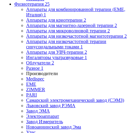
Физиотерапия
25
Аппараты для комбинированной терапии (EME,
Италия)
1
Аппараты для криотерапии
2
Аппараты для магнитно-лазерной терапии
2
Аппараты для микроволновой терапии
2
Аппараты для низкочастотной магнитотерапии
2
Аппараты для низкочастотной терапии
синусоидальными токами
1
Аппараты для УВЧ-терапии
2
Ингаляторы ультразвуковые
1
Облучатели
2
Разное
1
Производители
Medispec
EME
ZIMMER
PARI
Самарский электромеханический завод (СЭМЗ)
Львовский завод РЭМА
Завод ЭМА
Электроаппарат
Завод Измеритель
Новоаннинский завод Эма
Утес