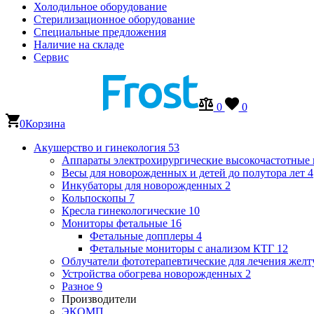
Холодильное оборудование
Стерилизационное оборудование
Специальные предложения
Наличие на складе
Сервис
0
0
0
Корзина
Акушерство и гинекология
53
Аппараты электрохирургические высокочастотные
Весы для новорожденных и детей до полутора лет
4
Инкубаторы для новорожденных
2
Кольпоскопы
7
Кресла гинекологические
10
Мониторы фетальные
16
Фетальные допплеры
4
Фетальные мониторы с анализом КТГ
12
Облучатели фототерапевтические для лечения же
Устройства обогрева новорожденных
2
Разное
9
Производители
ЭКОМП