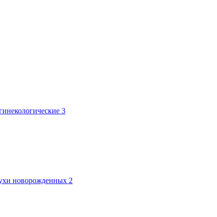
 гинекологические
3
лтухи новорожденных
2