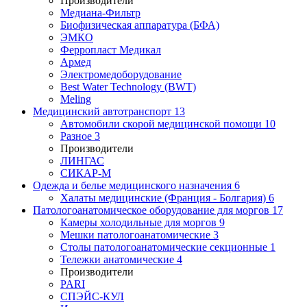
Производители
Медиана-Фильтр
Биофизическая аппаратура (БФА)
ЭМКО
Ферропласт Медикал
Армед
Электромедоборудование
Best Water Technology (BWT)
Meling
Медицинский автотранспорт
13
Автомобили скорой медицинской помощи
10
Разное
3
Производители
ЛИНГАС
СИКАР-М
Одежда и белье медицинского назначения
6
Халаты медицинские (Франция - Болгария)
6
Патологоанатомическое оборудование для моргов
17
Камеры холодильные для моргов
9
Мешки патологоанатомические
3
Столы патологоанатомические секционные
1
Тележки анатомические
4
Производители
PARI
СПЭЙС-КУЛ