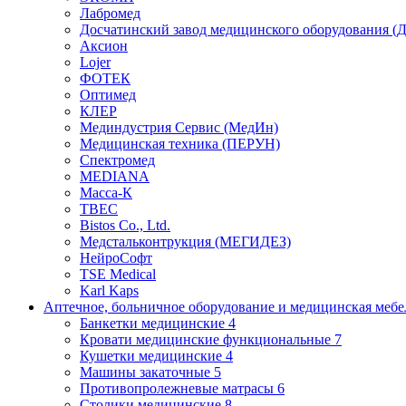
Лабромед
Досчатинский завод медицинского оборудования 
Аксион
Lojer
ФОТЕК
Оптимед
КЛЕР
Мединдустрия Сервис (МедИн)
Медицинская техника (ПЕРУН)
Спектромед
MEDIANA
Масса-К
ТВЕС
Bistos Co., Ltd.
Медстальконтрукция (МЕГИДЕЗ)
НейроСофт
TSE Medical
Karl Kaps
Аптечное, больничное оборудование и медицинская меб
Банкетки медицинские
4
Кровати медицинские функциональные
7
Кушетки медицинские
4
Машины закаточные
5
Противопролежневые матрасы
6
Столики медицинские
8