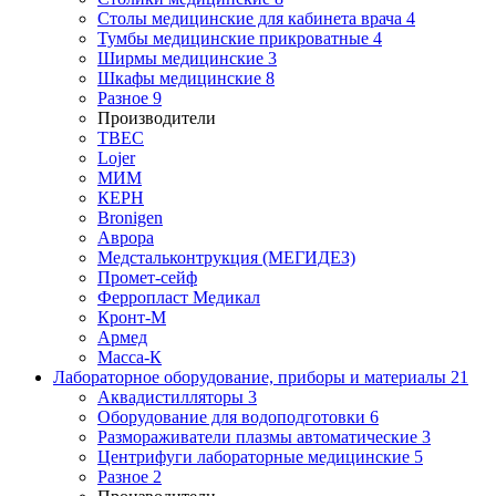
Столы медицинские для кабинета врача
4
Тумбы медицинские прикроватные
4
Ширмы медицинские
3
Шкафы медицинские
8
Разное
9
Производители
ТВЕС
Lojer
МИМ
КЕРН
Bronigen
Аврора
Медстальконтрукция (МЕГИДЕЗ)
Промет-сейф
Ферропласт Медикал
Кронт-М
Армед
Масса-К
Лабораторное оборудование, приборы и материалы
21
Аквадистилляторы
3
Оборудование для водоподготовки
6
Размораживатели плазмы автоматические
3
Центрифуги лабораторные медицинские
5
Разное
2