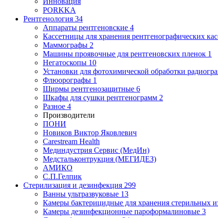
Инновация
PORKKA
Рентгенология
34
Аппараты рентгеновские
4
Кассетницы для хранения рентгенографических кас
Маммографы
2
Машины проявочные для рентгеновских пленок
1
Негатоскопы
10
Установки для фотохимической обработки радиогр
Флюорографы
1
Ширмы рентгенозащитные
6
Шкафы для сушки рентгенограмм
2
Разное
4
Производители
ПОНИ
Новиков Виктор Яковлевич
Carestream Health
Мединдустрия Сервис (МедИн)
Медстальконтрукция (МЕГИДЕЗ)
АМИКО
С.П.Гелпик
Стерилизация и дезинфекция
299
Ванны ультразвуковые
13
Камеры бактерицидные для хранения стерильных 
Камеры дезинфекционные пароформалиновые
3