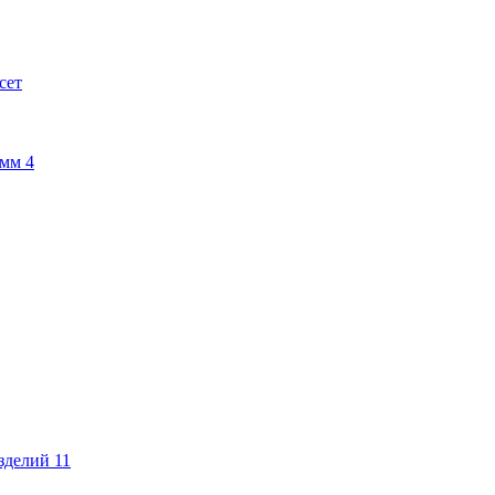
сет
амм
4
изделий
11