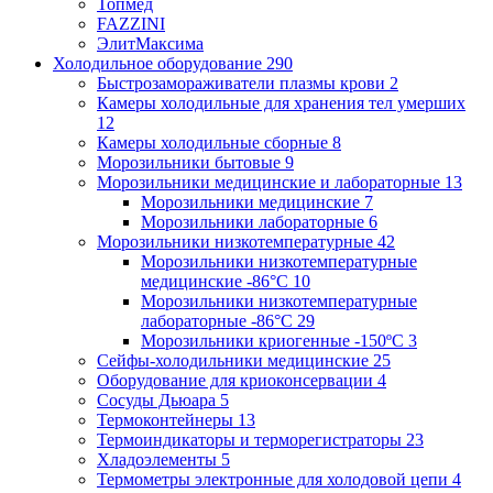
Топмед
FAZZINI
ЭлитМаксима
Холодильное оборудование
290
Быстрозамораживатели плазмы крови
2
Камеры холодильные для хранения тел умерших
12
Камеры холодильные сборные
8
Морозильники бытовые
9
Морозильники медицинские и лабораторные
13
Морозильники медицинские
7
Морозильники лабораторные
6
Морозильники низкотемпературные
42
Морозильники низкотемпературные
медицинские -86°С
10
Морозильники низкотемпературные
лабораторные -86°С
29
Морозильники криогенные -150ºC
3
Сейфы-холодильники медицинские
25
Оборудование для криоконсервации
4
Сосуды Дьюара
5
Термоконтейнеры
13
Термоиндикаторы и терморегистраторы
23
Хладоэлементы
5
Термометры электронные для холодовой цепи
4