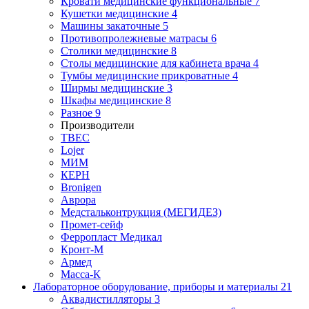
Кровати медицинские функциональные
7
Кушетки медицинские
4
Машины закаточные
5
Противопролежневые матрасы
6
Столики медицинские
8
Столы медицинские для кабинета врача
4
Тумбы медицинские прикроватные
4
Ширмы медицинские
3
Шкафы медицинские
8
Разное
9
Производители
ТВЕС
Lojer
МИМ
КЕРН
Bronigen
Аврора
Медстальконтрукция (МЕГИДЕЗ)
Промет-сейф
Ферропласт Медикал
Кронт-М
Армед
Масса-К
Лабораторное оборудование, приборы и материалы
21
Аквадистилляторы
3