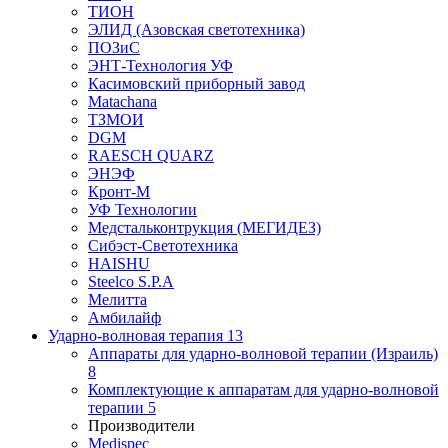
ТИОН
ЭЛИД (Азовская светотехника)
ПОЗиС
ЭНТ-Технология УФ
Касимовский приборный завод
Matachana
ТЗМОИ
DGM
RAESCH QUARZ
ЭНЭФ
Кронт-М
УФ Технологии
Медстальконтрукция (МЕГИДЕЗ)
Сибэст-Светотехника
HAISHU
Steelco S.P.A
Мелитта
Амбилайф
Ударно-волновая терапия
13
Аппараты для ударно-волновой терапии (Израиль)
8
Комплектующие к аппаратам для ударно-волновой
терапии
5
Производители
Medispec