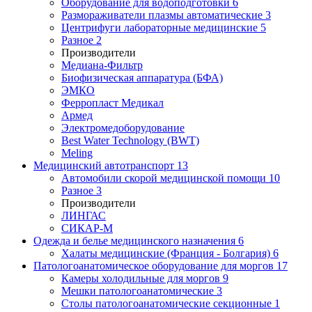
Оборудование для водоподготовки
6
Размораживатели плазмы автоматические
3
Центрифуги лабораторные медицинские
5
Разное
2
Производители
Медиана-Фильтр
Биофизическая аппаратура (БФА)
ЭМКО
Ферропласт Медикал
Армед
Электромедоборудование
Best Water Technology (BWT)
Meling
Медицинский автотранспорт
13
Автомобили скорой медицинской помощи
10
Разное
3
Производители
ЛИНГАС
СИКАР-М
Одежда и белье медицинского назначения
6
Халаты медицинские (Франция - Болгария)
6
Патологоанатомическое оборудование для моргов
17
Камеры холодильные для моргов
9
Мешки патологоанатомические
3
Столы патологоанатомические секционные
1