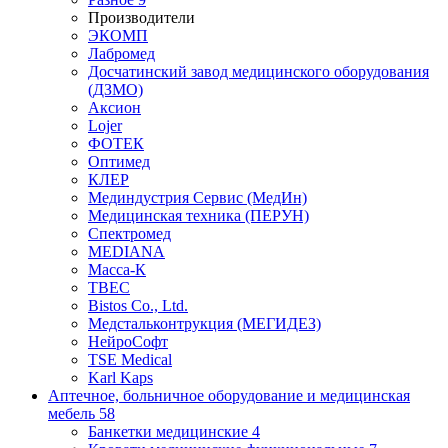
Производители
ЭКОМП
Лабромед
Досчатинский завод медицинского оборудования
(ДЗМО)
Аксион
Lojer
ФОТЕК
Оптимед
КЛЕР
Мединдустрия Сервис (МедИн)
Медицинская техника (ПЕРУН)
Спектромед
MEDIANA
Масса-К
ТВЕС
Bistos Co., Ltd.
Медстальконтрукция (МЕГИДЕЗ)
НейроСофт
TSE Medical
Karl Kaps
Аптечное, больничное оборудование и медицинская
мебель
58
Банкетки медицинские
4