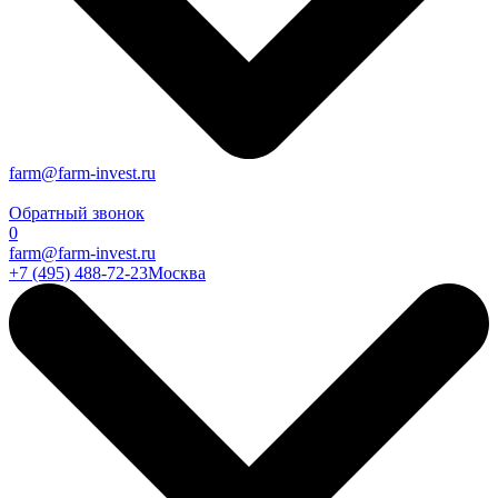
farm@farm-invest.ru
Обратный звонок
0
farm@farm-invest.ru
+7 (495) 488-72-23
Москва