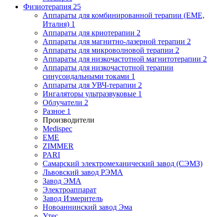
Физиотерапия
25
Аппараты для комбинированной терапии (EME,
Италия)
1
Аппараты для криотерапии
2
Аппараты для магнитно-лазерной терапии
2
Аппараты для микроволновой терапии
2
Аппараты для низкочастотной магнитотерапии
2
Аппараты для низкочастотной терапии
синусоидальными токами
1
Аппараты для УВЧ-терапии
2
Ингаляторы ультразвуковые
1
Облучатели
2
Разное
1
Производители
Medispec
EME
ZIMMER
PARI
Самарский электромеханический завод (СЭМЗ)
Львовский завод РЭМА
Завод ЭМА
Электроаппарат
Завод Измеритель
Новоаннинский завод Эма
Утес