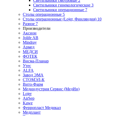
Светильники смотровые
2
Светильники гинекологические
3
Светильники операционные
7
Столы операционные
5
Столы операционные (Lojer, Финляндия)
10
Разное
7
Производители
Аксион
Jolife AB
Mindray
Армед
МЕДСИ
ФОТЕК
Висма-Планар
Утес
ALFA
Завод ЭМА
СТОМЭЛ-К
Вито-Фарм
Мединдустрия Сервис (МедИн)
Lojer
AirSep
Kawe
Ферропласт Медикал
Медплант