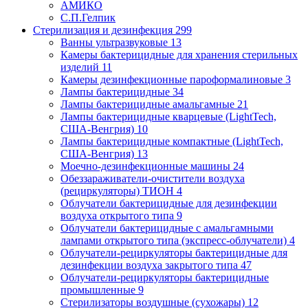
АМИКО
С.П.Гелпик
Стерилизация и дезинфекция
299
Ванны ультразвуковые
13
Камеры бактерицидные для хранения стерильных
изделий
11
Камеры дезинфекционные пароформалиновые
3
Лампы бактерицидные
34
Лампы бактерицидные амальгамные
21
Лампы бактерицидные кварцевые (LightTech,
США-Венгрия)
10
Лампы бактерицидные компактные (LightTech,
США-Венгрия)
13
Моечно-дезинфекционные машины
24
Обеззараживатели-очистители воздуха
(рециркуляторы) ТИОН
4
Облучатели бактерицидные для дезинфекции
воздуха открытого типа
9
Облучатели бактерицидные с амальгамными
лампами открытого типа (экспресс-облучатели)
4
Облучатели-рециркуляторы бактерицидные для
дезинфекции воздуха закрытого типа
47
Облучатели-рециркуляторы бактерицидные
промышленные
9
Стерилизаторы воздушные (сухожары)
12