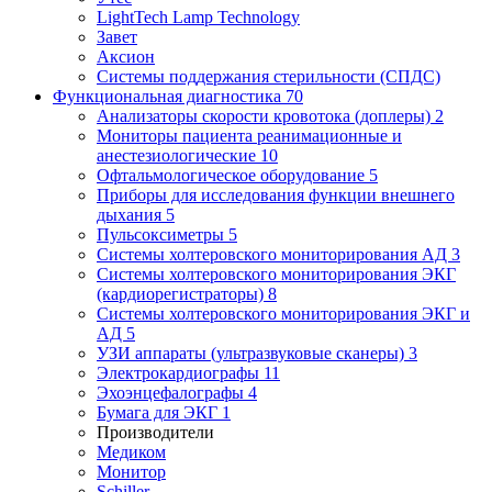
LightTech Lamp Technology
Завет
Аксион
Системы поддержания стерильности (СПДС)
Функциональная диагностика
70
Анализаторы скорости кровотока (доплеры)
2
Мониторы пациента реанимационные и
анестезиологические
10
Офтальмологическое оборудование
5
Приборы для исследования функции внешнего
дыхания
5
Пульсоксиметры
5
Системы холтеровского мониторирования АД
3
Системы холтеровского мониторирования ЭКГ
(кардиорегистраторы)
8
Системы холтеровского мониторирования ЭКГ и
АД
5
УЗИ аппараты (ультразвуковые сканеры)
3
Электрокардиографы
11
Эхоэнцефалографы
4
Бумага для ЭКГ
1
Производители
Медиком
Монитор
Schiller