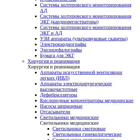
Системы холтеровского мониторирования
АД
Системы холтеровского мониторирования
ЭКГ (кардиорегистраторы)
Системы холтеровского мониторирования
ЭКГ и АД
УЗИ аппараты (ультразвуковые сканеры)
Электрокардиографы
Эхоэнцефалографы
Бумага для ЭКГ
Хирургия и реанимация
Хирургия и реанимация
Аппараты искусственной вентиляции
легких (ИВЛ)
Аппараты электрохирургические
высокочастотные
Дефибрилляторы
Кислородные концентраторы медицинские
Насосы шприцевые
Отсасыватели
Светильники медицинские
Светильники медицинские
Светильники смотровые
Светильники гинекологические
Светильники операционные