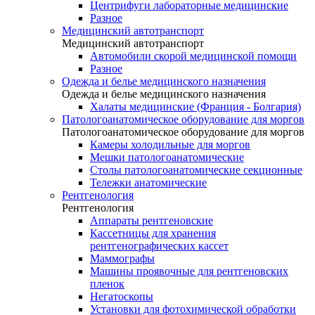
Центрифуги лабораторные медицинские
Разное
Медицинский автотранспорт
Медицинский автотранспорт
Автомобили скорой медицинской помощи
Разное
Одежда и белье медицинского назначения
Одежда и белье медицинского назначения
Халаты медицинские (Франция - Болгария)
Патологоанатомическое оборудование для моргов
Патологоанатомическое оборудование для моргов
Камеры холодильные для моргов
Мешки патологоанатомические
Столы патологоанатомические секционные
Тележки анатомические
Рентгенология
Рентгенология
Аппараты рентгеновские
Кассетницы для хранения
рентгенографических кассет
Маммографы
Машины проявочные для рентгеновских
пленок
Негатоскопы
Установки для фотохимической обработки