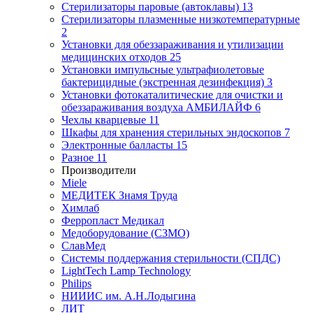
Стерилизаторы паровые (автоклавы)
13
Стерилизаторы плазменные низкотемпературные
2
Установки для обеззараживания и утилизации
медицинских отходов
25
Установки импульсные ультрафиолетовые
бактерицидные (экстренная дезинфекция)
3
Установки фотокаталитические для очистки и
обеззараживания воздуха АМБИЛАЙФ
6
Чехлы кварцевые
11
Шкафы для хранения стерильных эндоскопов
7
Электронные балласты
15
Разное
11
Производители
Miele
МЕДИТЕК Знамя Труда
Химлаб
Ферропласт Медикал
Медоборудование (СЗМО)
СлавМед
Системы поддержания стерильности (СПДС)
LightTech Lamp Technology
Philips
НИИИС им. А.Н.Лодыгина
ЛИТ