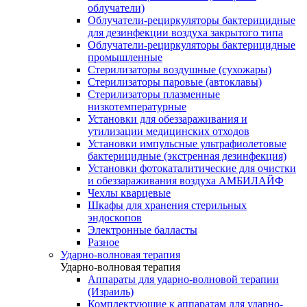
облучатели)
Облучатели-рециркуляторы бактерицидные
для дезинфекции воздуха закрытого типа
Облучатели-рециркуляторы бактерицидные
промышленные
Стерилизаторы воздушные (сухожары)
Стерилизаторы паровые (автоклавы)
Стерилизаторы плазменные
низкотемпературные
Установки для обеззараживания и
утилизации медицинских отходов
Установки импульсные ультрафиолетовые
бактерицидные (экстренная дезинфекция)
Установки фотокаталитические для очистки
и обеззараживания воздуха АМБИЛАЙФ
Чехлы кварцевые
Шкафы для хранения стерильных
эндоскопов
Электронные балласты
Разное
Ударно-волновая терапия
Ударно-волновая терапия
Аппараты для ударно-волновой терапии
(Израиль)
Комплектующие к аппаратам для ударно-