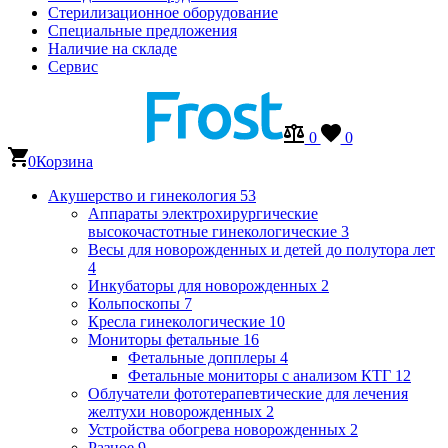
Стерилизационное оборудование
Специальные предложения
Наличие на складе
Сервис
0
0
0
Корзина
Акушерство и гинекология
53
Аппараты электрохирургические
высокочастотные гинекологические
3
Весы для новорожденных и детей до полутора лет
4
Инкубаторы для новорожденных
2
Кольпоскопы
7
Кресла гинекологические
10
Мониторы фетальные
16
Фетальные допплеры
4
Фетальные мониторы с анализом КТГ
12
Облучатели фототерапевтические для лечения
желтухи новорожденных
2
Устройства обогрева новорожденных
2
Разное
9