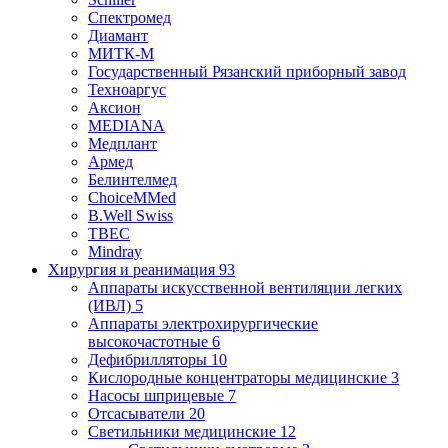
Спектромед
Диамант
МИТК-М
Государственный Рязанский приборный завод
Техноаргус
Аксион
MEDIANA
Медплант
Армед
Белинтелмед
ChoiceMMed
B.Well Swiss
ТВЕС
Mindray
Хирургия и реанимация
93
Аппараты искусственной вентиляции легких
(ИВЛ)
5
Аппараты электрохирургические
высокочастотные
6
Дефибрилляторы
10
Кислородные концентраторы медицинские
3
Насосы шприцевые
7
Отсасыватели
20
Светильники медицинские
12