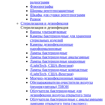
радиограмм
Флюорографы
Ширмы рентгенозащитные
Шкафы для сушки рентгенограмм
Разное
Стерилизация и дезинфекция
Стерилизация и дезинфекция
Ванны ультразвуковые
Камеры бактерицидные для хранения
стерильных изделий
Камеры дезинфекционные
пароформалиновые
Лампы бактерицидные
Лампы бактерицидные амальгамные
Лампы бактерицидные кварцевые
(LightTech, США-Венгрия)
Лампы бактерицидные компактные
(LightTech, США-Венгрия)
Моечно-дезинфекционные машины
Обеззараживатели-очистители воздуха
(рециркуляторы) ТИОН
Облучатели бактерицидные для
дезинфекции воздуха открытого типа
Облучатели бактерицидные с амальгамными
лампами открытого типа (экспресс-