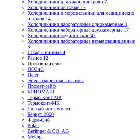
Холодильники для хранения крови
7
Холодильники бытовые
17
Холодильники и морозильники для медицинских
отходов
14
Холодильники лабораторные однокамерные
3
Холодильники лабораторные двухкамерные
17
Холодильники медицинские
47
Холодильники лабораторные взрывозащищенные
5
Шкафы винные
4
Разное
12
Производители
ПОЗиС
Haier
Энергозащитные системы
Промет-сейф
КРИОМАШ
Термо-Конт МК
Термоконт-МК
Чистый инструмент
Беркут-2000
Фарм-Сиб
Polair
Berlinger & CO. AG
Meling