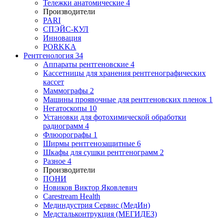
Тележки анатомические
4
Производители
PARI
СПЭЙС-КУЛ
Инновация
PORKKA
Рентгенология
34
Аппараты рентгеновские
4
Кассетницы для хранения рентгенографических
кассет
Маммографы
2
Машины проявочные для рентгеновских пленок
1
Негатоскопы
10
Установки для фотохимической обработки
радиограмм
4
Флюорографы
1
Ширмы рентгенозащитные
6
Шкафы для сушки рентгенограмм
2
Разное
4
Производители
ПОНИ
Новиков Виктор Яковлевич
Carestream Health
Мединдустрия Сервис (МедИн)
Медстальконтрукция (МЕГИДЕЗ)