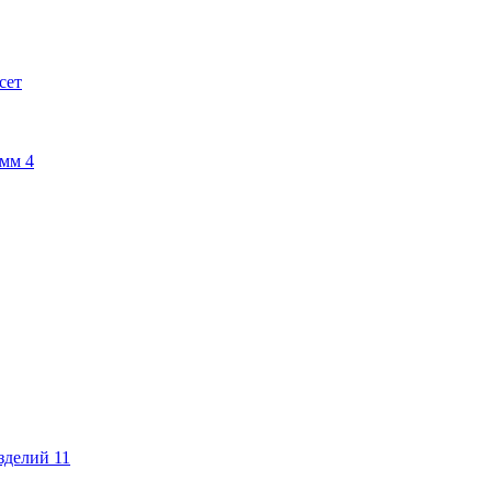
сет
амм
4
изделий
11