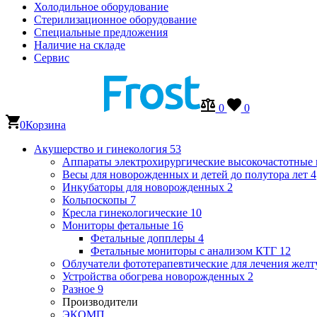
Холодильное оборудование
Стерилизационное оборудование
Специальные предложения
Наличие на складе
Сервис
0
0
0
Корзина
Акушерство и гинекология
53
Аппараты электрохирургические высокочастотные
Весы для новорожденных и детей до полутора лет
4
Инкубаторы для новорожденных
2
Кольпоскопы
7
Кресла гинекологические
10
Мониторы фетальные
16
Фетальные допплеры
4
Фетальные мониторы с анализом КТГ
12
Облучатели фототерапевтические для лечения же
Устройства обогрева новорожденных
2
Разное
9
Производители
ЭКОМП