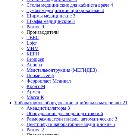
Столы медицинские для кабинета врача
4
Тумбы медицинские прикроватные
4
Ширмы медицинские
3
Шкафы медицинские
8
Разное
9
Производители
ТВЕС
Lojer
МИМ
КЕРН
Bronigen
Аврора
Медстальконтрукция (МЕГИДЕЗ)
Промет-сейф
Ферропласт Медикал
Кронт-М
Армед
Масса-К
Лабораторное оборудование, приборы и материалы
21
Аквадистилляторы
3
Оборудование для водоподготовки
6
Размораживатели плазмы автоматические
3
Центрифуги лабораторные медицинские
5
Разное
2