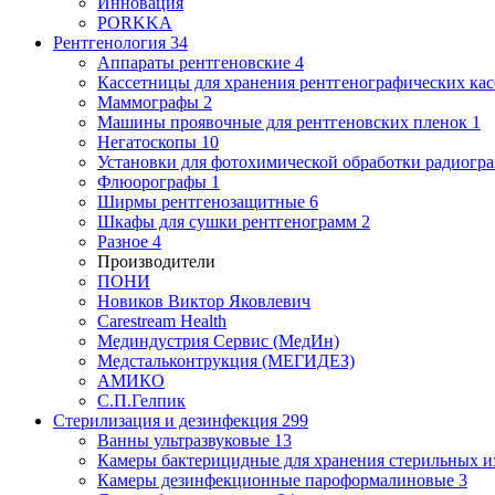
Инновация
PORKKA
Рентгенология
34
Аппараты рентгеновские
4
Кассетницы для хранения рентгенографических кас
Маммографы
2
Машины проявочные для рентгеновских пленок
1
Негатоскопы
10
Установки для фотохимической обработки радиогр
Флюорографы
1
Ширмы рентгенозащитные
6
Шкафы для сушки рентгенограмм
2
Разное
4
Производители
ПОНИ
Новиков Виктор Яковлевич
Carestream Health
Мединдустрия Сервис (МедИн)
Медстальконтрукция (МЕГИДЕЗ)
АМИКО
С.П.Гелпик
Стерилизация и дезинфекция
299
Ванны ультразвуковые
13
Камеры бактерицидные для хранения стерильных 
Камеры дезинфекционные пароформалиновые
3