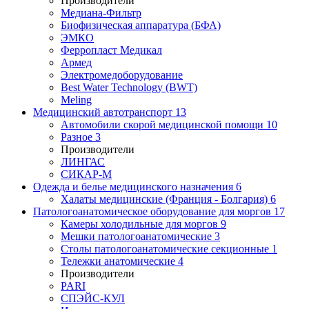
Производители
Медиана-Фильтр
Биофизическая аппаратура (БФА)
ЭМКО
Ферропласт Медикал
Армед
Электромедоборудование
Best Water Technology (BWT)
Meling
Медицинский автотранспорт
13
Автомобили скорой медицинской помощи
10
Разное
3
Производители
ЛИНГАС
СИКАР-М
Одежда и белье медицинского назначения
6
Халаты медицинские (Франция - Болгария)
6
Патологоанатомическое оборудование для моргов
17
Камеры холодильные для моргов
9
Мешки патологоанатомические
3
Столы патологоанатомические секционные
1
Тележки анатомические
4
Производители
PARI
СПЭЙС-КУЛ