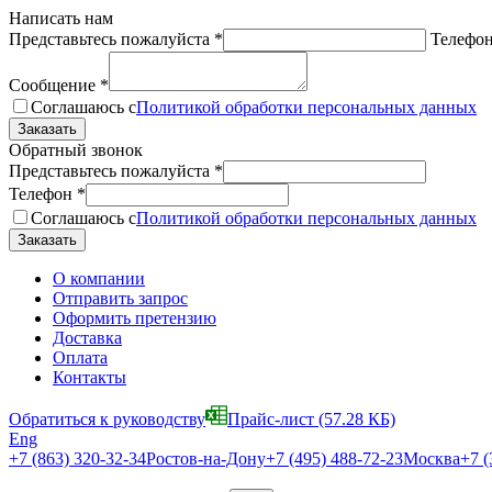
Написать нам
Представьтесь пожалуйста
*
Телефо
Сообщение
*
Соглашаюсь с
Политикой обработки персональных данных
Обратный звонок
Представьтесь пожалуйста
*
Телефон
*
Соглашаюсь с
Политикой обработки персональных данных
О компании
Отправить запрос
Оформить претензию
Доставка
Оплата
Контакты
Обратиться к руководству
Прайс-лист
(57.28 КБ)
Eng
+7 (863) 320-32-34
Ростов-на-Дону
+7 (495) 488-72-23
Москва
+7 (