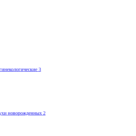
 гинекологические
3
лтухи новорожденных
2