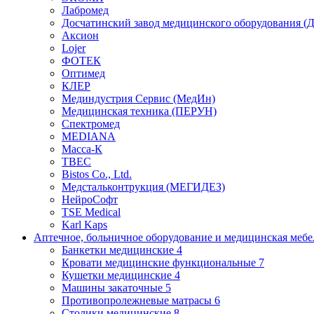
Лабромед
Досчатинский завод медицинского оборудования 
Аксион
Lojer
ФОТЕК
Оптимед
КЛЕР
Мединдустрия Сервис (МедИн)
Медицинская техника (ПЕРУН)
Спектромед
MEDIANA
Масса-К
ТВЕС
Bistos Co., Ltd.
Медстальконтрукция (МЕГИДЕЗ)
НейроСофт
TSE Medical
Karl Kaps
Аптечное, больничное оборудование и медицинская меб
Банкетки медицинские
4
Кровати медицинские функциональные
7
Кушетки медицинские
4
Машины закаточные
5
Противопролежневые матрасы
6
Столики медицинские
8