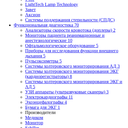
LightTech Lamp Technology
Завет
Аксион
Системы поддержания стерильности (СПДС)
Функциональная диагностика
70
Анализаторы скорости кровотока (доплеры)
2
Мониторы пациента реанимационные и
анестезиологические
10
Офтальмологическое оборудование
5
Приборы для исследования функции внешнего
дыхания
5
Пульсоксиметры
5
Системы холтеровского мониторирования АД
3
Системы холтеровского мониторирования ЭКГ
(кардиорегистраторы)
8
Системы холтеровского мониторирования ЭКГ и
АД
5
УЗИ аппараты (ультразвуковые сканеры)
3
Электрокардиографы
11
Эхоэнцефалографы
4
Бумага для ЭКГ
1
Производители
Медиком
Монитор
Schiller