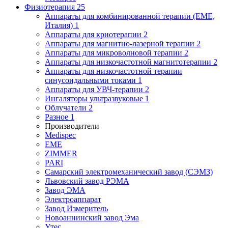
Физиотерапия
25
Аппараты для комбинированной терапии (EME,
Италия)
1
Аппараты для криотерапии
2
Аппараты для магнитно-лазерной терапии
2
Аппараты для микроволновой терапии
2
Аппараты для низкочастотной магнитотерапии
2
Аппараты для низкочастотной терапии
синусоидальными токами
1
Аппараты для УВЧ-терапии
2
Ингаляторы ультразвуковые
1
Облучатели
2
Разное
1
Производители
Medispec
EME
ZIMMER
PARI
Самарский электромеханический завод (СЭМЗ)
Львовский завод РЭМА
Завод ЭМА
Электроаппарат
Завод Измеритель
Новоаннинский завод Эма
Утес