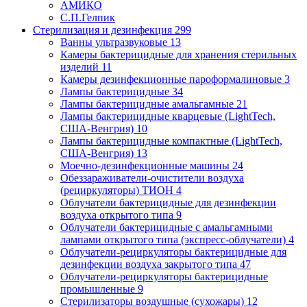
АМИКО
С.П.Гелпик
Стерилизация и дезинфекция
299
Ванны ультразвуковые
13
Камеры бактерицидные для хранения стерильных
изделий
11
Камеры дезинфекционные пароформалиновые
3
Лампы бактерицидные
34
Лампы бактерицидные амальгамные
21
Лампы бактерицидные кварцевые (LightTech,
США-Венгрия)
10
Лампы бактерицидные компактные (LightTech,
США-Венгрия)
13
Моечно-дезинфекционные машины
24
Обеззараживатели-очистители воздуха
(рециркуляторы) ТИОН
4
Облучатели бактерицидные для дезинфекции
воздуха открытого типа
9
Облучатели бактерицидные с амальгамными
лампами открытого типа (экспресс-облучатели)
4
Облучатели-рециркуляторы бактерицидные для
дезинфекции воздуха закрытого типа
47
Облучатели-рециркуляторы бактерицидные
промышленные
9
Стерилизаторы воздушные (сухожары)
12