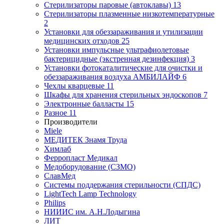
Стерилизаторы паровые (автоклавы)
13
Стерилизаторы плазменные низкотемпературные
2
Установки для обеззараживания и утилизации
медицинских отходов
25
Установки импульсные ультрафиолетовые
бактерицидные (экстренная дезинфекция)
3
Установки фотокаталитические для очистки и
обеззараживания воздуха АМБИЛАЙФ
6
Чехлы кварцевые
11
Шкафы для хранения стерильных эндоскопов
7
Электронные балласты
15
Разное
11
Производители
Miele
МЕДИТЕК Знамя Труда
Химлаб
Ферропласт Медикал
Медоборудование (СЗМО)
СлавМед
Системы поддержания стерильности (СПДС)
LightTech Lamp Technology
Philips
НИИИС им. А.Н.Лодыгина
ЛИТ