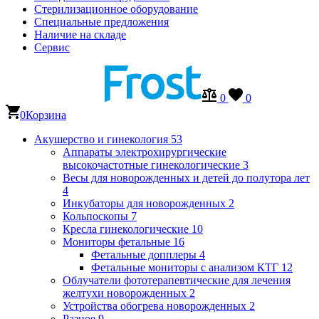
Стерилизационное оборудование
Специальные предложения
Наличие на складе
Сервис
0
0
0
Корзина
Акушерство и гинекология
53
Аппараты электрохирургические
высокочастотные гинекологические
3
Весы для новорожденных и детей до полутора лет
4
Инкубаторы для новорожденных
2
Кольпоскопы
7
Кресла гинекологические
10
Мониторы фетальные
16
Фетальные допплеры
4
Фетальные мониторы с анализом КТГ
12
Облучатели фототерапевтические для лечения
желтухи новорожденных
2
Устройства обогрева новорожденных
2
Разное
9