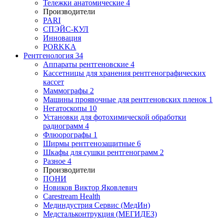
Тележки анатомические
4
Производители
PARI
СПЭЙС-КУЛ
Инновация
PORKKA
Рентгенология
34
Аппараты рентгеновские
4
Кассетницы для хранения рентгенографических
кассет
Маммографы
2
Машины проявочные для рентгеновских пленок
1
Негатоскопы
10
Установки для фотохимической обработки
радиограмм
4
Флюорографы
1
Ширмы рентгенозащитные
6
Шкафы для сушки рентгенограмм
2
Разное
4
Производители
ПОНИ
Новиков Виктор Яковлевич
Carestream Health
Мединдустрия Сервис (МедИн)
Медстальконтрукция (МЕГИДЕЗ)