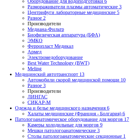
Оборудование для водоподготовки
6
Размораживатели плазмы автоматические
3
Центрифуги лабораторные медицинские
5
Разное
2
Производители
Медиана-Фильтр
Биофизическая аппаратура (БФА)
ЭМКО
Ферропласт Медикал
Армед
Электромедоборудование
Best Water Technology (BWT)
Meling
Медицинский автотранспорт
13
Автомобили скорой медицинской помощи
10
Разное
3
Производители
ЛИНГАС
СИКАР-М
Одежда и белье медицинского назначения
6
Халаты медицинские (Франция - Болгария)
6
Патологоанатомическое оборудование для моргов
17
Камеры холодильные для моргов
9
Мешки патологоанатомические
3
Столы патологоанатомические секционные
1