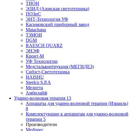
ТИОН
ЭЛИД (Азовская светотехника)
ПОЗиС
ЭНТ-Технология УФ
Касимовский приборный завод
Matachana
ТЗМОИ
DGM
RAESCH QUARZ
ЭНЭФ
Кронт-М
УФ Технологии
Медстальконтрукция (МЕГИДЕЗ)
Сибэст-Светотехника
HAISHU
Steelco S.P.A
Мелитта
Амбилайф
Ударно-волновая терапия
13
Аппараты для ударно-волновой терапии (Израиль)
8
Комплектующие к аппаратам для ударно-волновой
терапии
5
Производители
Medispec