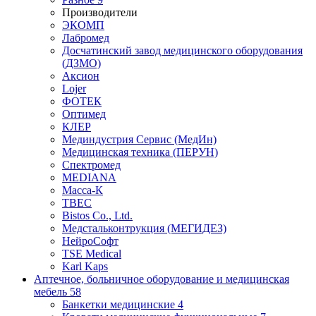
Производители
ЭКОМП
Лабромед
Досчатинский завод медицинского оборудования
(ДЗМО)
Аксион
Lojer
ФОТЕК
Оптимед
КЛЕР
Мединдустрия Сервис (МедИн)
Медицинская техника (ПЕРУН)
Спектромед
MEDIANA
Масса-К
ТВЕС
Bistos Co., Ltd.
Медстальконтрукция (МЕГИДЕЗ)
НейроСофт
TSE Medical
Karl Kaps
Аптечное, больничное оборудование и медицинская
мебель
58
Банкетки медицинские
4