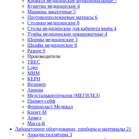
Кровати медицинские функциональные
7
Кушетки медицинские
4
Машины закаточные
5
Противопролежневые матрасы
6
Столики медицинские
8
Столы медицинские для кабинета врача
4
Тумбы медицинские прикроватные
4
Ширмы медицинские
3
Шкафы медицинские
8
Разное
9
Производители
ТВЕС
Lojer
МИМ
КЕРН
Bronigen
Аврора
Медстальконтрукция (МЕГИДЕЗ)
Промет-сейф
Ферропласт Медикал
Кронт-М
Армед
Масса-К
Лабораторное оборудование, приборы и материалы
21
Аквадистилляторы
3