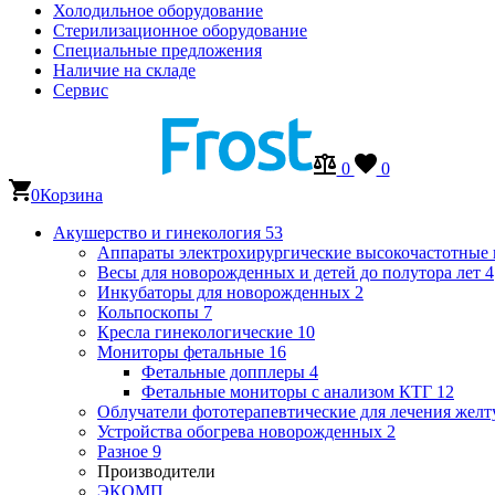
Холодильное оборудование
Стерилизационное оборудование
Специальные предложения
Наличие на складе
Сервис
0
0
0
Корзина
Акушерство и гинекология
53
Аппараты электрохирургические высокочастотные
Весы для новорожденных и детей до полутора лет
4
Инкубаторы для новорожденных
2
Кольпоскопы
7
Кресла гинекологические
10
Мониторы фетальные
16
Фетальные допплеры
4
Фетальные мониторы с анализом КТГ
12
Облучатели фототерапевтические для лечения же
Устройства обогрева новорожденных
2
Разное
9
Производители
ЭКОМП