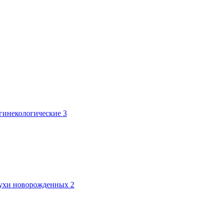
 гинекологические
3
лтухи новорожденных
2