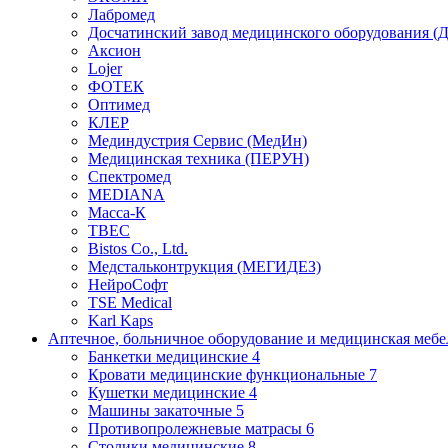
Лабромед
Досчатинский завод медицинского оборудования 
Аксион
Lojer
ФОТЕК
Оптимед
КЛЕР
Мединдустрия Сервис (МедИн)
Медицинская техника (ПЕРУН)
Спектромед
MEDIANA
Масса-К
ТВЕС
Bistos Co., Ltd.
Медстальконтрукция (МЕГИДЕЗ)
НейроСофт
TSE Medical
Karl Kaps
Аптечное, больничное оборудование и медицинская меб
Банкетки медицинские
4
Кровати медицинские функциональные
7
Кушетки медицинские
4
Машины закаточные
5
Противопролежневые матрасы
6
Столики медицинские
8