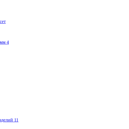
сет
амм
4
изделий
11