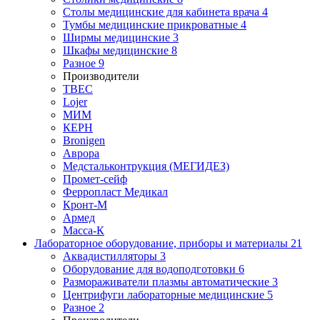
Столы медицинские для кабинета врача
4
Тумбы медицинские прикроватные
4
Ширмы медицинские
3
Шкафы медицинские
8
Разное
9
Производители
ТВЕС
Lojer
МИМ
КЕРН
Bronigen
Аврора
Медстальконтрукция (МЕГИДЕЗ)
Промет-сейф
Ферропласт Медикал
Кронт-М
Армед
Масса-К
Лабораторное оборудование, приборы и материалы
21
Аквадистилляторы
3
Оборудование для водоподготовки
6
Размораживатели плазмы автоматические
3
Центрифуги лабораторные медицинские
5
Разное
2