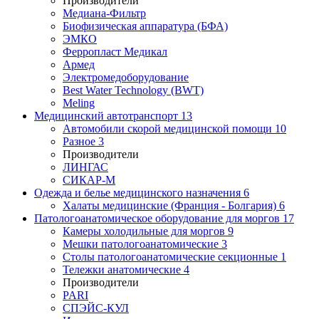
Производители
Медиана-Фильтр
Биофизическая аппаратура (БФА)
ЭМКО
Ферропласт Медикал
Армед
Электромедоборудование
Best Water Technology (BWT)
Meling
Медицинский автотранспорт
13
Автомобили скорой медицинской помощи
10
Разное
3
Производители
ЛИНГАС
СИКАР-М
Одежда и белье медицинского назначения
6
Халаты медицинские (Франция - Болгария)
6
Патологоанатомическое оборудование для моргов
17
Камеры холодильные для моргов
9
Мешки патологоанатомические
3
Столы патологоанатомические секционные
1
Тележки анатомические
4
Производители
PARI
СПЭЙС-КУЛ