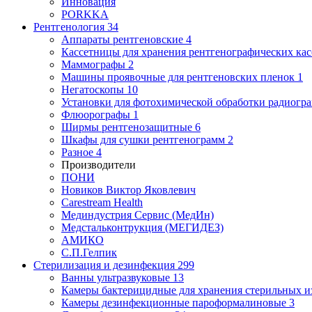
Инновация
PORKKA
Рентгенология
34
Аппараты рентгеновские
4
Кассетницы для хранения рентгенографических кас
Маммографы
2
Машины проявочные для рентгеновских пленок
1
Негатоскопы
10
Установки для фотохимической обработки радиогр
Флюорографы
1
Ширмы рентгенозащитные
6
Шкафы для сушки рентгенограмм
2
Разное
4
Производители
ПОНИ
Новиков Виктор Яковлевич
Carestream Health
Мединдустрия Сервис (МедИн)
Медстальконтрукция (МЕГИДЕЗ)
АМИКО
С.П.Гелпик
Стерилизация и дезинфекция
299
Ванны ультразвуковые
13
Камеры бактерицидные для хранения стерильных 
Камеры дезинфекционные пароформалиновые
3