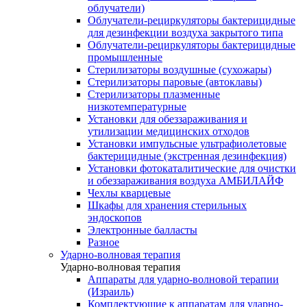
облучатели)
Облучатели-рециркуляторы бактерицидные
для дезинфекции воздуха закрытого типа
Облучатели-рециркуляторы бактерицидные
промышленные
Стерилизаторы воздушные (сухожары)
Стерилизаторы паровые (автоклавы)
Стерилизаторы плазменные
низкотемпературные
Установки для обеззараживания и
утилизации медицинских отходов
Установки импульсные ультрафиолетовые
бактерицидные (экстренная дезинфекция)
Установки фотокаталитические для очистки
и обеззараживания воздуха АМБИЛАЙФ
Чехлы кварцевые
Шкафы для хранения стерильных
эндоскопов
Электронные балласты
Разное
Ударно-волновая терапия
Ударно-волновая терапия
Аппараты для ударно-волновой терапии
(Израиль)
Комплектующие к аппаратам для ударно-