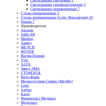
Светильники смотровые
2
Светильники гинекологические
3
Светильники операционные
7
Столы операционные
5
Столы операционные (Lojer, Финляндия)
10
Разное
7
Производители
Аксион
Jolife AB
Mindray
Армед
МЕДСИ
ФОТЕК
Висма-Планар
Утес
ALFA
Завод ЭМА
СТОМЭЛ-К
Вито-Фарм
Мединдустрия Сервис (МедИн)
Lojer
AirSep
Kawe
Ферропласт Медикал
Медплант