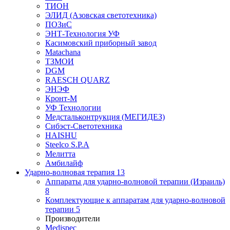
ТИОН
ЭЛИД (Азовская светотехника)
ПОЗиС
ЭНТ-Технология УФ
Касимовский приборный завод
Matachana
ТЗМОИ
DGM
RAESCH QUARZ
ЭНЭФ
Кронт-М
УФ Технологии
Медстальконтрукция (МЕГИДЕЗ)
Сибэст-Светотехника
HAISHU
Steelco S.P.A
Мелитта
Амбилайф
Ударно-волновая терапия
13
Аппараты для ударно-волновой терапии (Израиль)
8
Комплектующие к аппаратам для ударно-волновой
терапии
5
Производители
Medispec