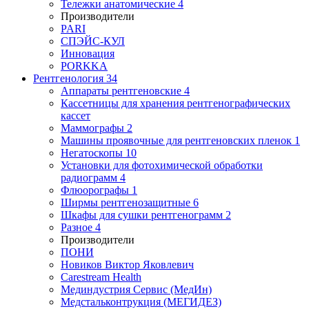
Тележки анатомические
4
Производители
PARI
СПЭЙС-КУЛ
Инновация
PORKKA
Рентгенология
34
Аппараты рентгеновские
4
Кассетницы для хранения рентгенографических
кассет
Маммографы
2
Машины проявочные для рентгеновских пленок
1
Негатоскопы
10
Установки для фотохимической обработки
радиограмм
4
Флюорографы
1
Ширмы рентгенозащитные
6
Шкафы для сушки рентгенограмм
2
Разное
4
Производители
ПОНИ
Новиков Виктор Яковлевич
Carestream Health
Мединдустрия Сервис (МедИн)
Медстальконтрукция (МЕГИДЕЗ)