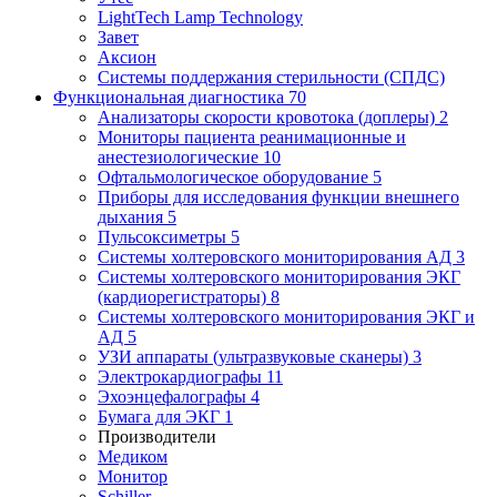
LightTech Lamp Technology
Завет
Аксион
Системы поддержания стерильности (СПДС)
Функциональная диагностика
70
Анализаторы скорости кровотока (доплеры)
2
Мониторы пациента реанимационные и
анестезиологические
10
Офтальмологическое оборудование
5
Приборы для исследования функции внешнего
дыхания
5
Пульсоксиметры
5
Системы холтеровского мониторирования АД
3
Системы холтеровского мониторирования ЭКГ
(кардиорегистраторы)
8
Системы холтеровского мониторирования ЭКГ и
АД
5
УЗИ аппараты (ультразвуковые сканеры)
3
Электрокардиографы
11
Эхоэнцефалографы
4
Бумага для ЭКГ
1
Производители
Медиком
Монитор
Schiller