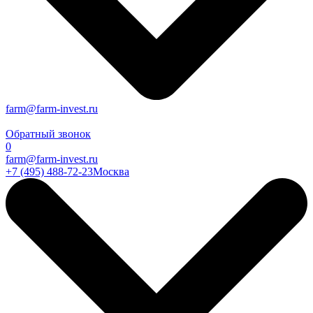
farm@farm-invest.ru
Обратный звонок
0
farm@farm-invest.ru
+7 (495) 488-72-23
Москва