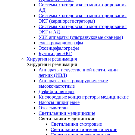
Системы холтеровского мониторирования
АД
Системы холтеровского мониторирования
ЭКГ (кардиорегистраторы)
Системы холтеровского мониторирования
ЭКГ и АД
УЗИ аппараты (ультразвуковые сканеры)
Электрокардиографы
Эхоэнцефалографы
Бумага для ЭКГ
Хирургия и реанимация
Хирургия и реанимация
Аппараты искусственной вентиляции
легких (ИВЛ)
Аппараты электрохирургические
высокочастотные
Дефибрилляторы
Кислородные концентраторы медицинские
Насосы шприцевые
Отсасыватели
Светильники медицинские
Светильники медицинские
Светильники смотровые
Светильники гинекологические
Светильники операционные