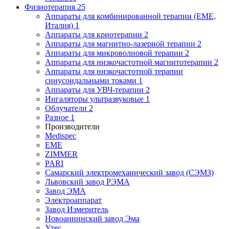
Физиотерапия
25
Аппараты для комбинированной терапии (EME,
Италия)
1
Аппараты для криотерапии
2
Аппараты для магнитно-лазерной терапии
2
Аппараты для микроволновой терапии
2
Аппараты для низкочастотной магнитотерапии
2
Аппараты для низкочастотной терапии
синусоидальными токами
1
Аппараты для УВЧ-терапии
2
Ингаляторы ультразвуковые
1
Облучатели
2
Разное
1
Производители
Medispec
EME
ZIMMER
PARI
Самарский электромеханический завод (СЭМЗ)
Львовский завод РЭМА
Завод ЭМА
Электроаппарат
Завод Измеритель
Новоаннинский завод Эма
Утес