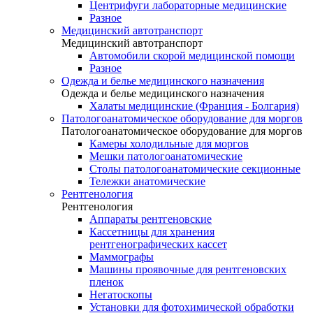
Центрифуги лабораторные медицинские
Разное
Медицинский автотранспорт
Медицинский автотранспорт
Автомобили скорой медицинской помощи
Разное
Одежда и белье медицинского назначения
Одежда и белье медицинского назначения
Халаты медицинские (Франция - Болгария)
Патологоанатомическое оборудование для моргов
Патологоанатомическое оборудование для моргов
Камеры холодильные для моргов
Мешки патологоанатомические
Столы патологоанатомические секционные
Тележки анатомические
Рентгенология
Рентгенология
Аппараты рентгеновские
Кассетницы для хранения
рентгенографических кассет
Маммографы
Машины проявочные для рентгеновских
пленок
Негатоскопы
Установки для фотохимической обработки