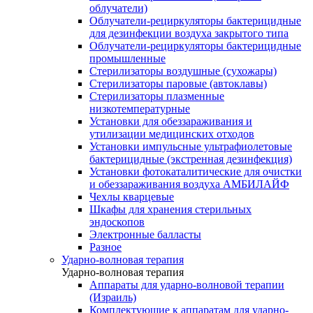
облучатели)
Облучатели-рециркуляторы бактерицидные
для дезинфекции воздуха закрытого типа
Облучатели-рециркуляторы бактерицидные
промышленные
Стерилизаторы воздушные (сухожары)
Стерилизаторы паровые (автоклавы)
Стерилизаторы плазменные
низкотемпературные
Установки для обеззараживания и
утилизации медицинских отходов
Установки импульсные ультрафиолетовые
бактерицидные (экстренная дезинфекция)
Установки фотокаталитические для очистки
и обеззараживания воздуха АМБИЛАЙФ
Чехлы кварцевые
Шкафы для хранения стерильных
эндоскопов
Электронные балласты
Разное
Ударно-волновая терапия
Ударно-волновая терапия
Аппараты для ударно-волновой терапии
(Израиль)
Комплектующие к аппаратам для ударно-