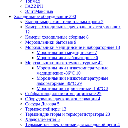
Топмед
FAZZINI
ЭлитМаксима
Холодильное оборудование
290
Быстрозамораживатели плазмы крови
2
Камеры холодильные для хранения тел умерших
12
Камеры холодильные сборные
8
Морозильники бытовые
9
Морозильники медицинские и лабораторные
13
Морозильники медицинские
7
Морозильники лабораторные
6
Морозильники низкотемпературные
42
Морозильники низкотемпературные
медицинские -86°С
10
Морозильники низкотемпературные
лабораторные -86°С
29
Морозильники криогенные -150ºC
3
Сейфы-холодильники медицинские
25
Оборудование для криоконсервации
4
Сосуды Дьюара
5
Термоконтейнеры
13
Термоиндикаторы и терморегистраторы
23
Хладоэлементы
5
Термометры электронные для холодовой цепи
4