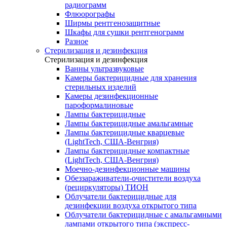
радиограмм
Флюорографы
Ширмы рентгенозащитные
Шкафы для сушки рентгенограмм
Разное
Стерилизация и дезинфекция
Стерилизация и дезинфекция
Ванны ультразвуковые
Камеры бактерицидные для хранения
стерильных изделий
Камеры дезинфекционные
пароформалиновые
Лампы бактерицидные
Лампы бактерицидные амальгамные
Лампы бактерицидные кварцевые
(LightTech, США-Венгрия)
Лампы бактерицидные компактные
(LightTech, США-Венгрия)
Моечно-дезинфекционные машины
Обеззараживатели-очистители воздуха
(рециркуляторы) ТИОН
Облучатели бактерицидные для
дезинфекции воздуха открытого типа
Облучатели бактерицидные с амальгамными
лампами открытого типа (экспресс-