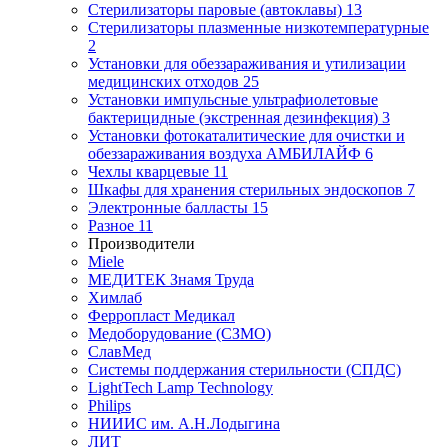
Стерилизаторы паровые (автоклавы)
13
Стерилизаторы плазменные низкотемпературные
2
Установки для обеззараживания и утилизации
медицинских отходов
25
Установки импульсные ультрафиолетовые
бактерицидные (экстренная дезинфекция)
3
Установки фотокаталитические для очистки и
обеззараживания воздуха АМБИЛАЙФ
6
Чехлы кварцевые
11
Шкафы для хранения стерильных эндоскопов
7
Электронные балласты
15
Разное
11
Производители
Miele
МЕДИТЕК Знамя Труда
Химлаб
Ферропласт Медикал
Медоборудование (СЗМО)
СлавМед
Системы поддержания стерильности (СПДС)
LightTech Lamp Technology
Philips
НИИИС им. А.Н.Лодыгина
ЛИТ