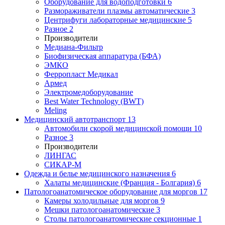
Оборудование для водоподготовки
6
Размораживатели плазмы автоматические
3
Центрифуги лабораторные медицинские
5
Разное
2
Производители
Медиана-Фильтр
Биофизическая аппаратура (БФА)
ЭМКО
Ферропласт Медикал
Армед
Электромедоборудование
Best Water Technology (BWT)
Meling
Медицинский автотранспорт
13
Автомобили скорой медицинской помощи
10
Разное
3
Производители
ЛИНГАС
СИКАР-М
Одежда и белье медицинского назначения
6
Халаты медицинские (Франция - Болгария)
6
Патологоанатомическое оборудование для моргов
17
Камеры холодильные для моргов
9
Мешки патологоанатомические
3
Столы патологоанатомические секционные
1