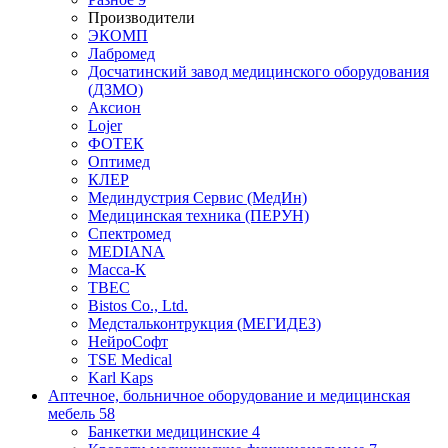
Производители
ЭКОМП
Лабромед
Досчатинский завод медицинского оборудования
(ДЗМО)
Аксион
Lojer
ФОТЕК
Оптимед
КЛЕР
Мединдустрия Сервис (МедИн)
Медицинская техника (ПЕРУН)
Спектромед
MEDIANA
Масса-К
ТВЕС
Bistos Co., Ltd.
Медстальконтрукция (МЕГИДЕЗ)
НейроСофт
TSE Medical
Karl Kaps
Аптечное, больничное оборудование и медицинская
мебель
58
Банкетки медицинские
4