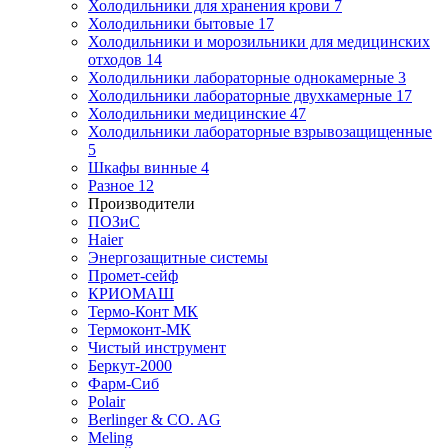
Холодильники для хранения крови
7
Холодильники бытовые
17
Холодильники и морозильники для медицинских
отходов
14
Холодильники лабораторные однокамерные
3
Холодильники лабораторные двухкамерные
17
Холодильники медицинские
47
Холодильники лабораторные взрывозащищенные
5
Шкафы винные
4
Разное
12
Производители
ПОЗиС
Haier
Энергозащитные системы
Промет-сейф
КРИОМАШ
Термо-Конт МК
Термоконт-МК
Чистый инструмент
Беркут-2000
Фарм-Сиб
Polair
Berlinger & CO. AG
Meling