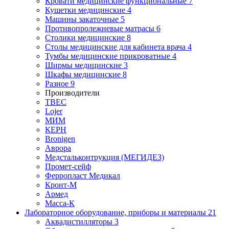
Кровати медицинские функциональные
7
Кушетки медицинские
4
Машины закаточные
5
Противопролежневые матрасы
6
Столики медицинские
8
Столы медицинские для кабинета врача
4
Тумбы медицинские прикроватные
4
Ширмы медицинские
3
Шкафы медицинские
8
Разное
9
Производители
ТВЕС
Lojer
МИМ
КЕРН
Bronigen
Аврора
Медстальконтрукция (МЕГИДЕЗ)
Промет-сейф
Ферропласт Медикал
Кронт-М
Армед
Масса-К
Лабораторное оборудование, приборы и материалы
21
Аквадистилляторы
3