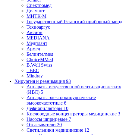
Спектромед
Диамант
МИТК-М
Государственный Рязанский приборный завод
Техноаргус
Аксион
MEDIANA
Медплант
Армед
Белинтелмед
ChoiceMMed
B.Well Swiss
ТВЕС
Mindray
Хирургия и реанимация
93
Аппараты искусственной вентиляции легких
(ИВЛ)
5
Аппараты электрохирургические
высокочастотные
6
Дефибрилляторы
10
Кислородные концентраторы медицинские
3
Насосы шприцевые
7
Отсасыватели
20
Светильники медицинские
12