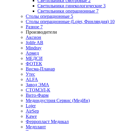
Светильники смотровые
2
Светильники гинекологические
3
Светильники операционные
7
Столы операционные
5
Столы операционные (Lojer, Финляндия)
10
Разное
7
Производители
Аксион
Jolife AB
Mindray
Армед
МЕДСИ
ФОТЕК
Висма-Планар
Утес
ALFA
Завод ЭМА
СТОМЭЛ-К
Вито-Фарм
Мединдустрия Сервис (МедИн)
Lojer
AirSep
Kawe
Ферропласт Медикал
Медплант