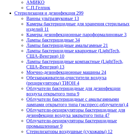
АМИКО
С.П.Гелпик
Стерилизация и дезинфекция
299
Ванны ультразвуковые
13
Камеры бактерицидные для хранения стерильных
изделий
11
Камеры дезинфекционные пароформалиновые
3
Лампы бактерицидные
34
Лампы бактерицидные амальгамные
21
Лампы бактерицидные кварцевые (LightTech,
США-Венгрия)
10
Лампы бактерицидные компактные (LightTech,
США-Венгрия)
13
Моечно-дезинфекционные машины
24
Обеззараживатели-очистители воздуха
(рециркуляторы) ТИОН
4
Облучатели бактерицидные для дезинфекции
воздуха открытого типа
9
Облучатели бактерицидные с амальгамными
лампами открытого типа (экспресс-облучатели)
4
Облучатели-рециркуляторы бактерицидные для
дезинфекции воздуха закрытого типа
47
Облучатели-рециркуляторы бактерицидные
промышленные
9
Стерилизаторы воздушные (сухожары)
12