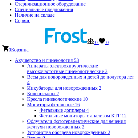
Стерилизационное оборудование
Специальные предложения
Наличие на складе
Сервис
0
0
0
Корзина
Акушерство и гинекология
53
Аппараты электрохирургические
высокочастотные гинекологические
3
Весы для новорожденных и детей до полутора лет
4
Инкубаторы для новорожденных
2
Кольпоскопы
7
Кресла гинекологические
10
Мониторы фетальные
16
Фетальные допплеры
4
Фетальные мониторы с анализом КТГ
12
Облучатели фототерапевтические для лечения
желтухи новорожденных
2
Устройства обогрева новорожденных
2
Разное
9