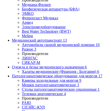
Производители
Медиана-Фильтр
Биофизическая аппаратура (БФА)
ЭМКО
Ферропласт Медикал
Армед
Электромедоборудование
Best Water Technology (BWT)
Meling
Медицинский автотранспорт
13
Автомобили скорой медицинской помощи
10
Разное
3
Производители
ЛИНГАС
СИКАР-М
Одежда и белье медицинского назначения
6
Халаты медицинские (Франция - Болгария)
6
Патологоанатомическое оборудование для моргов
17
Камеры холодильные для моргов
9
Мешки патологоанатомические
3
Столы патологоанатомические секционные
1
Тележки анатомические
4
Производители
PARI
СПЭЙС-КУЛ