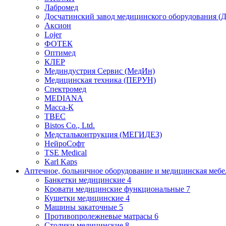
Лабромед
Досчатинский завод медицинского оборудования 
Аксион
Lojer
ФОТЕК
Оптимед
КЛЕР
Мединдустрия Сервис (МедИн)
Медицинская техника (ПЕРУН)
Спектромед
MEDIANA
Масса-К
ТВЕС
Bistos Co., Ltd.
Медстальконтрукция (МЕГИДЕЗ)
НейроСофт
TSE Medical
Karl Kaps
Аптечное, больничное оборудование и медицинская меб
Банкетки медицинские
4
Кровати медицинские функциональные
7
Кушетки медицинские
4
Машины закаточные
5
Противопролежневые матрасы
6
Столики медицинские
8