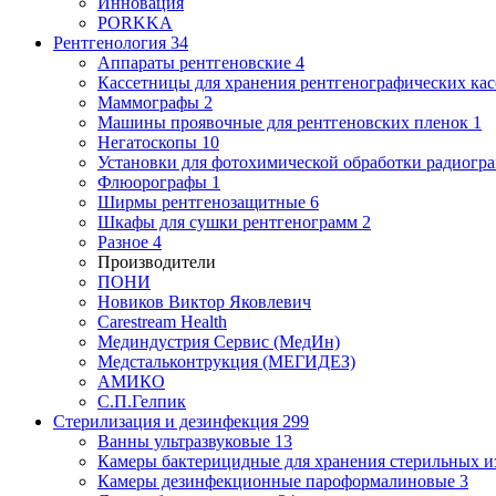
Инновация
PORKKA
Рентгенология
34
Аппараты рентгеновские
4
Кассетницы для хранения рентгенографических кас
Маммографы
2
Машины проявочные для рентгеновских пленок
1
Негатоскопы
10
Установки для фотохимической обработки радиогр
Флюорографы
1
Ширмы рентгенозащитные
6
Шкафы для сушки рентгенограмм
2
Разное
4
Производители
ПОНИ
Новиков Виктор Яковлевич
Carestream Health
Мединдустрия Сервис (МедИн)
Медстальконтрукция (МЕГИДЕЗ)
АМИКО
С.П.Гелпик
Стерилизация и дезинфекция
299
Ванны ультразвуковые
13
Камеры бактерицидные для хранения стерильных 
Камеры дезинфекционные пароформалиновые
3