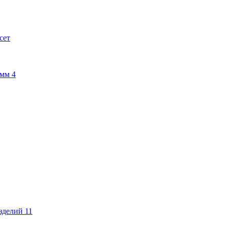
сет
амм
4
изделий
11