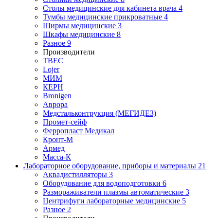
Столы медицинские для кабинета врача
4
Тумбы медицинские прикроватные
4
Ширмы медицинские
3
Шкафы медицинские
8
Разное
9
Производители
ТВЕС
Lojer
МИМ
КЕРН
Bronigen
Аврора
Медстальконтрукция (МЕГИДЕЗ)
Промет-сейф
Ферропласт Медикал
Кронт-М
Армед
Масса-К
Лабораторное оборудование, приборы и материалы
21
Аквадистилляторы
3
Оборудование для водоподготовки
6
Размораживатели плазмы автоматические
3
Центрифуги лабораторные медицинские
5
Разное
2