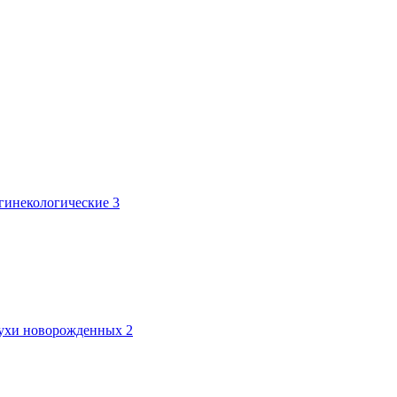
 гинекологические
3
лтухи новорожденных
2