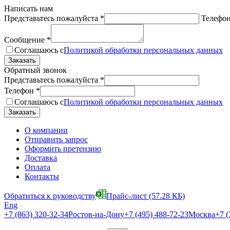
Написать нам
Представьтесь пожалуйста
*
Телефо
Сообщение
*
Соглашаюсь с
Политикой обработки персональных данных
Обратный звонок
Представьтесь пожалуйста
*
Телефон
*
Соглашаюсь с
Политикой обработки персональных данных
О компании
Отправить запрос
Оформить претензию
Доставка
Оплата
Контакты
Обратиться к руководству
Прайс-лист
(57.28 КБ)
Eng
+7 (863) 320-32-34
Ростов-на-Дону
+7 (495) 488-72-23
Москва
+7 (