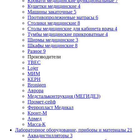
Кровати медицинские функциональные
7
Кушетки медицинские
4
Машины закаточные
5
Противопролежневые матрасы
6
Столики медицинские
8
Столы медицинские для кабинета врача
4
Тумбы медицинские прикроватные
4
Ширмы медицинские
3
Шкафы медицинские
8
Разное
9
Производители
ТВЕС
Lojer
МИМ
КЕРН
Bronigen
Аврора
Медстальконтрукция (МЕГИДЕЗ)
Промет-сейф
Ферропласт Медикал
Кронт-М
Армед
Масса-К
Лабораторное оборудование, приборы и материалы
21
Аквадистилляторы
3