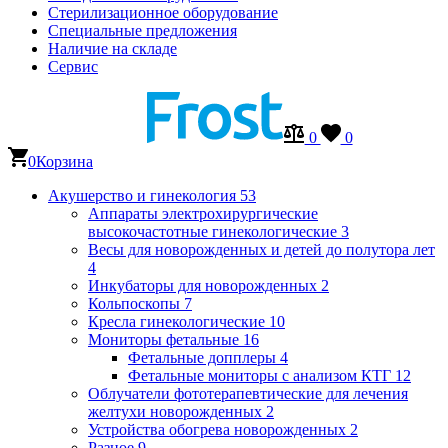
Стерилизационное оборудование
Специальные предложения
Наличие на складе
Сервис
0
0
0
Корзина
Акушерство и гинекология
53
Аппараты электрохирургические
высокочастотные гинекологические
3
Весы для новорожденных и детей до полутора лет
4
Инкубаторы для новорожденных
2
Кольпоскопы
7
Кресла гинекологические
10
Мониторы фетальные
16
Фетальные допплеры
4
Фетальные мониторы с анализом КТГ
12
Облучатели фототерапевтические для лечения
желтухи новорожденных
2
Устройства обогрева новорожденных
2
Разное
9