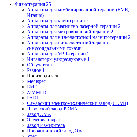
Физиотерапия
25
Аппараты для комбинированной терапии (EME,
Италия)
1
Аппараты для криотерапии
2
Аппараты для магнитно-лазерной терапии
2
Аппараты для микроволновой терапии
2
Аппараты для низкочастотной магнитотерапии
2
Аппараты для низкочастотной терапии
синусоидальными токами
1
Аппараты для УВЧ-терапии
2
Ингаляторы ультразвуковые
1
Облучатели
2
Разное
1
Производители
Medispec
EME
ZIMMER
PARI
Самарский электромеханический завод (СЭМЗ)
Львовский завод РЭМА
Завод ЭМА
Электроаппарат
Завод Измеритель
Новоаннинский завод Эма
Утес