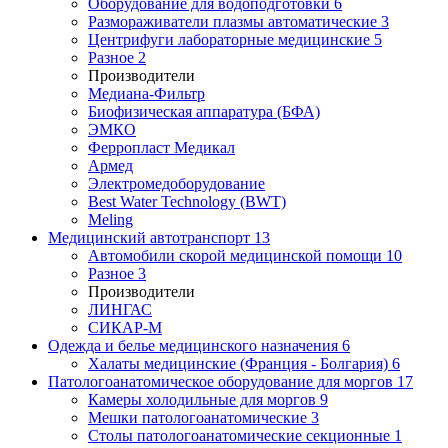
Оборудование для водоподготовки
6
Размораживатели плазмы автоматические
3
Центрифуги лабораторные медицинские
5
Разное
2
Производители
Медиана-Фильтр
Биофизическая аппаратура (БФА)
ЭМКО
Ферропласт Медикал
Армед
Электромедоборудование
Best Water Technology (BWT)
Meling
Медицинский автотранспорт
13
Автомобили скорой медицинской помощи
10
Разное
3
Производители
ЛИНГАС
СИКАР-М
Одежда и белье медицинского назначения
6
Халаты медицинские (Франция - Болгария)
6
Патологоанатомическое оборудование для моргов
17
Камеры холодильные для моргов
9
Мешки патологоанатомические
3
Столы патологоанатомические секционные
1