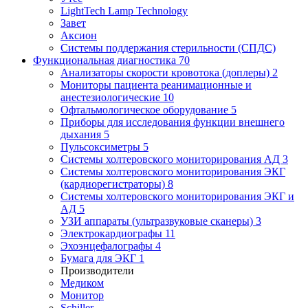
LightTech Lamp Technology
Завет
Аксион
Системы поддержания стерильности (СПДС)
Функциональная диагностика
70
Анализаторы скорости кровотока (доплеры)
2
Мониторы пациента реанимационные и
анестезиологические
10
Офтальмологическое оборудование
5
Приборы для исследования функции внешнего
дыхания
5
Пульсоксиметры
5
Системы холтеровского мониторирования АД
3
Системы холтеровского мониторирования ЭКГ
(кардиорегистраторы)
8
Системы холтеровского мониторирования ЭКГ и
АД
5
УЗИ аппараты (ультразвуковые сканеры)
3
Электрокардиографы
11
Эхоэнцефалографы
4
Бумага для ЭКГ
1
Производители
Медиком
Монитор
Schiller