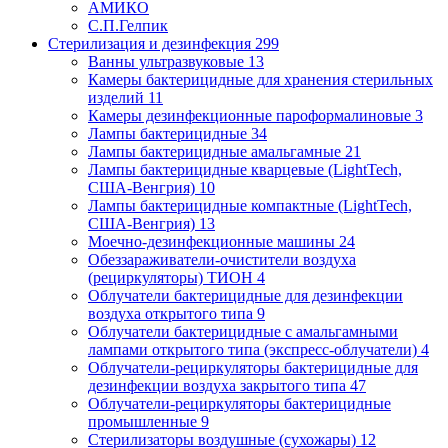
АМИКО
С.П.Гелпик
Стерилизация и дезинфекция
299
Ванны ультразвуковые
13
Камеры бактерицидные для хранения стерильных
изделий
11
Камеры дезинфекционные пароформалиновые
3
Лампы бактерицидные
34
Лампы бактерицидные амальгамные
21
Лампы бактерицидные кварцевые (LightTech,
США-Венгрия)
10
Лампы бактерицидные компактные (LightTech,
США-Венгрия)
13
Моечно-дезинфекционные машины
24
Обеззараживатели-очистители воздуха
(рециркуляторы) ТИОН
4
Облучатели бактерицидные для дезинфекции
воздуха открытого типа
9
Облучатели бактерицидные с амальгамными
лампами открытого типа (экспресс-облучатели)
4
Облучатели-рециркуляторы бактерицидные для
дезинфекции воздуха закрытого типа
47
Облучатели-рециркуляторы бактерицидные
промышленные
9
Стерилизаторы воздушные (сухожары)
12