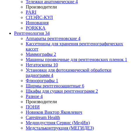
Тележки анатомические
4
Производители
PARI
СПЭЙС-КУЛ
Инновация
PORKKA
Рентгенология
34
Аппараты рентгеновские
4
Кассетницы для хранения рентгенографических
кассет
Маммографы
2
Машины проявочные для рентгеновских пленок
1
Негатоскопы
10
Установки для фотохимической обработки
радиограмм
4
Флюорографы
1
Ширмы рентгенозащитные
6
Шкафы для сушки рентгенограмм
2
Разное
4
Производители
ПОНИ
Новиков Виктор Яковлевич
Carestream Health
Мединдустрия Сервис (МедИн)
Медстальконтрукция (МЕГИДЕЗ)