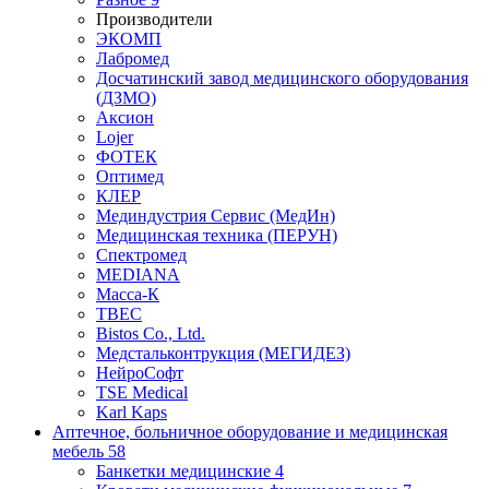
Производители
ЭКОМП
Лабромед
Досчатинский завод медицинского оборудования
(ДЗМО)
Аксион
Lojer
ФОТЕК
Оптимед
КЛЕР
Мединдустрия Сервис (МедИн)
Медицинская техника (ПЕРУН)
Спектромед
MEDIANA
Масса-К
ТВЕС
Bistos Co., Ltd.
Медстальконтрукция (МЕГИДЕЗ)
НейроСофт
TSE Medical
Karl Kaps
Аптечное, больничное оборудование и медицинская
мебель
58
Банкетки медицинские
4