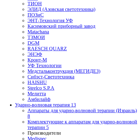
ТИОН
ЭЛИД (Азовская светотехника)
ПОЗиС
ЭНТ-Технология УФ
Касимовский приборный завод
Matachana
ТЗМОИ
DGM
RAESCH QUARZ
ЭНЭФ
Кронт-М
УФ Технологии
Медстальконтрукция (МЕГИДЕЗ)
Сибэст-Светотехника
HAISHU
Steelco S.P.A
Мелитта
Амбилайф
Ударно-волновая терапия
13
Аппараты для ударно-волновой терапии (Израиль)
8
Комплектующие к аппаратам для ударно-волновой
терапии
5
Производители
Medispec