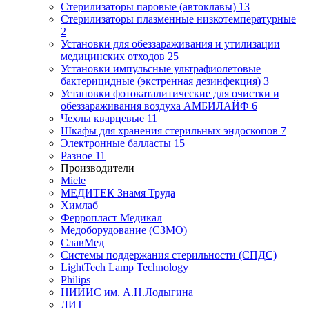
Стерилизаторы паровые (автоклавы)
13
Стерилизаторы плазменные низкотемпературные
2
Установки для обеззараживания и утилизации
медицинских отходов
25
Установки импульсные ультрафиолетовые
бактерицидные (экстренная дезинфекция)
3
Установки фотокаталитические для очистки и
обеззараживания воздуха АМБИЛАЙФ
6
Чехлы кварцевые
11
Шкафы для хранения стерильных эндоскопов
7
Электронные балласты
15
Разное
11
Производители
Miele
МЕДИТЕК Знамя Труда
Химлаб
Ферропласт Медикал
Медоборудование (СЗМО)
СлавМед
Системы поддержания стерильности (СПДС)
LightTech Lamp Technology
Philips
НИИИС им. А.Н.Лодыгина
ЛИТ