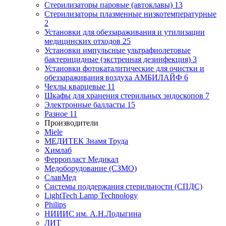
Стерилизаторы паровые (автоклавы)
13
Стерилизаторы плазменные низкотемпературные
2
Установки для обеззараживания и утилизации
медицинских отходов
25
Установки импульсные ультрафиолетовые
бактерицидные (экстренная дезинфекция)
3
Установки фотокаталитические для очистки и
обеззараживания воздуха АМБИЛАЙФ
6
Чехлы кварцевые
11
Шкафы для хранения стерильных эндоскопов
7
Электронные балласты
15
Разное
11
Производители
Miele
МЕДИТЕК Знамя Труда
Химлаб
Ферропласт Медикал
Медоборудование (СЗМО)
СлавМед
Системы поддержания стерильности (СПДС)
LightTech Lamp Technology
Philips
НИИИС им. А.Н.Лодыгина
ЛИТ