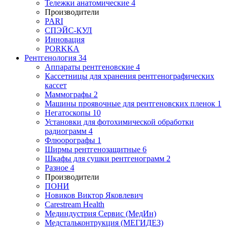
Тележки анатомические
4
Производители
PARI
СПЭЙС-КУЛ
Инновация
PORKKA
Рентгенология
34
Аппараты рентгеновские
4
Кассетницы для хранения рентгенографических
кассет
Маммографы
2
Машины проявочные для рентгеновских пленок
1
Негатоскопы
10
Установки для фотохимической обработки
радиограмм
4
Флюорографы
1
Ширмы рентгенозащитные
6
Шкафы для сушки рентгенограмм
2
Разное
4
Производители
ПОНИ
Новиков Виктор Яковлевич
Carestream Health
Мединдустрия Сервис (МедИн)
Медстальконтрукция (МЕГИДЕЗ)