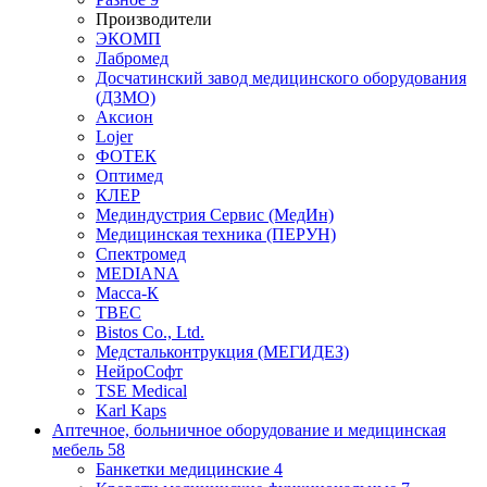
Производители
ЭКОМП
Лабромед
Досчатинский завод медицинского оборудования
(ДЗМО)
Аксион
Lojer
ФОТЕК
Оптимед
КЛЕР
Мединдустрия Сервис (МедИн)
Медицинская техника (ПЕРУН)
Спектромед
MEDIANA
Масса-К
ТВЕС
Bistos Co., Ltd.
Медстальконтрукция (МЕГИДЕЗ)
НейроСофт
TSE Medical
Karl Kaps
Аптечное, больничное оборудование и медицинская
мебель
58
Банкетки медицинские
4