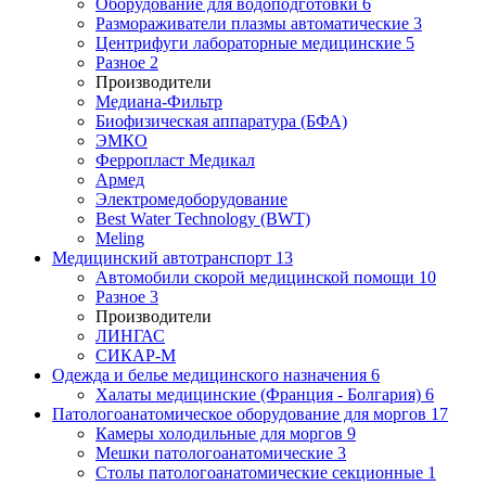
Оборудование для водоподготовки
6
Размораживатели плазмы автоматические
3
Центрифуги лабораторные медицинские
5
Разное
2
Производители
Медиана-Фильтр
Биофизическая аппаратура (БФА)
ЭМКО
Ферропласт Медикал
Армед
Электромедоборудование
Best Water Technology (BWT)
Meling
Медицинский автотранспорт
13
Автомобили скорой медицинской помощи
10
Разное
3
Производители
ЛИНГАС
СИКАР-М
Одежда и белье медицинского назначения
6
Халаты медицинские (Франция - Болгария)
6
Патологоанатомическое оборудование для моргов
17
Камеры холодильные для моргов
9
Мешки патологоанатомические
3
Столы патологоанатомические секционные
1