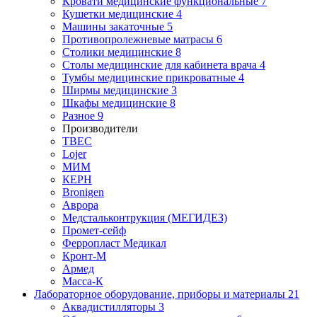
Кровати медицинские функциональные
7
Кушетки медицинские
4
Машины закаточные
5
Противопролежневые матрасы
6
Столики медицинские
8
Столы медицинские для кабинета врача
4
Тумбы медицинские прикроватные
4
Ширмы медицинские
3
Шкафы медицинские
8
Разное
9
Производители
ТВЕС
Lojer
МИМ
КЕРН
Bronigen
Аврора
Медстальконтрукция (МЕГИДЕЗ)
Промет-сейф
Ферропласт Медикал
Кронт-М
Армед
Масса-К
Лабораторное оборудование, приборы и материалы
21
Аквадистилляторы
3