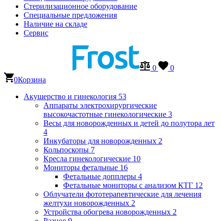
Стерилизационное оборудование
Специальные предложения
Наличие на складе
Сервис
0
0
0
Корзина
Акушерство и гинекология
53
Аппараты электрохирургические
высокочастотные гинекологические
3
Весы для новорожденных и детей до полутора лет
4
Инкубаторы для новорожденных
2
Кольпоскопы
7
Кресла гинекологические
10
Мониторы фетальные
16
Фетальные допплеры
4
Фетальные мониторы с анализом КТГ
12
Облучатели фототерапевтические для лечения
желтухи новорожденных
2
Устройства обогрева новорожденных
2
Разное
9