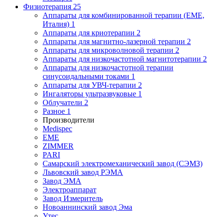
Физиотерапия
25
Аппараты для комбинированной терапии (EME,
Италия)
1
Аппараты для криотерапии
2
Аппараты для магнитно-лазерной терапии
2
Аппараты для микроволновой терапии
2
Аппараты для низкочастотной магнитотерапии
2
Аппараты для низкочастотной терапии
синусоидальными токами
1
Аппараты для УВЧ-терапии
2
Ингаляторы ультразвуковые
1
Облучатели
2
Разное
1
Производители
Medispec
EME
ZIMMER
PARI
Самарский электромеханический завод (СЭМЗ)
Львовский завод РЭМА
Завод ЭМА
Электроаппарат
Завод Измеритель
Новоаннинский завод Эма
Утес