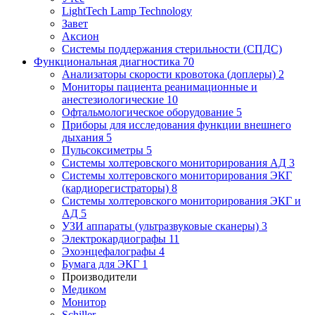
LightTech Lamp Technology
Завет
Аксион
Системы поддержания стерильности (СПДС)
Функциональная диагностика
70
Анализаторы скорости кровотока (доплеры)
2
Мониторы пациента реанимационные и
анестезиологические
10
Офтальмологическое оборудование
5
Приборы для исследования функции внешнего
дыхания
5
Пульсоксиметры
5
Системы холтеровского мониторирования АД
3
Системы холтеровского мониторирования ЭКГ
(кардиорегистраторы)
8
Системы холтеровского мониторирования ЭКГ и
АД
5
УЗИ аппараты (ультразвуковые сканеры)
3
Электрокардиографы
11
Эхоэнцефалографы
4
Бумага для ЭКГ
1
Производители
Медиком
Монитор
Schiller