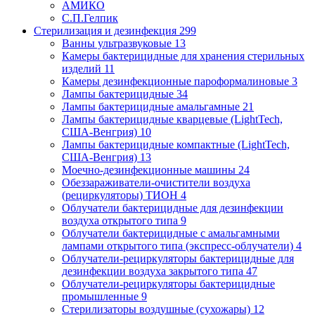
АМИКО
С.П.Гелпик
Стерилизация и дезинфекция
299
Ванны ультразвуковые
13
Камеры бактерицидные для хранения стерильных
изделий
11
Камеры дезинфекционные пароформалиновые
3
Лампы бактерицидные
34
Лампы бактерицидные амальгамные
21
Лампы бактерицидные кварцевые (LightTech,
США-Венгрия)
10
Лампы бактерицидные компактные (LightTech,
США-Венгрия)
13
Моечно-дезинфекционные машины
24
Обеззараживатели-очистители воздуха
(рециркуляторы) ТИОН
4
Облучатели бактерицидные для дезинфекции
воздуха открытого типа
9
Облучатели бактерицидные с амальгамными
лампами открытого типа (экспресс-облучатели)
4
Облучатели-рециркуляторы бактерицидные для
дезинфекции воздуха закрытого типа
47
Облучатели-рециркуляторы бактерицидные
промышленные
9
Стерилизаторы воздушные (сухожары)
12