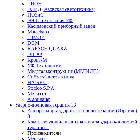
ТИОН
ЭЛИД (Азовская светотехника)
ПОЗиС
ЭНТ-Технология УФ
Касимовский приборный завод
Matachana
ТЗМОИ
DGM
RAESCH QUARZ
ЭНЭФ
Кронт-М
УФ Технологии
Медстальконтрукция (МЕГИДЕЗ)
Сибэст-Светотехника
HAISHU
Steelco S.P.A
Мелитта
Амбилайф
Ударно-волновая терапия
13
Аппараты для ударно-волновой терапии (Израиль)
8
Комплектующие к аппаратам для ударно-волновой
терапии
5
Производители
Medispec