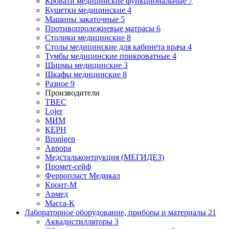
Кровати медицинские функциональные
7
Кушетки медицинские
4
Машины закаточные
5
Противопролежневые матрасы
6
Столики медицинские
8
Столы медицинские для кабинета врача
4
Тумбы медицинские прикроватные
4
Ширмы медицинские
3
Шкафы медицинские
8
Разное
9
Производители
ТВЕС
Lojer
МИМ
КЕРН
Bronigen
Аврора
Медстальконтрукция (МЕГИДЕЗ)
Промет-сейф
Ферропласт Медикал
Кронт-М
Армед
Масса-К
Лабораторное оборудование, приборы и материалы
21
Аквадистилляторы
3