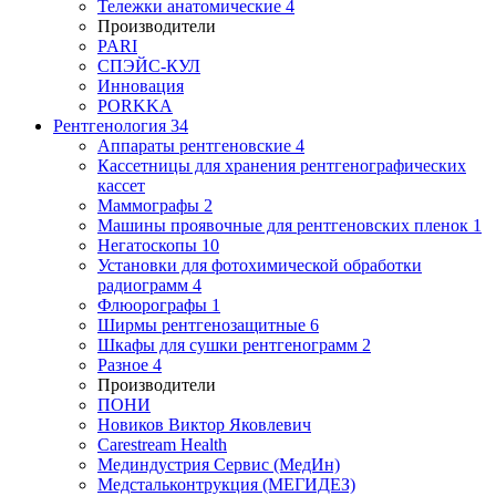
Тележки анатомические
4
Производители
PARI
СПЭЙС-КУЛ
Инновация
PORKKA
Рентгенология
34
Аппараты рентгеновские
4
Кассетницы для хранения рентгенографических
кассет
Маммографы
2
Машины проявочные для рентгеновских пленок
1
Негатоскопы
10
Установки для фотохимической обработки
радиограмм
4
Флюорографы
1
Ширмы рентгенозащитные
6
Шкафы для сушки рентгенограмм
2
Разное
4
Производители
ПОНИ
Новиков Виктор Яковлевич
Carestream Health
Мединдустрия Сервис (МедИн)
Медстальконтрукция (МЕГИДЕЗ)