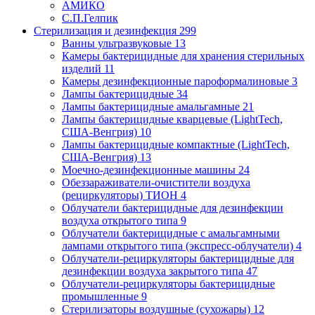
АМИКО
С.П.Гелпик
Стерилизация и дезинфекция
299
Ванны ультразвуковые
13
Камеры бактерицидные для хранения стерильных
изделий
11
Камеры дезинфекционные пароформалиновые
3
Лампы бактерицидные
34
Лампы бактерицидные амальгамные
21
Лампы бактерицидные кварцевые (LightTech,
США-Венгрия)
10
Лампы бактерицидные компактные (LightTech,
США-Венгрия)
13
Моечно-дезинфекционные машины
24
Обеззараживатели-очистители воздуха
(рециркуляторы) ТИОН
4
Облучатели бактерицидные для дезинфекции
воздуха открытого типа
9
Облучатели бактерицидные с амальгамными
лампами открытого типа (экспресс-облучатели)
4
Облучатели-рециркуляторы бактерицидные для
дезинфекции воздуха закрытого типа
47
Облучатели-рециркуляторы бактерицидные
промышленные
9
Стерилизаторы воздушные (сухожары)
12