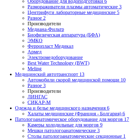
Оборудование для водоподготовки
6
Размораживатели плазмы автоматические
3
Центрифуги лабораторные медицинские
5
Разное
2
Производители
Медиана-Фильтр
Биофизическая аппаратура (БФА)
ЭМКО
Ферропласт Медикал
Армед
Электромедоборудование
Best Water Technology (BWT)
Meling
Медицинский автотранспорт
13
Автомобили скорой медицинской помощи
10
Разное
3
Производители
ЛИНГАС
СИКАР-М
Одежда и белье медицинского назначения
6
Халаты медицинские (Франция - Болгария)
6
Патологоанатомическое оборудование для моргов
17
Камеры холодильные для моргов
9
Мешки патологоанатомические
3
Столы патологоанатомические секционные
1