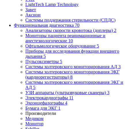
LightTech Lamp Technology
Завет
Аксион
Системы поддержания стерильности (СПДС)
Функциональная диагностика
70
Анализаторы скорости кровотока (доплеры)
2
Мониторы пациента реанимационные и
анестезиологические
10
Офтальмологическое оборудование
5
Приборы для исследования функции внешнего
дыхания
5
Пульсоксиметры
5
Системы холтеровского мониторирования АД
3
Системы холтеровского мониторирования ЭКГ
(кардиорегистраторы)
8
Системы холтеровского мониторирования ЭКГ и
АД
5
УЗИ аппараты (ультразвуковые сканеры)
3
Электрокардиографы
11
Эхоэнцефалографы
4
Бумага для ЭКГ
1
Производители
Медиком
Монитор
Schiller