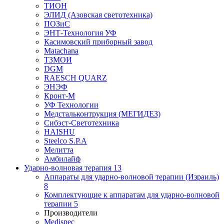
ТИОН
ЭЛИД (Азовская светотехника)
ПОЗиС
ЭНТ-Технология УФ
Касимовский приборный завод
Matachana
ТЗМОИ
DGM
RAESCH QUARZ
ЭНЭФ
Кронт-М
УФ Технологии
Медстальконтрукция (МЕГИДЕЗ)
Сибэст-Светотехника
HAISHU
Steelco S.P.A
Мелитта
Амбилайф
Ударно-волновая терапия
13
Аппараты для ударно-волновой терапии (Израиль)
8
Комплектующие к аппаратам для ударно-волновой
терапии
5
Производители
Medispec