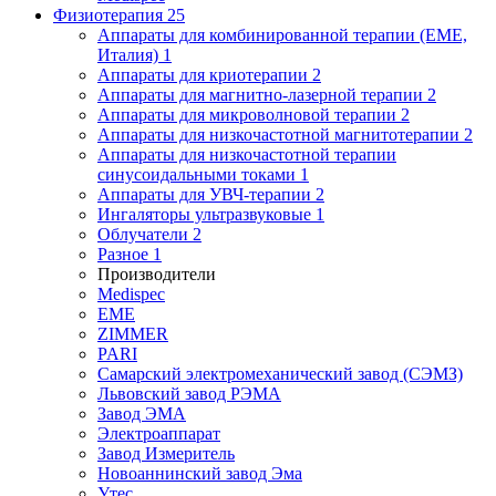
Физиотерапия
25
Аппараты для комбинированной терапии (EME,
Италия)
1
Аппараты для криотерапии
2
Аппараты для магнитно-лазерной терапии
2
Аппараты для микроволновой терапии
2
Аппараты для низкочастотной магнитотерапии
2
Аппараты для низкочастотной терапии
синусоидальными токами
1
Аппараты для УВЧ-терапии
2
Ингаляторы ультразвуковые
1
Облучатели
2
Разное
1
Производители
Medispec
EME
ZIMMER
PARI
Самарский электромеханический завод (СЭМЗ)
Львовский завод РЭМА
Завод ЭМА
Электроаппарат
Завод Измеритель
Новоаннинский завод Эма
Утес