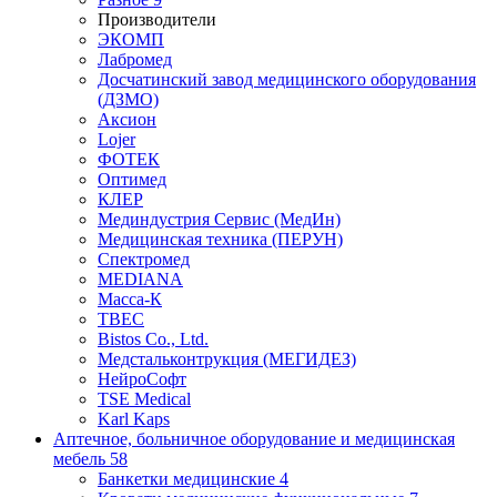
Производители
ЭКОМП
Лабромед
Досчатинский завод медицинского оборудования
(ДЗМО)
Аксион
Lojer
ФОТЕК
Оптимед
КЛЕР
Мединдустрия Сервис (МедИн)
Медицинская техника (ПЕРУН)
Спектромед
MEDIANA
Масса-К
ТВЕС
Bistos Co., Ltd.
Медстальконтрукция (МЕГИДЕЗ)
НейроСофт
TSE Medical
Karl Kaps
Аптечное, больничное оборудование и медицинская
мебель
58
Банкетки медицинские
4