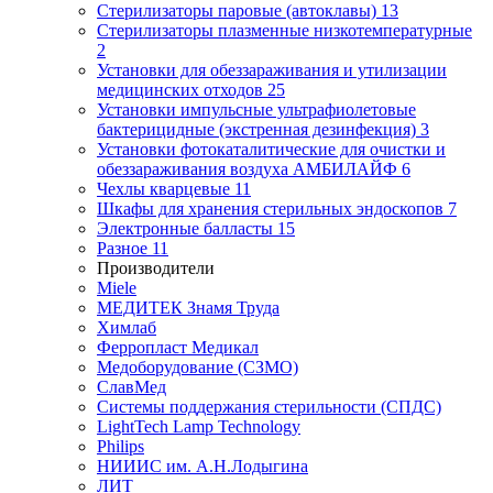
Стерилизаторы паровые (автоклавы)
13
Стерилизаторы плазменные низкотемпературные
2
Установки для обеззараживания и утилизации
медицинских отходов
25
Установки импульсные ультрафиолетовые
бактерицидные (экстренная дезинфекция)
3
Установки фотокаталитические для очистки и
обеззараживания воздуха АМБИЛАЙФ
6
Чехлы кварцевые
11
Шкафы для хранения стерильных эндоскопов
7
Электронные балласты
15
Разное
11
Производители
Miele
МЕДИТЕК Знамя Труда
Химлаб
Ферропласт Медикал
Медоборудование (СЗМО)
СлавМед
Системы поддержания стерильности (СПДС)
LightTech Lamp Technology
Philips
НИИИС им. А.Н.Лодыгина
ЛИТ