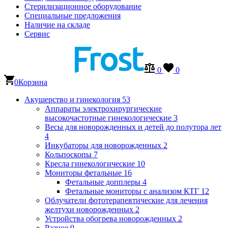
Стерилизационное оборудование
Специальные предложения
Наличие на складе
Сервис
0
0
0
Корзина
Акушерство и гинекология
53
Аппараты электрохирургические
высокочастотные гинекологические
3
Весы для новорожденных и детей до полутора лет
4
Инкубаторы для новорожденных
2
Кольпоскопы
7
Кресла гинекологические
10
Мониторы фетальные
16
Фетальные допплеры
4
Фетальные мониторы с анализом КТГ
12
Облучатели фототерапевтические для лечения
желтухи новорожденных
2
Устройства обогрева новорожденных
2
Разное
9