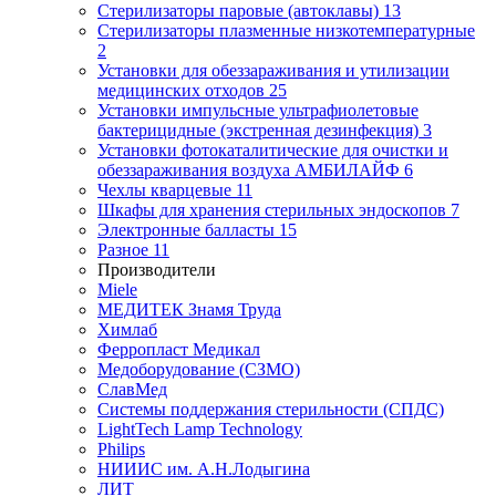
Стерилизаторы паровые (автоклавы)
13
Стерилизаторы плазменные низкотемпературные
2
Установки для обеззараживания и утилизации
медицинских отходов
25
Установки импульсные ультрафиолетовые
бактерицидные (экстренная дезинфекция)
3
Установки фотокаталитические для очистки и
обеззараживания воздуха АМБИЛАЙФ
6
Чехлы кварцевые
11
Шкафы для хранения стерильных эндоскопов
7
Электронные балласты
15
Разное
11
Производители
Miele
МЕДИТЕК Знамя Труда
Химлаб
Ферропласт Медикал
Медоборудование (СЗМО)
СлавМед
Системы поддержания стерильности (СПДС)
LightTech Lamp Technology
Philips
НИИИС им. А.Н.Лодыгина
ЛИТ