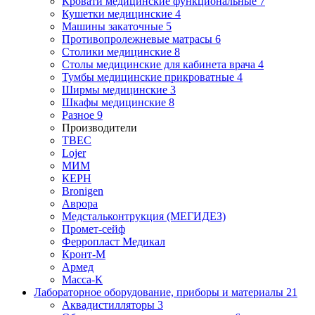
Кровати медицинские функциональные
7
Кушетки медицинские
4
Машины закаточные
5
Противопролежневые матрасы
6
Столики медицинские
8
Столы медицинские для кабинета врача
4
Тумбы медицинские прикроватные
4
Ширмы медицинские
3
Шкафы медицинские
8
Разное
9
Производители
ТВЕС
Lojer
МИМ
КЕРН
Bronigen
Аврора
Медстальконтрукция (МЕГИДЕЗ)
Промет-сейф
Ферропласт Медикал
Кронт-М
Армед
Масса-К
Лабораторное оборудование, приборы и материалы
21
Аквадистилляторы
3