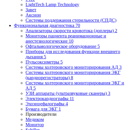
LightTech Lamp Technology
Завет
Аксион
Системы поддержания стерильности (СПДС)
Функциональная диагностика
70
Анализаторы скорости кровотока (доплеры)
2
Мониторы пациента реанимационные и
анестезиологические
10
Офтальмологическое оборудование
5
Приборы для исследования функции внешнего
дыхания
5
Пульсоксиметры
5
Системы холтеровского мониторирования АД
3
Системы холтеровского мониторирования ЭКГ
(кардиорегистраторы)
8
Системы холтеровского мониторирования ЭКГ и
АД
5
УЗИ аппараты (ультразвуковые сканеры)
3
Электрокардиографы
11
Эхоэнцефалографы
4
Бумага для ЭКГ
1
Производители
Медиком
Монитор
Schiller