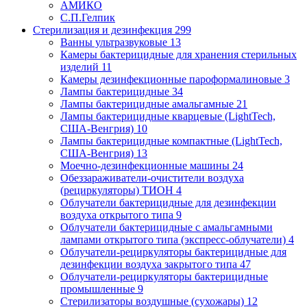
АМИКО
С.П.Гелпик
Стерилизация и дезинфекция
299
Ванны ультразвуковые
13
Камеры бактерицидные для хранения стерильных
изделий
11
Камеры дезинфекционные пароформалиновые
3
Лампы бактерицидные
34
Лампы бактерицидные амальгамные
21
Лампы бактерицидные кварцевые (LightTech,
США-Венгрия)
10
Лампы бактерицидные компактные (LightTech,
США-Венгрия)
13
Моечно-дезинфекционные машины
24
Обеззараживатели-очистители воздуха
(рециркуляторы) ТИОН
4
Облучатели бактерицидные для дезинфекции
воздуха открытого типа
9
Облучатели бактерицидные с амальгамными
лампами открытого типа (экспресс-облучатели)
4
Облучатели-рециркуляторы бактерицидные для
дезинфекции воздуха закрытого типа
47
Облучатели-рециркуляторы бактерицидные
промышленные
9
Стерилизаторы воздушные (сухожары)
12