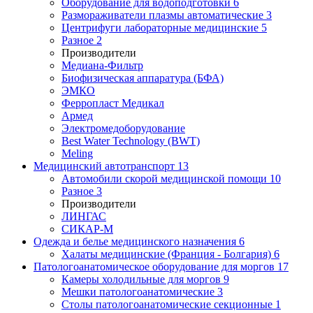
Оборудование для водоподготовки
6
Размораживатели плазмы автоматические
3
Центрифуги лабораторные медицинские
5
Разное
2
Производители
Медиана-Фильтр
Биофизическая аппаратура (БФА)
ЭМКО
Ферропласт Медикал
Армед
Электромедоборудование
Best Water Technology (BWT)
Meling
Медицинский автотранспорт
13
Автомобили скорой медицинской помощи
10
Разное
3
Производители
ЛИНГАС
СИКАР-М
Одежда и белье медицинского назначения
6
Халаты медицинские (Франция - Болгария)
6
Патологоанатомическое оборудование для моргов
17
Камеры холодильные для моргов
9
Мешки патологоанатомические
3
Столы патологоанатомические секционные
1