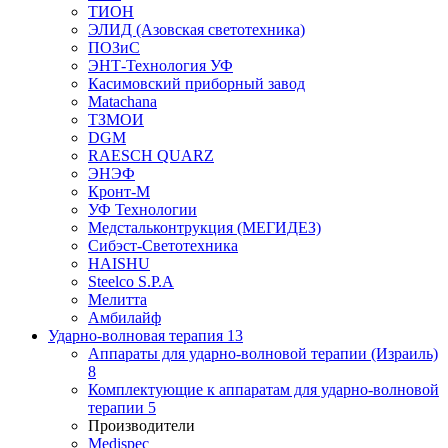
ТИОН
ЭЛИД (Азовская светотехника)
ПОЗиС
ЭНТ-Технология УФ
Касимовский приборный завод
Matachana
ТЗМОИ
DGM
RAESCH QUARZ
ЭНЭФ
Кронт-М
УФ Технологии
Медстальконтрукция (МЕГИДЕЗ)
Сибэст-Светотехника
HAISHU
Steelco S.P.A
Мелитта
Амбилайф
Ударно-волновая терапия
13
Аппараты для ударно-волновой терапии (Израиль)
8
Комплектующие к аппаратам для ударно-волновой
терапии
5
Производители
Medispec