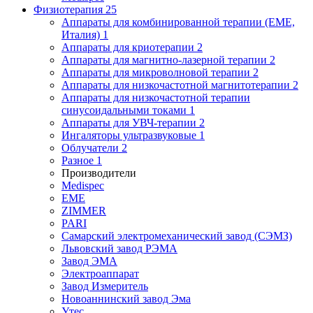
Физиотерапия
25
Аппараты для комбинированной терапии (EME,
Италия)
1
Аппараты для криотерапии
2
Аппараты для магнитно-лазерной терапии
2
Аппараты для микроволновой терапии
2
Аппараты для низкочастотной магнитотерапии
2
Аппараты для низкочастотной терапии
синусоидальными токами
1
Аппараты для УВЧ-терапии
2
Ингаляторы ультразвуковые
1
Облучатели
2
Разное
1
Производители
Medispec
EME
ZIMMER
PARI
Самарский электромеханический завод (СЭМЗ)
Львовский завод РЭМА
Завод ЭМА
Электроаппарат
Завод Измеритель
Новоаннинский завод Эма
Утес