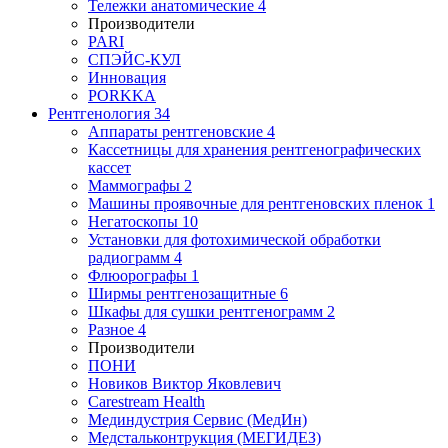
Тележки анатомические
4
Производители
PARI
СПЭЙС-КУЛ
Инновация
PORKKA
Рентгенология
34
Аппараты рентгеновские
4
Кассетницы для хранения рентгенографических
кассет
Маммографы
2
Машины проявочные для рентгеновских пленок
1
Негатоскопы
10
Установки для фотохимической обработки
радиограмм
4
Флюорографы
1
Ширмы рентгенозащитные
6
Шкафы для сушки рентгенограмм
2
Разное
4
Производители
ПОНИ
Новиков Виктор Яковлевич
Carestream Health
Мединдустрия Сервис (МедИн)
Медстальконтрукция (МЕГИДЕЗ)