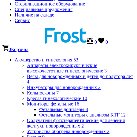
Стерилизационное оборудование
Специальные предложения
Наличие на складе
Сервис
0
0
0
Корзина
Акушерство и гинекология
53
Аппараты электрохирургические
высокочастотные гинекологические
3
Весы для новорожденных и детей до полутора лет
4
Инкубаторы для новорожденных
2
Кольпоскопы
7
Кресла гинекологические
10
Мониторы фетальные
16
Фетальные допплеры
4
Фетальные мониторы с анализом КТГ
12
Облучатели фототерапевтические для лечения
желтухи новорожденных
2
Устройства обогрева новорожденных
2
Разное
9