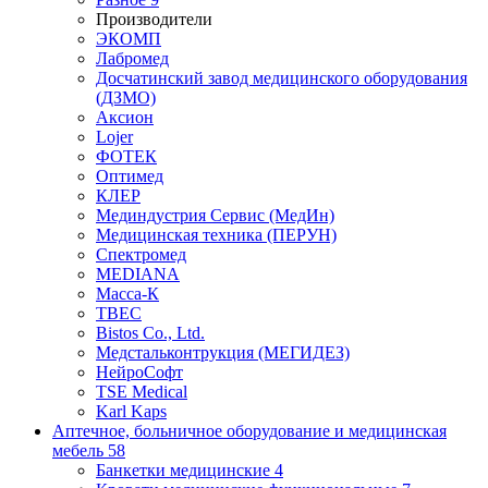
Производители
ЭКОМП
Лабромед
Досчатинский завод медицинского оборудования
(ДЗМО)
Аксион
Lojer
ФОТЕК
Оптимед
КЛЕР
Мединдустрия Сервис (МедИн)
Медицинская техника (ПЕРУН)
Спектромед
MEDIANA
Масса-К
ТВЕС
Bistos Co., Ltd.
Медстальконтрукция (МЕГИДЕЗ)
НейроСофт
TSE Medical
Karl Kaps
Аптечное, больничное оборудование и медицинская
мебель
58
Банкетки медицинские
4