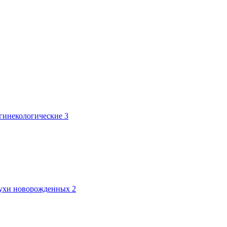
 гинекологические
3
лтухи новорожденных
2