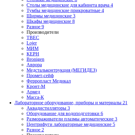
Столы медицинские для кабинета врача
4
Тумбы медицинские прикроватные
4
Ширмы медицинские
3
Шкафы медицинские
8
Разное
9
Производители
ТВЕС
Lojer
МИМ
КЕРН
Bronigen
Аврора
Медстальконтрукция (МЕГИДЕЗ)
Промет-сейф
Ферропласт Медикал
Кронт-М
Армед
Масса-К
Лабораторное оборудование, приборы и материалы
21
Аквадистилляторы
3
Оборудование для водоподготовки
6
Размораживатели плазмы автоматические
3
Центрифуги лабораторные медицинские
5
Разное
2