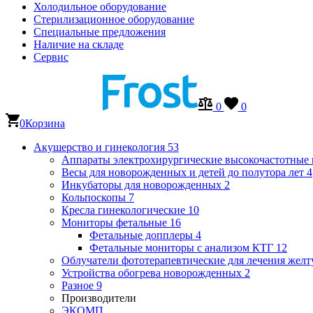
Холодильное оборудование
Стерилизационное оборудование
Специальные предложения
Наличие на складе
Сервис
0
0
0
Корзина
Акушерство и гинекология
53
Аппараты электрохирургические высокочастотные
Весы для новорожденных и детей до полутора лет
4
Инкубаторы для новорожденных
2
Кольпоскопы
7
Кресла гинекологические
10
Мониторы фетальные
16
Фетальные допплеры
4
Фетальные мониторы с анализом КТГ
12
Облучатели фототерапевтические для лечения же
Устройства обогрева новорожденных
2
Разное
9
Производители
ЭКОМП