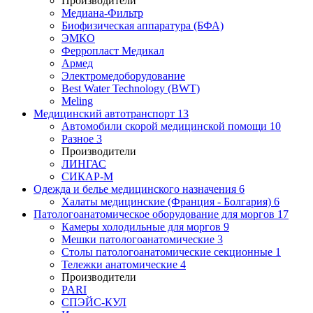
Производители
Медиана-Фильтр
Биофизическая аппаратура (БФА)
ЭМКО
Ферропласт Медикал
Армед
Электромедоборудование
Best Water Technology (BWT)
Meling
Медицинский автотранспорт
13
Автомобили скорой медицинской помощи
10
Разное
3
Производители
ЛИНГАС
СИКАР-М
Одежда и белье медицинского назначения
6
Халаты медицинские (Франция - Болгария)
6
Патологоанатомическое оборудование для моргов
17
Камеры холодильные для моргов
9
Мешки патологоанатомические
3
Столы патологоанатомические секционные
1
Тележки анатомические
4
Производители
PARI
СПЭЙС-КУЛ