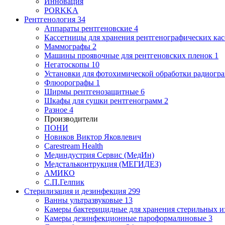
Инновация
PORKKA
Рентгенология
34
Аппараты рентгеновские
4
Кассетницы для хранения рентгенографических кас
Маммографы
2
Машины проявочные для рентгеновских пленок
1
Негатоскопы
10
Установки для фотохимической обработки радиогр
Флюорографы
1
Ширмы рентгенозащитные
6
Шкафы для сушки рентгенограмм
2
Разное
4
Производители
ПОНИ
Новиков Виктор Яковлевич
Carestream Health
Мединдустрия Сервис (МедИн)
Медстальконтрукция (МЕГИДЕЗ)
АМИКО
С.П.Гелпик
Стерилизация и дезинфекция
299
Ванны ультразвуковые
13
Камеры бактерицидные для хранения стерильных 
Камеры дезинфекционные пароформалиновые
3