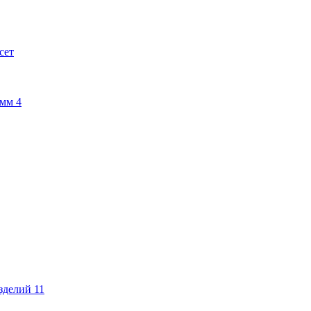
сет
амм
4
изделий
11