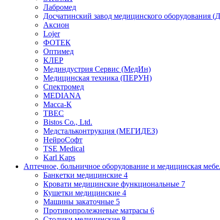
Лабромед
Досчатинский завод медицинского оборудования 
Аксион
Lojer
ФОТЕК
Оптимед
КЛЕР
Мединдустрия Сервис (МедИн)
Медицинская техника (ПЕРУН)
Спектромед
MEDIANA
Масса-К
ТВЕС
Bistos Co., Ltd.
Медстальконтрукция (МЕГИДЕЗ)
НейроСофт
TSE Medical
Karl Kaps
Аптечное, больничное оборудование и медицинская меб
Банкетки медицинские
4
Кровати медицинские функциональные
7
Кушетки медицинские
4
Машины закаточные
5
Противопролежневые матрасы
6
Столики медицинские
8