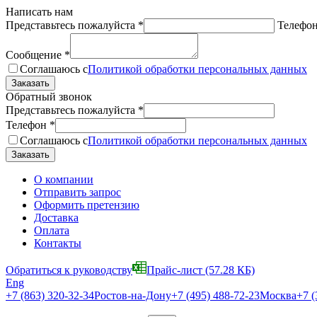
Написать нам
Представьтесь пожалуйста
*
Телефо
Сообщение
*
Соглашаюсь с
Политикой обработки персональных данных
Обратный звонок
Представьтесь пожалуйста
*
Телефон
*
Соглашаюсь с
Политикой обработки персональных данных
О компании
Отправить запрос
Оформить претензию
Доставка
Оплата
Контакты
Обратиться к руководству
Прайс-лист
(57.28 КБ)
Eng
+7 (863) 320-32-34
Ростов-на-Дону
+7 (495) 488-72-23
Москва
+7 (