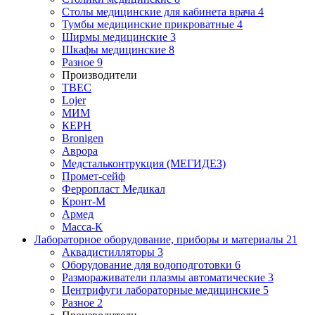
Столы медицинские для кабинета врача
4
Тумбы медицинские прикроватные
4
Ширмы медицинские
3
Шкафы медицинские
8
Разное
9
Производители
ТВЕС
Lojer
МИМ
КЕРН
Bronigen
Аврора
Медстальконтрукция (МЕГИДЕЗ)
Промет-сейф
Ферропласт Медикал
Кронт-М
Армед
Масса-К
Лабораторное оборудование, приборы и материалы
21
Аквадистилляторы
3
Оборудование для водоподготовки
6
Размораживатели плазмы автоматические
3
Центрифуги лабораторные медицинские
5
Разное
2