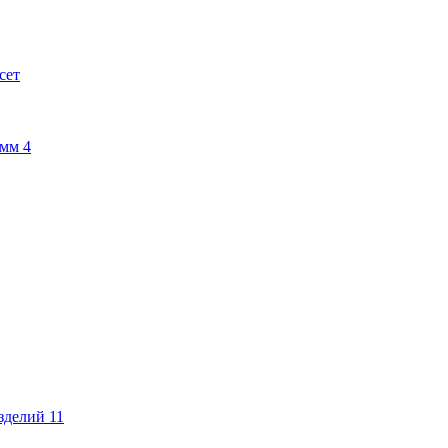
сет
амм
4
изделий
11