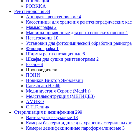
Инновация
PORKKA
Рентгенология
34
Аппараты рентгеновские
4
Кассетницы для хранения рентгенографических кас
Маммографы
2
Машины проявочные для рентгеновских пленок
1
Негатоскопы
10
Установки для фотохимической обработки радиогр
Флюорографы
1
Ширмы рентгенозащитные
6
Шкафы для сушки рентгенограмм
2
Разное
4
Производители
ПОНИ
Новиков Виктор Яковлевич
Carestream Health
Мединдустрия Сервис (МедИн)
Медстальконтрукция (МЕГИДЕЗ)
АМИКО
С.П.Гелпик
Стерилизация и дезинфекция
299
Ванны ультразвуковые
13
Камеры бактерицидные для хранения стерильных 
Камеры дезинфекционные пароформалиновые
3