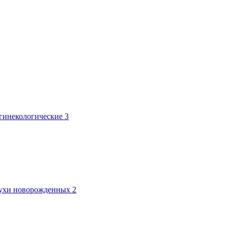
 гинекологические
3
лтухи новорожденных
2