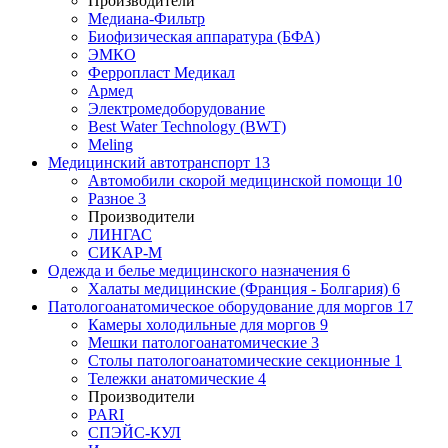
Производители
Медиана-Фильтр
Биофизическая аппаратура (БФА)
ЭМКО
Ферропласт Медикал
Армед
Электромедоборудование
Best Water Technology (BWT)
Meling
Медицинский автотранспорт
13
Автомобили скорой медицинской помощи
10
Разное
3
Производители
ЛИНГАС
СИКАР-М
Одежда и белье медицинского назначения
6
Халаты медицинские (Франция - Болгария)
6
Патологоанатомическое оборудование для моргов
17
Камеры холодильные для моргов
9
Мешки патологоанатомические
3
Столы патологоанатомические секционные
1
Тележки анатомические
4
Производители
PARI
СПЭЙС-КУЛ