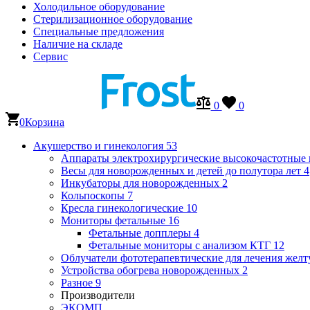
Холодильное оборудование
Стерилизационное оборудование
Специальные предложения
Наличие на складе
Сервис
0
0
0
Корзина
Акушерство и гинекология
53
Аппараты электрохирургические высокочастотные
Весы для новорожденных и детей до полутора лет
4
Инкубаторы для новорожденных
2
Кольпоскопы
7
Кресла гинекологические
10
Мониторы фетальные
16
Фетальные допплеры
4
Фетальные мониторы с анализом КТГ
12
Облучатели фототерапевтические для лечения же
Устройства обогрева новорожденных
2
Разное
9
Производители
ЭКОМП