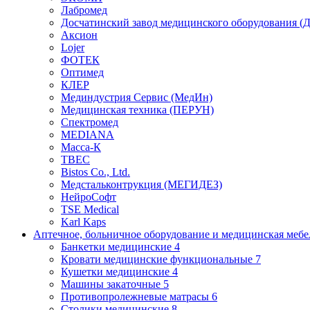
Лабромед
Досчатинский завод медицинского оборудования 
Аксион
Lojer
ФОТЕК
Оптимед
КЛЕР
Мединдустрия Сервис (МедИн)
Медицинская техника (ПЕРУН)
Спектромед
MEDIANA
Масса-К
ТВЕС
Bistos Co., Ltd.
Медстальконтрукция (МЕГИДЕЗ)
НейроСофт
TSE Medical
Karl Kaps
Аптечное, больничное оборудование и медицинская меб
Банкетки медицинские
4
Кровати медицинские функциональные
7
Кушетки медицинские
4
Машины закаточные
5
Противопролежневые матрасы
6
Столики медицинские
8