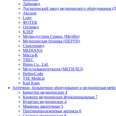
Лабромед
Досчатинский завод медицинского оборудования 
Аксион
Lojer
ФОТЕК
Оптимед
КЛЕР
Мединдустрия Сервис (МедИн)
Медицинская техника (ПЕРУН)
Спектромед
MEDIANA
Масса-К
ТВЕС
Bistos Co., Ltd.
Медстальконтрукция (МЕГИДЕЗ)
НейроСофт
TSE Medical
Karl Kaps
Аптечное, больничное оборудование и медицинская меб
Банкетки медицинские
4
Кровати медицинские функциональные
7
Кушетки медицинские
4
Машины закаточные
5
Противопролежневые матрасы
6
Столики медицинские
8