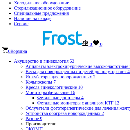
Холодильное оборудование
Стерилизационное оборудование
Специальные предложения
Наличие на складе
Сервис
0
0
0
Корзина
Акушерство и гинекология
53
Аппараты электрохирургические высокочастотные
Весы для новорожденных и детей до полутора лет
4
Инкубаторы для новорожденных
2
Кольпоскопы
7
Кресла гинекологические
10
Мониторы фетальные
16
Фетальные допплеры
4
Фетальные мониторы с анализом КТГ
12
Облучатели фототерапевтические для лечения же
Устройства обогрева новорожденных
2
Разное
9
Производители
ЭКОМП