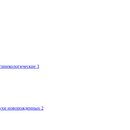
 гинекологические
3
лтухи новорожденных
2