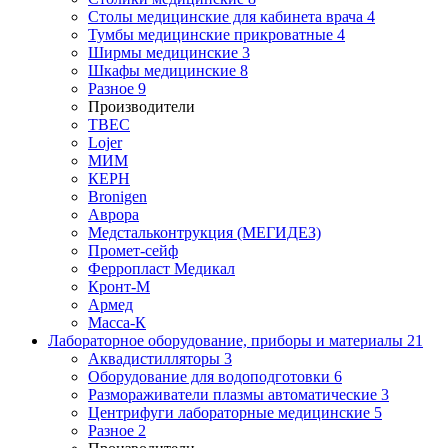
Столы медицинские для кабинета врача
4
Тумбы медицинские прикроватные
4
Ширмы медицинские
3
Шкафы медицинские
8
Разное
9
Производители
ТВЕС
Lojer
МИМ
КЕРН
Bronigen
Аврора
Медстальконтрукция (МЕГИДЕЗ)
Промет-сейф
Ферропласт Медикал
Кронт-М
Армед
Масса-К
Лабораторное оборудование, приборы и материалы
21
Аквадистилляторы
3
Оборудование для водоподготовки
6
Размораживатели плазмы автоматические
3
Центрифуги лабораторные медицинские
5
Разное
2