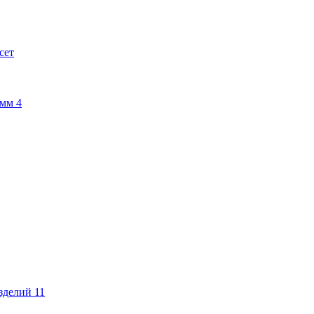
сет
амм
4
изделий
11