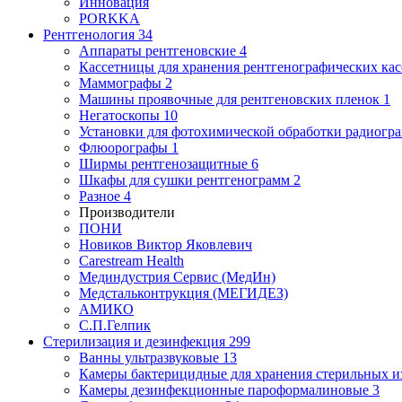
Инновация
PORKKA
Рентгенология
34
Аппараты рентгеновские
4
Кассетницы для хранения рентгенографических кас
Маммографы
2
Машины проявочные для рентгеновских пленок
1
Негатоскопы
10
Установки для фотохимической обработки радиогр
Флюорографы
1
Ширмы рентгенозащитные
6
Шкафы для сушки рентгенограмм
2
Разное
4
Производители
ПОНИ
Новиков Виктор Яковлевич
Carestream Health
Мединдустрия Сервис (МедИн)
Медстальконтрукция (МЕГИДЕЗ)
АМИКО
С.П.Гелпик
Стерилизация и дезинфекция
299
Ванны ультразвуковые
13
Камеры бактерицидные для хранения стерильных 
Камеры дезинфекционные пароформалиновые
3