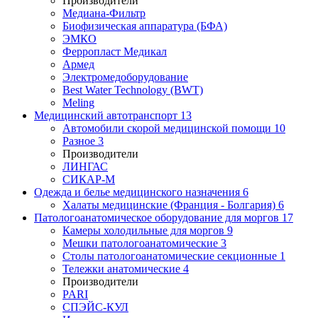
Производители
Медиана-Фильтр
Биофизическая аппаратура (БФА)
ЭМКО
Ферропласт Медикал
Армед
Электромедоборудование
Best Water Technology (BWT)
Meling
Медицинский автотранспорт
13
Автомобили скорой медицинской помощи
10
Разное
3
Производители
ЛИНГАС
СИКАР-М
Одежда и белье медицинского назначения
6
Халаты медицинские (Франция - Болгария)
6
Патологоанатомическое оборудование для моргов
17
Камеры холодильные для моргов
9
Мешки патологоанатомические
3
Столы патологоанатомические секционные
1
Тележки анатомические
4
Производители
PARI
СПЭЙС-КУЛ