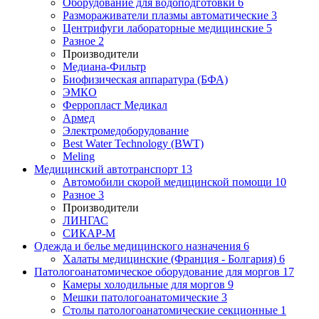
Оборудование для водоподготовки
6
Размораживатели плазмы автоматические
3
Центрифуги лабораторные медицинские
5
Разное
2
Производители
Медиана-Фильтр
Биофизическая аппаратура (БФА)
ЭМКО
Ферропласт Медикал
Армед
Электромедоборудование
Best Water Technology (BWT)
Meling
Медицинский автотранспорт
13
Автомобили скорой медицинской помощи
10
Разное
3
Производители
ЛИНГАС
СИКАР-М
Одежда и белье медицинского назначения
6
Халаты медицинские (Франция - Болгария)
6
Патологоанатомическое оборудование для моргов
17
Камеры холодильные для моргов
9
Мешки патологоанатомические
3
Столы патологоанатомические секционные
1