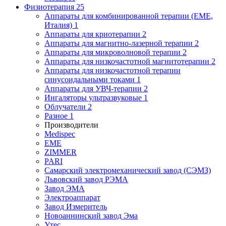
Физиотерапия
25
Аппараты для комбинированной терапии (EME,
Италия)
1
Аппараты для криотерапии
2
Аппараты для магнитно-лазерной терапии
2
Аппараты для микроволновой терапии
2
Аппараты для низкочастотной магнитотерапии
2
Аппараты для низкочастотной терапии
синусоидальными токами
1
Аппараты для УВЧ-терапии
2
Ингаляторы ультразвуковые
1
Облучатели
2
Разное
1
Производители
Medispec
EME
ZIMMER
PARI
Самарский электромеханический завод (СЭМЗ)
Львовский завод РЭМА
Завод ЭМА
Электроаппарат
Завод Измеритель
Новоаннинский завод Эма
Утес