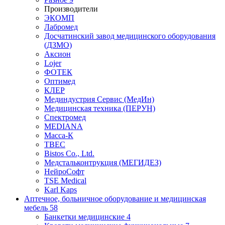
Производители
ЭКОМП
Лабромед
Досчатинский завод медицинского оборудования
(ДЗМО)
Аксион
Lojer
ФОТЕК
Оптимед
КЛЕР
Мединдустрия Сервис (МедИн)
Медицинская техника (ПЕРУН)
Спектромед
MEDIANA
Масса-К
ТВЕС
Bistos Co., Ltd.
Медстальконтрукция (МЕГИДЕЗ)
НейроСофт
TSE Medical
Karl Kaps
Аптечное, больничное оборудование и медицинская
мебель
58
Банкетки медицинские
4