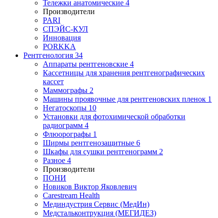
Тележки анатомические
4
Производители
PARI
СПЭЙС-КУЛ
Инновация
PORKKA
Рентгенология
34
Аппараты рентгеновские
4
Кассетницы для хранения рентгенографических
кассет
Маммографы
2
Машины проявочные для рентгеновских пленок
1
Негатоскопы
10
Установки для фотохимической обработки
радиограмм
4
Флюорографы
1
Ширмы рентгенозащитные
6
Шкафы для сушки рентгенограмм
2
Разное
4
Производители
ПОНИ
Новиков Виктор Яковлевич
Carestream Health
Мединдустрия Сервис (МедИн)
Медстальконтрукция (МЕГИДЕЗ)