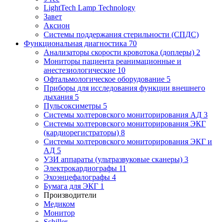
LightTech Lamp Technology
Завет
Аксион
Системы поддержания стерильности (СПДС)
Функциональная диагностика
70
Анализаторы скорости кровотока (доплеры)
2
Мониторы пациента реанимационные и
анестезиологические
10
Офтальмологическое оборудование
5
Приборы для исследования функции внешнего
дыхания
5
Пульсоксиметры
5
Системы холтеровского мониторирования АД
3
Системы холтеровского мониторирования ЭКГ
(кардиорегистраторы)
8
Системы холтеровского мониторирования ЭКГ и
АД
5
УЗИ аппараты (ультразвуковые сканеры)
3
Электрокардиографы
11
Эхоэнцефалографы
4
Бумага для ЭКГ
1
Производители
Медиком
Монитор
Schiller