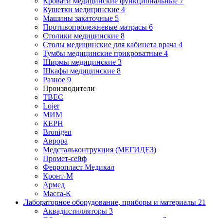
Кровати медицинские функциональные
7
Кушетки медицинские
4
Машины закаточные
5
Противопролежневые матрасы
6
Столики медицинские
8
Столы медицинские для кабинета врача
4
Тумбы медицинские прикроватные
4
Ширмы медицинские
3
Шкафы медицинские
8
Разное
9
Производители
ТВЕС
Lojer
МИМ
КЕРН
Bronigen
Аврора
Медстальконтрукция (МЕГИДЕЗ)
Промет-сейф
Ферропласт Медикал
Кронт-М
Армед
Масса-К
Лабораторное оборудование, приборы и материалы
21
Аквадистилляторы
3