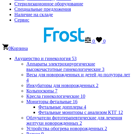
Стерилизационное оборудование
Специальные предложения
Наличие на складе
Сервис
0
0
0
Корзина
Акушерство и гинекология
53
Аппараты электрохирургические
высокочастотные гинекологические
3
Весы для новорожденных и детей до полутора лет
4
Инкубаторы для новорожденных
2
Кольпоскопы
7
Кресла гинекологические
10
Мониторы фетальные
16
Фетальные допплеры
4
Фетальные мониторы с анализом КТГ
12
Облучатели фототерапевтические для лечения
желтухи новорожденных
2
Устройства обогрева новорожденных
2
Разное
9