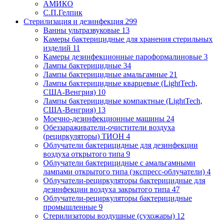
АМИКО
С.П.Гелпик
Стерилизация и дезинфекция
299
Ванны ультразвуковые
13
Камеры бактерицидные для хранения стерильных
изделий
11
Камеры дезинфекционные пароформалиновые
3
Лампы бактерицидные
34
Лампы бактерицидные амальгамные
21
Лампы бактерицидные кварцевые (LightTech,
США-Венгрия)
10
Лампы бактерицидные компактные (LightTech,
США-Венгрия)
13
Моечно-дезинфекционные машины
24
Обеззараживатели-очистители воздуха
(рециркуляторы) ТИОН
4
Облучатели бактерицидные для дезинфекции
воздуха открытого типа
9
Облучатели бактерицидные с амальгамными
лампами открытого типа (экспресс-облучатели)
4
Облучатели-рециркуляторы бактерицидные для
дезинфекции воздуха закрытого типа
47
Облучатели-рециркуляторы бактерицидные
промышленные
9
Стерилизаторы воздушные (сухожары)
12