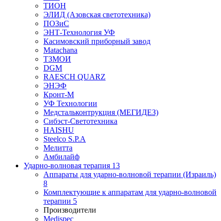
ТИОН
ЭЛИД (Азовская светотехника)
ПОЗиС
ЭНТ-Технология УФ
Касимовский приборный завод
Matachana
ТЗМОИ
DGM
RAESCH QUARZ
ЭНЭФ
Кронт-М
УФ Технологии
Медстальконтрукция (МЕГИДЕЗ)
Сибэст-Светотехника
HAISHU
Steelco S.P.A
Мелитта
Амбилайф
Ударно-волновая терапия
13
Аппараты для ударно-волновой терапии (Израиль)
8
Комплектующие к аппаратам для ударно-волновой
терапии
5
Производители
Medispec