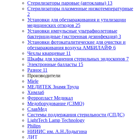
Стерилизаторы паровые (автоклавы)
13
Стерилизаторы плазменные низкотемпературные
2
Установки для обеззараживания и утилизации
медицинских отходов
25
Установки импульсные ультрафиолетовые
бактерицидные (экстренная дезинфекция)
3
Установки фотокаталитические для очистки и
обеззараживания воздуха АМБИЛАЙФ
6
Чехлы кварцевые
11
Шкафы для хранения стерильных эндоскопов
7
Электронные балласты
15
Разное
11
Производители
Miele
МЕДИТЕК Знамя Труда
Химлаб
Ферропласт Медикал
Медоборудование (СЗМО)
СлавМед
Системы поддержания стерильности (СПДС)
LightTech Lamp Technology
Philips
НИИИС им. А.Н.Лодыгина
ЛИТ