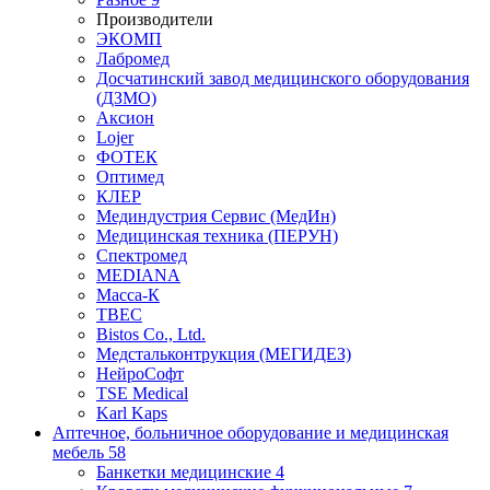
Производители
ЭКОМП
Лабромед
Досчатинский завод медицинского оборудования
(ДЗМО)
Аксион
Lojer
ФОТЕК
Оптимед
КЛЕР
Мединдустрия Сервис (МедИн)
Медицинская техника (ПЕРУН)
Спектромед
MEDIANA
Масса-К
ТВЕС
Bistos Co., Ltd.
Медстальконтрукция (МЕГИДЕЗ)
НейроСофт
TSE Medical
Karl Kaps
Аптечное, больничное оборудование и медицинская
мебель
58
Банкетки медицинские
4