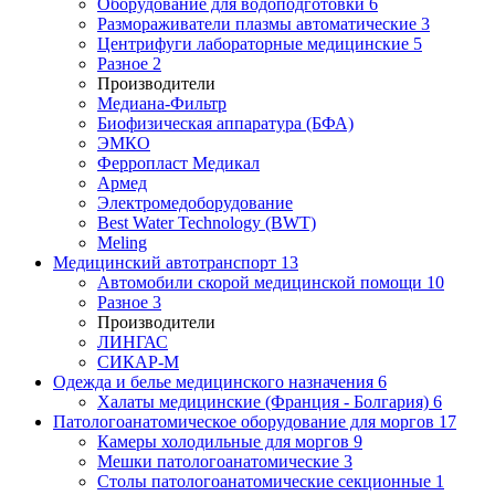
Оборудование для водоподготовки
6
Размораживатели плазмы автоматические
3
Центрифуги лабораторные медицинские
5
Разное
2
Производители
Медиана-Фильтр
Биофизическая аппаратура (БФА)
ЭМКО
Ферропласт Медикал
Армед
Электромедоборудование
Best Water Technology (BWT)
Meling
Медицинский автотранспорт
13
Автомобили скорой медицинской помощи
10
Разное
3
Производители
ЛИНГАС
СИКАР-М
Одежда и белье медицинского назначения
6
Халаты медицинские (Франция - Болгария)
6
Патологоанатомическое оборудование для моргов
17
Камеры холодильные для моргов
9
Мешки патологоанатомические
3
Столы патологоанатомические секционные
1