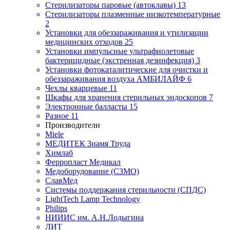
Стерилизаторы паровые (автоклавы)
13
Стерилизаторы плазменные низкотемпературные
2
Установки для обеззараживания и утилизации
медицинских отходов
25
Установки импульсные ультрафиолетовые
бактерицидные (экстренная дезинфекция)
3
Установки фотокаталитические для очистки и
обеззараживания воздуха АМБИЛАЙФ
6
Чехлы кварцевые
11
Шкафы для хранения стерильных эндоскопов
7
Электронные балласты
15
Разное
11
Производители
Miele
МЕДИТЕК Знамя Труда
Химлаб
Ферропласт Медикал
Медоборудование (СЗМО)
СлавМед
Системы поддержания стерильности (СПДС)
LightTech Lamp Technology
Philips
НИИИС им. А.Н.Лодыгина
ЛИТ