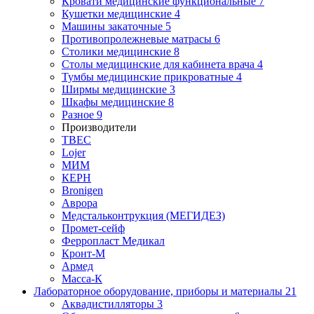
Кровати медицинские функциональные
7
Кушетки медицинские
4
Машины закаточные
5
Противопролежневые матрасы
6
Столики медицинские
8
Столы медицинские для кабинета врача
4
Тумбы медицинские прикроватные
4
Ширмы медицинские
3
Шкафы медицинские
8
Разное
9
Производители
ТВЕС
Lojer
МИМ
КЕРН
Bronigen
Аврора
Медстальконтрукция (МЕГИДЕЗ)
Промет-сейф
Ферропласт Медикал
Кронт-М
Армед
Масса-К
Лабораторное оборудование, приборы и материалы
21
Аквадистилляторы
3