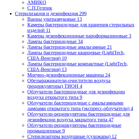
АМИКО
С.П.Гелпик
Стерилизация и дезинфекция
299
Ванны ультразвуковые
13
Камеры бактерицидные для хранения стерильных
изделий
11
Камеры дезинфекционные пароформалиновые
3
Лампы бактерицидные
34
Лампы бактерицидные амальгамные
21
Лампы бактерицидные кварцевые (LightTech,
США-Венгрия)
10
Лампы бактерицидные компактные (LightTech,
США-Венгрия)
13
Моечно-дезинфекционные машины
24
Обеззараживатели-очистители воздуха
(рециркуляторы) ТИОН
4
Облучатели бактерицидные для дезинфекции
воздуха открытого типа
9
Облучатели бактерицидные с амальгамными
лампами открытого типа (экспресс-облучатели)
4
Облучатели-рециркуляторы бактерицидные для
дезинфекции воздуха закрытого типа
47
Облучатели-рециркуляторы бактерицидные
промышленные
9
Стерилизаторы воздушные (сухожары)
12