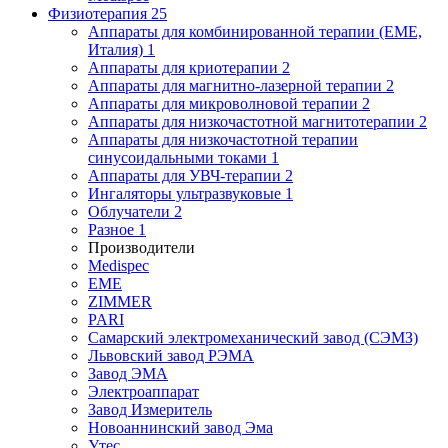
Физиотерапия
25
Аппараты для комбинированной терапии (EME,
Италия)
1
Аппараты для криотерапии
2
Аппараты для магнитно-лазерной терапии
2
Аппараты для микроволновой терапии
2
Аппараты для низкочастотной магнитотерапии
2
Аппараты для низкочастотной терапии
синусоидальными токами
1
Аппараты для УВЧ-терапии
2
Ингаляторы ультразвуковые
1
Облучатели
2
Разное
1
Производители
Medispec
EME
ZIMMER
PARI
Самарский электромеханический завод (СЭМЗ)
Львовский завод РЭМА
Завод ЭМА
Электроаппарат
Завод Измеритель
Новоаннинский завод Эма
Утес