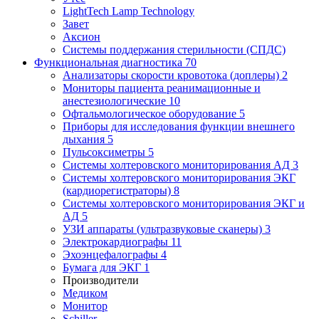
LightTech Lamp Technology
Завет
Аксион
Системы поддержания стерильности (СПДС)
Функциональная диагностика
70
Анализаторы скорости кровотока (доплеры)
2
Мониторы пациента реанимационные и
анестезиологические
10
Офтальмологическое оборудование
5
Приборы для исследования функции внешнего
дыхания
5
Пульсоксиметры
5
Системы холтеровского мониторирования АД
3
Системы холтеровского мониторирования ЭКГ
(кардиорегистраторы)
8
Системы холтеровского мониторирования ЭКГ и
АД
5
УЗИ аппараты (ультразвуковые сканеры)
3
Электрокардиографы
11
Эхоэнцефалографы
4
Бумага для ЭКГ
1
Производители
Медиком
Монитор
Schiller