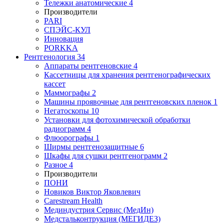
Тележки анатомические
4
Производители
PARI
СПЭЙС-КУЛ
Инновация
PORKKA
Рентгенология
34
Аппараты рентгеновские
4
Кассетницы для хранения рентгенографических
кассет
Маммографы
2
Машины проявочные для рентгеновских пленок
1
Негатоскопы
10
Установки для фотохимической обработки
радиограмм
4
Флюорографы
1
Ширмы рентгенозащитные
6
Шкафы для сушки рентгенограмм
2
Разное
4
Производители
ПОНИ
Новиков Виктор Яковлевич
Carestream Health
Мединдустрия Сервис (МедИн)
Медстальконтрукция (МЕГИДЕЗ)