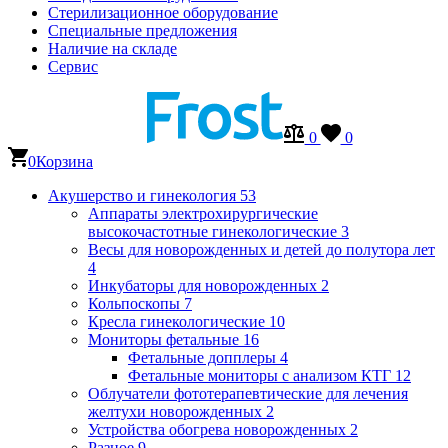
Стерилизационное оборудование
Специальные предложения
Наличие на складе
Сервис
0
0
0
Корзина
Акушерство и гинекология
53
Аппараты электрохирургические
высокочастотные гинекологические
3
Весы для новорожденных и детей до полутора лет
4
Инкубаторы для новорожденных
2
Кольпоскопы
7
Кресла гинекологические
10
Мониторы фетальные
16
Фетальные допплеры
4
Фетальные мониторы с анализом КТГ
12
Облучатели фототерапевтические для лечения
желтухи новорожденных
2
Устройства обогрева новорожденных
2
Разное
9