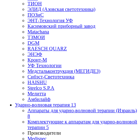
ТИОН
ЭЛИД (Азовская светотехника)
ПОЗиС
ЭНТ-Технология УФ
Касимовский приборный завод
Matachana
ТЗМОИ
DGM
RAESCH QUARZ
ЭНЭФ
Кронт-М
УФ Технологии
Медстальконтрукция (МЕГИДЕЗ)
Сибэст-Светотехника
HAISHU
Steelco S.P.A
Мелитта
Амбилайф
Ударно-волновая терапия
13
Аппараты для ударно-волновой терапии (Израиль)
8
Комплектующие к аппаратам для ударно-волновой
терапии
5
Производители
Medispec