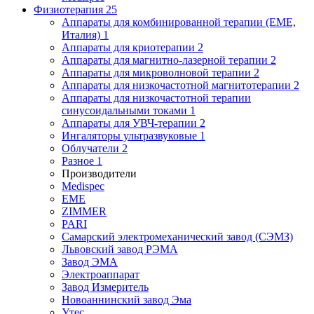
Физиотерапия
25
Аппараты для комбинированной терапии (EME,
Италия)
1
Аппараты для криотерапии
2
Аппараты для магнитно-лазерной терапии
2
Аппараты для микроволновой терапии
2
Аппараты для низкочастотной магнитотерапии
2
Аппараты для низкочастотной терапии
синусоидальными токами
1
Аппараты для УВЧ-терапии
2
Ингаляторы ультразвуковые
1
Облучатели
2
Разное
1
Производители
Medispec
EME
ZIMMER
PARI
Самарский электромеханический завод (СЭМЗ)
Львовский завод РЭМА
Завод ЭМА
Электроаппарат
Завод Измеритель
Новоаннинский завод Эма
Утес