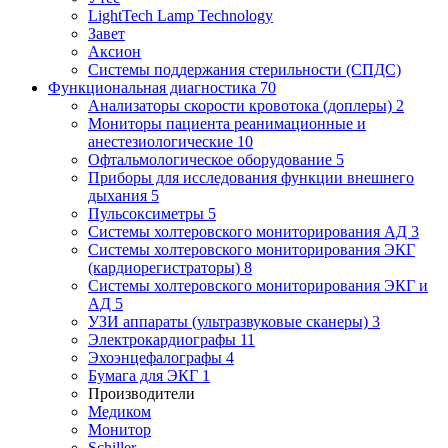
LightTech Lamp Technology
Завет
Аксион
Системы поддержания стерильности (СПДС)
Функциональная диагностика
70
Анализаторы скорости кровотока (доплеры)
2
Мониторы пациента реанимационные и
анестезиологические
10
Офтальмологическое оборудование
5
Приборы для исследования функции внешнего
дыхания
5
Пульсоксиметры
5
Системы холтеровского мониторирования АД
3
Системы холтеровского мониторирования ЭКГ
(кардиорегистраторы)
8
Системы холтеровского мониторирования ЭКГ и
АД
5
УЗИ аппараты (ультразвуковые сканеры)
3
Электрокардиографы
11
Эхоэнцефалографы
4
Бумага для ЭКГ
1
Производители
Медиком
Монитор
Schiller