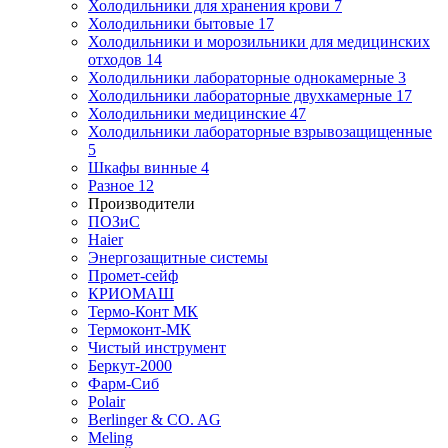
Холодильники для хранения крови
7
Холодильники бытовые
17
Холодильники и морозильники для медицинских
отходов
14
Холодильники лабораторные однокамерные
3
Холодильники лабораторные двухкамерные
17
Холодильники медицинские
47
Холодильники лабораторные взрывозащищенные
5
Шкафы винные
4
Разное
12
Производители
ПОЗиС
Haier
Энергозащитные системы
Промет-сейф
КРИОМАШ
Термо-Конт МК
Термоконт-МК
Чистый инструмент
Беркут-2000
Фарм-Сиб
Polair
Berlinger & CO. AG
Meling