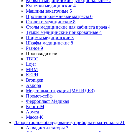
Кровати медицинские функциональные
7
Кушетки медицинские
4
Машины закаточные
5
Противопролежневые матрасы
6
Столики медицинские
8
Столы медицинские для кабинета врача
4
Тумбы медицинские прикроватные
4
Ширмы медицинские
3
Шкафы медицинские
8
Разное
9
Производители
ТВЕС
Lojer
МИМ
КЕРН
Bronigen
Аврора
Медстальконтрукция (МЕГИДЕЗ)
Промет-сейф
Ферропласт Медикал
Кронт-М
Армед
Масса-К
Лабораторное оборудование, приборы и материалы
21
Аквадистилляторы
3