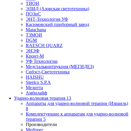
ТИОН
ЭЛИД (Азовская светотехника)
ПОЗиС
ЭНТ-Технология УФ
Касимовский приборный завод
Matachana
ТЗМОИ
DGM
RAESCH QUARZ
ЭНЭФ
Кронт-М
УФ Технологии
Медстальконтрукция (МЕГИДЕЗ)
Сибэст-Светотехника
HAISHU
Steelco S.P.A
Мелитта
Амбилайф
Ударно-волновая терапия
13
Аппараты для ударно-волновой терапии (Израиль)
8
Комплектующие к аппаратам для ударно-волновой
терапии
5
Производители
Medispec