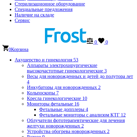
Стерилизационное оборудование
Специальные предложения
Наличие на складе
Сервис
0
0
0
Корзина
Акушерство и гинекология
53
Аппараты электрохирургические
высокочастотные гинекологические
3
Весы для новорожденных и детей до полутора лет
4
Инкубаторы для новорожденных
2
Кольпоскопы
7
Кресла гинекологические
10
Мониторы фетальные
16
Фетальные допплеры
4
Фетальные мониторы с анализом КТГ
12
Облучатели фототерапевтические для лечения
желтухи новорожденных
2
Устройства обогрева новорожденных
2
Разное
9