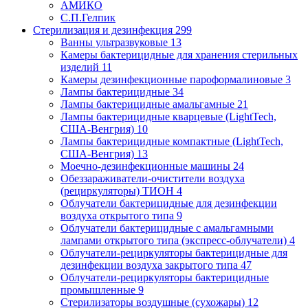
АМИКО
С.П.Гелпик
Стерилизация и дезинфекция
299
Ванны ультразвуковые
13
Камеры бактерицидные для хранения стерильных
изделий
11
Камеры дезинфекционные пароформалиновые
3
Лампы бактерицидные
34
Лампы бактерицидные амальгамные
21
Лампы бактерицидные кварцевые (LightTech,
США-Венгрия)
10
Лампы бактерицидные компактные (LightTech,
США-Венгрия)
13
Моечно-дезинфекционные машины
24
Обеззараживатели-очистители воздуха
(рециркуляторы) ТИОН
4
Облучатели бактерицидные для дезинфекции
воздуха открытого типа
9
Облучатели бактерицидные с амальгамными
лампами открытого типа (экспресс-облучатели)
4
Облучатели-рециркуляторы бактерицидные для
дезинфекции воздуха закрытого типа
47
Облучатели-рециркуляторы бактерицидные
промышленные
9
Стерилизаторы воздушные (сухожары)
12