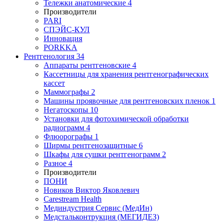
Тележки анатомические
4
Производители
PARI
СПЭЙС-КУЛ
Инновация
PORKKA
Рентгенология
34
Аппараты рентгеновские
4
Кассетницы для хранения рентгенографических
кассет
Маммографы
2
Машины проявочные для рентгеновских пленок
1
Негатоскопы
10
Установки для фотохимической обработки
радиограмм
4
Флюорографы
1
Ширмы рентгенозащитные
6
Шкафы для сушки рентгенограмм
2
Разное
4
Производители
ПОНИ
Новиков Виктор Яковлевич
Carestream Health
Мединдустрия Сервис (МедИн)
Медстальконтрукция (МЕГИДЕЗ)