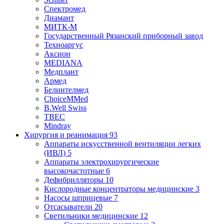
Спектромед
Диамант
МИТК-М
Государственный Рязанский приборный завод
Техноаргус
Аксион
MEDIANA
Медплант
Армед
Белинтелмед
ChoiceMMed
B.Well Swiss
ТВЕС
Mindray
Хирургия и реанимация
93
Аппараты искусственной вентиляции легких
(ИВЛ)
5
Аппараты электрохирургические
высокочастотные
6
Дефибрилляторы
10
Кислородные концентраторы медицинские
3
Насосы шприцевые
7
Отсасыватели
20
Светильники медицинские
12