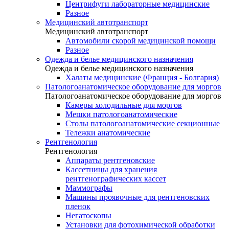
Центрифуги лабораторные медицинские
Разное
Медицинский автотранспорт
Медицинский автотранспорт
Автомобили скорой медицинской помощи
Разное
Одежда и белье медицинского назначения
Одежда и белье медицинского назначения
Халаты медицинские (Франция - Болгария)
Патологоанатомическое оборудование для моргов
Патологоанатомическое оборудование для моргов
Камеры холодильные для моргов
Мешки патологоанатомические
Столы патологоанатомические секционные
Тележки анатомические
Рентгенология
Рентгенология
Аппараты рентгеновские
Кассетницы для хранения
рентгенографических кассет
Маммографы
Машины проявочные для рентгеновских
пленок
Негатоскопы
Установки для фотохимической обработки