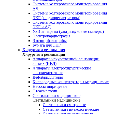
Системы холтеровского мониторирования
АД
Системы холтеровского мониторирования
ЭКГ (кардиорегистраторы)
Системы холтеровского мониторирования
ЭКГ и АД
УЗИ аппараты (ультразвуковые сканеры)
Электрокардиографы
Эхоэнцефалографы
Бумага для ЭКГ
Хирургия и реанимация
Хирургия и реанимация
Аппараты искусственной вентиляции
легких (ИВЛ)
Аппараты электрохирургические
высокочастотные
Дефибрилляторы
Кислородные концентраторы медицинские
Насосы шприцевые
Отсасыватели
Светильники медицинские
Светильники медицинские
Светильники смотровые
Светильники гинекологические
Светильники операционные