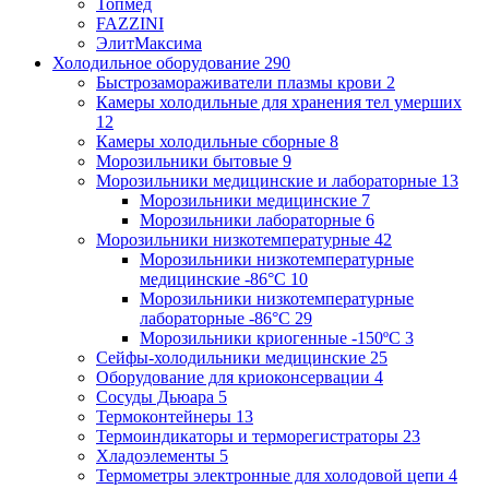
Топмед
FAZZINI
ЭлитМаксима
Холодильное оборудование
290
Быстрозамораживатели плазмы крови
2
Камеры холодильные для хранения тел умерших
12
Камеры холодильные сборные
8
Морозильники бытовые
9
Морозильники медицинские и лабораторные
13
Морозильники медицинские
7
Морозильники лабораторные
6
Морозильники низкотемпературные
42
Морозильники низкотемпературные
медицинские -86°С
10
Морозильники низкотемпературные
лабораторные -86°С
29
Морозильники криогенные -150ºC
3
Сейфы-холодильники медицинские
25
Оборудование для криоконсервации
4
Сосуды Дьюара
5
Термоконтейнеры
13
Термоиндикаторы и терморегистраторы
23
Хладоэлементы
5
Термометры электронные для холодовой цепи
4