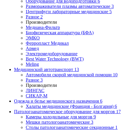
Оборудование для водоподготовки
6
Размораживатели плазмы автоматические
3
Центрифуги лабораторные медицинские
5
Разное
2
Производители
Медиана-Фильтр
Биофизическая аппаратура (БФА)
ЭМКО
Ферропласт Медикал
Армед
Электромедоборудование
Best Water Technology (BWT)
Meling
Медицинский автотранспорт
13
Автомобили скорой медицинской помощи
10
Разное
3
Производители
ЛИНГАС
СИКАР-М
Одежда и белье медицинского назначения
6
Халаты медицинские (Франция - Болгария)
6
Патологоанатомическое оборудование для моргов
17
Камеры холодильные для моргов
9
Мешки патологоанатомические
3
Столы патологоанатомические секционные
1