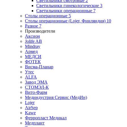
Светильники смотровые
2
Светильники гинекологические
3
Светильники операционные
7
Столы операционные
5
Столы операционные (Lojer, Финляндия)
10
Разное
7
Производители
Аксион
Jolife AB
Mindray
Армед
МЕДСИ
ФОТЕК
Висма-Планар
Утес
ALFA
Завод ЭМА
СТОМЭЛ-К
Вито-Фарм
Мединдустрия Сервис (МедИн)
Lojer
AirSep
Kawe
Ферропласт Медикал
Медплант