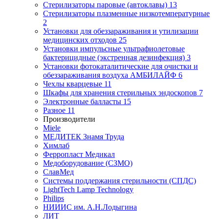
Стерилизаторы паровые (автоклавы)
13
Стерилизаторы плазменные низкотемпературные
2
Установки для обеззараживания и утилизации
медицинских отходов
25
Установки импульсные ультрафиолетовые
бактерицидные (экстренная дезинфекция)
3
Установки фотокаталитические для очистки и
обеззараживания воздуха АМБИЛАЙФ
6
Чехлы кварцевые
11
Шкафы для хранения стерильных эндоскопов
7
Электронные балласты
15
Разное
11
Производители
Miele
МЕДИТЕК Знамя Труда
Химлаб
Ферропласт Медикал
Медоборудование (СЗМО)
СлавМед
Системы поддержания стерильности (СПДС)
LightTech Lamp Technology
Philips
НИИИС им. А.Н.Лодыгина
ЛИТ