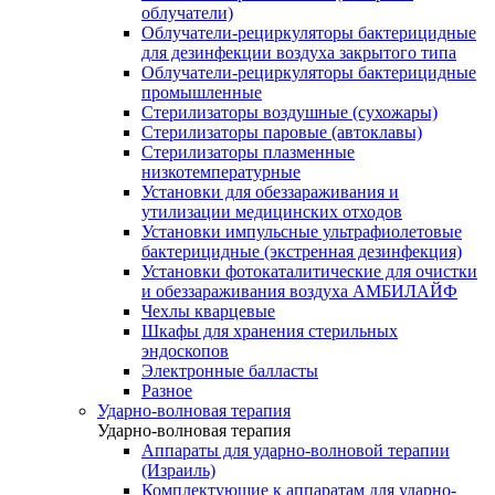
облучатели)
Облучатели-рециркуляторы бактерицидные
для дезинфекции воздуха закрытого типа
Облучатели-рециркуляторы бактерицидные
промышленные
Стерилизаторы воздушные (сухожары)
Стерилизаторы паровые (автоклавы)
Стерилизаторы плазменные
низкотемпературные
Установки для обеззараживания и
утилизации медицинских отходов
Установки импульсные ультрафиолетовые
бактерицидные (экстренная дезинфекция)
Установки фотокаталитические для очистки
и обеззараживания воздуха АМБИЛАЙФ
Чехлы кварцевые
Шкафы для хранения стерильных
эндоскопов
Электронные балласты
Разное
Ударно-волновая терапия
Ударно-волновая терапия
Аппараты для ударно-волновой терапии
(Израиль)
Комплектующие к аппаратам для ударно-