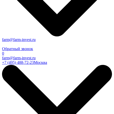
farm@farm-invest.ru
Обратный звонок
0
farm@farm-invest.ru
+7 (495) 488-72-23
Москва