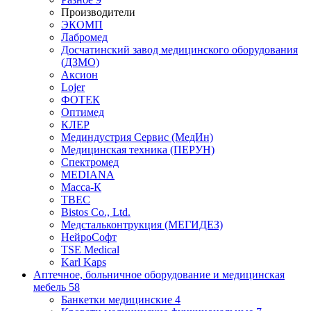
Производители
ЭКОМП
Лабромед
Досчатинский завод медицинского оборудования
(ДЗМО)
Аксион
Lojer
ФОТЕК
Оптимед
КЛЕР
Мединдустрия Сервис (МедИн)
Медицинская техника (ПЕРУН)
Спектромед
MEDIANA
Масса-К
ТВЕС
Bistos Co., Ltd.
Медстальконтрукция (МЕГИДЕЗ)
НейроСофт
TSE Medical
Karl Kaps
Аптечное, больничное оборудование и медицинская
мебель
58
Банкетки медицинские
4