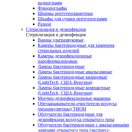
радиограмм
Флюорографы
Ширмы рентгенозащитные
Шкафы для сушки рентгенограмм
Разное
Стерилизация и дезинфекция
Стерилизация и дезинфекция
Ванны ультразвуковые
Камеры бактерицидные для хранения
стерильных изделий
Камеры дезинфекционные
пароформалиновые
Лампы бактерицидные
Лампы бактерицидные амальгамные
Лампы бактерицидные кварцевые
(LightTech, США-Венгрия)
Лампы бактерицидные компактные
(LightTech, США-Венгрия)
Моечно-дезинфекционные машины
Обеззараживатели-очистители воздуха
(рециркуляторы) ТИОН
Облучатели бактерицидные для
дезинфекции воздуха открытого типа
Облучатели бактерицидные с амальгамными
лампами открытого типа (экспресс-