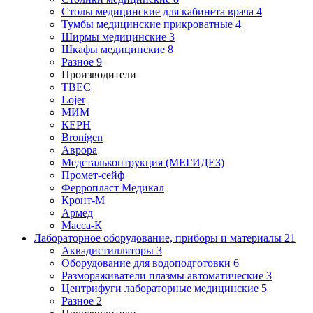
Столы медицинские для кабинета врача
4
Тумбы медицинские прикроватные
4
Ширмы медицинские
3
Шкафы медицинские
8
Разное
9
Производители
ТВЕС
Lojer
МИМ
КЕРН
Bronigen
Аврора
Медстальконтрукция (МЕГИДЕЗ)
Промет-сейф
Ферропласт Медикал
Кронт-М
Армед
Масса-К
Лабораторное оборудование, приборы и материалы
21
Аквадистилляторы
3
Оборудование для водоподготовки
6
Размораживатели плазмы автоматические
3
Центрифуги лабораторные медицинские
5
Разное
2