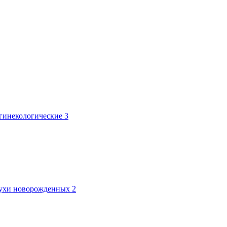
 гинекологические
3
лтухи новорожденных
2