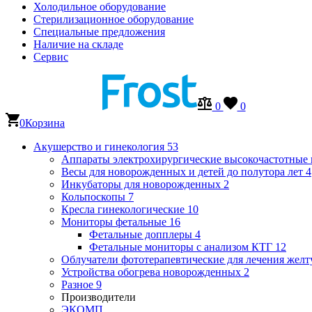
Холодильное оборудование
Стерилизационное оборудование
Специальные предложения
Наличие на складе
Сервис
0
0
0
Корзина
Акушерство и гинекология
53
Аппараты электрохирургические высокочастотные
Весы для новорожденных и детей до полутора лет
4
Инкубаторы для новорожденных
2
Кольпоскопы
7
Кресла гинекологические
10
Мониторы фетальные
16
Фетальные допплеры
4
Фетальные мониторы с анализом КТГ
12
Облучатели фототерапевтические для лечения же
Устройства обогрева новорожденных
2
Разное
9
Производители
ЭКОМП