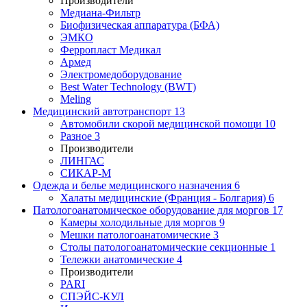
Производители
Медиана-Фильтр
Биофизическая аппаратура (БФА)
ЭМКО
Ферропласт Медикал
Армед
Электромедоборудование
Best Water Technology (BWT)
Meling
Медицинский автотранспорт
13
Автомобили скорой медицинской помощи
10
Разное
3
Производители
ЛИНГАС
СИКАР-М
Одежда и белье медицинского назначения
6
Халаты медицинские (Франция - Болгария)
6
Патологоанатомическое оборудование для моргов
17
Камеры холодильные для моргов
9
Мешки патологоанатомические
3
Столы патологоанатомические секционные
1
Тележки анатомические
4
Производители
PARI
СПЭЙС-КУЛ