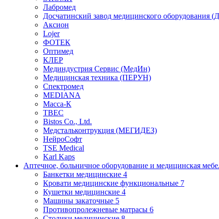
Лабромед
Досчатинский завод медицинского оборудования 
Аксион
Lojer
ФОТЕК
Оптимед
КЛЕР
Мединдустрия Сервис (МедИн)
Медицинская техника (ПЕРУН)
Спектромед
MEDIANA
Масса-К
ТВЕС
Bistos Co., Ltd.
Медстальконтрукция (МЕГИДЕЗ)
НейроСофт
TSE Medical
Karl Kaps
Аптечное, больничное оборудование и медицинская меб
Банкетки медицинские
4
Кровати медицинские функциональные
7
Кушетки медицинские
4
Машины закаточные
5
Противопролежневые матрасы
6
Столики медицинские
8