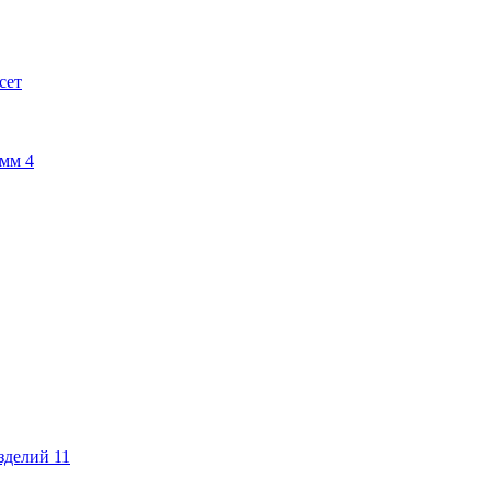
сет
амм
4
изделий
11