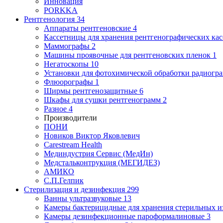
Инновация
PORKKA
Рентгенология
34
Аппараты рентгеновские
4
Кассетницы для хранения рентгенографических кас
Маммографы
2
Машины проявочные для рентгеновских пленок
1
Негатоскопы
10
Установки для фотохимической обработки радиогр
Флюорографы
1
Ширмы рентгенозащитные
6
Шкафы для сушки рентгенограмм
2
Разное
4
Производители
ПОНИ
Новиков Виктор Яковлевич
Carestream Health
Мединдустрия Сервис (МедИн)
Медстальконтрукция (МЕГИДЕЗ)
АМИКО
С.П.Гелпик
Стерилизация и дезинфекция
299
Ванны ультразвуковые
13
Камеры бактерицидные для хранения стерильных 
Камеры дезинфекционные пароформалиновые
3