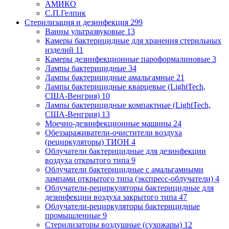
АМИКО
С.П.Гелпик
Стерилизация и дезинфекция
299
Ванны ультразвуковые
13
Камеры бактерицидные для хранения стерильных
изделий
11
Камеры дезинфекционные пароформалиновые
3
Лампы бактерицидные
34
Лампы бактерицидные амальгамные
21
Лампы бактерицидные кварцевые (LightTech,
США-Венгрия)
10
Лампы бактерицидные компактные (LightTech,
США-Венгрия)
13
Моечно-дезинфекционные машины
24
Обеззараживатели-очистители воздуха
(рециркуляторы) ТИОН
4
Облучатели бактерицидные для дезинфекции
воздуха открытого типа
9
Облучатели бактерицидные с амальгамными
лампами открытого типа (экспресс-облучатели)
4
Облучатели-рециркуляторы бактерицидные для
дезинфекции воздуха закрытого типа
47
Облучатели-рециркуляторы бактерицидные
промышленные
9
Стерилизаторы воздушные (сухожары)
12