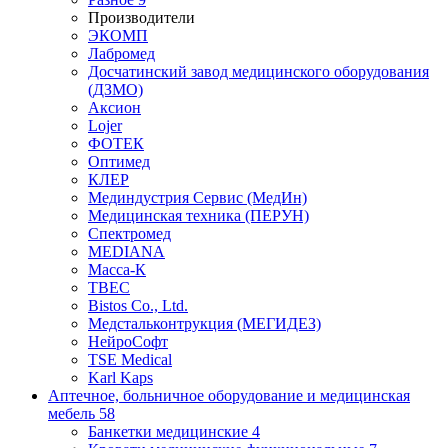
Производители
ЭКОМП
Лабромед
Досчатинский завод медицинского оборудования
(ДЗМО)
Аксион
Lojer
ФОТЕК
Оптимед
КЛЕР
Мединдустрия Сервис (МедИн)
Медицинская техника (ПЕРУН)
Спектромед
MEDIANA
Масса-К
ТВЕС
Bistos Co., Ltd.
Медстальконтрукция (МЕГИДЕЗ)
НейроСофт
TSE Medical
Karl Kaps
Аптечное, больничное оборудование и медицинская
мебель
58
Банкетки медицинские
4