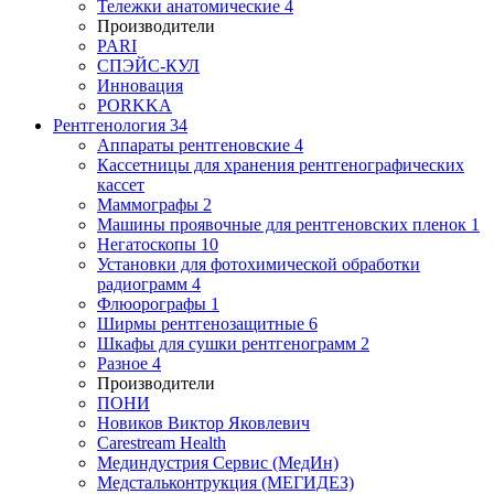
Тележки анатомические
4
Производители
PARI
СПЭЙС-КУЛ
Инновация
PORKKA
Рентгенология
34
Аппараты рентгеновские
4
Кассетницы для хранения рентгенографических
кассет
Маммографы
2
Машины проявочные для рентгеновских пленок
1
Негатоскопы
10
Установки для фотохимической обработки
радиограмм
4
Флюорографы
1
Ширмы рентгенозащитные
6
Шкафы для сушки рентгенограмм
2
Разное
4
Производители
ПОНИ
Новиков Виктор Яковлевич
Carestream Health
Мединдустрия Сервис (МедИн)
Медстальконтрукция (МЕГИДЕЗ)