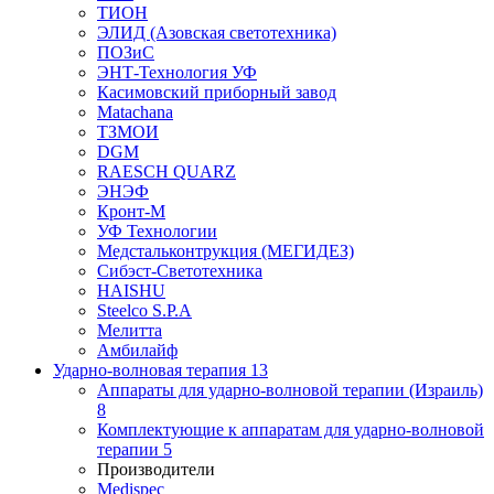
ТИОН
ЭЛИД (Азовская светотехника)
ПОЗиС
ЭНТ-Технология УФ
Касимовский приборный завод
Matachana
ТЗМОИ
DGM
RAESCH QUARZ
ЭНЭФ
Кронт-М
УФ Технологии
Медстальконтрукция (МЕГИДЕЗ)
Сибэст-Светотехника
HAISHU
Steelco S.P.A
Мелитта
Амбилайф
Ударно-волновая терапия
13
Аппараты для ударно-волновой терапии (Израиль)
8
Комплектующие к аппаратам для ударно-волновой
терапии
5
Производители
Medispec