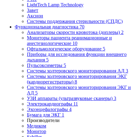
LightTech Lamp Technology
Завет
Аксион
Системы поддержания стерильности (СПДС)
Функциональная диагностика
70
Анализаторы скорости кровотока (доплеры)
2
Мониторы пациента реанимационные и
анестезиологические
10
Офтальмологическое оборудование
5
Приборы для исследования функции внешнего
дыхания
5
Пульсоксиметры
5
Системы холтеровского мониторирования АД
3
Системы холтеровского мониторирования ЭКГ
(кардиорегистраторы)
8
Системы холтеровского мониторирования ЭКГ и
АД
5
УЗИ аппараты (ультразвуковые сканеры)
3
Электрокардиографы
11
Эхоэнцефалографы
4
Бумага для ЭКГ
1
Производители
Медиком
Монитор
Schiller