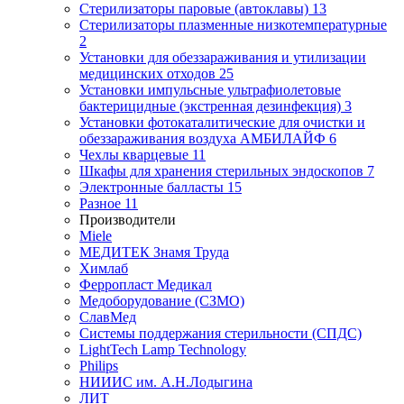
Стерилизаторы паровые (автоклавы)
13
Стерилизаторы плазменные низкотемпературные
2
Установки для обеззараживания и утилизации
медицинских отходов
25
Установки импульсные ультрафиолетовые
бактерицидные (экстренная дезинфекция)
3
Установки фотокаталитические для очистки и
обеззараживания воздуха АМБИЛАЙФ
6
Чехлы кварцевые
11
Шкафы для хранения стерильных эндоскопов
7
Электронные балласты
15
Разное
11
Производители
Miele
МЕДИТЕК Знамя Труда
Химлаб
Ферропласт Медикал
Медоборудование (СЗМО)
СлавМед
Системы поддержания стерильности (СПДС)
LightTech Lamp Technology
Philips
НИИИС им. А.Н.Лодыгина
ЛИТ