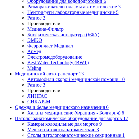
Оборудование для водоподготовки
6
Размораживатели плазмы автоматические
3
Центрифуги лабораторные медицинские
5
Разное
2
Производители
Медиана-Фильтр
Биофизическая аппаратура (БФА)
ЭМКО
Ферропласт Медикал
Армед
Электромедоборудование
Best Water Technology (BWT)
Meling
Медицинский автотранспорт
13
Автомобили скорой медицинской помощи
10
Разное
3
Производители
ЛИНГАС
СИКАР-М
Одежда и белье медицинского назначения
6
Халаты медицинские (Франция - Болгария)
6
Патологоанатомическое оборудование для моргов
17
Камеры холодильные для моргов
9
Мешки патологоанатомические
3
Столы патологоанатомические секционные
1