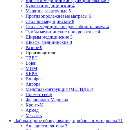
Кровати медицинские функциональные
7
Кушетки медицинские
4
Машины закаточные
5
Противопролежневые матрасы
6
Столики медицинские
8
Столы медицинские для кабинета врача
4
Тумбы медицинские прикроватные
4
Ширмы медицинские
3
Шкафы медицинские
8
Разное
9
Производители
ТВЕС
Lojer
МИМ
КЕРН
Bronigen
Аврора
Медстальконтрукция (МЕГИДЕЗ)
Промет-сейф
Ферропласт Медикал
Кронт-М
Армед
Масса-К
Лабораторное оборудование, приборы и материалы
21
Аквадистилляторы
3