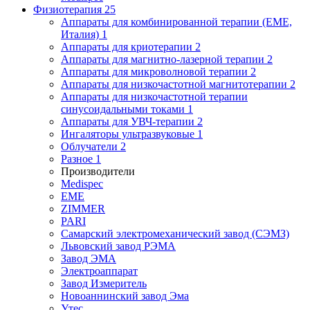
Физиотерапия
25
Аппараты для комбинированной терапии (EME,
Италия)
1
Аппараты для криотерапии
2
Аппараты для магнитно-лазерной терапии
2
Аппараты для микроволновой терапии
2
Аппараты для низкочастотной магнитотерапии
2
Аппараты для низкочастотной терапии
синусоидальными токами
1
Аппараты для УВЧ-терапии
2
Ингаляторы ультразвуковые
1
Облучатели
2
Разное
1
Производители
Medispec
EME
ZIMMER
PARI
Самарский электромеханический завод (СЭМЗ)
Львовский завод РЭМА
Завод ЭМА
Электроаппарат
Завод Измеритель
Новоаннинский завод Эма
Утес