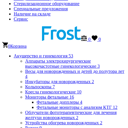
Стерилизационное оборудование
Специальные предложения
Наличие на складе
Сервис
0
0
0
Корзина
Акушерство и гинекология
53
Аппараты электрохирургические
высокочастотные гинекологические
3
Весы для новорожденных и детей до полутора лет
4
Инкубаторы для новорожденных
2
Кольпоскопы
7
Кресла гинекологические
10
Мониторы фетальные
16
Фетальные допплеры
4
Фетальные мониторы с анализом КТГ
12
Облучатели фототерапевтические для лечения
желтухи новорожденных
2
Устройства обогрева новорожденных
2
Разное
9