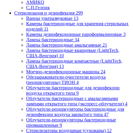
АМИКО
С.П.Гелпик
Стерилизация и дезинфекция
299
Ванны ультразвуковые
13
Камеры бактерицидные для хранения стерильных
изделий
11
Камеры дезинфекционные пароформалиновые
3
Лампы бактерицидные
34
Лампы бактерицидные амальгамные
21
Лампы бактерицидные кварцевые (LightTech,
США-Венгрия)
10
Лампы бактерицидные компактные (LightTech,
США-Венгрия)
13
Моечно-дезинфекционные машины
24
Обеззараживатели-очистители воздуха
(рециркуляторы) ТИОН
4
Облучатели бактерицидные для дезинфекции
воздуха открытого типа
9
Облучатели бактерицидные с амальгамными
лампами открытого типа (экспресс-облучатели)
4
Облучатели-рециркуляторы бактерицидные для
дезинфекции воздуха закрытого типа
47
Облучатели-рециркуляторы бактерицидные
промышленные
9
Стерилизаторы воздушные (сухожары)
12