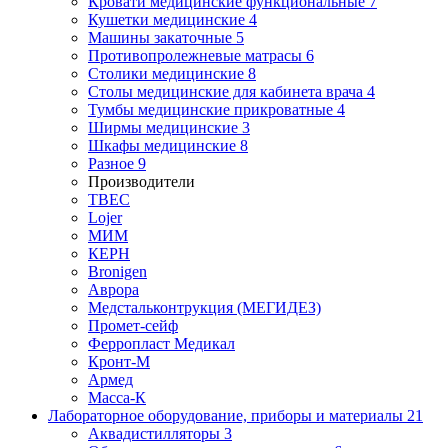
Кровати медицинские функциональные
7
Кушетки медицинские
4
Машины закаточные
5
Противопролежневые матрасы
6
Столики медицинские
8
Столы медицинские для кабинета врача
4
Тумбы медицинские прикроватные
4
Ширмы медицинские
3
Шкафы медицинские
8
Разное
9
Производители
ТВЕС
Lojer
МИМ
КЕРН
Bronigen
Аврора
Медстальконтрукция (МЕГИДЕЗ)
Промет-сейф
Ферропласт Медикал
Кронт-М
Армед
Масса-К
Лабораторное оборудование, приборы и материалы
21
Аквадистилляторы
3