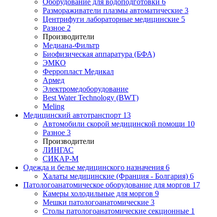
Оборудование для водоподготовки
6
Размораживатели плазмы автоматические
3
Центрифуги лабораторные медицинские
5
Разное
2
Производители
Медиана-Фильтр
Биофизическая аппаратура (БФА)
ЭМКО
Ферропласт Медикал
Армед
Электромедоборудование
Best Water Technology (BWT)
Meling
Медицинский автотранспорт
13
Автомобили скорой медицинской помощи
10
Разное
3
Производители
ЛИНГАС
СИКАР-М
Одежда и белье медицинского назначения
6
Халаты медицинские (Франция - Болгария)
6
Патологоанатомическое оборудование для моргов
17
Камеры холодильные для моргов
9
Мешки патологоанатомические
3
Столы патологоанатомические секционные
1