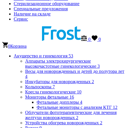
Стерилизационное оборудование
Специальные предложения
Наличие на складе
Сервис
0
0
0
Корзина
Акушерство и гинекология
53
Аппараты электрохирургические
высокочастотные гинекологические
3
Весы для новорожденных и детей до полутора лет
4
Инкубаторы для новорожденных
2
Кольпоскопы
7
Кресла гинекологические
10
Мониторы фетальные
16
Фетальные допплеры
4
Фетальные мониторы с анализом КТГ
12
Облучатели фототерапевтические для лечения
желтухи новорожденных
2
Устройства обогрева новорожденных
2
Разное
9