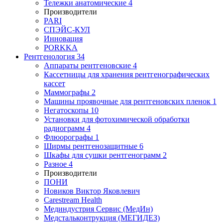
Тележки анатомические
4
Производители
PARI
СПЭЙС-КУЛ
Инновация
PORKKA
Рентгенология
34
Аппараты рентгеновские
4
Кассетницы для хранения рентгенографических
кассет
Маммографы
2
Машины проявочные для рентгеновских пленок
1
Негатоскопы
10
Установки для фотохимической обработки
радиограмм
4
Флюорографы
1
Ширмы рентгенозащитные
6
Шкафы для сушки рентгенограмм
2
Разное
4
Производители
ПОНИ
Новиков Виктор Яковлевич
Carestream Health
Мединдустрия Сервис (МедИн)
Медстальконтрукция (МЕГИДЕЗ)