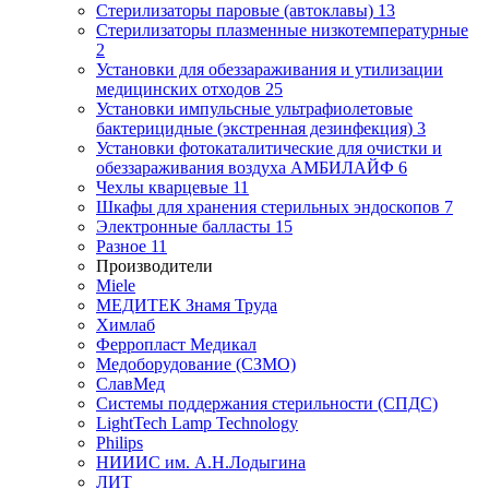
Стерилизаторы паровые (автоклавы)
13
Стерилизаторы плазменные низкотемпературные
2
Установки для обеззараживания и утилизации
медицинских отходов
25
Установки импульсные ультрафиолетовые
бактерицидные (экстренная дезинфекция)
3
Установки фотокаталитические для очистки и
обеззараживания воздуха АМБИЛАЙФ
6
Чехлы кварцевые
11
Шкафы для хранения стерильных эндоскопов
7
Электронные балласты
15
Разное
11
Производители
Miele
МЕДИТЕК Знамя Труда
Химлаб
Ферропласт Медикал
Медоборудование (СЗМО)
СлавМед
Системы поддержания стерильности (СПДС)
LightTech Lamp Technology
Philips
НИИИС им. А.Н.Лодыгина
ЛИТ