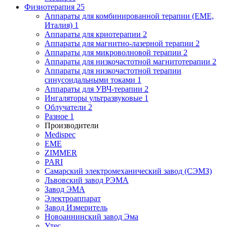
Физиотерапия
25
Аппараты для комбинированной терапии (EME,
Италия)
1
Аппараты для криотерапии
2
Аппараты для магнитно-лазерной терапии
2
Аппараты для микроволновой терапии
2
Аппараты для низкочастотной магнитотерапии
2
Аппараты для низкочастотной терапии
синусоидальными токами
1
Аппараты для УВЧ-терапии
2
Ингаляторы ультразвуковые
1
Облучатели
2
Разное
1
Производители
Medispec
EME
ZIMMER
PARI
Самарский электромеханический завод (СЭМЗ)
Львовский завод РЭМА
Завод ЭМА
Электроаппарат
Завод Измеритель
Новоаннинский завод Эма
Утес