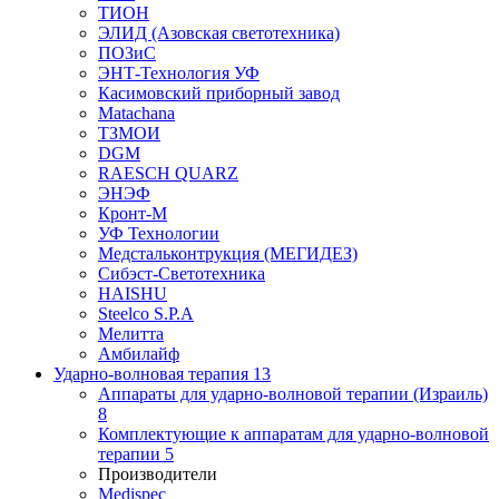
ТИОН
ЭЛИД (Азовская светотехника)
ПОЗиС
ЭНТ-Технология УФ
Касимовский приборный завод
Matachana
ТЗМОИ
DGM
RAESCH QUARZ
ЭНЭФ
Кронт-М
УФ Технологии
Медстальконтрукция (МЕГИДЕЗ)
Сибэст-Светотехника
HAISHU
Steelco S.P.A
Мелитта
Амбилайф
Ударно-волновая терапия
13
Аппараты для ударно-волновой терапии (Израиль)
8
Комплектующие к аппаратам для ударно-волновой
терапии
5
Производители
Medispec