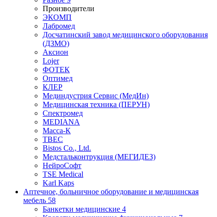
Производители
ЭКОМП
Лабромед
Досчатинский завод медицинского оборудования
(ДЗМО)
Аксион
Lojer
ФОТЕК
Оптимед
КЛЕР
Мединдустрия Сервис (МедИн)
Медицинская техника (ПЕРУН)
Спектромед
MEDIANA
Масса-К
ТВЕС
Bistos Co., Ltd.
Медстальконтрукция (МЕГИДЕЗ)
НейроСофт
TSE Medical
Karl Kaps
Аптечное, больничное оборудование и медицинская
мебель
58
Банкетки медицинские
4