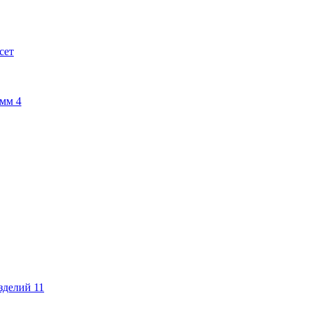
сет
амм
4
изделий
11