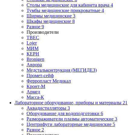
Столы медицинские для кабинета врача
4
Тумбы медицинские прикроватные
4
Ширмы медицинские
3
Шкафы медицинские
8
Разное
9
Производители
ТВЕС
Lojer
МИМ
КЕРН
Bronigen
Аврора
Медстальконтрукция (МЕГИДЕЗ)
Промет-сейф
Ферропласт Медикал
Кронт-М
Армед
Масса-К
Лабораторное оборудование, приборы и материалы
21
Аквадистилляторы
3
Оборудование для водоподготовки
6
Размораживатели плазмы автоматические
3
Центрифуги лабораторные медицинские
5
Разное
2