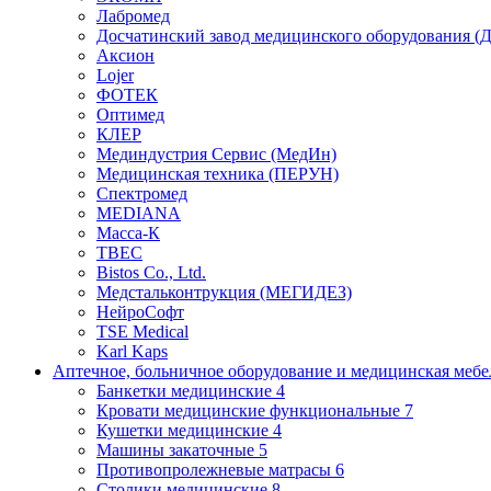
Лабромед
Досчатинский завод медицинского оборудования 
Аксион
Lojer
ФОТЕК
Оптимед
КЛЕР
Мединдустрия Сервис (МедИн)
Медицинская техника (ПЕРУН)
Спектромед
MEDIANA
Масса-К
ТВЕС
Bistos Co., Ltd.
Медстальконтрукция (МЕГИДЕЗ)
НейроСофт
TSE Medical
Karl Kaps
Аптечное, больничное оборудование и медицинская меб
Банкетки медицинские
4
Кровати медицинские функциональные
7
Кушетки медицинские
4
Машины закаточные
5
Противопролежневые матрасы
6
Столики медицинские
8