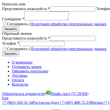
Написать нам
Представьтесь пожалуйста
*
Телефо
Сообщение
*
Соглашаюсь с
Политикой обработки персональных данных
Обратный звонок
Представьтесь пожалуйста
*
Телефон
*
Соглашаюсь с
Политикой обработки персональных данных
О компании
Отправить запрос
Оформить претензию
Доставка
Оплата
Контакты
Обратиться к руководству
Прайс-лист
(57.28 КБ)
Eng
+7 (863) 320-32-34
Ростов-на-Дону
+7 (495) 488-72-23
Москва
+7 (