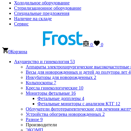
Холодильное оборудование
Стерилизационное оборудование
Специальные предложения
Наличие на складе
Сервис
0
0
0
Корзина
Акушерство и гинекология
53
Аппараты электрохирургические высокочастотные
Весы для новорожденных и детей до полутора лет
4
Инкубаторы для новорожденных
2
Кольпоскопы
7
Кресла гинекологические
10
Мониторы фетальные
16
Фетальные допплеры
4
Фетальные мониторы с анализом КТГ
12
Облучатели фототерапевтические для лечения же
Устройства обогрева новорожденных
2
Разное
9
Производители
ЭКОМП