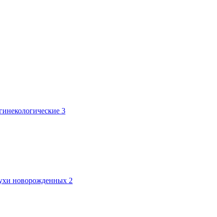
 гинекологические
3
лтухи новорожденных
2