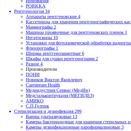
Инновация
PORKKA
Рентгенология
34
Аппараты рентгеновские
4
Кассетницы для хранения рентгенографических кас
Маммографы
2
Машины проявочные для рентгеновских пленок
1
Негатоскопы
10
Установки для фотохимической обработки радиогр
Флюорографы
1
Ширмы рентгенозащитные
6
Шкафы для сушки рентгенограмм
2
Разное
4
Производители
ПОНИ
Новиков Виктор Яковлевич
Carestream Health
Мединдустрия Сервис (МедИн)
Медстальконтрукция (МЕГИДЕЗ)
АМИКО
С.П.Гелпик
Стерилизация и дезинфекция
299
Ванны ультразвуковые
13
Камеры бактерицидные для хранения стерильных 
Камеры дезинфекционные пароформалиновые
3