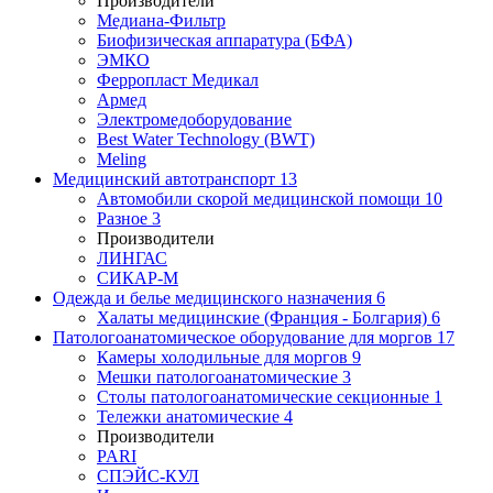
Производители
Медиана-Фильтр
Биофизическая аппаратура (БФА)
ЭМКО
Ферропласт Медикал
Армед
Электромедоборудование
Best Water Technology (BWT)
Meling
Медицинский автотранспорт
13
Автомобили скорой медицинской помощи
10
Разное
3
Производители
ЛИНГАС
СИКАР-М
Одежда и белье медицинского назначения
6
Халаты медицинские (Франция - Болгария)
6
Патологоанатомическое оборудование для моргов
17
Камеры холодильные для моргов
9
Мешки патологоанатомические
3
Столы патологоанатомические секционные
1
Тележки анатомические
4
Производители
PARI
СПЭЙС-КУЛ