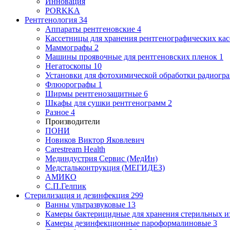
Инновация
PORKKA
Рентгенология
34
Аппараты рентгеновские
4
Кассетницы для хранения рентгенографических кас
Маммографы
2
Машины проявочные для рентгеновских пленок
1
Негатоскопы
10
Установки для фотохимической обработки радиогр
Флюорографы
1
Ширмы рентгенозащитные
6
Шкафы для сушки рентгенограмм
2
Разное
4
Производители
ПОНИ
Новиков Виктор Яковлевич
Carestream Health
Мединдустрия Сервис (МедИн)
Медстальконтрукция (МЕГИДЕЗ)
АМИКО
С.П.Гелпик
Стерилизация и дезинфекция
299
Ванны ультразвуковые
13
Камеры бактерицидные для хранения стерильных 
Камеры дезинфекционные пароформалиновые
3