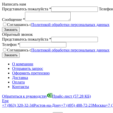
Написать нам
Представьтесь пожалуйста
*
Телефо
Сообщение
*
Соглашаюсь с
Политикой обработки персональных данных
Обратный звонок
Представьтесь пожалуйста
*
Телефон
*
Соглашаюсь с
Политикой обработки персональных данных
О компании
Отправить запрос
Оформить претензию
Доставка
Оплата
Контакты
Обратиться к руководству
Прайс-лист
(57.28 КБ)
Eng
+7 (863) 320-32-34
Ростов-на-Дону
+7 (495) 488-72-23
Москва
+7 (