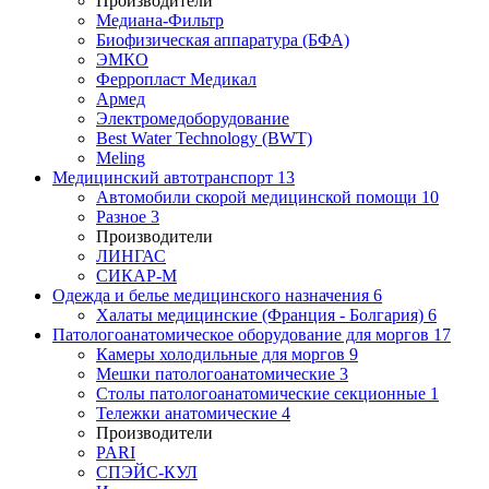
Производители
Медиана-Фильтр
Биофизическая аппаратура (БФА)
ЭМКО
Ферропласт Медикал
Армед
Электромедоборудование
Best Water Technology (BWT)
Meling
Медицинский автотранспорт
13
Автомобили скорой медицинской помощи
10
Разное
3
Производители
ЛИНГАС
СИКАР-М
Одежда и белье медицинского назначения
6
Халаты медицинские (Франция - Болгария)
6
Патологоанатомическое оборудование для моргов
17
Камеры холодильные для моргов
9
Мешки патологоанатомические
3
Столы патологоанатомические секционные
1
Тележки анатомические
4
Производители
PARI
СПЭЙС-КУЛ