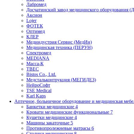
Лабромед
Досчатинский завод медицинского оборудования 
Аксион
Lojer
ФОТЕК
Оптимед
КЛЕР
Мединдустрия Сервис (МедИн)
Медицинская техника (ПЕРУН)
Спектромед
MEDIANA
Масса-К
ТВЕС
Bistos Co., Ltd.
Медстальконтрукция (МЕГИДЕЗ)
НейроСофт
TSE Medical
Karl Kaps
Аптечное, больничное оборудование и медицинская меб
Банкетки медицинские
4
Кровати медицинские функциональные
7
Кушетки медицинские
4
Машины закаточные
5
Противопролежневые матрасы
6
Столики медицинские
8