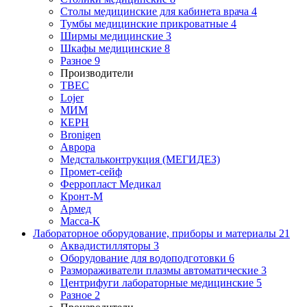
Столы медицинские для кабинета врача
4
Тумбы медицинские прикроватные
4
Ширмы медицинские
3
Шкафы медицинские
8
Разное
9
Производители
ТВЕС
Lojer
МИМ
КЕРН
Bronigen
Аврора
Медстальконтрукция (МЕГИДЕЗ)
Промет-сейф
Ферропласт Медикал
Кронт-М
Армед
Масса-К
Лабораторное оборудование, приборы и материалы
21
Аквадистилляторы
3
Оборудование для водоподготовки
6
Размораживатели плазмы автоматические
3
Центрифуги лабораторные медицинские
5
Разное
2