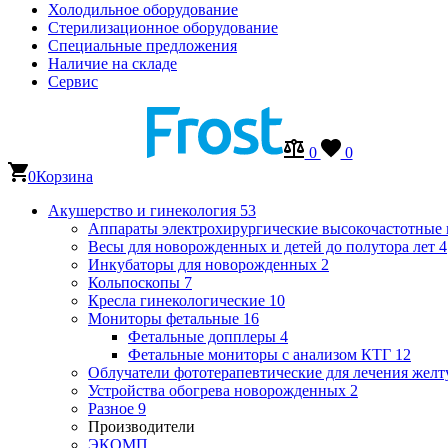
Холодильное оборудование
Стерилизационное оборудование
Специальные предложения
Наличие на складе
Сервис
0
0
0
Корзина
Акушерство и гинекология
53
Аппараты электрохирургические высокочастотные
Весы для новорожденных и детей до полутора лет
4
Инкубаторы для новорожденных
2
Кольпоскопы
7
Кресла гинекологические
10
Мониторы фетальные
16
Фетальные допплеры
4
Фетальные мониторы с анализом КТГ
12
Облучатели фототерапевтические для лечения же
Устройства обогрева новорожденных
2
Разное
9
Производители
ЭКОМП