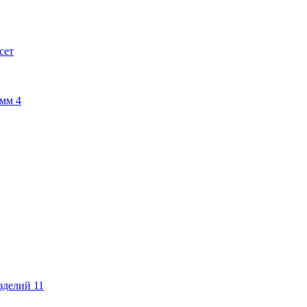
сет
амм
4
изделий
11