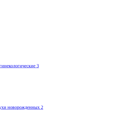
 гинекологические
3
лтухи новорожденных
2