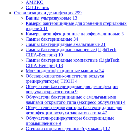
АМИКО
С.П.Гелпик
Стерилизация и дезинфекция
299
Ванны ультразвуковые
13
Камеры бактерицидные для хранения стерильных
изделий
11
Камеры дезинфекционные пароформалиновые
3
Лампы бактерицидные
34
Лампы бактерицидные амальгамные
21
Лампы бактерицидные кварцевые (LightTech,
США-Венгрия)
10
Лампы бактерицидные компактные (LightTech,
США-Венгрия)
13
Моечно-дезинфекционные машины
24
Обеззараживатели-очистители воздуха
(рециркуляторы) ТИОН
4
Облучатели бактерицидные для дезинфекции
воздуха открытого типа
9
Облучатели бактерицидные с амальгамными
лампами открытого типа (экспресс-облучатели)
4
Облучатели-рециркуляторы бактерицидные для
дезинфекции воздуха закрытого типа
47
Облучатели-рециркуляторы бактерицидные
промышленные
9
Стерилизаторы воздушные (сухожары)
12