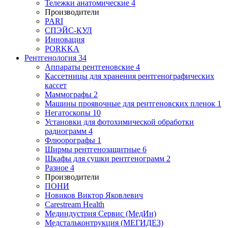
Тележки анатомические
4
Производители
PARI
СПЭЙС-КУЛ
Инновация
PORKKA
Рентгенология
34
Аппараты рентгеновские
4
Кассетницы для хранения рентгенографических
кассет
Маммографы
2
Машины проявочные для рентгеновских пленок
1
Негатоскопы
10
Установки для фотохимической обработки
радиограмм
4
Флюорографы
1
Ширмы рентгенозащитные
6
Шкафы для сушки рентгенограмм
2
Разное
4
Производители
ПОНИ
Новиков Виктор Яковлевич
Carestream Health
Мединдустрия Сервис (МедИн)
Медстальконтрукция (МЕГИДЕЗ)