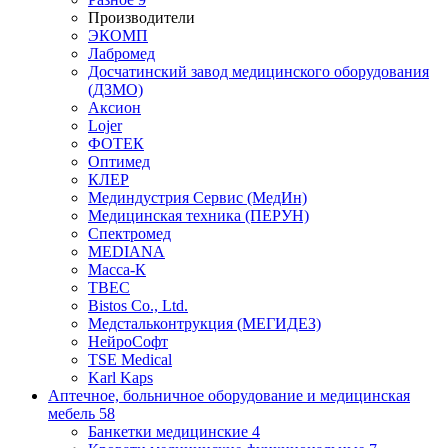
Производители
ЭКОМП
Лабромед
Досчатинский завод медицинского оборудования
(ДЗМО)
Аксион
Lojer
ФОТЕК
Оптимед
КЛЕР
Мединдустрия Сервис (МедИн)
Медицинская техника (ПЕРУН)
Спектромед
MEDIANA
Масса-К
ТВЕС
Bistos Co., Ltd.
Медстальконтрукция (МЕГИДЕЗ)
НейроСофт
TSE Medical
Karl Kaps
Аптечное, больничное оборудование и медицинская
мебель
58
Банкетки медицинские
4