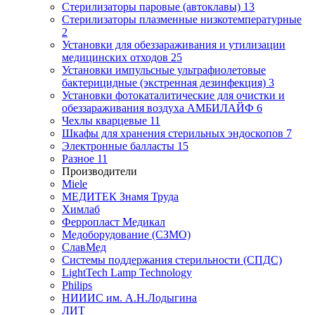
Стерилизаторы паровые (автоклавы)
13
Стерилизаторы плазменные низкотемпературные
2
Установки для обеззараживания и утилизации
медицинских отходов
25
Установки импульсные ультрафиолетовые
бактерицидные (экстренная дезинфекция)
3
Установки фотокаталитические для очистки и
обеззараживания воздуха АМБИЛАЙФ
6
Чехлы кварцевые
11
Шкафы для хранения стерильных эндоскопов
7
Электронные балласты
15
Разное
11
Производители
Miele
МЕДИТЕК Знамя Труда
Химлаб
Ферропласт Медикал
Медоборудование (СЗМО)
СлавМед
Системы поддержания стерильности (СПДС)
LightTech Lamp Technology
Philips
НИИИС им. А.Н.Лодыгина
ЛИТ