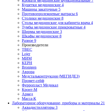
Кровати медицинские функциональные
7
Кушетки медицинские
4
Машины закаточные
5
Противопролежневые матрасы
6
Столики медицинские
8
Столы медицинские для кабинета врача
4
Тумбы медицинские прикроватные
4
Ширмы медицинские
3
Шкафы медицинские
8
Разное
9
Производители
ТВЕС
Lojer
МИМ
КЕРН
Bronigen
Аврора
Медстальконтрукция (МЕГИДЕЗ)
Промет-сейф
Ферропласт Медикал
Кронт-М
Армед
Масса-К
Лабораторное оборудование, приборы и материалы
21
Аквадистилляторы
3