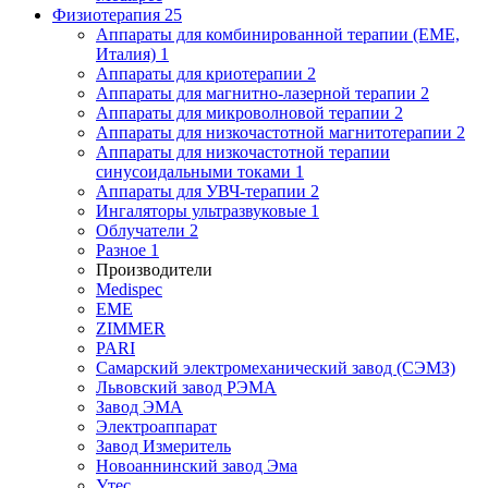
Физиотерапия
25
Аппараты для комбинированной терапии (EME,
Италия)
1
Аппараты для криотерапии
2
Аппараты для магнитно-лазерной терапии
2
Аппараты для микроволновой терапии
2
Аппараты для низкочастотной магнитотерапии
2
Аппараты для низкочастотной терапии
синусоидальными токами
1
Аппараты для УВЧ-терапии
2
Ингаляторы ультразвуковые
1
Облучатели
2
Разное
1
Производители
Medispec
EME
ZIMMER
PARI
Самарский электромеханический завод (СЭМЗ)
Львовский завод РЭМА
Завод ЭМА
Электроаппарат
Завод Измеритель
Новоаннинский завод Эма
Утес