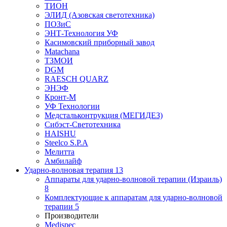
ТИОН
ЭЛИД (Азовская светотехника)
ПОЗиС
ЭНТ-Технология УФ
Касимовский приборный завод
Matachana
ТЗМОИ
DGM
RAESCH QUARZ
ЭНЭФ
Кронт-М
УФ Технологии
Медстальконтрукция (МЕГИДЕЗ)
Сибэст-Светотехника
HAISHU
Steelco S.P.A
Мелитта
Амбилайф
Ударно-волновая терапия
13
Аппараты для ударно-волновой терапии (Израиль)
8
Комплектующие к аппаратам для ударно-волновой
терапии
5
Производители
Medispec