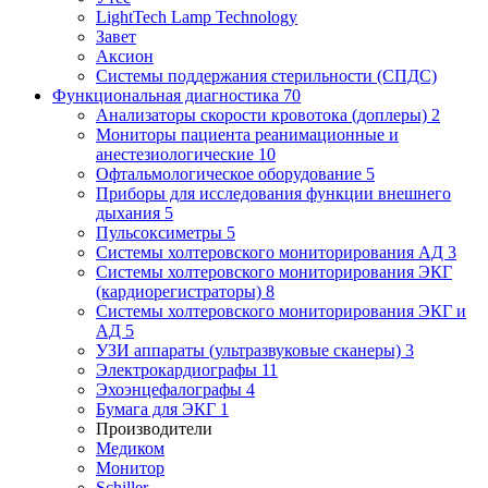
LightTech Lamp Technology
Завет
Аксион
Системы поддержания стерильности (СПДС)
Функциональная диагностика
70
Анализаторы скорости кровотока (доплеры)
2
Мониторы пациента реанимационные и
анестезиологические
10
Офтальмологическое оборудование
5
Приборы для исследования функции внешнего
дыхания
5
Пульсоксиметры
5
Системы холтеровского мониторирования АД
3
Системы холтеровского мониторирования ЭКГ
(кардиорегистраторы)
8
Системы холтеровского мониторирования ЭКГ и
АД
5
УЗИ аппараты (ультразвуковые сканеры)
3
Электрокардиографы
11
Эхоэнцефалографы
4
Бумага для ЭКГ
1
Производители
Медиком
Монитор
Schiller