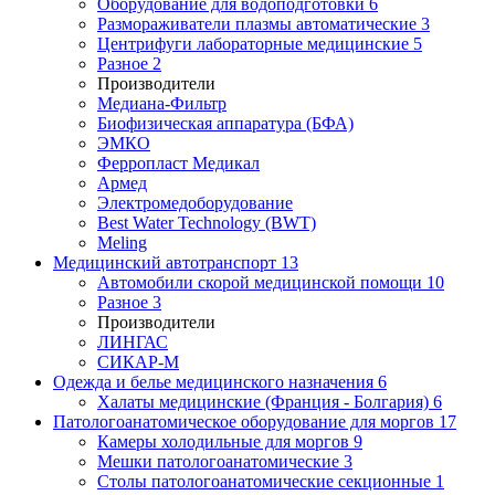
Оборудование для водоподготовки
6
Размораживатели плазмы автоматические
3
Центрифуги лабораторные медицинские
5
Разное
2
Производители
Медиана-Фильтр
Биофизическая аппаратура (БФА)
ЭМКО
Ферропласт Медикал
Армед
Электромедоборудование
Best Water Technology (BWT)
Meling
Медицинский автотранспорт
13
Автомобили скорой медицинской помощи
10
Разное
3
Производители
ЛИНГАС
СИКАР-М
Одежда и белье медицинского назначения
6
Халаты медицинские (Франция - Болгария)
6
Патологоанатомическое оборудование для моргов
17
Камеры холодильные для моргов
9
Мешки патологоанатомические
3
Столы патологоанатомические секционные
1