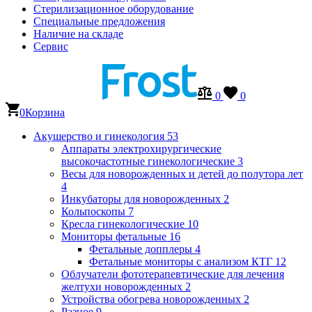
Стерилизационное оборудование
Специальные предложения
Наличие на складе
Сервис
0
0
0
Корзина
Акушерство и гинекология
53
Аппараты электрохирургические
высокочастотные гинекологические
3
Весы для новорожденных и детей до полутора лет
4
Инкубаторы для новорожденных
2
Кольпоскопы
7
Кресла гинекологические
10
Мониторы фетальные
16
Фетальные допплеры
4
Фетальные мониторы с анализом КТГ
12
Облучатели фототерапевтические для лечения
желтухи новорожденных
2
Устройства обогрева новорожденных
2
Разное
9