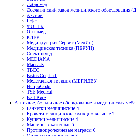
Лабромед
Досчатинский завод медицинского оборудования 
Аксион
Lojer
ФОТЕК
Оптимед
КЛЕР
Мединдустрия Сервис (МедИн)
Медицинская техника (ПЕРУН)
Спектромед
MEDIANA
Масса-К
ТВЕС
Bistos Co., Ltd.
Медстальконтрукция (МЕГИДЕЗ)
НейроСофт
TSE Medical
Karl Kaps
Аптечное, больничное оборудование и медицинская меб
Банкетки медицинские
4
Кровати медицинские функциональные
7
Кушетки медицинские
4
Машины закаточные
5
Противопролежневые матрасы
6
Столики медицинские
8