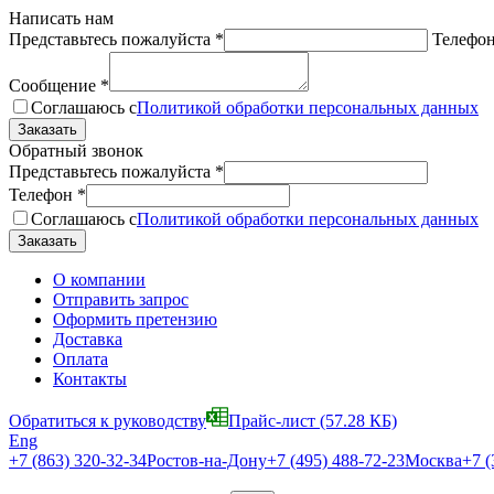
Написать нам
Представьтесь пожалуйста
*
Телефо
Сообщение
*
Соглашаюсь с
Политикой обработки персональных данных
Обратный звонок
Представьтесь пожалуйста
*
Телефон
*
Соглашаюсь с
Политикой обработки персональных данных
О компании
Отправить запрос
Оформить претензию
Доставка
Оплата
Контакты
Обратиться к руководству
Прайс-лист
(57.28 КБ)
Eng
+7 (863) 320-32-34
Ростов-на-Дону
+7 (495) 488-72-23
Москва
+7 (