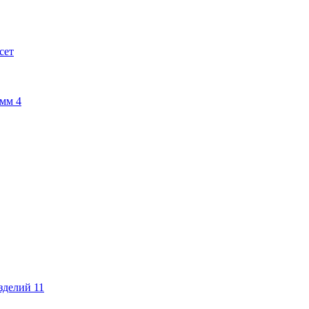
сет
амм
4
изделий
11