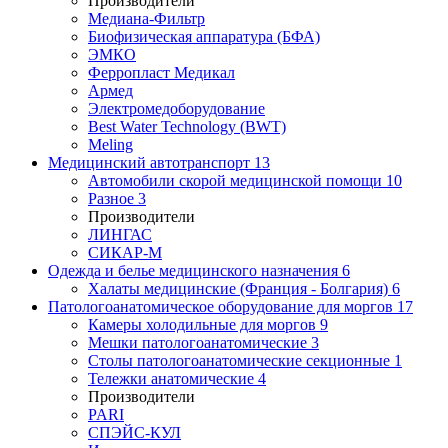
Производители
Медиана-Фильтр
Биофизическая аппаратура (БФА)
ЭМКО
Ферропласт Медикал
Армед
Электромедоборудование
Best Water Technology (BWT)
Meling
Медицинский автотранспорт
13
Автомобили скорой медицинской помощи
10
Разное
3
Производители
ЛИНГАС
СИКАР-М
Одежда и белье медицинского назначения
6
Халаты медицинские (Франция - Болгария)
6
Патологоанатомическое оборудование для моргов
17
Камеры холодильные для моргов
9
Мешки патологоанатомические
3
Столы патологоанатомические секционные
1
Тележки анатомические
4
Производители
PARI
СПЭЙС-КУЛ