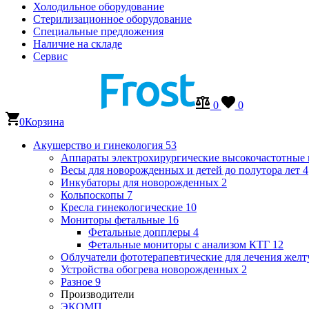
Холодильное оборудование
Стерилизационное оборудование
Специальные предложения
Наличие на складе
Сервис
0
0
0
Корзина
Акушерство и гинекология
53
Аппараты электрохирургические высокочастотные
Весы для новорожденных и детей до полутора лет
4
Инкубаторы для новорожденных
2
Кольпоскопы
7
Кресла гинекологические
10
Мониторы фетальные
16
Фетальные допплеры
4
Фетальные мониторы с анализом КТГ
12
Облучатели фототерапевтические для лечения же
Устройства обогрева новорожденных
2
Разное
9
Производители
ЭКОМП