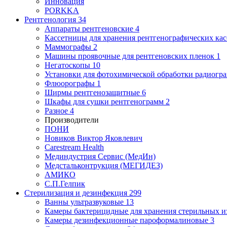
Инновация
PORKKA
Рентгенология
34
Аппараты рентгеновские
4
Кассетницы для хранения рентгенографических кас
Маммографы
2
Машины проявочные для рентгеновских пленок
1
Негатоскопы
10
Установки для фотохимической обработки радиогр
Флюорографы
1
Ширмы рентгенозащитные
6
Шкафы для сушки рентгенограмм
2
Разное
4
Производители
ПОНИ
Новиков Виктор Яковлевич
Carestream Health
Мединдустрия Сервис (МедИн)
Медстальконтрукция (МЕГИДЕЗ)
АМИКО
С.П.Гелпик
Стерилизация и дезинфекция
299
Ванны ультразвуковые
13
Камеры бактерицидные для хранения стерильных 
Камеры дезинфекционные пароформалиновые
3