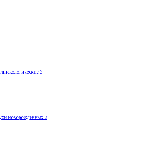
 гинекологические
3
лтухи новорожденных
2