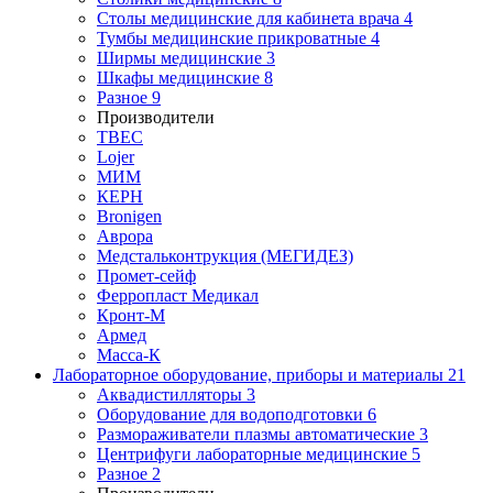
Столы медицинские для кабинета врача
4
Тумбы медицинские прикроватные
4
Ширмы медицинские
3
Шкафы медицинские
8
Разное
9
Производители
ТВЕС
Lojer
МИМ
КЕРН
Bronigen
Аврора
Медстальконтрукция (МЕГИДЕЗ)
Промет-сейф
Ферропласт Медикал
Кронт-М
Армед
Масса-К
Лабораторное оборудование, приборы и материалы
21
Аквадистилляторы
3
Оборудование для водоподготовки
6
Размораживатели плазмы автоматические
3
Центрифуги лабораторные медицинские
5
Разное
2