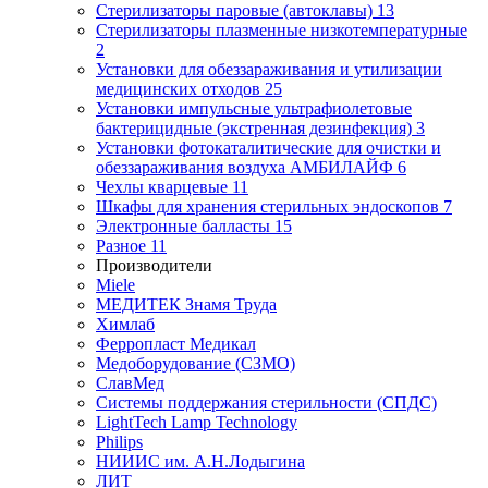
Стерилизаторы паровые (автоклавы)
13
Стерилизаторы плазменные низкотемпературные
2
Установки для обеззараживания и утилизации
медицинских отходов
25
Установки импульсные ультрафиолетовые
бактерицидные (экстренная дезинфекция)
3
Установки фотокаталитические для очистки и
обеззараживания воздуха АМБИЛАЙФ
6
Чехлы кварцевые
11
Шкафы для хранения стерильных эндоскопов
7
Электронные балласты
15
Разное
11
Производители
Miele
МЕДИТЕК Знамя Труда
Химлаб
Ферропласт Медикал
Медоборудование (СЗМО)
СлавМед
Системы поддержания стерильности (СПДС)
LightTech Lamp Technology
Philips
НИИИС им. А.Н.Лодыгина
ЛИТ