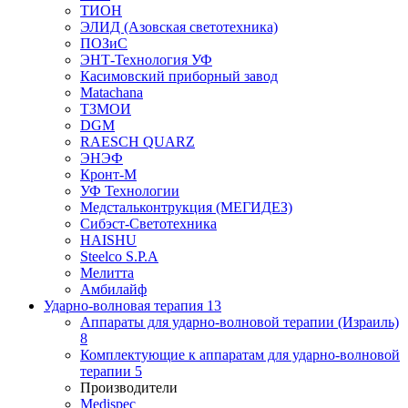
ТИОН
ЭЛИД (Азовская светотехника)
ПОЗиС
ЭНТ-Технология УФ
Касимовский приборный завод
Matachana
ТЗМОИ
DGM
RAESCH QUARZ
ЭНЭФ
Кронт-М
УФ Технологии
Медстальконтрукция (МЕГИДЕЗ)
Сибэст-Светотехника
HAISHU
Steelco S.P.A
Мелитта
Амбилайф
Ударно-волновая терапия
13
Аппараты для ударно-волновой терапии (Израиль)
8
Комплектующие к аппаратам для ударно-волновой
терапии
5
Производители
Medispec