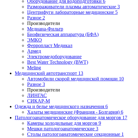
Оборудование для водоподготовки
6
Размораживатели плазмы автоматические
3
Центрифуги лабораторные медицинские
5
Разное
2
Производители
Медиана-Фильтр
Биофизическая аппаратура (БФА)
ЭМКО
Ферропласт Медикал
Армед
Электромедоборудование
Best Water Technology (BWT)
Meling
Медицинский автотранспорт
13
Автомобили скорой медицинской помощи
10
Разное
3
Производители
ЛИНГАС
СИКАР-М
Одежда и белье медицинского назначения
6
Халаты медицинские (Франция - Болгария)
6
Патологоанатомическое оборудование для моргов
17
Камеры холодильные для моргов
9
Мешки патологоанатомические
3
Столы патологоанатомические секционные
1