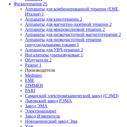
Физиотерапия
25
Аппараты для комбинированной терапии (EME,
Италия)
1
Аппараты для криотерапии
2
Аппараты для магнитно-лазерной терапии
2
Аппараты для микроволновой терапии
2
Аппараты для низкочастотной магнитотерапии
2
Аппараты для низкочастотной терапии
синусоидальными токами
1
Аппараты для УВЧ-терапии
2
Ингаляторы ультразвуковые
1
Облучатели
2
Разное
1
Производители
Medispec
EME
ZIMMER
PARI
Самарский электромеханический завод (СЭМЗ)
Львовский завод РЭМА
Завод ЭМА
Электроаппарат
Завод Измеритель
Новоаннинский завод Эма
Утес