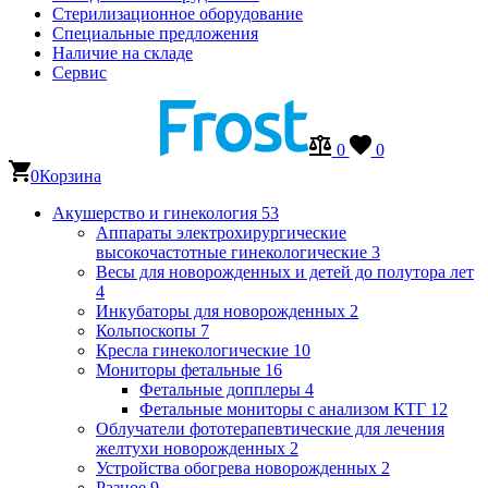
Стерилизационное оборудование
Специальные предложения
Наличие на складе
Сервис
0
0
0
Корзина
Акушерство и гинекология
53
Аппараты электрохирургические
высокочастотные гинекологические
3
Весы для новорожденных и детей до полутора лет
4
Инкубаторы для новорожденных
2
Кольпоскопы
7
Кресла гинекологические
10
Мониторы фетальные
16
Фетальные допплеры
4
Фетальные мониторы с анализом КТГ
12
Облучатели фототерапевтические для лечения
желтухи новорожденных
2
Устройства обогрева новорожденных
2
Разное
9