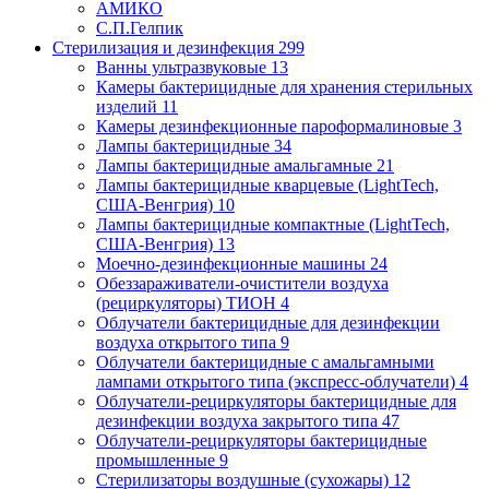
АМИКО
С.П.Гелпик
Стерилизация и дезинфекция
299
Ванны ультразвуковые
13
Камеры бактерицидные для хранения стерильных
изделий
11
Камеры дезинфекционные пароформалиновые
3
Лампы бактерицидные
34
Лампы бактерицидные амальгамные
21
Лампы бактерицидные кварцевые (LightTech,
США-Венгрия)
10
Лампы бактерицидные компактные (LightTech,
США-Венгрия)
13
Моечно-дезинфекционные машины
24
Обеззараживатели-очистители воздуха
(рециркуляторы) ТИОН
4
Облучатели бактерицидные для дезинфекции
воздуха открытого типа
9
Облучатели бактерицидные с амальгамными
лампами открытого типа (экспресс-облучатели)
4
Облучатели-рециркуляторы бактерицидные для
дезинфекции воздуха закрытого типа
47
Облучатели-рециркуляторы бактерицидные
промышленные
9
Стерилизаторы воздушные (сухожары)
12