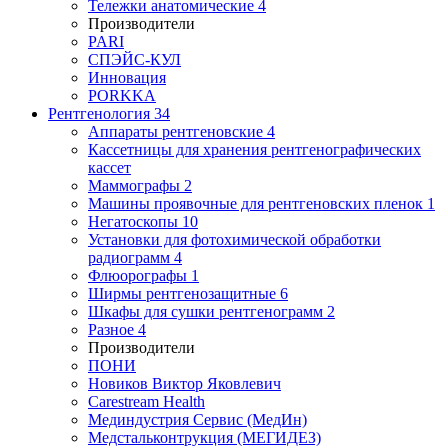
Тележки анатомические
4
Производители
PARI
СПЭЙС-КУЛ
Инновация
PORKKA
Рентгенология
34
Аппараты рентгеновские
4
Кассетницы для хранения рентгенографических
кассет
Маммографы
2
Машины проявочные для рентгеновских пленок
1
Негатоскопы
10
Установки для фотохимической обработки
радиограмм
4
Флюорографы
1
Ширмы рентгенозащитные
6
Шкафы для сушки рентгенограмм
2
Разное
4
Производители
ПОНИ
Новиков Виктор Яковлевич
Carestream Health
Мединдустрия Сервис (МедИн)
Медстальконтрукция (МЕГИДЕЗ)