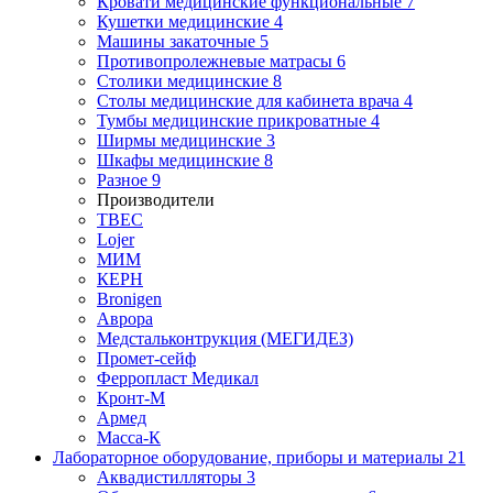
Кровати медицинские функциональные
7
Кушетки медицинские
4
Машины закаточные
5
Противопролежневые матрасы
6
Столики медицинские
8
Столы медицинские для кабинета врача
4
Тумбы медицинские прикроватные
4
Ширмы медицинские
3
Шкафы медицинские
8
Разное
9
Производители
ТВЕС
Lojer
МИМ
КЕРН
Bronigen
Аврора
Медстальконтрукция (МЕГИДЕЗ)
Промет-сейф
Ферропласт Медикал
Кронт-М
Армед
Масса-К
Лабораторное оборудование, приборы и материалы
21
Аквадистилляторы
3