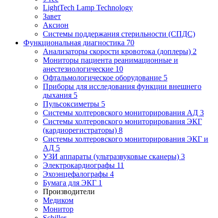
LightTech Lamp Technology
Завет
Аксион
Системы поддержания стерильности (СПДС)
Функциональная диагностика
70
Анализаторы скорости кровотока (доплеры)
2
Мониторы пациента реанимационные и
анестезиологические
10
Офтальмологическое оборудование
5
Приборы для исследования функции внешнего
дыхания
5
Пульсоксиметры
5
Системы холтеровского мониторирования АД
3
Системы холтеровского мониторирования ЭКГ
(кардиорегистраторы)
8
Системы холтеровского мониторирования ЭКГ и
АД
5
УЗИ аппараты (ультразвуковые сканеры)
3
Электрокардиографы
11
Эхоэнцефалографы
4
Бумага для ЭКГ
1
Производители
Медиком
Монитор
Schiller