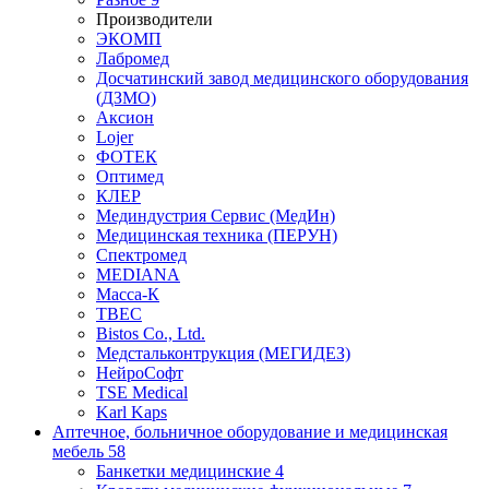
Производители
ЭКОМП
Лабромед
Досчатинский завод медицинского оборудования
(ДЗМО)
Аксион
Lojer
ФОТЕК
Оптимед
КЛЕР
Мединдустрия Сервис (МедИн)
Медицинская техника (ПЕРУН)
Спектромед
MEDIANA
Масса-К
ТВЕС
Bistos Co., Ltd.
Медстальконтрукция (МЕГИДЕЗ)
НейроСофт
TSE Medical
Karl Kaps
Аптечное, больничное оборудование и медицинская
мебель
58
Банкетки медицинские
4