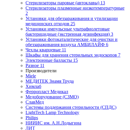
Стерилизаторы паровые (автоклавы)
13
Стерилизаторы плазменные низкотемпературные
2
Установки для обеззараживания и утилизации
медицинских отходов
25
Установки импульсные ультрафиолетовые
бактерицидные (экстренная дезинфекция)
3
Установки фотокаталитические для очистки и
обеззараживания воздуха АМБИЛАЙФ
6
Чехлы кварцевые
11
Шкафы для хранения стерильных эндоскопов
7
Электронные балласты
15
Разное
11
Производители
Miele
МЕДИТЕК Знамя Труда
Химлаб
Ферропласт Медикал
Медоборудование (СЗМО)
СлавМед
Системы поддержания стерильности (СПДС)
LightTech Lamp Technology
Philips
НИИИС им. А.Н.Лодыгина
ЛИТ