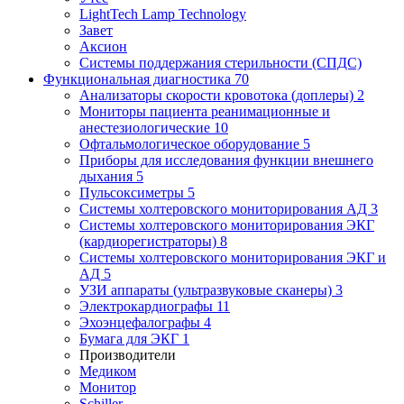
LightTech Lamp Technology
Завет
Аксион
Системы поддержания стерильности (СПДС)
Функциональная диагностика
70
Анализаторы скорости кровотока (доплеры)
2
Мониторы пациента реанимационные и
анестезиологические
10
Офтальмологическое оборудование
5
Приборы для исследования функции внешнего
дыхания
5
Пульсоксиметры
5
Системы холтеровского мониторирования АД
3
Системы холтеровского мониторирования ЭКГ
(кардиорегистраторы)
8
Системы холтеровского мониторирования ЭКГ и
АД
5
УЗИ аппараты (ультразвуковые сканеры)
3
Электрокардиографы
11
Эхоэнцефалографы
4
Бумага для ЭКГ
1
Производители
Медиком
Монитор
Schiller