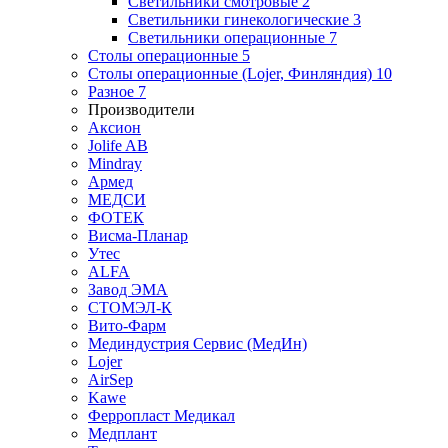
Светильники смотровые
2
Светильники гинекологические
3
Светильники операционные
7
Столы операционные
5
Столы операционные (Lojer, Финляндия)
10
Разное
7
Производители
Аксион
Jolife AB
Mindray
Армед
МЕДСИ
ФОТЕК
Висма-Планар
Утес
ALFA
Завод ЭМА
СТОМЭЛ-К
Вито-Фарм
Мединдустрия Сервис (МедИн)
Lojer
AirSep
Kawe
Ферропласт Медикал
Медплант