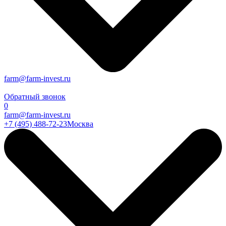
farm@farm-invest.ru
Обратный звонок
0
farm@farm-invest.ru
+7 (495) 488-72-23
Москва