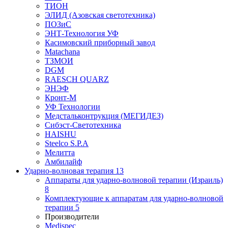
ТИОН
ЭЛИД (Азовская светотехника)
ПОЗиС
ЭНТ-Технология УФ
Касимовский приборный завод
Matachana
ТЗМОИ
DGM
RAESCH QUARZ
ЭНЭФ
Кронт-М
УФ Технологии
Медстальконтрукция (МЕГИДЕЗ)
Сибэст-Светотехника
HAISHU
Steelco S.P.A
Мелитта
Амбилайф
Ударно-волновая терапия
13
Аппараты для ударно-волновой терапии (Израиль)
8
Комплектующие к аппаратам для ударно-волновой
терапии
5
Производители
Medispec