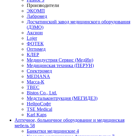
Производители
ЭКОМП
Лабромед
Досчатинский завод медицинского оборудования
(ДЗМО)
Аксион
Lojer
ФОТЕК
Оптимед
КЛЕР
Мединдустрия Сервис (МедИн)
Медицинская техника (ПЕРУН)
Спектромед
MEDIANA
Масса-К
ТВЕС
Bistos Co., Ltd.
Медстальконтрукция (МЕГИДЕЗ)
НейроСофт
TSE Medical
Karl Kaps
Аптечное, больничное оборудование и медицинская
мебель
58
Банкетки медицинские
4