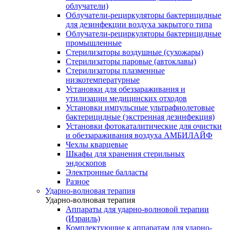
облучатели)
Облучатели-рециркуляторы бактерицидные
для дезинфекции воздуха закрытого типа
Облучатели-рециркуляторы бактерицидные
промышленные
Стерилизаторы воздушные (сухожары)
Стерилизаторы паровые (автоклавы)
Стерилизаторы плазменные
низкотемпературные
Установки для обеззараживания и
утилизации медицинских отходов
Установки импульсные ультрафиолетовые
бактерицидные (экстренная дезинфекция)
Установки фотокаталитические для очистки
и обеззараживания воздуха АМБИЛАЙФ
Чехлы кварцевые
Шкафы для хранения стерильных
эндоскопов
Электронные балласты
Разное
Ударно-волновая терапия
Ударно-волновая терапия
Аппараты для ударно-волновой терапии
(Израиль)
Комплектующие к аппаратам для ударно-