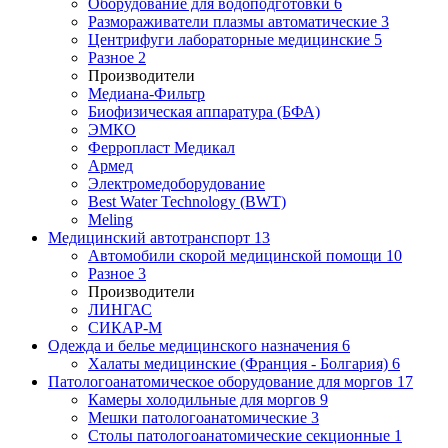
Оборудование для водоподготовки
6
Размораживатели плазмы автоматические
3
Центрифуги лабораторные медицинские
5
Разное
2
Производители
Медиана-Фильтр
Биофизическая аппаратура (БФА)
ЭМКО
Ферропласт Медикал
Армед
Электромедоборудование
Best Water Technology (BWT)
Meling
Медицинский автотранспорт
13
Автомобили скорой медицинской помощи
10
Разное
3
Производители
ЛИНГАС
СИКАР-М
Одежда и белье медицинского назначения
6
Халаты медицинские (Франция - Болгария)
6
Патологоанатомическое оборудование для моргов
17
Камеры холодильные для моргов
9
Мешки патологоанатомические
3
Столы патологоанатомические секционные
1