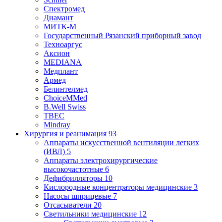
Спектромед
Диамант
МИТК-М
Государственный Рязанский приборный завод
Техноаргус
Аксион
MEDIANA
Медплант
Армед
Белинтелмед
ChoiceMMed
B.Well Swiss
ТВЕС
Mindray
Хирургия и реанимация
93
Аппараты искусственной вентиляции легких
(ИВЛ)
5
Аппараты электрохирургические
высокочастотные
6
Дефибрилляторы
10
Кислородные концентраторы медицинские
3
Насосы шприцевые
7
Отсасыватели
20
Светильники медицинские
12