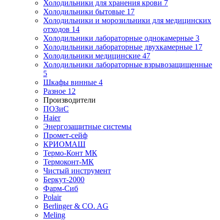
Холодильники для хранения крови
7
Холодильники бытовые
17
Холодильники и морозильники для медицинских
отходов
14
Холодильники лабораторные однокамерные
3
Холодильники лабораторные двухкамерные
17
Холодильники медицинские
47
Холодильники лабораторные взрывозащищенные
5
Шкафы винные
4
Разное
12
Производители
ПОЗиС
Haier
Энергозащитные системы
Промет-сейф
КРИОМАШ
Термо-Конт МК
Термоконт-МК
Чистый инструмент
Беркут-2000
Фарм-Сиб
Polair
Berlinger & CO. AG
Meling