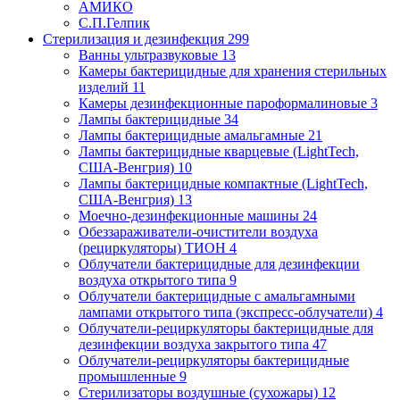
АМИКО
С.П.Гелпик
Стерилизация и дезинфекция
299
Ванны ультразвуковые
13
Камеры бактерицидные для хранения стерильных
изделий
11
Камеры дезинфекционные пароформалиновые
3
Лампы бактерицидные
34
Лампы бактерицидные амальгамные
21
Лампы бактерицидные кварцевые (LightTech,
США-Венгрия)
10
Лампы бактерицидные компактные (LightTech,
США-Венгрия)
13
Моечно-дезинфекционные машины
24
Обеззараживатели-очистители воздуха
(рециркуляторы) ТИОН
4
Облучатели бактерицидные для дезинфекции
воздуха открытого типа
9
Облучатели бактерицидные с амальгамными
лампами открытого типа (экспресс-облучатели)
4
Облучатели-рециркуляторы бактерицидные для
дезинфекции воздуха закрытого типа
47
Облучатели-рециркуляторы бактерицидные
промышленные
9
Стерилизаторы воздушные (сухожары)
12