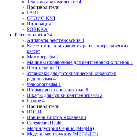
Тележки анатомические
4
Производители
PARI
СПЭЙС-КУЛ
Инновация
PORKKA
Рентгенология
34
Аппараты рентгеновские
4
Кассетницы для хранения рентгенографических
кассет
Маммографы
2
Машины проявочные для рентгеновских пленок
1
Негатоскопы
10
Установки для фотохимической обработки
радиограмм
4
Флюорографы
1
Ширмы рентгенозащитные
6
Шкафы для сушки рентгенограмм
2
Разное
4
Производители
ПОНИ
Новиков Виктор Яковлевич
Carestream Health
Мединдустрия Сервис (МедИн)
Медстальконтрукция (МЕГИДЕЗ)