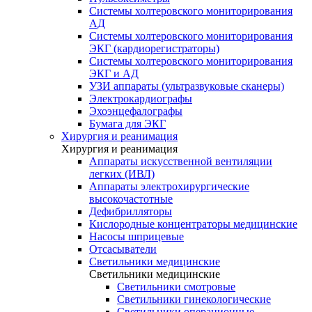
Системы холтеровского мониторирования
АД
Системы холтеровского мониторирования
ЭКГ (кардиорегистраторы)
Системы холтеровского мониторирования
ЭКГ и АД
УЗИ аппараты (ультразвуковые сканеры)
Электрокардиографы
Эхоэнцефалографы
Бумага для ЭКГ
Хирургия и реанимация
Хирургия и реанимация
Аппараты искусственной вентиляции
легких (ИВЛ)
Аппараты электрохирургические
высокочастотные
Дефибрилляторы
Кислородные концентраторы медицинские
Насосы шприцевые
Отсасыватели
Светильники медицинские
Светильники медицинские
Светильники смотровые
Светильники гинекологические
Светильники операционные