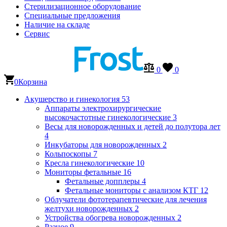
Стерилизационное оборудование
Специальные предложения
Наличие на складе
Сервис
0
0
0
Корзина
Акушерство и гинекология
53
Аппараты электрохирургические
высокочастотные гинекологические
3
Весы для новорожденных и детей до полутора лет
4
Инкубаторы для новорожденных
2
Кольпоскопы
7
Кресла гинекологические
10
Мониторы фетальные
16
Фетальные допплеры
4
Фетальные мониторы с анализом КТГ
12
Облучатели фототерапевтические для лечения
желтухи новорожденных
2
Устройства обогрева новорожденных
2
Разное
9