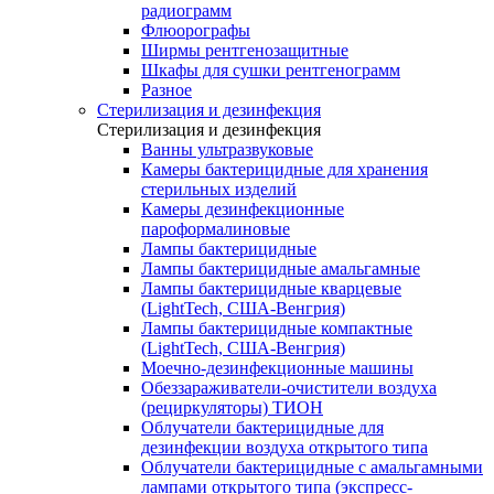
радиограмм
Флюорографы
Ширмы рентгенозащитные
Шкафы для сушки рентгенограмм
Разное
Стерилизация и дезинфекция
Стерилизация и дезинфекция
Ванны ультразвуковые
Камеры бактерицидные для хранения
стерильных изделий
Камеры дезинфекционные
пароформалиновые
Лампы бактерицидные
Лампы бактерицидные амальгамные
Лампы бактерицидные кварцевые
(LightTech, США-Венгрия)
Лампы бактерицидные компактные
(LightTech, США-Венгрия)
Моечно-дезинфекционные машины
Обеззараживатели-очистители воздуха
(рециркуляторы) ТИОН
Облучатели бактерицидные для
дезинфекции воздуха открытого типа
Облучатели бактерицидные с амальгамными
лампами открытого типа (экспресс-