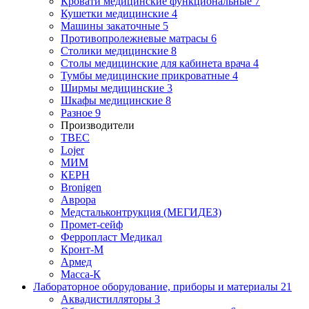
Кровати медицинские функциональные
7
Кушетки медицинские
4
Машины закаточные
5
Противопролежневые матрасы
6
Столики медицинские
8
Столы медицинские для кабинета врача
4
Тумбы медицинские прикроватные
4
Ширмы медицинские
3
Шкафы медицинские
8
Разное
9
Производители
ТВЕС
Lojer
МИМ
КЕРН
Bronigen
Аврора
Медстальконтрукция (МЕГИДЕЗ)
Промет-сейф
Ферропласт Медикал
Кронт-М
Армед
Масса-К
Лабораторное оборудование, приборы и материалы
21
Аквадистилляторы
3