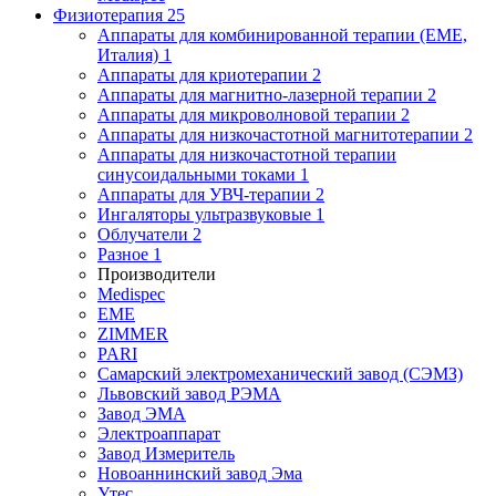
Физиотерапия
25
Аппараты для комбинированной терапии (EME,
Италия)
1
Аппараты для криотерапии
2
Аппараты для магнитно-лазерной терапии
2
Аппараты для микроволновой терапии
2
Аппараты для низкочастотной магнитотерапии
2
Аппараты для низкочастотной терапии
синусоидальными токами
1
Аппараты для УВЧ-терапии
2
Ингаляторы ультразвуковые
1
Облучатели
2
Разное
1
Производители
Medispec
EME
ZIMMER
PARI
Самарский электромеханический завод (СЭМЗ)
Львовский завод РЭМА
Завод ЭМА
Электроаппарат
Завод Измеритель
Новоаннинский завод Эма
Утес