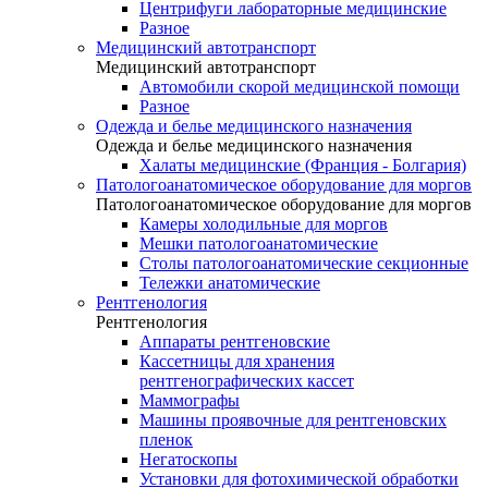
Центрифуги лабораторные медицинские
Разное
Медицинский автотранспорт
Медицинский автотранспорт
Автомобили скорой медицинской помощи
Разное
Одежда и белье медицинского назначения
Одежда и белье медицинского назначения
Халаты медицинские (Франция - Болгария)
Патологоанатомическое оборудование для моргов
Патологоанатомическое оборудование для моргов
Камеры холодильные для моргов
Мешки патологоанатомические
Столы патологоанатомические секционные
Тележки анатомические
Рентгенология
Рентгенология
Аппараты рентгеновские
Кассетницы для хранения
рентгенографических кассет
Маммографы
Машины проявочные для рентгеновских
пленок
Негатоскопы
Установки для фотохимической обработки