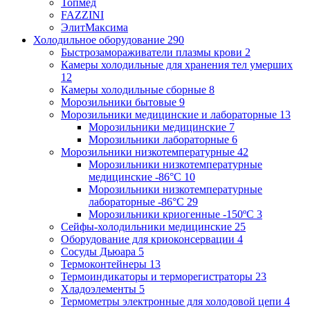
Топмед
FAZZINI
ЭлитМаксима
Холодильное оборудование
290
Быстрозамораживатели плазмы крови
2
Камеры холодильные для хранения тел умерших
12
Камеры холодильные сборные
8
Морозильники бытовые
9
Морозильники медицинские и лабораторные
13
Морозильники медицинские
7
Морозильники лабораторные
6
Морозильники низкотемпературные
42
Морозильники низкотемпературные
медицинские -86°С
10
Морозильники низкотемпературные
лабораторные -86°С
29
Морозильники криогенные -150ºC
3
Сейфы-холодильники медицинские
25
Оборудование для криоконсервации
4
Сосуды Дьюара
5
Термоконтейнеры
13
Термоиндикаторы и терморегистраторы
23
Хладоэлементы
5
Термометры электронные для холодовой цепи
4