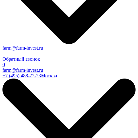
farm@farm-invest.ru
Обратный звонок
0
farm@farm-invest.ru
+7 (495) 488-72-23
Москва