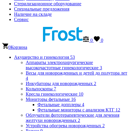
Стерилизационное оборудование
Специальные предложения
Наличие на складе
Сервис
0
0
0
Корзина
Акушерство и гинекология
53
Аппараты электрохирургические
высокочастотные гинекологические
3
Весы для новорожденных и детей до полутора лет
4
Инкубаторы для новорожденных
2
Кольпоскопы
7
Кресла гинекологические
10
Мониторы фетальные
16
Фетальные допплеры
4
Фетальные мониторы с анализом КТГ
12
Облучатели фототерапевтические для лечения
желтухи новорожденных
2
Устройства обогрева новорожденных
2
Разное
9