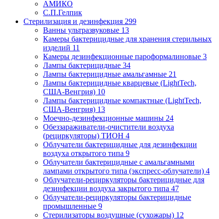
АМИКО
С.П.Гелпик
Стерилизация и дезинфекция
299
Ванны ультразвуковые
13
Камеры бактерицидные для хранения стерильных
изделий
11
Камеры дезинфекционные пароформалиновые
3
Лампы бактерицидные
34
Лампы бактерицидные амальгамные
21
Лампы бактерицидные кварцевые (LightTech,
США-Венгрия)
10
Лампы бактерицидные компактные (LightTech,
США-Венгрия)
13
Моечно-дезинфекционные машины
24
Обеззараживатели-очистители воздуха
(рециркуляторы) ТИОН
4
Облучатели бактерицидные для дезинфекции
воздуха открытого типа
9
Облучатели бактерицидные с амальгамными
лампами открытого типа (экспресс-облучатели)
4
Облучатели-рециркуляторы бактерицидные для
дезинфекции воздуха закрытого типа
47
Облучатели-рециркуляторы бактерицидные
промышленные
9
Стерилизаторы воздушные (сухожары)
12