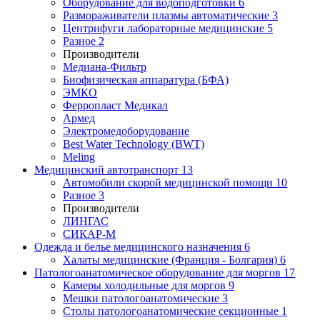
Оборудование для водоподготовки
6
Размораживатели плазмы автоматические
3
Центрифуги лабораторные медицинские
5
Разное
2
Производители
Медиана-Фильтр
Биофизическая аппаратура (БФА)
ЭМКО
Ферропласт Медикал
Армед
Электромедоборудование
Best Water Technology (BWT)
Meling
Медицинский автотранспорт
13
Автомобили скорой медицинской помощи
10
Разное
3
Производители
ЛИНГАС
СИКАР-М
Одежда и белье медицинского назначения
6
Халаты медицинские (Франция - Болгария)
6
Патологоанатомическое оборудование для моргов
17
Камеры холодильные для моргов
9
Мешки патологоанатомические
3
Столы патологоанатомические секционные
1