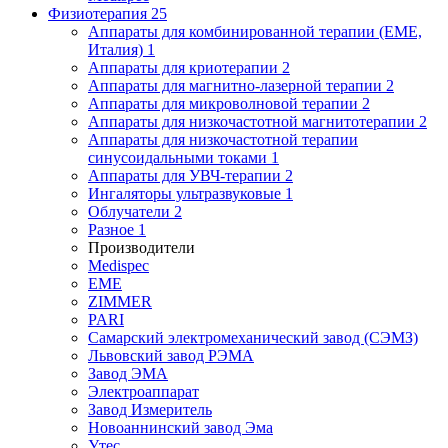
Физиотерапия
25
Аппараты для комбинированной терапии (EME,
Италия)
1
Аппараты для криотерапии
2
Аппараты для магнитно-лазерной терапии
2
Аппараты для микроволновой терапии
2
Аппараты для низкочастотной магнитотерапии
2
Аппараты для низкочастотной терапии
синусоидальными токами
1
Аппараты для УВЧ-терапии
2
Ингаляторы ультразвуковые
1
Облучатели
2
Разное
1
Производители
Medispec
EME
ZIMMER
PARI
Самарский электромеханический завод (СЭМЗ)
Львовский завод РЭМА
Завод ЭМА
Электроаппарат
Завод Измеритель
Новоаннинский завод Эма
Утес