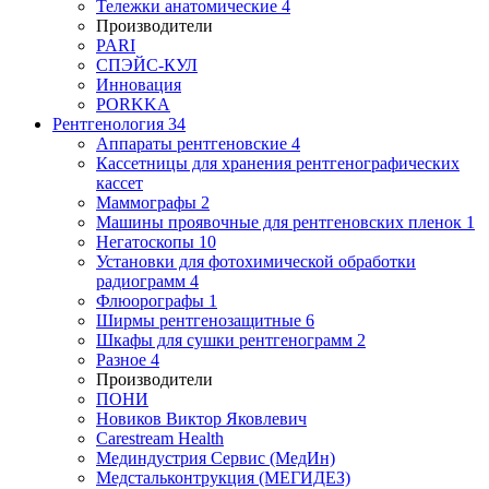
Тележки анатомические
4
Производители
PARI
СПЭЙС-КУЛ
Инновация
PORKKA
Рентгенология
34
Аппараты рентгеновские
4
Кассетницы для хранения рентгенографических
кассет
Маммографы
2
Машины проявочные для рентгеновских пленок
1
Негатоскопы
10
Установки для фотохимической обработки
радиограмм
4
Флюорографы
1
Ширмы рентгенозащитные
6
Шкафы для сушки рентгенограмм
2
Разное
4
Производители
ПОНИ
Новиков Виктор Яковлевич
Carestream Health
Мединдустрия Сервис (МедИн)
Медстальконтрукция (МЕГИДЕЗ)