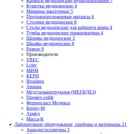
Кровати медицинские функциональные
7
Кушетки медицинские
4
Машины закаточные
5
Противопролежневые матрасы
6
Столики медицинские
8
Столы медицинские для кабинета врача
4
Тумбы медицинские прикроватные
4
Ширмы медицинские
3
Шкафы медицинские
8
Разное
9
Производители
ТВЕС
Lojer
МИМ
КЕРН
Bronigen
Аврора
Медстальконтрукция (МЕГИДЕЗ)
Промет-сейф
Ферропласт Медикал
Кронт-М
Армед
Масса-К
Лабораторное оборудование, приборы и материалы
21
Аквадистилляторы
3