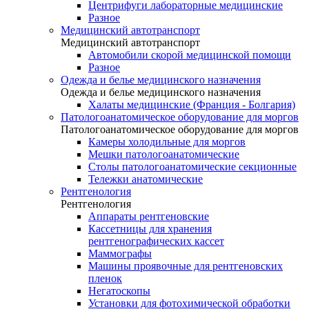
Центрифуги лабораторные медицинские
Разное
Медицинский автотранспорт
Медицинский автотранспорт
Автомобили скорой медицинской помощи
Разное
Одежда и белье медицинского назначения
Одежда и белье медицинского назначения
Халаты медицинские (Франция - Болгария)
Патологоанатомическое оборудование для моргов
Патологоанатомическое оборудование для моргов
Камеры холодильные для моргов
Мешки патологоанатомические
Столы патологоанатомические секционные
Тележки анатомические
Рентгенология
Рентгенология
Аппараты рентгеновские
Кассетницы для хранения
рентгенографических кассет
Маммографы
Машины проявочные для рентгеновских
пленок
Негатоскопы
Установки для фотохимической обработки