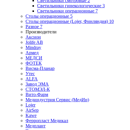
Светильники смотровые
2
Светильники гинекологические
3
Светильники операционные
7
Столы операционные
5
Столы операционные (Lojer, Финляндия)
10
Разное
7
Производители
Аксион
Jolife AB
Mindray
Армед
МЕДСИ
ФОТЕК
Висма-Планар
Утес
ALFA
Завод ЭМА
СТОМЭЛ-К
Вито-Фарм
Мединдустрия Сервис (МедИн)
Lojer
AirSep
Kawe
Ферропласт Медикал
Медплант