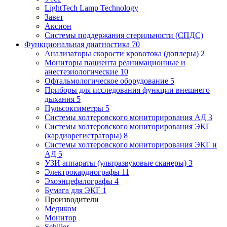
LightTech Lamp Technology
Завет
Аксион
Системы поддержания стерильности (СПДС)
Функциональная диагностика
70
Анализаторы скорости кровотока (доплеры)
2
Мониторы пациента реанимационные и
анестезиологические
10
Офтальмологическое оборудование
5
Приборы для исследования функции внешнего
дыхания
5
Пульсоксиметры
5
Системы холтеровского мониторирования АД
3
Системы холтеровского мониторирования ЭКГ
(кардиорегистраторы)
8
Системы холтеровского мониторирования ЭКГ и
АД
5
УЗИ аппараты (ультразвуковые сканеры)
3
Электрокардиографы
11
Эхоэнцефалографы
4
Бумага для ЭКГ
1
Производители
Медиком
Монитор
Schiller