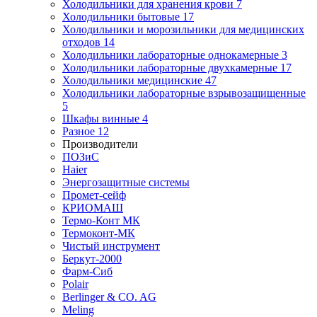
Холодильники для хранения крови
7
Холодильники бытовые
17
Холодильники и морозильники для медицинских
отходов
14
Холодильники лабораторные однокамерные
3
Холодильники лабораторные двухкамерные
17
Холодильники медицинские
47
Холодильники лабораторные взрывозащищенные
5
Шкафы винные
4
Разное
12
Производители
ПОЗиС
Haier
Энергозащитные системы
Промет-сейф
КРИОМАШ
Термо-Конт МК
Термоконт-МК
Чистый инструмент
Беркут-2000
Фарм-Сиб
Polair
Berlinger & CO. AG
Meling