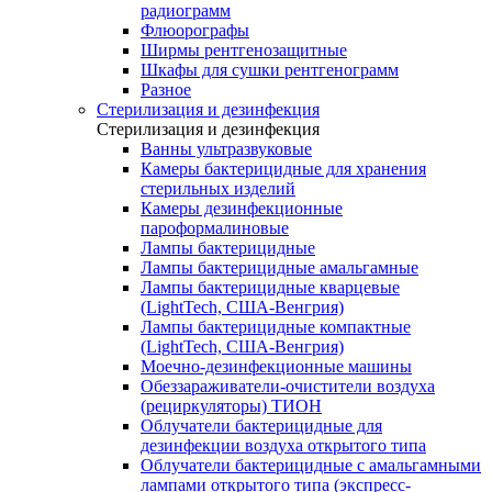
радиограмм
Флюорографы
Ширмы рентгенозащитные
Шкафы для сушки рентгенограмм
Разное
Стерилизация и дезинфекция
Стерилизация и дезинфекция
Ванны ультразвуковые
Камеры бактерицидные для хранения
стерильных изделий
Камеры дезинфекционные
пароформалиновые
Лампы бактерицидные
Лампы бактерицидные амальгамные
Лампы бактерицидные кварцевые
(LightTech, США-Венгрия)
Лампы бактерицидные компактные
(LightTech, США-Венгрия)
Моечно-дезинфекционные машины
Обеззараживатели-очистители воздуха
(рециркуляторы) ТИОН
Облучатели бактерицидные для
дезинфекции воздуха открытого типа
Облучатели бактерицидные с амальгамными
лампами открытого типа (экспресс-