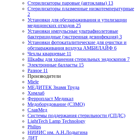
Стерилизаторы паровые (автоклавы)
13
Стерилизаторы плазменные низкотемпературные
2
Установки для обеззараживания и утилизации
медицинских отходов
25
Установки импульсные ультрафиолетовые
бактерицидные (экстренная дезинфекция)
3
Установки фотокаталитические для очистки и
обеззараживания воздуха АМБИЛАЙФ
6
Чехлы кварцевые
11
Шкафы для хранения стерильных эндоскопов
7
Электронные балласты
15
Разное
11
Производители
Miele
МЕДИТЕК Знамя Труда
Химлаб
Ферропласт Медикал
Медоборудование (СЗМО)
СлавМед
Системы поддержания стерильности (СПДС)
LightTech Lamp Technology
Philips
НИИИС им. А.Н.Лодыгина
ЛИТ