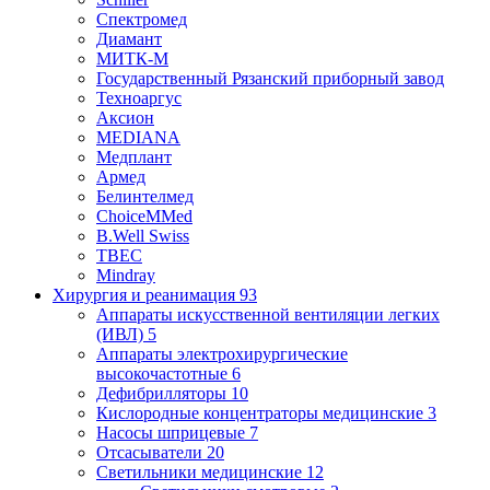
Спектромед
Диамант
МИТК-М
Государственный Рязанский приборный завод
Техноаргус
Аксион
MEDIANA
Медплант
Армед
Белинтелмед
ChoiceMMed
B.Well Swiss
ТВЕС
Mindray
Хирургия и реанимация
93
Аппараты искусственной вентиляции легких
(ИВЛ)
5
Аппараты электрохирургические
высокочастотные
6
Дефибрилляторы
10
Кислородные концентраторы медицинские
3
Насосы шприцевые
7
Отсасыватели
20
Светильники медицинские
12