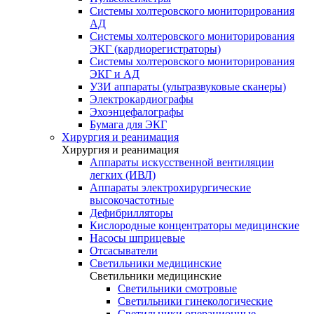
Системы холтеровского мониторирования
АД
Системы холтеровского мониторирования
ЭКГ (кардиорегистраторы)
Системы холтеровского мониторирования
ЭКГ и АД
УЗИ аппараты (ультразвуковые сканеры)
Электрокардиографы
Эхоэнцефалографы
Бумага для ЭКГ
Хирургия и реанимация
Хирургия и реанимация
Аппараты искусственной вентиляции
легких (ИВЛ)
Аппараты электрохирургические
высокочастотные
Дефибрилляторы
Кислородные концентраторы медицинские
Насосы шприцевые
Отсасыватели
Светильники медицинские
Светильники медицинские
Светильники смотровые
Светильники гинекологические
Светильники операционные