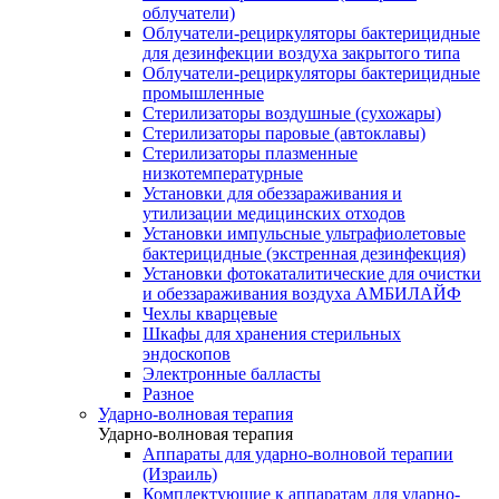
облучатели)
Облучатели-рециркуляторы бактерицидные
для дезинфекции воздуха закрытого типа
Облучатели-рециркуляторы бактерицидные
промышленные
Стерилизаторы воздушные (сухожары)
Стерилизаторы паровые (автоклавы)
Стерилизаторы плазменные
низкотемпературные
Установки для обеззараживания и
утилизации медицинских отходов
Установки импульсные ультрафиолетовые
бактерицидные (экстренная дезинфекция)
Установки фотокаталитические для очистки
и обеззараживания воздуха АМБИЛАЙФ
Чехлы кварцевые
Шкафы для хранения стерильных
эндоскопов
Электронные балласты
Разное
Ударно-волновая терапия
Ударно-волновая терапия
Аппараты для ударно-волновой терапии
(Израиль)
Комплектующие к аппаратам для ударно-