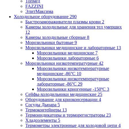
Топмед
FAZZINI
ЭлитМаксима
Холодильное оборудование
290
Быстрозамораживатели плазмы крови
2
Камеры холодильные для хранения тел умерших
12
Камеры холодильные сборные
8
Морозильники бытовые
9
Морозильники медицинские и лабораторные
13
Морозильники медицинские
7
Морозильники лабораторные
6
Морозильники низкотемпературные
42
Морозильники низкотемпературные
медицинские -86°С
10
Морозильники низкотемпературные
лабораторные -86°С
29
Морозильники криогенные -150ºC
3
Сейфы-холодильники медицинские
25
Оборудование для криоконсервации
4
Сосуды Дьюара
5
Термоконтейнеры
13
Термоиндикаторы и терморегистраторы
23
Хладоэлементы
5
Термометры электронные для холодовой цепи
4