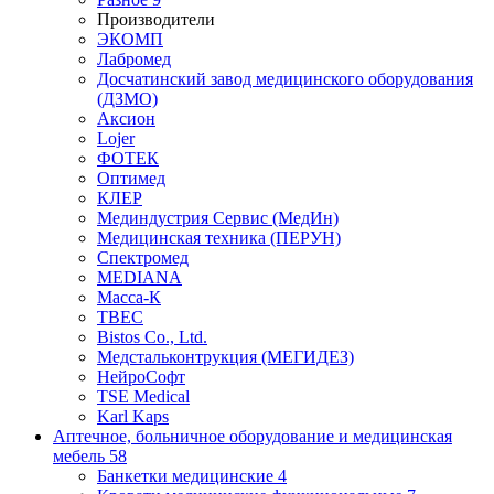
Производители
ЭКОМП
Лабромед
Досчатинский завод медицинского оборудования
(ДЗМО)
Аксион
Lojer
ФОТЕК
Оптимед
КЛЕР
Мединдустрия Сервис (МедИн)
Медицинская техника (ПЕРУН)
Спектромед
MEDIANA
Масса-К
ТВЕС
Bistos Co., Ltd.
Медстальконтрукция (МЕГИДЕЗ)
НейроСофт
TSE Medical
Karl Kaps
Аптечное, больничное оборудование и медицинская
мебель
58
Банкетки медицинские
4