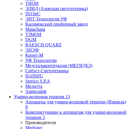
ТИОН
ЭЛИД (Азовская светотехника)
ПОЗиС
ЭНТ-Технология УФ
Касимовский приборный завод
Matachana
ТЗМОИ
DGM
RAESCH QUARZ
ЭНЭФ
Кронт-М
УФ Технологии
Медстальконтрукция (МЕГИДЕЗ)
Сибэст-Светотехника
HAISHU
Steelco S.P.A
Мелитта
Амбилайф
Ударно-волновая терапия
13
Аппараты для ударно-волновой терапии (Израиль)
8
Комплектующие к аппаратам для ударно-волновой
терапии
5
Производители
Medispec