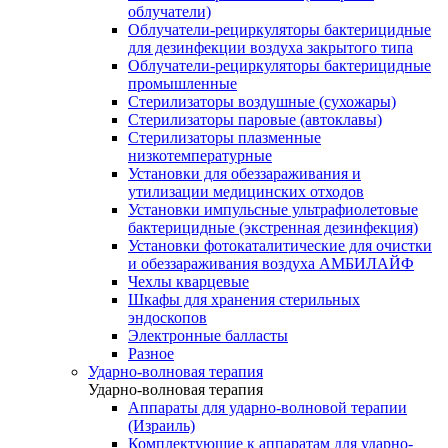
облучатели)
Облучатели-рециркуляторы бактерицидные
для дезинфекции воздуха закрытого типа
Облучатели-рециркуляторы бактерицидные
промышленные
Стерилизаторы воздушные (сухожары)
Стерилизаторы паровые (автоклавы)
Стерилизаторы плазменные
низкотемпературные
Установки для обеззараживания и
утилизации медицинских отходов
Установки импульсные ультрафиолетовые
бактерицидные (экстренная дезинфекция)
Установки фотокаталитические для очистки
и обеззараживания воздуха АМБИЛАЙФ
Чехлы кварцевые
Шкафы для хранения стерильных
эндоскопов
Электронные балласты
Разное
Ударно-волновая терапия
Ударно-волновая терапия
Аппараты для ударно-волновой терапии
(Израиль)
Комплектующие к аппаратам для ударно-