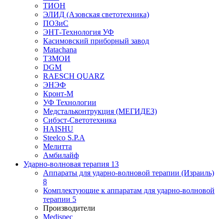
ТИОН
ЭЛИД (Азовская светотехника)
ПОЗиС
ЭНТ-Технология УФ
Касимовский приборный завод
Matachana
ТЗМОИ
DGM
RAESCH QUARZ
ЭНЭФ
Кронт-М
УФ Технологии
Медстальконтрукция (МЕГИДЕЗ)
Сибэст-Светотехника
HAISHU
Steelco S.P.A
Мелитта
Амбилайф
Ударно-волновая терапия
13
Аппараты для ударно-волновой терапии (Израиль)
8
Комплектующие к аппаратам для ударно-волновой
терапии
5
Производители
Medispec