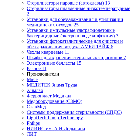
Стерилизаторы паровые (автоклавы)
13
Стерилизаторы плазменные низкотемпературные
2
Установки для обеззараживания и утилизации
медицинских отходов
25
Установки импульсные ультрафиолетовые
бактерицидные (экстренная дезинфекция)
3
Установки фотокаталитические для очистки и
обеззараживания воздуха АМБИЛАЙФ
6
Чехлы кварцевые
11
Шкафы для хранения стерильных эндоскопов
7
Электронные балласты
15
Разное
11
Производители
Miele
МЕДИТЕК Знамя Труда
Химлаб
Ферропласт Медикал
Медоборудование (СЗМО)
СлавМед
Системы поддержания стерильности (СПДС)
LightTech Lamp Technology
Philips
НИИИС им. А.Н.Лодыгина
ЛИТ