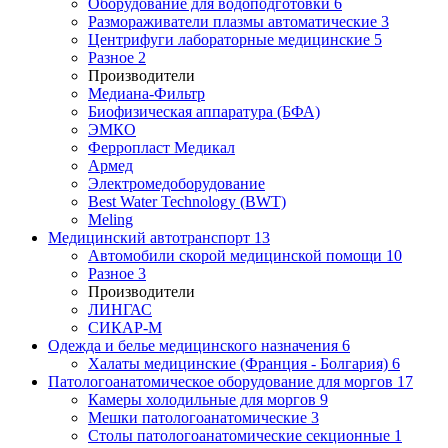
Оборудование для водоподготовки
6
Размораживатели плазмы автоматические
3
Центрифуги лабораторные медицинские
5
Разное
2
Производители
Медиана-Фильтр
Биофизическая аппаратура (БФА)
ЭМКО
Ферропласт Медикал
Армед
Электромедоборудование
Best Water Technology (BWT)
Meling
Медицинский автотранспорт
13
Автомобили скорой медицинской помощи
10
Разное
3
Производители
ЛИНГАС
СИКАР-М
Одежда и белье медицинского назначения
6
Халаты медицинские (Франция - Болгария)
6
Патологоанатомическое оборудование для моргов
17
Камеры холодильные для моргов
9
Мешки патологоанатомические
3
Столы патологоанатомические секционные
1