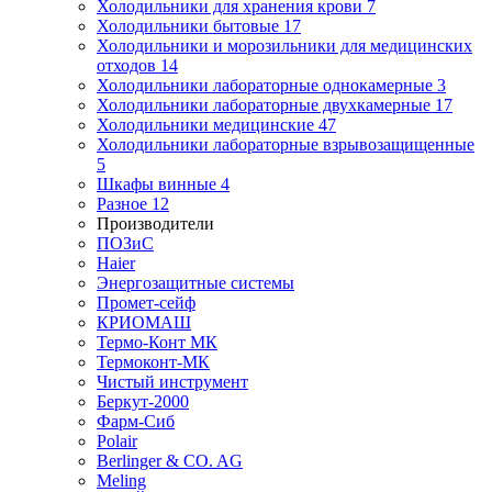
Холодильники для хранения крови
7
Холодильники бытовые
17
Холодильники и морозильники для медицинских
отходов
14
Холодильники лабораторные однокамерные
3
Холодильники лабораторные двухкамерные
17
Холодильники медицинские
47
Холодильники лабораторные взрывозащищенные
5
Шкафы винные
4
Разное
12
Производители
ПОЗиС
Haier
Энергозащитные системы
Промет-сейф
КРИОМАШ
Термо-Конт МК
Термоконт-МК
Чистый инструмент
Беркут-2000
Фарм-Сиб
Polair
Berlinger & CO. AG
Meling