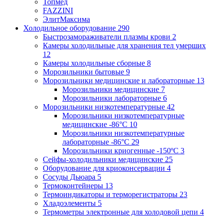
Топмед
FAZZINI
ЭлитМаксима
Холодильное оборудование
290
Быстрозамораживатели плазмы крови
2
Камеры холодильные для хранения тел умерших
12
Камеры холодильные сборные
8
Морозильники бытовые
9
Морозильники медицинские и лабораторные
13
Морозильники медицинские
7
Морозильники лабораторные
6
Морозильники низкотемпературные
42
Морозильники низкотемпературные
медицинские -86°С
10
Морозильники низкотемпературные
лабораторные -86°С
29
Морозильники криогенные -150ºC
3
Сейфы-холодильники медицинские
25
Оборудование для криоконсервации
4
Сосуды Дьюара
5
Термоконтейнеры
13
Термоиндикаторы и терморегистраторы
23
Хладоэлементы
5
Термометры электронные для холодовой цепи
4