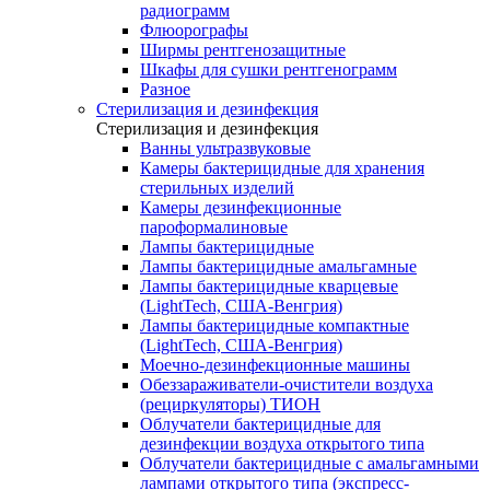
радиограмм
Флюорографы
Ширмы рентгенозащитные
Шкафы для сушки рентгенограмм
Разное
Стерилизация и дезинфекция
Стерилизация и дезинфекция
Ванны ультразвуковые
Камеры бактерицидные для хранения
стерильных изделий
Камеры дезинфекционные
пароформалиновые
Лампы бактерицидные
Лампы бактерицидные амальгамные
Лампы бактерицидные кварцевые
(LightTech, США-Венгрия)
Лампы бактерицидные компактные
(LightTech, США-Венгрия)
Моечно-дезинфекционные машины
Обеззараживатели-очистители воздуха
(рециркуляторы) ТИОН
Облучатели бактерицидные для
дезинфекции воздуха открытого типа
Облучатели бактерицидные с амальгамными
лампами открытого типа (экспресс-