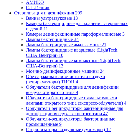
АМИКО
С.П.Гелпик
Стерилизация и дезинфекция
299
Ванны ультразвуковые
13
Камеры бактерицидные для хранения стерильных
изделий
11
Камеры дезинфекционные пароформалиновые
3
Лампы бактерицидные
34
Лампы бактерицидные амальгамные
21
Лампы бактерицидные кварцевые (LightTech,
США-Венгрия)
10
Лампы бактерицидные компактные (LightTech,
США-Венгрия)
13
Моечно-дезинфекционные машины
24
Обеззараживатели-очистители воздуха
(рециркуляторы) ТИОН
4
Облучатели бактерицидные для дезинфекции
воздуха открытого типа
9
Облучатели бактерицидные с амальгамными
лампами открытого типа (экспресс-облучатели)
4
Облучатели-рециркуляторы бактерицидные для
дезинфекции воздуха закрытого типа
47
Облучатели-рециркуляторы бактерицидные
промышленные
9
Стерилизаторы воздушные (сухожары)
12