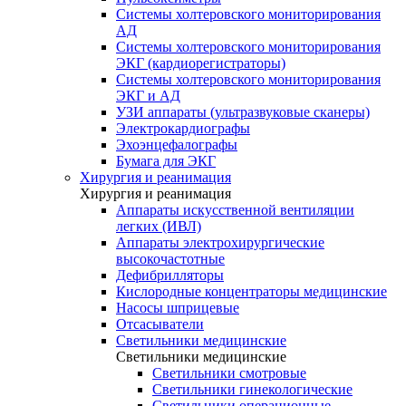
Системы холтеровского мониторирования
АД
Системы холтеровского мониторирования
ЭКГ (кардиорегистраторы)
Системы холтеровского мониторирования
ЭКГ и АД
УЗИ аппараты (ультразвуковые сканеры)
Электрокардиографы
Эхоэнцефалографы
Бумага для ЭКГ
Хирургия и реанимация
Хирургия и реанимация
Аппараты искусственной вентиляции
легких (ИВЛ)
Аппараты электрохирургические
высокочастотные
Дефибрилляторы
Кислородные концентраторы медицинские
Насосы шприцевые
Отсасыватели
Светильники медицинские
Светильники медицинские
Светильники смотровые
Светильники гинекологические
Светильники операционные