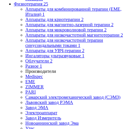
Физиотерапия
25
Аппараты для комбинированной терапии (EME,
Италия)
1
Аппараты для криотерапии
2
Аппараты для магнитно-лазерной терапии
2
Аппараты для микроволновой терапии
2
Аппараты для низкочастотной магнитотерапии
2
Аппараты для низкочастотной терапии
синусоидальными токами
1
Аппараты для УВЧ-терапии
2
Ингаляторы ультразвуковые
1
Облучатели
2
Разное
1
Производители
Medispec
EME
ZIMMER
PARI
Самарский электромеханический завод (СЭМЗ)
Львовский завод РЭМА
Завод ЭМА
Электроаппарат
Завод Измеритель
Новоаннинский завод Эма
Утес