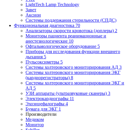
LightTech Lamp Technology
Завет
Аксион
Системы поддержания стерильности (СПДС)
Функциональная диагностика
70
Анализаторы скорости кровотока (доплеры)
2
Мониторы пациента реанимационные и
анестезиологические
10
Офтальмологическое оборудование
5
Приборы для исследования функции внешнего
дыхания
5
Пульсоксиметры
5
Системы холтеровского мониторирования АД
3
Системы холтеровского мониторирования ЭКГ
(кардиорегистраторы)
8
Системы холтеровского мониторирования ЭКГ и
АД
5
УЗИ аппараты (ультразвуковые сканеры)
3
Электрокардиографы
11
Эхоэнцефалографы
4
Бумага для ЭКГ
1
Производители
Медиком
Монитор
Schiller