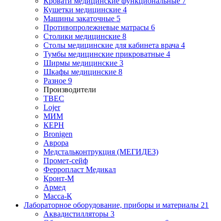
Кровати медицинские функциональные
7
Кушетки медицинские
4
Машины закаточные
5
Противопролежневые матрасы
6
Столики медицинские
8
Столы медицинские для кабинета врача
4
Тумбы медицинские прикроватные
4
Ширмы медицинские
3
Шкафы медицинские
8
Разное
9
Производители
ТВЕС
Lojer
МИМ
КЕРН
Bronigen
Аврора
Медстальконтрукция (МЕГИДЕЗ)
Промет-сейф
Ферропласт Медикал
Кронт-М
Армед
Масса-К
Лабораторное оборудование, приборы и материалы
21
Аквадистилляторы
3