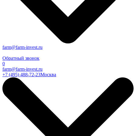
farm@farm-invest.ru
Обратный звонок
0
farm@farm-invest.ru
+7 (495) 488-72-23
Москва