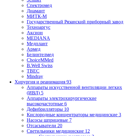
Спектромед
Диамант
МИТК-М
Государственный Рязанский приборный завод
Техноаргус
Аксион
MEDIANA
Медплант
Армед
Белинтелмед
ChoiceMMed
B.Well Swiss
ТВЕС
Mindray
Хирургия и реанимация
93
Аппараты искусственной вентиляции легких
(ИВЛ)
5
Аппараты электрохирургические
высокочастотные
6
Дефибрилляторы
10
Кислородные концентраторы медицинские
3
Насосы шприцевые
7
Отсасыватели
20
Светильники медицинские
12