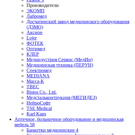
Производители
ЭКОМП
Лабромед
Досчатинский завод медицинского оборудования
(ДЗМО)
Аксион
Lojer
ФОТЕК
Оптимед
КЛЕР
Мединдустрия Сервис (МедИн)
Медицинская техника (ПЕРУН)
Спектромед
MEDIANA
Масса-К
ТВЕС
Bistos Co., Ltd.
Медстальконтрукция (МЕГИДЕЗ)
НейроСофт
TSE Medical
Karl Kaps
Аптечное, больничное оборудование и медицинская
мебель
58
Банкетки медицинские
4