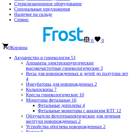
Стерилизационное оборудование
Специальные предложения
Наличие на складе
Сервис
0
0
0
Корзина
Акушерство и гинекология
53
Аппараты электрохирургические
высокочастотные гинекологические
3
Весы для новорожденных и детей до полутора лет
4
Инкубаторы для новорожденных
2
Кольпоскопы
7
Кресла гинекологические
10
Мониторы фетальные
16
Фетальные допплеры
4
Фетальные мониторы с анализом КТГ
12
Облучатели фототерапевтические для лечения
желтухи новорожденных
2
Устройства обогрева новорожденных
2
Разное
9