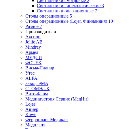
Светильники смотровые
2
Светильники гинекологические
3
Светильники операционные
7
Столы операционные
5
Столы операционные (Lojer, Финляндия)
10
Разное
7
Производители
Аксион
Jolife AB
Mindray
Армед
МЕДСИ
ФОТЕК
Висма-Планар
Утес
ALFA
Завод ЭМА
СТОМЭЛ-К
Вито-Фарм
Мединдустрия Сервис (МедИн)
Lojer
AirSep
Kawe
Ферропласт Медикал
Медплант