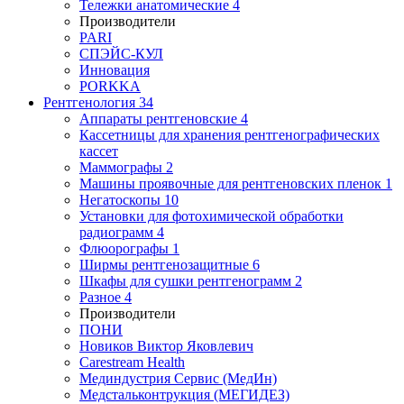
Тележки анатомические
4
Производители
PARI
СПЭЙС-КУЛ
Инновация
PORKKA
Рентгенология
34
Аппараты рентгеновские
4
Кассетницы для хранения рентгенографических
кассет
Маммографы
2
Машины проявочные для рентгеновских пленок
1
Негатоскопы
10
Установки для фотохимической обработки
радиограмм
4
Флюорографы
1
Ширмы рентгенозащитные
6
Шкафы для сушки рентгенограмм
2
Разное
4
Производители
ПОНИ
Новиков Виктор Яковлевич
Carestream Health
Мединдустрия Сервис (МедИн)
Медстальконтрукция (МЕГИДЕЗ)