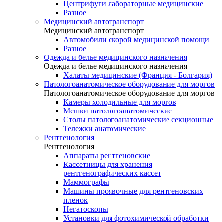
Центрифуги лабораторные медицинские
Разное
Медицинский автотранспорт
Медицинский автотранспорт
Автомобили скорой медицинской помощи
Разное
Одежда и белье медицинского назначения
Одежда и белье медицинского назначения
Халаты медицинские (Франция - Болгария)
Патологоанатомическое оборудование для моргов
Патологоанатомическое оборудование для моргов
Камеры холодильные для моргов
Мешки патологоанатомические
Столы патологоанатомические секционные
Тележки анатомические
Рентгенология
Рентгенология
Аппараты рентгеновские
Кассетницы для хранения
рентгенографических кассет
Маммографы
Машины проявочные для рентгеновских
пленок
Негатоскопы
Установки для фотохимической обработки