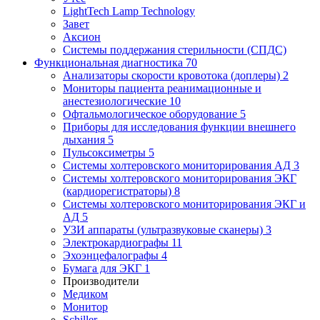
LightTech Lamp Technology
Завет
Аксион
Системы поддержания стерильности (СПДС)
Функциональная диагностика
70
Анализаторы скорости кровотока (доплеры)
2
Мониторы пациента реанимационные и
анестезиологические
10
Офтальмологическое оборудование
5
Приборы для исследования функции внешнего
дыхания
5
Пульсоксиметры
5
Системы холтеровского мониторирования АД
3
Системы холтеровского мониторирования ЭКГ
(кардиорегистраторы)
8
Системы холтеровского мониторирования ЭКГ и
АД
5
УЗИ аппараты (ультразвуковые сканеры)
3
Электрокардиографы
11
Эхоэнцефалографы
4
Бумага для ЭКГ
1
Производители
Медиком
Монитор
Schiller