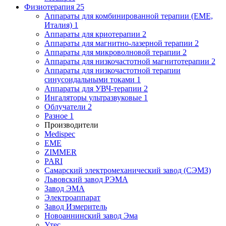
Физиотерапия
25
Аппараты для комбинированной терапии (EME,
Италия)
1
Аппараты для криотерапии
2
Аппараты для магнитно-лазерной терапии
2
Аппараты для микроволновой терапии
2
Аппараты для низкочастотной магнитотерапии
2
Аппараты для низкочастотной терапии
синусоидальными токами
1
Аппараты для УВЧ-терапии
2
Ингаляторы ультразвуковые
1
Облучатели
2
Разное
1
Производители
Medispec
EME
ZIMMER
PARI
Самарский электромеханический завод (СЭМЗ)
Львовский завод РЭМА
Завод ЭМА
Электроаппарат
Завод Измеритель
Новоаннинский завод Эма
Утес