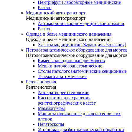
Центрифуги лабораторные медицинские
Разное
Медицинский автотранспорт
Медицинский автотранспорт
Автомобили скорой медицинской помощи
Разное
Одежда и белье медицинского назначения
Одежда и белье медицинского назначения
Халаты медицинские (Франция - Болгария)
Патологоанатомическое оборудование для моргов
Патологоанатомическое оборудование для моргов
Камеры холодильные для моргов
Мешки патологоанатомические
Столы патологоанатомические секционные
Тележки анатомические
Рентгенология
Рентгенология
Аппараты рентгеновские
Кассетницы для хранения
рентгенографических кассет
Маммографы
Машины проявочные для рентгеновских
пленок
Негатоскопы
Установки для фотохимической обработки