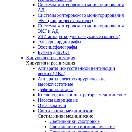
Системы холтеровского мониторирования
АД
Системы холтеровского мониторирования
ЭКГ (кардиорегистраторы)
Системы холтеровского мониторирования
ЭКГ и АД
УЗИ аппараты (ультразвуковые сканеры)
Электрокардиографы
Эхоэнцефалографы
Бумага для ЭКГ
Хирургия и реанимация
Хирургия и реанимация
Аппараты искусственной вентиляции
легких (ИВЛ)
Аппараты электрохирургические
высокочастотные
Дефибрилляторы
Кислородные концентраторы медицинские
Насосы шприцевые
Отсасыватели
Светильники медицинские
Светильники медицинские
Светильники смотровые
Светильники гинекологические
Светильники операционные