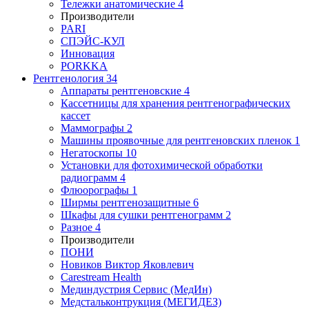
Тележки анатомические
4
Производители
PARI
СПЭЙС-КУЛ
Инновация
PORKKA
Рентгенология
34
Аппараты рентгеновские
4
Кассетницы для хранения рентгенографических
кассет
Маммографы
2
Машины проявочные для рентгеновских пленок
1
Негатоскопы
10
Установки для фотохимической обработки
радиограмм
4
Флюорографы
1
Ширмы рентгенозащитные
6
Шкафы для сушки рентгенограмм
2
Разное
4
Производители
ПОНИ
Новиков Виктор Яковлевич
Carestream Health
Мединдустрия Сервис (МедИн)
Медстальконтрукция (МЕГИДЕЗ)