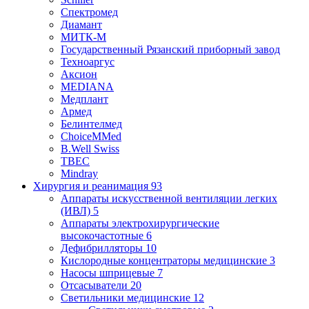
Спектромед
Диамант
МИТК-М
Государственный Рязанский приборный завод
Техноаргус
Аксион
MEDIANA
Медплант
Армед
Белинтелмед
ChoiceMMed
B.Well Swiss
ТВЕС
Mindray
Хирургия и реанимация
93
Аппараты искусственной вентиляции легких
(ИВЛ)
5
Аппараты электрохирургические
высокочастотные
6
Дефибрилляторы
10
Кислородные концентраторы медицинские
3
Насосы шприцевые
7
Отсасыватели
20
Светильники медицинские
12