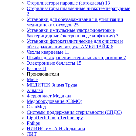
Стерилизаторы паровые (автоклавы)
13
Стерилизаторы плазменные низкотемпературные
2
Установки для обеззараживания и утилизации
медицинских отходов
25
Установки импульсные ультрафиолетовые
бактерицидные (экстренная дезинфекция)
3
Установки фотокаталитические для очистки и
обеззараживания воздуха АМБИЛАЙФ
6
Чехлы кварцевые
11
Шкафы для хранения стерильных эндоскопов
7
Электронные балласты
15
Разное
11
Производители
Miele
МЕДИТЕК Знамя Труда
Химлаб
Ферропласт Медикал
Медоборудование (СЗМО)
СлавМед
Системы поддержания стерильности (СПДС)
LightTech Lamp Technology
Philips
НИИИС им. А.Н.Лодыгина
ЛИТ