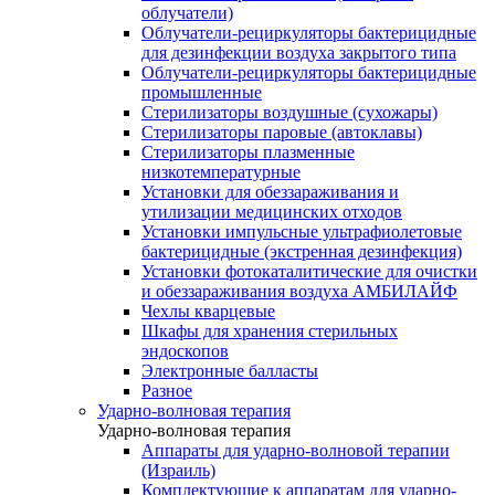
облучатели)
Облучатели-рециркуляторы бактерицидные
для дезинфекции воздуха закрытого типа
Облучатели-рециркуляторы бактерицидные
промышленные
Стерилизаторы воздушные (сухожары)
Стерилизаторы паровые (автоклавы)
Стерилизаторы плазменные
низкотемпературные
Установки для обеззараживания и
утилизации медицинских отходов
Установки импульсные ультрафиолетовые
бактерицидные (экстренная дезинфекция)
Установки фотокаталитические для очистки
и обеззараживания воздуха АМБИЛАЙФ
Чехлы кварцевые
Шкафы для хранения стерильных
эндоскопов
Электронные балласты
Разное
Ударно-волновая терапия
Ударно-волновая терапия
Аппараты для ударно-волновой терапии
(Израиль)
Комплектующие к аппаратам для ударно-