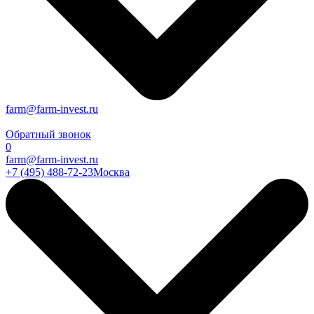
farm@farm-invest.ru
Обратный звонок
0
farm@farm-invest.ru
+7 (495) 488-72-23
Москва