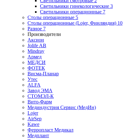
Светильники смотровые
2
Светильники гинекологические
3
Светильники операционные
7
Столы операционные
5
Столы операционные (Lojer, Финляндия)
10
Разное
7
Производители
Аксион
Jolife AB
Mindray
Армед
МЕДСИ
ФОТЕК
Висма-Планар
Утес
ALFA
Завод ЭМА
СТОМЭЛ-К
Вито-Фарм
Мединдустрия Сервис (МедИн)
Lojer
AirSep
Kawe
Ферропласт Медикал
Медплант