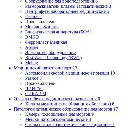
Оборудование для водоподготовки
6
Размораживатели плазмы автоматические
3
Центрифуги лабораторные медицинские
5
Разное
2
Производители
Медиана-Фильтр
Биофизическая аппаратура (БФА)
ЭМКО
Ферропласт Медикал
Армед
Электромедоборудование
Best Water Technology (BWT)
Meling
Медицинский автотранспорт
13
Автомобили скорой медицинской помощи
10
Разное
3
Производители
ЛИНГАС
СИКАР-М
Одежда и белье медицинского назначения
6
Халаты медицинские (Франция - Болгария)
6
Патологоанатомическое оборудование для моргов
17
Камеры холодильные для моргов
9
Мешки патологоанатомические
3
Столы патологоанатомические секционные
1