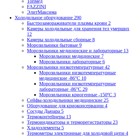
Топмед
FAZZINI
ЭлитМаксима
Холодильное оборудование
290
Быстрозамораживатели плазмы крови
2
Камеры холодильные для хранения тел умерших
12
Камеры холодильные сборные
8
Морозильники бытовые
9
Морозильники медицинские и лабораторные
13
Морозильники медицинские
7
Морозильники лабораторные
6
Морозильники низкотемпературные
42
Морозильники низкотемпературные
медицинские -86°С
10
Морозильники низкотемпературные
лабораторные -86°С
29
Морозильники криогенные -150ºC
3
Сейфы-холодильники медицинские
25
Оборудование для криоконсервации
4
Сосуды Дьюара
5
Термоконтейнеры
13
Термоиндикаторы и терморегистраторы
23
Хладоэлементы
5
Термометры электронные для холодовой цепи
4