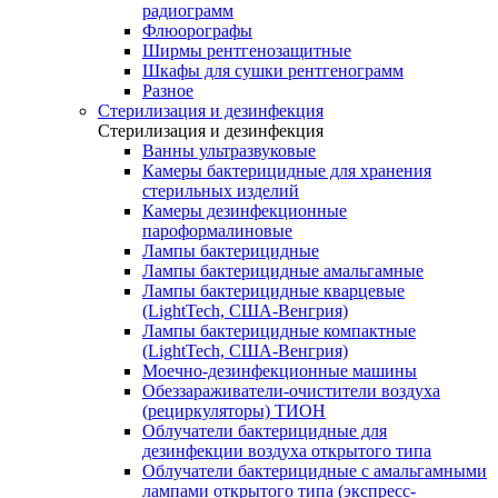
радиограмм
Флюорографы
Ширмы рентгенозащитные
Шкафы для сушки рентгенограмм
Разное
Стерилизация и дезинфекция
Стерилизация и дезинфекция
Ванны ультразвуковые
Камеры бактерицидные для хранения
стерильных изделий
Камеры дезинфекционные
пароформалиновые
Лампы бактерицидные
Лампы бактерицидные амальгамные
Лампы бактерицидные кварцевые
(LightTech, США-Венгрия)
Лампы бактерицидные компактные
(LightTech, США-Венгрия)
Моечно-дезинфекционные машины
Обеззараживатели-очистители воздуха
(рециркуляторы) ТИОН
Облучатели бактерицидные для
дезинфекции воздуха открытого типа
Облучатели бактерицидные с амальгамными
лампами открытого типа (экспресс-