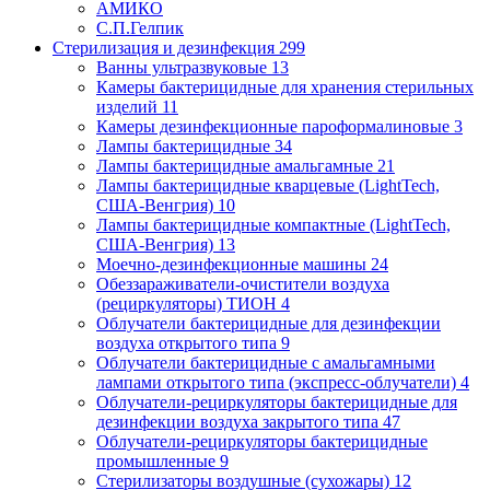
АМИКО
С.П.Гелпик
Стерилизация и дезинфекция
299
Ванны ультразвуковые
13
Камеры бактерицидные для хранения стерильных
изделий
11
Камеры дезинфекционные пароформалиновые
3
Лампы бактерицидные
34
Лампы бактерицидные амальгамные
21
Лампы бактерицидные кварцевые (LightTech,
США-Венгрия)
10
Лампы бактерицидные компактные (LightTech,
США-Венгрия)
13
Моечно-дезинфекционные машины
24
Обеззараживатели-очистители воздуха
(рециркуляторы) ТИОН
4
Облучатели бактерицидные для дезинфекции
воздуха открытого типа
9
Облучатели бактерицидные с амальгамными
лампами открытого типа (экспресс-облучатели)
4
Облучатели-рециркуляторы бактерицидные для
дезинфекции воздуха закрытого типа
47
Облучатели-рециркуляторы бактерицидные
промышленные
9
Стерилизаторы воздушные (сухожары)
12