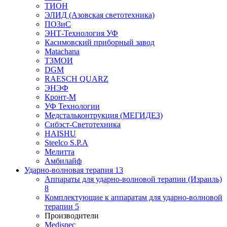
ТИОН
ЭЛИД (Азовская светотехника)
ПОЗиС
ЭНТ-Технология УФ
Касимовский приборный завод
Matachana
ТЗМОИ
DGM
RAESCH QUARZ
ЭНЭФ
Кронт-М
УФ Технологии
Медстальконтрукция (МЕГИДЕЗ)
Сибэст-Светотехника
HAISHU
Steelco S.P.A
Мелитта
Амбилайф
Ударно-волновая терапия
13
Аппараты для ударно-волновой терапии (Израиль)
8
Комплектующие к аппаратам для ударно-волновой
терапии
5
Производители
Medispec