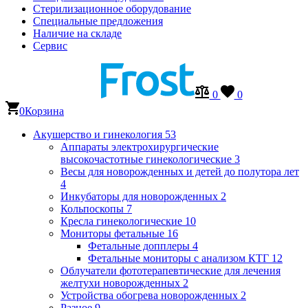
Стерилизационное оборудование
Специальные предложения
Наличие на складе
Сервис
0
0
0
Корзина
Акушерство и гинекология
53
Аппараты электрохирургические
высокочастотные гинекологические
3
Весы для новорожденных и детей до полутора лет
4
Инкубаторы для новорожденных
2
Кольпоскопы
7
Кресла гинекологические
10
Мониторы фетальные
16
Фетальные допплеры
4
Фетальные мониторы с анализом КТГ
12
Облучатели фототерапевтические для лечения
желтухи новорожденных
2
Устройства обогрева новорожденных
2
Разное
9