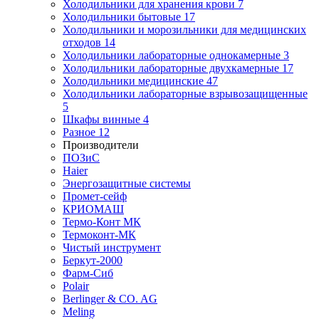
Холодильники для хранения крови
7
Холодильники бытовые
17
Холодильники и морозильники для медицинских
отходов
14
Холодильники лабораторные однокамерные
3
Холодильники лабораторные двухкамерные
17
Холодильники медицинские
47
Холодильники лабораторные взрывозащищенные
5
Шкафы винные
4
Разное
12
Производители
ПОЗиС
Haier
Энергозащитные системы
Промет-сейф
КРИОМАШ
Термо-Конт МК
Термоконт-МК
Чистый инструмент
Беркут-2000
Фарм-Сиб
Polair
Berlinger & CO. AG
Meling