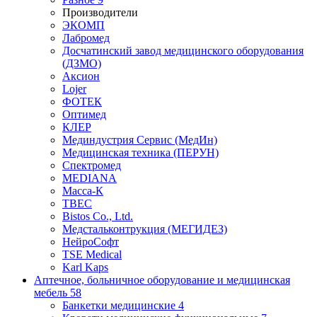
Производители
ЭКОМП
Лабромед
Досчатинский завод медицинского оборудования
(ДЗМО)
Аксион
Lojer
ФОТЕК
Оптимед
КЛЕР
Мединдустрия Сервис (МедИн)
Медицинская техника (ПЕРУН)
Спектромед
MEDIANA
Масса-К
ТВЕС
Bistos Co., Ltd.
Медстальконтрукция (МЕГИДЕЗ)
НейроСофт
TSE Medical
Karl Kaps
Аптечное, больничное оборудование и медицинская
мебель
58
Банкетки медицинские
4