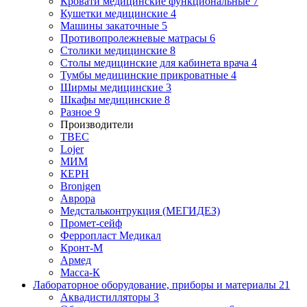
Кровати медицинские функциональные
7
Кушетки медицинские
4
Машины закаточные
5
Противопролежневые матрасы
6
Столики медицинские
8
Столы медицинские для кабинета врача
4
Тумбы медицинские прикроватные
4
Ширмы медицинские
3
Шкафы медицинские
8
Разное
9
Производители
ТВЕС
Lojer
МИМ
КЕРН
Bronigen
Аврора
Медстальконтрукция (МЕГИДЕЗ)
Промет-сейф
Ферропласт Медикал
Кронт-М
Армед
Масса-К
Лабораторное оборудование, приборы и материалы
21
Аквадистилляторы
3