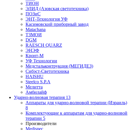
ТИОН
ЭЛИД (Азовская светотехника)
ПОЗиС
ЭНТ-Технология УФ
Касимовский приборный завод
Matachana
ТЗМОИ
DGM
RAESCH QUARZ
ЭНЭФ
Кронт-М
УФ Технологии
Медстальконтрукция (МЕГИДЕЗ)
Сибэст-Светотехника
HAISHU
Steelco S.P.A
Мелитта
Амбилайф
Ударно-волновая терапия
13
Аппараты для ударно-волновой терапии (Израиль)
8
Комплектующие к аппаратам для ударно-волновой
терапии
5
Производители
Medispec