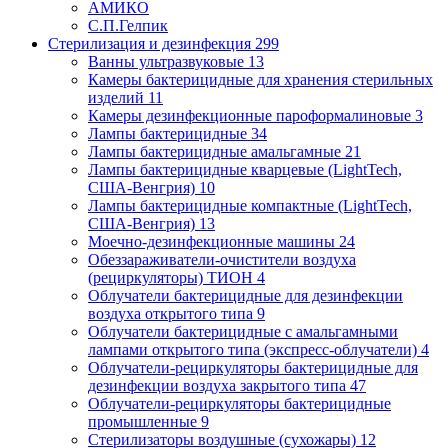
АМИКО
С.П.Гелпик
Стерилизация и дезинфекция
299
Ванны ультразвуковые
13
Камеры бактерицидные для хранения стерильных
изделий
11
Камеры дезинфекционные пароформалиновые
3
Лампы бактерицидные
34
Лампы бактерицидные амальгамные
21
Лампы бактерицидные кварцевые (LightTech,
США-Венгрия)
10
Лампы бактерицидные компактные (LightTech,
США-Венгрия)
13
Моечно-дезинфекционные машины
24
Обеззараживатели-очистители воздуха
(рециркуляторы) ТИОН
4
Облучатели бактерицидные для дезинфекции
воздуха открытого типа
9
Облучатели бактерицидные с амальгамными
лампами открытого типа (экспресс-облучатели)
4
Облучатели-рециркуляторы бактерицидные для
дезинфекции воздуха закрытого типа
47
Облучатели-рециркуляторы бактерицидные
промышленные
9
Стерилизаторы воздушные (сухожары)
12