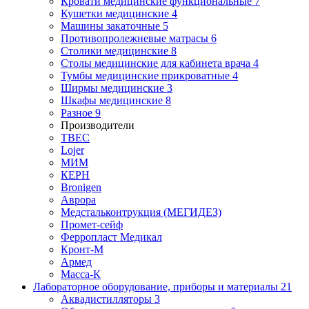
Кровати медицинские функциональные
7
Кушетки медицинские
4
Машины закаточные
5
Противопролежневые матрасы
6
Столики медицинские
8
Столы медицинские для кабинета врача
4
Тумбы медицинские прикроватные
4
Ширмы медицинские
3
Шкафы медицинские
8
Разное
9
Производители
ТВЕС
Lojer
МИМ
КЕРН
Bronigen
Аврора
Медстальконтрукция (МЕГИДЕЗ)
Промет-сейф
Ферропласт Медикал
Кронт-М
Армед
Масса-К
Лабораторное оборудование, приборы и материалы
21
Аквадистилляторы
3