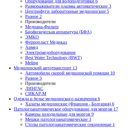
Оборудование для водоподготовки
6
Размораживатели плазмы автоматические
3
Центрифуги лабораторные медицинские
5
Разное
2
Производители
Медиана-Фильтр
Биофизическая аппаратура (БФА)
ЭМКО
Ферропласт Медикал
Армед
Электромедоборудование
Best Water Technology (BWT)
Meling
Медицинский автотранспорт
13
Автомобили скорой медицинской помощи
10
Разное
3
Производители
ЛИНГАС
СИКАР-М
Одежда и белье медицинского назначения
6
Халаты медицинские (Франция - Болгария)
6
Патологоанатомическое оборудование для моргов
17
Камеры холодильные для моргов
9
Мешки патологоанатомические
3
Столы патологоанатомические секционные
1