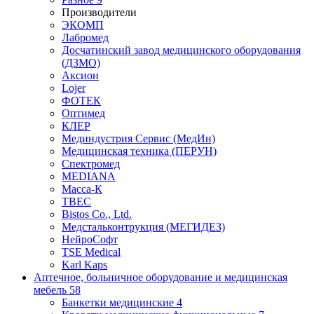
Производители
ЭКОМП
Лабромед
Досчатинский завод медицинского оборудования
(ДЗМО)
Аксион
Lojer
ФОТЕК
Оптимед
КЛЕР
Мединдустрия Сервис (МедИн)
Медицинская техника (ПЕРУН)
Спектромед
MEDIANA
Масса-К
ТВЕС
Bistos Co., Ltd.
Медстальконтрукция (МЕГИДЕЗ)
НейроСофт
TSE Medical
Karl Kaps
Аптечное, больничное оборудование и медицинская
мебель
58
Банкетки медицинские
4