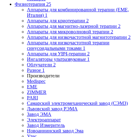
Физиотерапия
25
Аппараты для комбинированной терапии (EME,
Италия)
1
Аппараты для криотерапии
2
Аппараты для магнитно-лазерной терапии
2
Аппараты для микроволновой терапии
2
Аппараты для низкочастотной магнитотерапии
2
Аппараты для низкочастотной терапии
синусоидальными токами
1
Аппараты для УВЧ-терапии
2
Ингаляторы ультразвуковые
1
Облучатели
2
Разное
1
Производители
Medispec
EME
ZIMMER
PARI
Самарский электромеханический завод (СЭМЗ)
Львовский завод РЭМА
Завод ЭМА
Электроаппарат
Завод Измеритель
Новоаннинский завод Эма
Утес