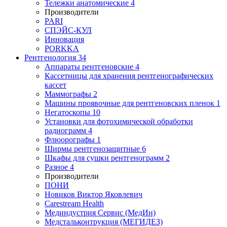
Тележки анатомические
4
Производители
PARI
СПЭЙС-КУЛ
Инновация
PORKKA
Рентгенология
34
Аппараты рентгеновские
4
Кассетницы для хранения рентгенографических
кассет
Маммографы
2
Машины проявочные для рентгеновских пленок
1
Негатоскопы
10
Установки для фотохимической обработки
радиограмм
4
Флюорографы
1
Ширмы рентгенозащитные
6
Шкафы для сушки рентгенограмм
2
Разное
4
Производители
ПОНИ
Новиков Виктор Яковлевич
Carestream Health
Мединдустрия Сервис (МедИн)
Медстальконтрукция (МЕГИДЕЗ)