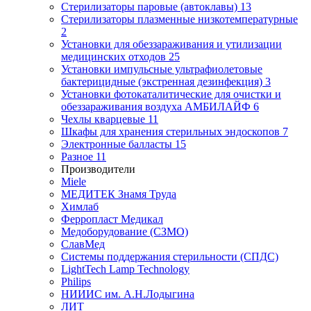
Стерилизаторы паровые (автоклавы)
13
Стерилизаторы плазменные низкотемпературные
2
Установки для обеззараживания и утилизации
медицинских отходов
25
Установки импульсные ультрафиолетовые
бактерицидные (экстренная дезинфекция)
3
Установки фотокаталитические для очистки и
обеззараживания воздуха АМБИЛАЙФ
6
Чехлы кварцевые
11
Шкафы для хранения стерильных эндоскопов
7
Электронные балласты
15
Разное
11
Производители
Miele
МЕДИТЕК Знамя Труда
Химлаб
Ферропласт Медикал
Медоборудование (СЗМО)
СлавМед
Системы поддержания стерильности (СПДС)
LightTech Lamp Technology
Philips
НИИИС им. А.Н.Лодыгина
ЛИТ