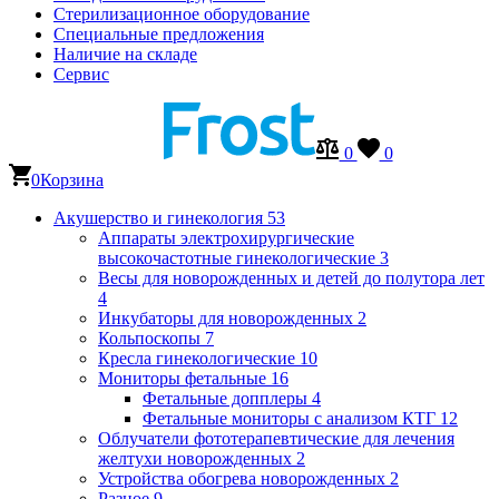
Стерилизационное оборудование
Специальные предложения
Наличие на складе
Сервис
0
0
0
Корзина
Акушерство и гинекология
53
Аппараты электрохирургические
высокочастотные гинекологические
3
Весы для новорожденных и детей до полутора лет
4
Инкубаторы для новорожденных
2
Кольпоскопы
7
Кресла гинекологические
10
Мониторы фетальные
16
Фетальные допплеры
4
Фетальные мониторы с анализом КТГ
12
Облучатели фототерапевтические для лечения
желтухи новорожденных
2
Устройства обогрева новорожденных
2
Разное
9