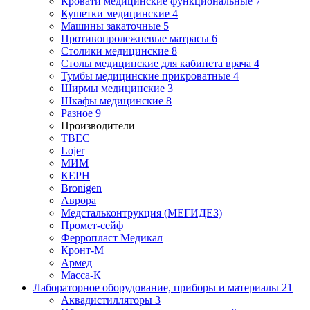
Кровати медицинские функциональные
7
Кушетки медицинские
4
Машины закаточные
5
Противопролежневые матрасы
6
Столики медицинские
8
Столы медицинские для кабинета врача
4
Тумбы медицинские прикроватные
4
Ширмы медицинские
3
Шкафы медицинские
8
Разное
9
Производители
ТВЕС
Lojer
МИМ
КЕРН
Bronigen
Аврора
Медстальконтрукция (МЕГИДЕЗ)
Промет-сейф
Ферропласт Медикал
Кронт-М
Армед
Масса-К
Лабораторное оборудование, приборы и материалы
21
Аквадистилляторы
3