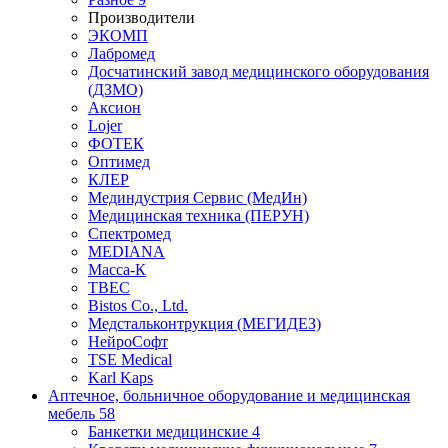
Производители
ЭКОМП
Лабромед
Досчатинский завод медицинского оборудования
(ДЗМО)
Аксион
Lojer
ФОТЕК
Оптимед
КЛЕР
Мединдустрия Сервис (МедИн)
Медицинская техника (ПЕРУН)
Спектромед
MEDIANA
Масса-К
ТВЕС
Bistos Co., Ltd.
Медстальконтрукция (МЕГИДЕЗ)
НейроСофт
TSE Medical
Karl Kaps
Аптечное, больничное оборудование и медицинская
мебель
58
Банкетки медицинские
4