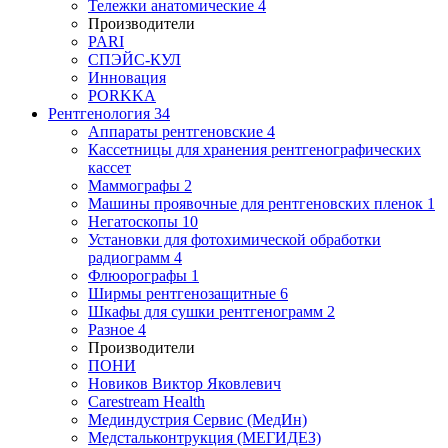
Тележки анатомические
4
Производители
PARI
СПЭЙС-КУЛ
Инновация
PORKKA
Рентгенология
34
Аппараты рентгеновские
4
Кассетницы для хранения рентгенографических
кассет
Маммографы
2
Машины проявочные для рентгеновских пленок
1
Негатоскопы
10
Установки для фотохимической обработки
радиограмм
4
Флюорографы
1
Ширмы рентгенозащитные
6
Шкафы для сушки рентгенограмм
2
Разное
4
Производители
ПОНИ
Новиков Виктор Яковлевич
Carestream Health
Мединдустрия Сервис (МедИн)
Медстальконтрукция (МЕГИДЕЗ)