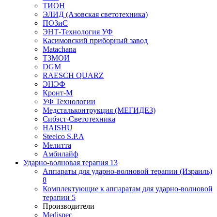
ТИОН
ЭЛИД (Азовская светотехника)
ПОЗиС
ЭНТ-Технология УФ
Касимовский приборный завод
Matachana
ТЗМОИ
DGM
RAESCH QUARZ
ЭНЭФ
Кронт-М
УФ Технологии
Медстальконтрукция (МЕГИДЕЗ)
Сибэст-Светотехника
HAISHU
Steelco S.P.A
Мелитта
Амбилайф
Ударно-волновая терапия
13
Аппараты для ударно-волновой терапии (Израиль)
8
Комплектующие к аппаратам для ударно-волновой
терапии
5
Производители
Medispec