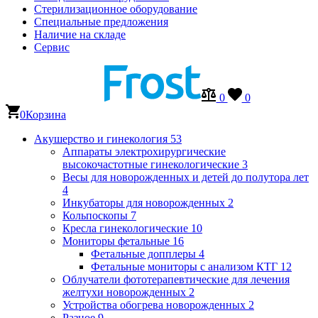
Стерилизационное оборудование
Специальные предложения
Наличие на складе
Сервис
0
0
0
Корзина
Акушерство и гинекология
53
Аппараты электрохирургические
высокочастотные гинекологические
3
Весы для новорожденных и детей до полутора лет
4
Инкубаторы для новорожденных
2
Кольпоскопы
7
Кресла гинекологические
10
Мониторы фетальные
16
Фетальные допплеры
4
Фетальные мониторы с анализом КТГ
12
Облучатели фототерапевтические для лечения
желтухи новорожденных
2
Устройства обогрева новорожденных
2
Разное
9