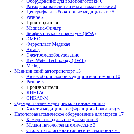
Оборудование для водоподготовки
6
Размораживатели плазмы автоматические
3
Центрифуги лабораторные медицинские
5
Разное
2
Производители
Медиана-Фильтр
Биофизическая аппаратура (БФА)
ЭМКО
Ферропласт Медикал
Армед
Электромедоборудование
Best Water Technology (BWT)
Meling
Медицинский автотранспорт
13
Автомобили скорой медицинской помощи
10
Разное
3
Производители
ЛИНГАС
СИКАР-М
Одежда и белье медицинского назначения
6
Халаты медицинские (Франция - Болгария)
6
Патологоанатомическое оборудование для моргов
17
Камеры холодильные для моргов
9
Мешки патологоанатомические
3
Столы патологоанатомические секционные
1