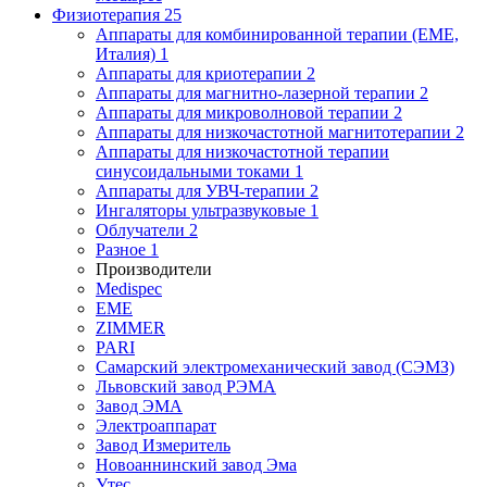
Физиотерапия
25
Аппараты для комбинированной терапии (EME,
Италия)
1
Аппараты для криотерапии
2
Аппараты для магнитно-лазерной терапии
2
Аппараты для микроволновой терапии
2
Аппараты для низкочастотной магнитотерапии
2
Аппараты для низкочастотной терапии
синусоидальными токами
1
Аппараты для УВЧ-терапии
2
Ингаляторы ультразвуковые
1
Облучатели
2
Разное
1
Производители
Medispec
EME
ZIMMER
PARI
Самарский электромеханический завод (СЭМЗ)
Львовский завод РЭМА
Завод ЭМА
Электроаппарат
Завод Измеритель
Новоаннинский завод Эма
Утес