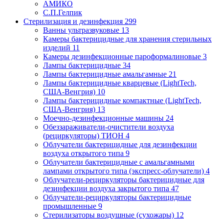
АМИКО
С.П.Гелпик
Стерилизация и дезинфекция
299
Ванны ультразвуковые
13
Камеры бактерицидные для хранения стерильных
изделий
11
Камеры дезинфекционные пароформалиновые
3
Лампы бактерицидные
34
Лампы бактерицидные амальгамные
21
Лампы бактерицидные кварцевые (LightTech,
США-Венгрия)
10
Лампы бактерицидные компактные (LightTech,
США-Венгрия)
13
Моечно-дезинфекционные машины
24
Обеззараживатели-очистители воздуха
(рециркуляторы) ТИОН
4
Облучатели бактерицидные для дезинфекции
воздуха открытого типа
9
Облучатели бактерицидные с амальгамными
лампами открытого типа (экспресс-облучатели)
4
Облучатели-рециркуляторы бактерицидные для
дезинфекции воздуха закрытого типа
47
Облучатели-рециркуляторы бактерицидные
промышленные
9
Стерилизаторы воздушные (сухожары)
12