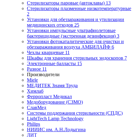
Стерилизаторы паровые (автоклавы)
13
Стерилизаторы плазменные низкотемпературные
2
Установки для обеззараживания и утилизации
медицинских отходов
25
Установки импульсные ультрафиолетовые
бактерицидные (экстренная дезинфекция)
3
Установки фотокаталитические для очистки и
обеззараживания воздуха АМБИЛАЙФ
6
Чехлы кварцевые
11
Шкафы для хранения стерильных эндоскопов
7
Электронные балласты
15
Разное
11
Производители
Miele
МЕДИТЕК Знамя Труда
Химлаб
Ферропласт Медикал
Медоборудование (СЗМО)
СлавМед
Системы поддержания стерильности (СПДС)
LightTech Lamp Technology
Philips
НИИИС им. А.Н.Лодыгина
ЛИТ