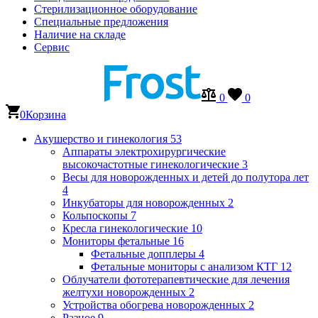
Стерилизационное оборудование
Специальные предложения
Наличие на складе
Сервис
0
0
0
Корзина
Акушерство и гинекология
53
Аппараты электрохирургические
высокочастотные гинекологические
3
Весы для новорожденных и детей до полутора лет
4
Инкубаторы для новорожденных
2
Кольпоскопы
7
Кресла гинекологические
10
Мониторы фетальные
16
Фетальные допплеры
4
Фетальные мониторы с анализом КТГ
12
Облучатели фототерапевтические для лечения
желтухи новорожденных
2
Устройства обогрева новорожденных
2
Разное
9