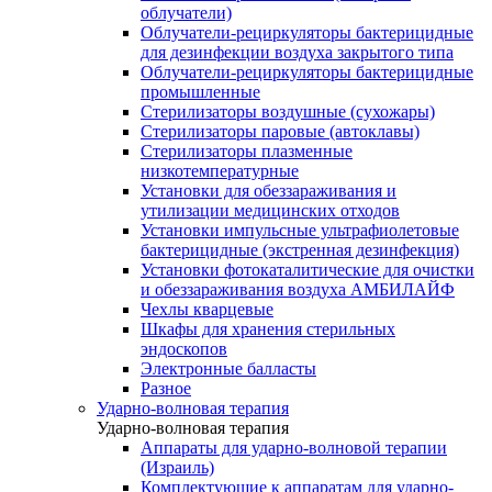
облучатели)
Облучатели-рециркуляторы бактерицидные
для дезинфекции воздуха закрытого типа
Облучатели-рециркуляторы бактерицидные
промышленные
Стерилизаторы воздушные (сухожары)
Стерилизаторы паровые (автоклавы)
Стерилизаторы плазменные
низкотемпературные
Установки для обеззараживания и
утилизации медицинских отходов
Установки импульсные ультрафиолетовые
бактерицидные (экстренная дезинфекция)
Установки фотокаталитические для очистки
и обеззараживания воздуха АМБИЛАЙФ
Чехлы кварцевые
Шкафы для хранения стерильных
эндоскопов
Электронные балласты
Разное
Ударно-волновая терапия
Ударно-волновая терапия
Аппараты для ударно-волновой терапии
(Израиль)
Комплектующие к аппаратам для ударно-