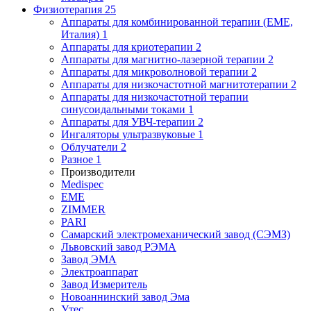
Физиотерапия
25
Аппараты для комбинированной терапии (EME,
Италия)
1
Аппараты для криотерапии
2
Аппараты для магнитно-лазерной терапии
2
Аппараты для микроволновой терапии
2
Аппараты для низкочастотной магнитотерапии
2
Аппараты для низкочастотной терапии
синусоидальными токами
1
Аппараты для УВЧ-терапии
2
Ингаляторы ультразвуковые
1
Облучатели
2
Разное
1
Производители
Medispec
EME
ZIMMER
PARI
Самарский электромеханический завод (СЭМЗ)
Львовский завод РЭМА
Завод ЭМА
Электроаппарат
Завод Измеритель
Новоаннинский завод Эма
Утес