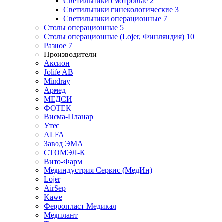
Светильники смотровые
2
Светильники гинекологические
3
Светильники операционные
7
Столы операционные
5
Столы операционные (Lojer, Финляндия)
10
Разное
7
Производители
Аксион
Jolife AB
Mindray
Армед
МЕДСИ
ФОТЕК
Висма-Планар
Утес
ALFA
Завод ЭМА
СТОМЭЛ-К
Вито-Фарм
Мединдустрия Сервис (МедИн)
Lojer
AirSep
Kawe
Ферропласт Медикал
Медплант