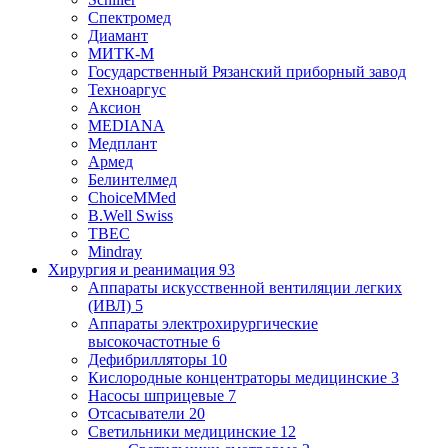
Спектромед
Диамант
МИТК-М
Государственный Рязанский приборный завод
Техноаргус
Аксион
MEDIANA
Медплант
Армед
Белинтелмед
ChoiceMMed
B.Well Swiss
ТВЕС
Mindray
Хирургия и реанимация
93
Аппараты искусственной вентиляции легких
(ИВЛ)
5
Аппараты электрохирургические
высокочастотные
6
Дефибрилляторы
10
Кислородные концентраторы медицинские
3
Насосы шприцевые
7
Отсасыватели
20
Светильники медицинские
12