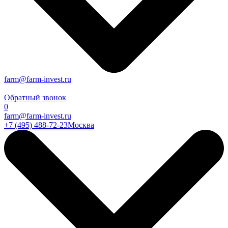
farm@farm-invest.ru
Обратный звонок
0
farm@farm-invest.ru
+7 (495) 488-72-23
Москва