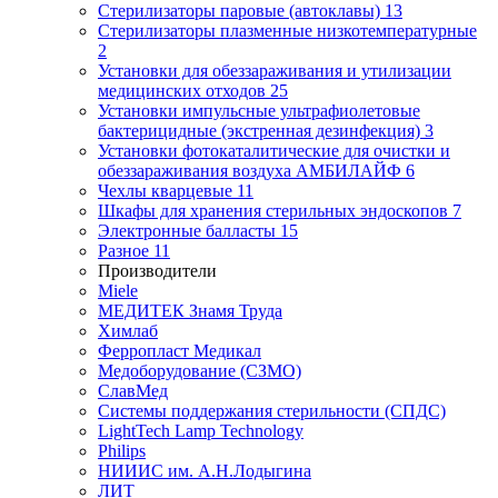
Стерилизаторы паровые (автоклавы)
13
Стерилизаторы плазменные низкотемпературные
2
Установки для обеззараживания и утилизации
медицинских отходов
25
Установки импульсные ультрафиолетовые
бактерицидные (экстренная дезинфекция)
3
Установки фотокаталитические для очистки и
обеззараживания воздуха АМБИЛАЙФ
6
Чехлы кварцевые
11
Шкафы для хранения стерильных эндоскопов
7
Электронные балласты
15
Разное
11
Производители
Miele
МЕДИТЕК Знамя Труда
Химлаб
Ферропласт Медикал
Медоборудование (СЗМО)
СлавМед
Системы поддержания стерильности (СПДС)
LightTech Lamp Technology
Philips
НИИИС им. А.Н.Лодыгина
ЛИТ