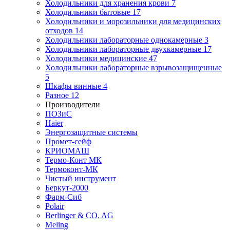
Холодильники для хранения крови
7
Холодильники бытовые
17
Холодильники и морозильники для медицинских
отходов
14
Холодильники лабораторные однокамерные
3
Холодильники лабораторные двухкамерные
17
Холодильники медицинские
47
Холодильники лабораторные взрывозащищенные
5
Шкафы винные
4
Разное
12
Производители
ПОЗиС
Haier
Энергозащитные системы
Промет-сейф
КРИОМАШ
Термо-Конт МК
Термоконт-МК
Чистый инструмент
Беркут-2000
Фарм-Сиб
Polair
Berlinger & CO. AG
Meling