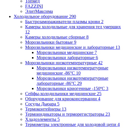
Топмед
FAZZINI
ЭлитМаксима
Холодильное оборудование
290
Быстрозамораживатели плазмы крови
2
Камеры холодильные для хранения тел умерших
12
Камеры холодильные сборные
8
Морозильники бытовые
9
Морозильники медицинские и лабораторные
13
Морозильники медицинские
7
Морозильники лабораторные
6
Морозильники низкотемпературные
42
Морозильники низкотемпературные
медицинские -86°С
10
Морозильники низкотемпературные
лабораторные -86°С
29
Морозильники криогенные -150ºC
3
Сейфы-холодильники медицинские
25
Оборудование для криоконсервации
4
Сосуды Дьюара
5
Термоконтейнеры
13
Термоиндикаторы и терморегистраторы
23
Хладоэлементы
5
Термометры электронные для холодовой цепи
4