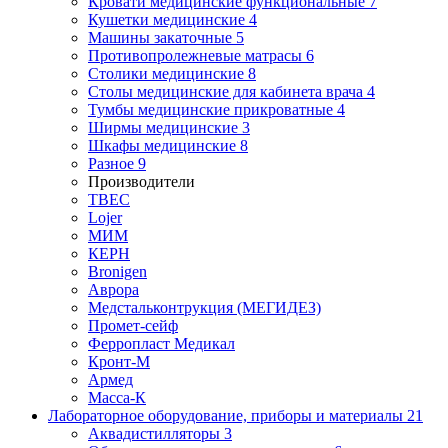
Кровати медицинские функциональные
7
Кушетки медицинские
4
Машины закаточные
5
Противопролежневые матрасы
6
Столики медицинские
8
Столы медицинские для кабинета врача
4
Тумбы медицинские прикроватные
4
Ширмы медицинские
3
Шкафы медицинские
8
Разное
9
Производители
ТВЕС
Lojer
МИМ
КЕРН
Bronigen
Аврора
Медстальконтрукция (МЕГИДЕЗ)
Промет-сейф
Ферропласт Медикал
Кронт-М
Армед
Масса-К
Лабораторное оборудование, приборы и материалы
21
Аквадистилляторы
3