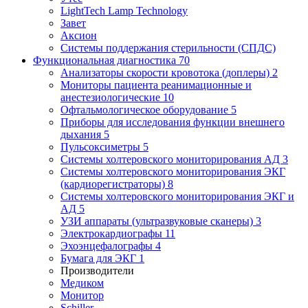
LightTech Lamp Technology
Завет
Аксион
Системы поддержания стерильности (СПДС)
Функциональная диагностика
70
Анализаторы скорости кровотока (доплеры)
2
Мониторы пациента реанимационные и
анестезиологические
10
Офтальмологическое оборудование
5
Приборы для исследования функции внешнего
дыхания
5
Пульсоксиметры
5
Системы холтеровского мониторирования АД
3
Системы холтеровского мониторирования ЭКГ
(кардиорегистраторы)
8
Системы холтеровского мониторирования ЭКГ и
АД
5
УЗИ аппараты (ультразвуковые сканеры)
3
Электрокардиографы
11
Эхоэнцефалографы
4
Бумага для ЭКГ
1
Производители
Медиком
Монитор
Schiller