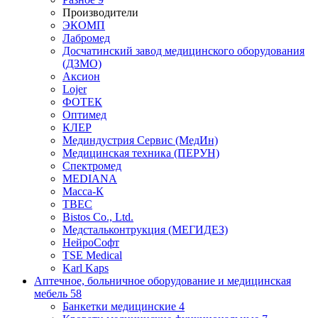
Производители
ЭКОМП
Лабромед
Досчатинский завод медицинского оборудования
(ДЗМО)
Аксион
Lojer
ФОТЕК
Оптимед
КЛЕР
Мединдустрия Сервис (МедИн)
Медицинская техника (ПЕРУН)
Спектромед
MEDIANA
Масса-К
ТВЕС
Bistos Co., Ltd.
Медстальконтрукция (МЕГИДЕЗ)
НейроСофт
TSE Medical
Karl Kaps
Аптечное, больничное оборудование и медицинская
мебель
58
Банкетки медицинские
4