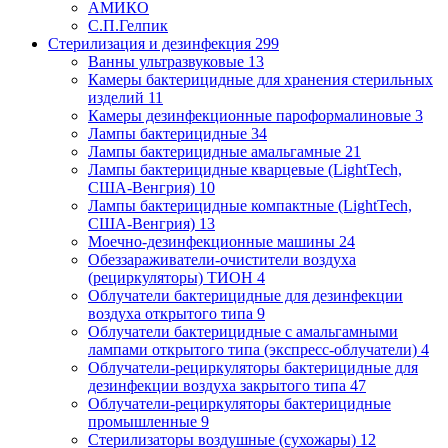
АМИКО
С.П.Гелпик
Стерилизация и дезинфекция
299
Ванны ультразвуковые
13
Камеры бактерицидные для хранения стерильных
изделий
11
Камеры дезинфекционные пароформалиновые
3
Лампы бактерицидные
34
Лампы бактерицидные амальгамные
21
Лампы бактерицидные кварцевые (LightTech,
США-Венгрия)
10
Лампы бактерицидные компактные (LightTech,
США-Венгрия)
13
Моечно-дезинфекционные машины
24
Обеззараживатели-очистители воздуха
(рециркуляторы) ТИОН
4
Облучатели бактерицидные для дезинфекции
воздуха открытого типа
9
Облучатели бактерицидные с амальгамными
лампами открытого типа (экспресс-облучатели)
4
Облучатели-рециркуляторы бактерицидные для
дезинфекции воздуха закрытого типа
47
Облучатели-рециркуляторы бактерицидные
промышленные
9
Стерилизаторы воздушные (сухожары)
12