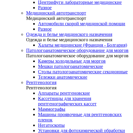
Центрифуги лабораторные медицинские
Разное
Медицинский автотранспорт
Медицинский автотранспорт
Автомобили скорой медицинской помощи
Разное
Одежда и белье медицинского назначения
Одежда и белье медицинского назначения
Халаты медицинские (Франция - Болгария)
Патологоанатомическое оборудование для моргов
Патологоанатомическое оборудование для моргов
Камеры холодильные для моргов
Мешки патологоанатомические
Столы патологоанатомические секционные
Тележки анатомические
Рентгенология
Рентгенология
Аппараты рентгеновские
Кассетницы для хранения
рентгенографических кассет
Маммографы
Машины проявочные для рентгеновских
пленок
Негатоскопы
Установки для фотохимической обработки