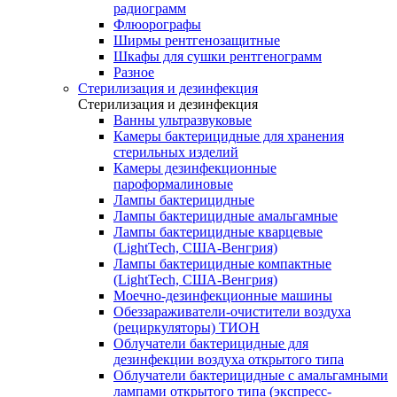
радиограмм
Флюорографы
Ширмы рентгенозащитные
Шкафы для сушки рентгенограмм
Разное
Стерилизация и дезинфекция
Стерилизация и дезинфекция
Ванны ультразвуковые
Камеры бактерицидные для хранения
стерильных изделий
Камеры дезинфекционные
пароформалиновые
Лампы бактерицидные
Лампы бактерицидные амальгамные
Лампы бактерицидные кварцевые
(LightTech, США-Венгрия)
Лампы бактерицидные компактные
(LightTech, США-Венгрия)
Моечно-дезинфекционные машины
Обеззараживатели-очистители воздуха
(рециркуляторы) ТИОН
Облучатели бактерицидные для
дезинфекции воздуха открытого типа
Облучатели бактерицидные с амальгамными
лампами открытого типа (экспресс-