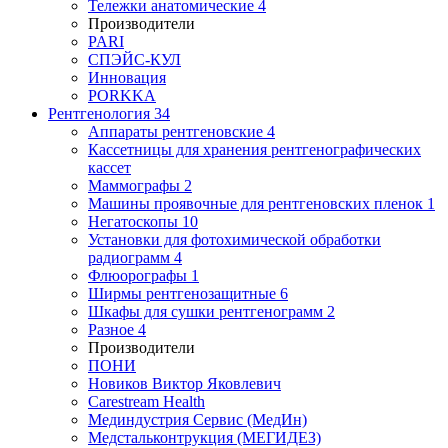
Тележки анатомические
4
Производители
PARI
СПЭЙС-КУЛ
Инновация
PORKKA
Рентгенология
34
Аппараты рентгеновские
4
Кассетницы для хранения рентгенографических
кассет
Маммографы
2
Машины проявочные для рентгеновских пленок
1
Негатоскопы
10
Установки для фотохимической обработки
радиограмм
4
Флюорографы
1
Ширмы рентгенозащитные
6
Шкафы для сушки рентгенограмм
2
Разное
4
Производители
ПОНИ
Новиков Виктор Яковлевич
Carestream Health
Мединдустрия Сервис (МедИн)
Медстальконтрукция (МЕГИДЕЗ)