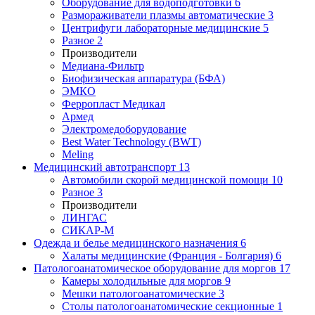
Оборудование для водоподготовки
6
Размораживатели плазмы автоматические
3
Центрифуги лабораторные медицинские
5
Разное
2
Производители
Медиана-Фильтр
Биофизическая аппаратура (БФА)
ЭМКО
Ферропласт Медикал
Армед
Электромедоборудование
Best Water Technology (BWT)
Meling
Медицинский автотранспорт
13
Автомобили скорой медицинской помощи
10
Разное
3
Производители
ЛИНГАС
СИКАР-М
Одежда и белье медицинского назначения
6
Халаты медицинские (Франция - Болгария)
6
Патологоанатомическое оборудование для моргов
17
Камеры холодильные для моргов
9
Мешки патологоанатомические
3
Столы патологоанатомические секционные
1