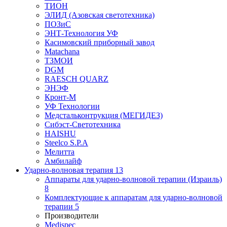
ТИОН
ЭЛИД (Азовская светотехника)
ПОЗиС
ЭНТ-Технология УФ
Касимовский приборный завод
Matachana
ТЗМОИ
DGM
RAESCH QUARZ
ЭНЭФ
Кронт-М
УФ Технологии
Медстальконтрукция (МЕГИДЕЗ)
Сибэст-Светотехника
HAISHU
Steelco S.P.A
Мелитта
Амбилайф
Ударно-волновая терапия
13
Аппараты для ударно-волновой терапии (Израиль)
8
Комплектующие к аппаратам для ударно-волновой
терапии
5
Производители
Medispec