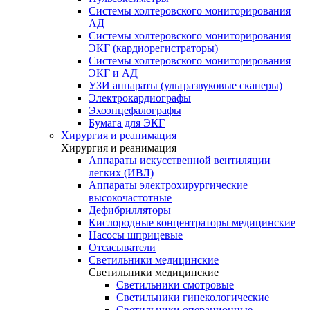
Системы холтеровского мониторирования
АД
Системы холтеровского мониторирования
ЭКГ (кардиорегистраторы)
Системы холтеровского мониторирования
ЭКГ и АД
УЗИ аппараты (ультразвуковые сканеры)
Электрокардиографы
Эхоэнцефалографы
Бумага для ЭКГ
Хирургия и реанимация
Хирургия и реанимация
Аппараты искусственной вентиляции
легких (ИВЛ)
Аппараты электрохирургические
высокочастотные
Дефибрилляторы
Кислородные концентраторы медицинские
Насосы шприцевые
Отсасыватели
Светильники медицинские
Светильники медицинские
Светильники смотровые
Светильники гинекологические
Светильники операционные