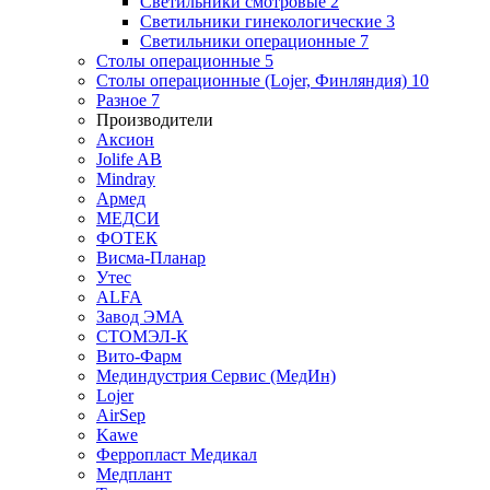
Светильники смотровые
2
Светильники гинекологические
3
Светильники операционные
7
Столы операционные
5
Столы операционные (Lojer, Финляндия)
10
Разное
7
Производители
Аксион
Jolife AB
Mindray
Армед
МЕДСИ
ФОТЕК
Висма-Планар
Утес
ALFA
Завод ЭМА
СТОМЭЛ-К
Вито-Фарм
Мединдустрия Сервис (МедИн)
Lojer
AirSep
Kawe
Ферропласт Медикал
Медплант