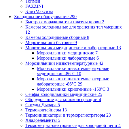
Топмед
FAZZINI
ЭлитМаксима
Холодильное оборудование
290
Быстрозамораживатели плазмы крови
2
Камеры холодильные для хранения тел умерших
12
Камеры холодильные сборные
8
Морозильники бытовые
9
Морозильники медицинские и лабораторные
13
Морозильники медицинские
7
Морозильники лабораторные
6
Морозильники низкотемпературные
42
Морозильники низкотемпературные
медицинские -86°С
10
Морозильники низкотемпературные
лабораторные -86°С
29
Морозильники криогенные -150ºC
3
Сейфы-холодильники медицинские
25
Оборудование для криоконсервации
4
Сосуды Дьюара
5
Термоконтейнеры
13
Термоиндикаторы и терморегистраторы
23
Хладоэлементы
5
Термометры электронные для холодовой цепи
4