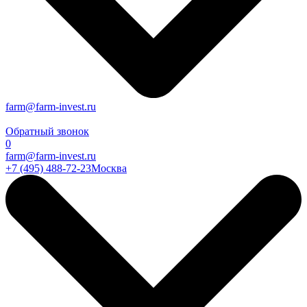
farm@farm-invest.ru
Обратный звонок
0
farm@farm-invest.ru
+7 (495) 488-72-23
Москва