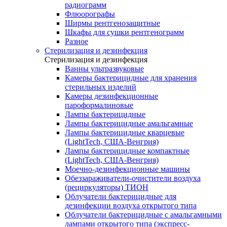
радиограмм
Флюорографы
Ширмы рентгенозащитные
Шкафы для сушки рентгенограмм
Разное
Стерилизация и дезинфекция
Стерилизация и дезинфекция
Ванны ультразвуковые
Камеры бактерицидные для хранения
стерильных изделий
Камеры дезинфекционные
пароформалиновые
Лампы бактерицидные
Лампы бактерицидные амальгамные
Лампы бактерицидные кварцевые
(LightTech, США-Венгрия)
Лампы бактерицидные компактные
(LightTech, США-Венгрия)
Моечно-дезинфекционные машины
Обеззараживатели-очистители воздуха
(рециркуляторы) ТИОН
Облучатели бактерицидные для
дезинфекции воздуха открытого типа
Облучатели бактерицидные с амальгамными
лампами открытого типа (экспресс-