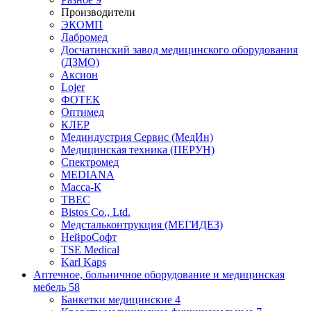
Производители
ЭКОМП
Лабромед
Досчатинский завод медицинского оборудования
(ДЗМО)
Аксион
Lojer
ФОТЕК
Оптимед
КЛЕР
Мединдустрия Сервис (МедИн)
Медицинская техника (ПЕРУН)
Спектромед
MEDIANA
Масса-К
ТВЕС
Bistos Co., Ltd.
Медстальконтрукция (МЕГИДЕЗ)
НейроСофт
TSE Medical
Karl Kaps
Аптечное, больничное оборудование и медицинская
мебель
58
Банкетки медицинские
4