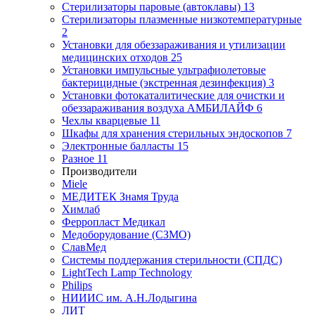
Стерилизаторы паровые (автоклавы)
13
Стерилизаторы плазменные низкотемпературные
2
Установки для обеззараживания и утилизации
медицинских отходов
25
Установки импульсные ультрафиолетовые
бактерицидные (экстренная дезинфекция)
3
Установки фотокаталитические для очистки и
обеззараживания воздуха АМБИЛАЙФ
6
Чехлы кварцевые
11
Шкафы для хранения стерильных эндоскопов
7
Электронные балласты
15
Разное
11
Производители
Miele
МЕДИТЕК Знамя Труда
Химлаб
Ферропласт Медикал
Медоборудование (СЗМО)
СлавМед
Системы поддержания стерильности (СПДС)
LightTech Lamp Technology
Philips
НИИИС им. А.Н.Лодыгина
ЛИТ