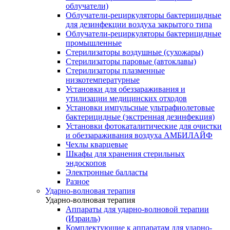
облучатели)
Облучатели-рециркуляторы бактерицидные
для дезинфекции воздуха закрытого типа
Облучатели-рециркуляторы бактерицидные
промышленные
Стерилизаторы воздушные (сухожары)
Стерилизаторы паровые (автоклавы)
Стерилизаторы плазменные
низкотемпературные
Установки для обеззараживания и
утилизации медицинских отходов
Установки импульсные ультрафиолетовые
бактерицидные (экстренная дезинфекция)
Установки фотокаталитические для очистки
и обеззараживания воздуха АМБИЛАЙФ
Чехлы кварцевые
Шкафы для хранения стерильных
эндоскопов
Электронные балласты
Разное
Ударно-волновая терапия
Ударно-волновая терапия
Аппараты для ударно-волновой терапии
(Израиль)
Комплектующие к аппаратам для ударно-