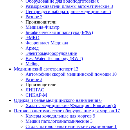
Оборудование для водоподготовки
6
Размораживатели плазмы автоматические
3
Центрифуги лабораторные медицинские
5
Разное
2
Производители
Медиана-Фильтр
Биофизическая аппаратура (БФА)
ЭМКО
Ферропласт Медикал
Армед
Электромедоборудование
Best Water Technology (BWT)
Meling
Медицинский автотранспорт
13
Автомобили скорой медицинской помощи
10
Разное
3
Производители
ЛИНГАС
СИКАР-М
Одежда и белье медицинского назначения
6
Халаты медицинские (Франция - Болгария)
6
Патологоанатомическое оборудование для моргов
17
Камеры холодильные для моргов
9
Мешки патологоанатомические
3
Столы патологоанатомические секционные
1