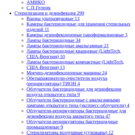
АМИКО
С.П.Гелпик
Стерилизация и дезинфекция
299
Ванны ультразвуковые
13
Камеры бактерицидные для хранения стерильных
изделий
11
Камеры дезинфекционные пароформалиновые
3
Лампы бактерицидные
34
Лампы бактерицидные амальгамные
21
Лампы бактерицидные кварцевые (LightTech,
США-Венгрия)
10
Лампы бактерицидные компактные (LightTech,
США-Венгрия)
13
Моечно-дезинфекционные машины
24
Обеззараживатели-очистители воздуха
(рециркуляторы) ТИОН
4
Облучатели бактерицидные для дезинфекции
воздуха открытого типа
9
Облучатели бактерицидные с амальгамными
лампами открытого типа (экспресс-облучатели)
4
Облучатели-рециркуляторы бактерицидные для
дезинфекции воздуха закрытого типа
47
Облучатели-рециркуляторы бактерицидные
промышленные
9
Стерилизаторы воздушные (сухожары)
12