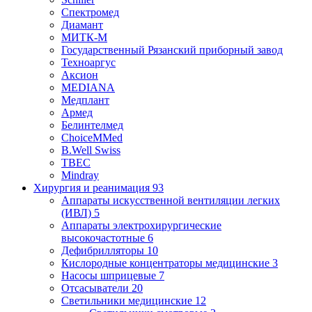
Спектромед
Диамант
МИТК-М
Государственный Рязанский приборный завод
Техноаргус
Аксион
MEDIANA
Медплант
Армед
Белинтелмед
ChoiceMMed
B.Well Swiss
ТВЕС
Mindray
Хирургия и реанимация
93
Аппараты искусственной вентиляции легких
(ИВЛ)
5
Аппараты электрохирургические
высокочастотные
6
Дефибрилляторы
10
Кислородные концентраторы медицинские
3
Насосы шприцевые
7
Отсасыватели
20
Светильники медицинские
12