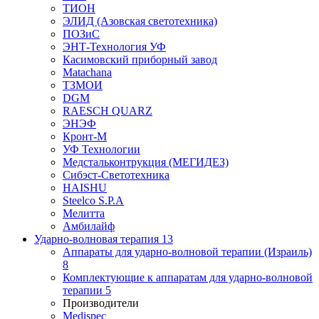
ТИОН
ЭЛИД (Азовская светотехника)
ПОЗиС
ЭНТ-Технология УФ
Касимовский приборный завод
Matachana
ТЗМОИ
DGM
RAESCH QUARZ
ЭНЭФ
Кронт-М
УФ Технологии
Медстальконтрукция (МЕГИДЕЗ)
Сибэст-Светотехника
HAISHU
Steelco S.P.A
Мелитта
Амбилайф
Ударно-волновая терапия
13
Аппараты для ударно-волновой терапии (Израиль)
8
Комплектующие к аппаратам для ударно-волновой
терапии
5
Производители
Medispec