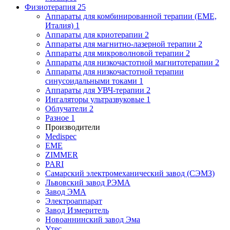
Физиотерапия
25
Аппараты для комбинированной терапии (EME,
Италия)
1
Аппараты для криотерапии
2
Аппараты для магнитно-лазерной терапии
2
Аппараты для микроволновой терапии
2
Аппараты для низкочастотной магнитотерапии
2
Аппараты для низкочастотной терапии
синусоидальными токами
1
Аппараты для УВЧ-терапии
2
Ингаляторы ультразвуковые
1
Облучатели
2
Разное
1
Производители
Medispec
EME
ZIMMER
PARI
Самарский электромеханический завод (СЭМЗ)
Львовский завод РЭМА
Завод ЭМА
Электроаппарат
Завод Измеритель
Новоаннинский завод Эма
Утес