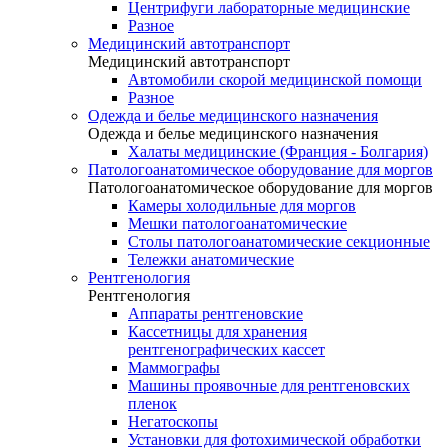
Центрифуги лабораторные медицинские
Разное
Медицинский автотранспорт
Медицинский автотранспорт
Автомобили скорой медицинской помощи
Разное
Одежда и белье медицинского назначения
Одежда и белье медицинского назначения
Халаты медицинские (Франция - Болгария)
Патологоанатомическое оборудование для моргов
Патологоанатомическое оборудование для моргов
Камеры холодильные для моргов
Мешки патологоанатомические
Столы патологоанатомические секционные
Тележки анатомические
Рентгенология
Рентгенология
Аппараты рентгеновские
Кассетницы для хранения
рентгенографических кассет
Маммографы
Машины проявочные для рентгеновских
пленок
Негатоскопы
Установки для фотохимической обработки