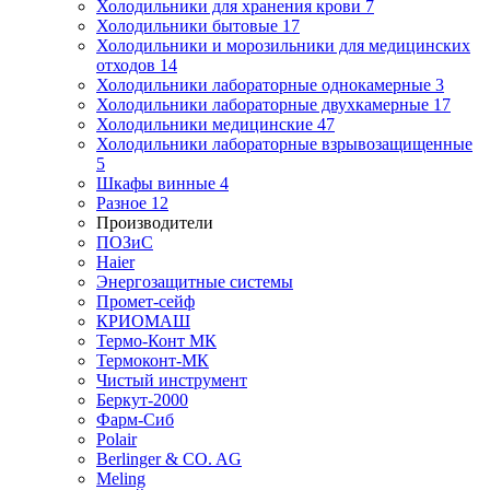
Холодильники для хранения крови
7
Холодильники бытовые
17
Холодильники и морозильники для медицинских
отходов
14
Холодильники лабораторные однокамерные
3
Холодильники лабораторные двухкамерные
17
Холодильники медицинские
47
Холодильники лабораторные взрывозащищенные
5
Шкафы винные
4
Разное
12
Производители
ПОЗиС
Haier
Энергозащитные системы
Промет-сейф
КРИОМАШ
Термо-Конт МК
Термоконт-МК
Чистый инструмент
Беркут-2000
Фарм-Сиб
Polair
Berlinger & CO. AG
Meling