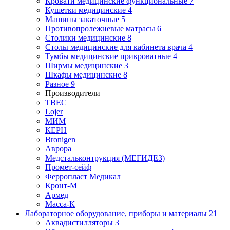
Кровати медицинские функциональные
7
Кушетки медицинские
4
Машины закаточные
5
Противопролежневые матрасы
6
Столики медицинские
8
Столы медицинские для кабинета врача
4
Тумбы медицинские прикроватные
4
Ширмы медицинские
3
Шкафы медицинские
8
Разное
9
Производители
ТВЕС
Lojer
МИМ
КЕРН
Bronigen
Аврора
Медстальконтрукция (МЕГИДЕЗ)
Промет-сейф
Ферропласт Медикал
Кронт-М
Армед
Масса-К
Лабораторное оборудование, приборы и материалы
21
Аквадистилляторы
3