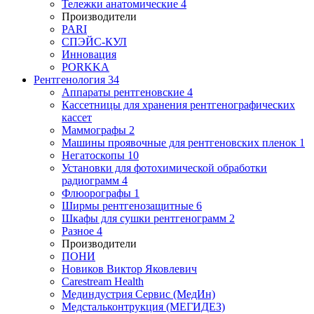
Тележки анатомические
4
Производители
PARI
СПЭЙС-КУЛ
Инновация
PORKKA
Рентгенология
34
Аппараты рентгеновские
4
Кассетницы для хранения рентгенографических
кассет
Маммографы
2
Машины проявочные для рентгеновских пленок
1
Негатоскопы
10
Установки для фотохимической обработки
радиограмм
4
Флюорографы
1
Ширмы рентгенозащитные
6
Шкафы для сушки рентгенограмм
2
Разное
4
Производители
ПОНИ
Новиков Виктор Яковлевич
Carestream Health
Мединдустрия Сервис (МедИн)
Медстальконтрукция (МЕГИДЕЗ)