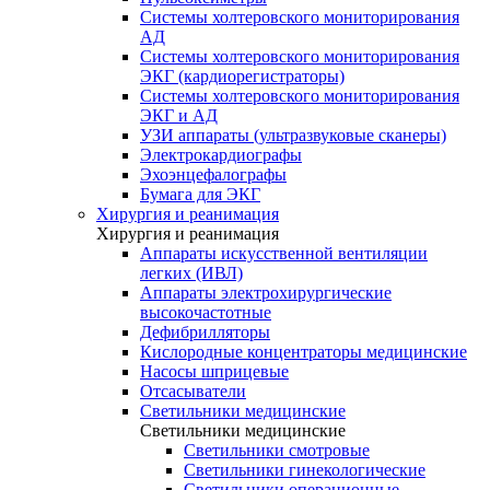
Системы холтеровского мониторирования
АД
Системы холтеровского мониторирования
ЭКГ (кардиорегистраторы)
Системы холтеровского мониторирования
ЭКГ и АД
УЗИ аппараты (ультразвуковые сканеры)
Электрокардиографы
Эхоэнцефалографы
Бумага для ЭКГ
Хирургия и реанимация
Хирургия и реанимация
Аппараты искусственной вентиляции
легких (ИВЛ)
Аппараты электрохирургические
высокочастотные
Дефибрилляторы
Кислородные концентраторы медицинские
Насосы шприцевые
Отсасыватели
Светильники медицинские
Светильники медицинские
Светильники смотровые
Светильники гинекологические
Светильники операционные