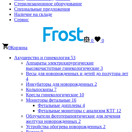
Стерилизационное оборудование
Специальные предложения
Наличие на складе
Сервис
0
0
0
Корзина
Акушерство и гинекология
53
Аппараты электрохирургические
высокочастотные гинекологические
3
Весы для новорожденных и детей до полутора лет
4
Инкубаторы для новорожденных
2
Кольпоскопы
7
Кресла гинекологические
10
Мониторы фетальные
16
Фетальные допплеры
4
Фетальные мониторы с анализом КТГ
12
Облучатели фототерапевтические для лечения
желтухи новорожденных
2
Устройства обогрева новорожденных
2
Разное
9