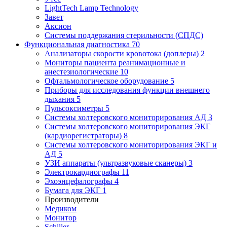
LightTech Lamp Technology
Завет
Аксион
Системы поддержания стерильности (СПДС)
Функциональная диагностика
70
Анализаторы скорости кровотока (доплеры)
2
Мониторы пациента реанимационные и
анестезиологические
10
Офтальмологическое оборудование
5
Приборы для исследования функции внешнего
дыхания
5
Пульсоксиметры
5
Системы холтеровского мониторирования АД
3
Системы холтеровского мониторирования ЭКГ
(кардиорегистраторы)
8
Системы холтеровского мониторирования ЭКГ и
АД
5
УЗИ аппараты (ультразвуковые сканеры)
3
Электрокардиографы
11
Эхоэнцефалографы
4
Бумага для ЭКГ
1
Производители
Медиком
Монитор
Schiller