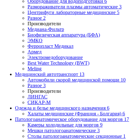
Оборудование для водоподготовки
6
Размораживатели плазмы автоматические
3
Центрифуги лабораторные медицинские
5
Разное
2
Производители
Медиана-Фильтр
Биофизическая аппаратура (БФА)
ЭМКО
Ферропласт Медикал
Армед
Электромедоборудование
Best Water Technology (BWT)
Meling
Медицинский автотранспорт
13
Автомобили скорой медицинской помощи
10
Разное
3
Производители
ЛИНГАС
СИКАР-М
Одежда и белье медицинского назначения
6
Халаты медицинские (Франция - Болгария)
6
Патологоанатомическое оборудование для моргов
17
Камеры холодильные для моргов
9
Мешки патологоанатомические
3
Столы патологоанатомические секционные
1