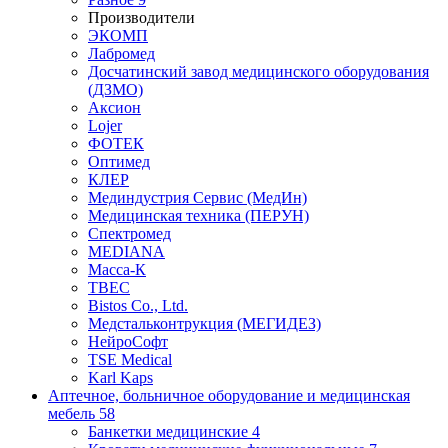
Производители
ЭКОМП
Лабромед
Досчатинский завод медицинского оборудования
(ДЗМО)
Аксион
Lojer
ФОТЕК
Оптимед
КЛЕР
Мединдустрия Сервис (МедИн)
Медицинская техника (ПЕРУН)
Спектромед
MEDIANA
Масса-К
ТВЕС
Bistos Co., Ltd.
Медстальконтрукция (МЕГИДЕЗ)
НейроСофт
TSE Medical
Karl Kaps
Аптечное, больничное оборудование и медицинская
мебель
58
Банкетки медицинские
4