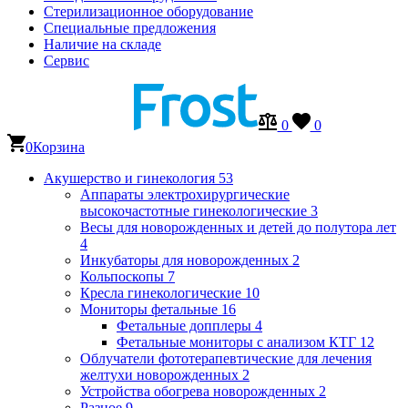
Стерилизационное оборудование
Специальные предложения
Наличие на складе
Сервис
0
0
0
Корзина
Акушерство и гинекология
53
Аппараты электрохирургические
высокочастотные гинекологические
3
Весы для новорожденных и детей до полутора лет
4
Инкубаторы для новорожденных
2
Кольпоскопы
7
Кресла гинекологические
10
Мониторы фетальные
16
Фетальные допплеры
4
Фетальные мониторы с анализом КТГ
12
Облучатели фототерапевтические для лечения
желтухи новорожденных
2
Устройства обогрева новорожденных
2
Разное
9