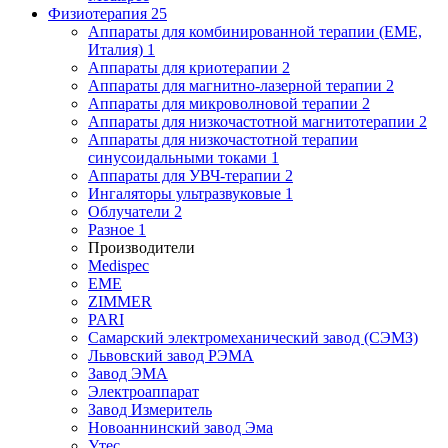
Физиотерапия
25
Аппараты для комбинированной терапии (EME,
Италия)
1
Аппараты для криотерапии
2
Аппараты для магнитно-лазерной терапии
2
Аппараты для микроволновой терапии
2
Аппараты для низкочастотной магнитотерапии
2
Аппараты для низкочастотной терапии
синусоидальными токами
1
Аппараты для УВЧ-терапии
2
Ингаляторы ультразвуковые
1
Облучатели
2
Разное
1
Производители
Medispec
EME
ZIMMER
PARI
Самарский электромеханический завод (СЭМЗ)
Львовский завод РЭМА
Завод ЭМА
Электроаппарат
Завод Измеритель
Новоаннинский завод Эма
Утес