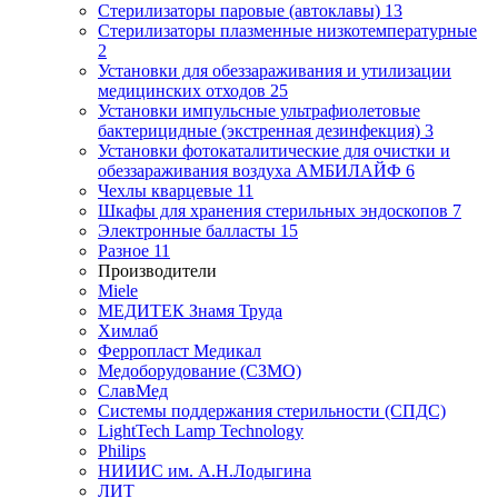
Стерилизаторы паровые (автоклавы)
13
Стерилизаторы плазменные низкотемпературные
2
Установки для обеззараживания и утилизации
медицинских отходов
25
Установки импульсные ультрафиолетовые
бактерицидные (экстренная дезинфекция)
3
Установки фотокаталитические для очистки и
обеззараживания воздуха АМБИЛАЙФ
6
Чехлы кварцевые
11
Шкафы для хранения стерильных эндоскопов
7
Электронные балласты
15
Разное
11
Производители
Miele
МЕДИТЕК Знамя Труда
Химлаб
Ферропласт Медикал
Медоборудование (СЗМО)
СлавМед
Системы поддержания стерильности (СПДС)
LightTech Lamp Technology
Philips
НИИИС им. А.Н.Лодыгина
ЛИТ