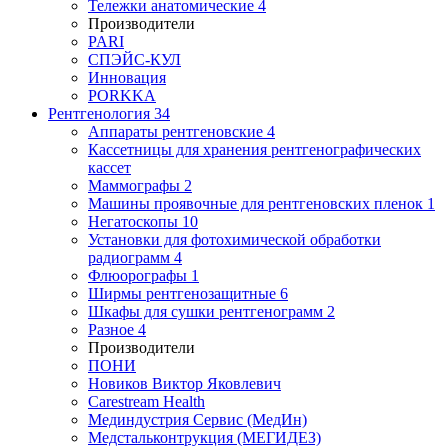
Тележки анатомические
4
Производители
PARI
СПЭЙС-КУЛ
Инновация
PORKKA
Рентгенология
34
Аппараты рентгеновские
4
Кассетницы для хранения рентгенографических
кассет
Маммографы
2
Машины проявочные для рентгеновских пленок
1
Негатоскопы
10
Установки для фотохимической обработки
радиограмм
4
Флюорографы
1
Ширмы рентгенозащитные
6
Шкафы для сушки рентгенограмм
2
Разное
4
Производители
ПОНИ
Новиков Виктор Яковлевич
Carestream Health
Мединдустрия Сервис (МедИн)
Медстальконтрукция (МЕГИДЕЗ)