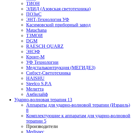
ТИОН
ЭЛИД (Азовская светотехника)
ПОЗиС
ЭНТ-Технология УФ
Касимовский приборный завод
Matachana
ТЗМОИ
DGM
RAESCH QUARZ
ЭНЭФ
Кронт-М
УФ Технологии
Медстальконтрукция (МЕГИДЕЗ)
Сибэст-Светотехника
HAISHU
Steelco S.P.A
Мелитта
Амбилайф
Ударно-волновая терапия
13
Аппараты для ударно-волновой терапии (Израиль)
8
Комплектующие к аппаратам для ударно-волновой
терапии
5
Производители
Medispec