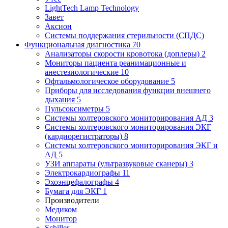
LightTech Lamp Technology
Завет
Аксион
Системы поддержания стерильности (СПДС)
Функциональная диагностика
70
Анализаторы скорости кровотока (доплеры)
2
Мониторы пациента реанимационные и
анестезиологические
10
Офтальмологическое оборудование
5
Приборы для исследования функции внешнего
дыхания
5
Пульсоксиметры
5
Системы холтеровского мониторирования АД
3
Системы холтеровского мониторирования ЭКГ
(кардиорегистраторы)
8
Системы холтеровского мониторирования ЭКГ и
АД
5
УЗИ аппараты (ультразвуковые сканеры)
3
Электрокардиографы
11
Эхоэнцефалографы
4
Бумага для ЭКГ
1
Производители
Медиком
Монитор
Schiller