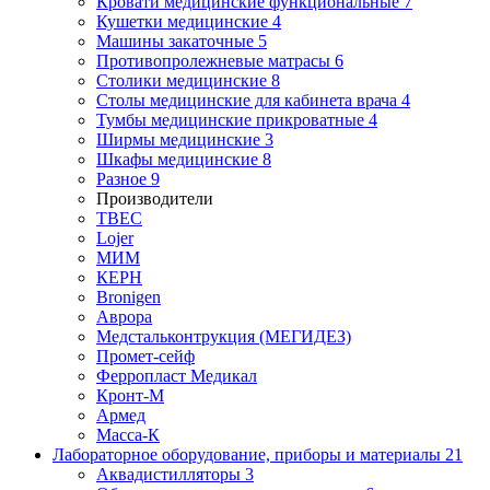
Кровати медицинские функциональные
7
Кушетки медицинские
4
Машины закаточные
5
Противопролежневые матрасы
6
Столики медицинские
8
Столы медицинские для кабинета врача
4
Тумбы медицинские прикроватные
4
Ширмы медицинские
3
Шкафы медицинские
8
Разное
9
Производители
ТВЕС
Lojer
МИМ
КЕРН
Bronigen
Аврора
Медстальконтрукция (МЕГИДЕЗ)
Промет-сейф
Ферропласт Медикал
Кронт-М
Армед
Масса-К
Лабораторное оборудование, приборы и материалы
21
Аквадистилляторы
3