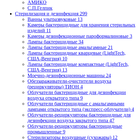
АМИКО
С.П.Гелпик
Стерилизация и дезинфекция
299
Ванны ультразвуковые
13
Камеры бактерицидные для хранения стерильных
изделий
11
Камеры дезинфекционные пароформалиновые
3
Лампы бактерицидные
34
Лампы бактерицидные амальгамные
21
Лампы бактерицидные кварцевые (LightTech,
США-Венгрия)
10
Лампы бактерицидные компактные (LightTech,
США-Венгрия)
13
Моечно-дезинфекционные машины
24
Обеззараживатели-очистители воздуха
(рециркуляторы) ТИОН
4
Облучатели бактерицидные для дезинфекции
воздуха открытого типа
9
Облучатели бактерицидные с амальгамными
лампами открытого типа (экспресс-облучатели)
4
Облучатели-рециркуляторы бактерицидные для
дезинфекции воздуха закрытого типа
47
Облучатели-рециркуляторы бактерицидные
промышленные
9
Стерилизаторы воздушные (сухожары)
12