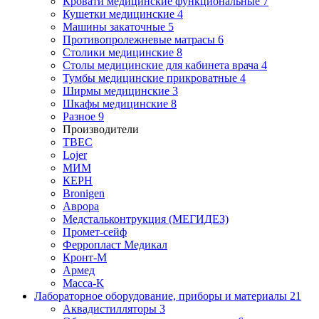
Кровати медицинские функциональные
7
Кушетки медицинские
4
Машины закаточные
5
Противопролежневые матрасы
6
Столики медицинские
8
Столы медицинские для кабинета врача
4
Тумбы медицинские прикроватные
4
Ширмы медицинские
3
Шкафы медицинские
8
Разное
9
Производители
ТВЕС
Lojer
МИМ
КЕРН
Bronigen
Аврора
Медстальконтрукция (МЕГИДЕЗ)
Промет-сейф
Ферропласт Медикал
Кронт-М
Армед
Масса-К
Лабораторное оборудование, приборы и материалы
21
Аквадистилляторы
3