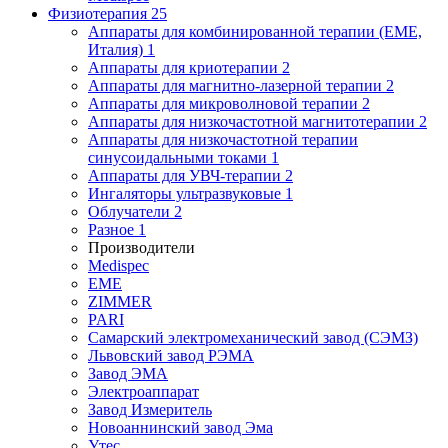
Физиотерапия
25
Аппараты для комбинированной терапии (EME,
Италия)
1
Аппараты для криотерапии
2
Аппараты для магнитно-лазерной терапии
2
Аппараты для микроволновой терапии
2
Аппараты для низкочастотной магнитотерапии
2
Аппараты для низкочастотной терапии
синусоидальными токами
1
Аппараты для УВЧ-терапии
2
Ингаляторы ультразвуковые
1
Облучатели
2
Разное
1
Производители
Medispec
EME
ZIMMER
PARI
Самарский электромеханический завод (СЭМЗ)
Львовский завод РЭМА
Завод ЭМА
Электроаппарат
Завод Измеритель
Новоаннинский завод Эма
Утес