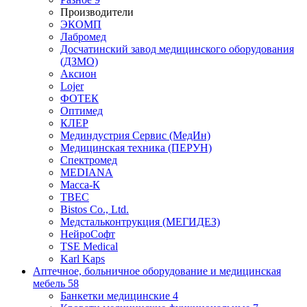
Производители
ЭКОМП
Лабромед
Досчатинский завод медицинского оборудования
(ДЗМО)
Аксион
Lojer
ФОТЕК
Оптимед
КЛЕР
Мединдустрия Сервис (МедИн)
Медицинская техника (ПЕРУН)
Спектромед
MEDIANA
Масса-К
ТВЕС
Bistos Co., Ltd.
Медстальконтрукция (МЕГИДЕЗ)
НейроСофт
TSE Medical
Karl Kaps
Аптечное, больничное оборудование и медицинская
мебель
58
Банкетки медицинские
4