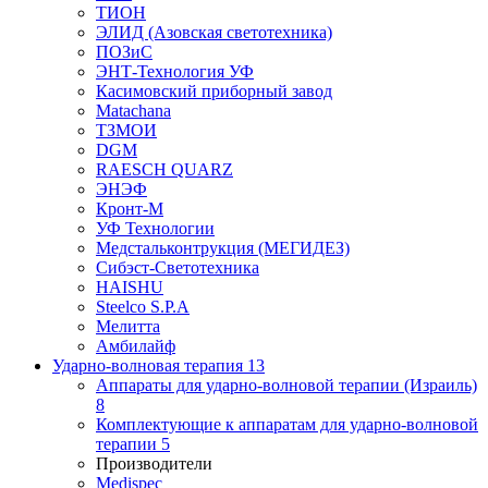
ТИОН
ЭЛИД (Азовская светотехника)
ПОЗиС
ЭНТ-Технология УФ
Касимовский приборный завод
Matachana
ТЗМОИ
DGM
RAESCH QUARZ
ЭНЭФ
Кронт-М
УФ Технологии
Медстальконтрукция (МЕГИДЕЗ)
Сибэст-Светотехника
HAISHU
Steelco S.P.A
Мелитта
Амбилайф
Ударно-волновая терапия
13
Аппараты для ударно-волновой терапии (Израиль)
8
Комплектующие к аппаратам для ударно-волновой
терапии
5
Производители
Medispec