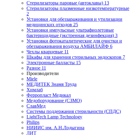
Стерилизаторы паровые (автоклавы)
13
Стерилизаторы плазменные низкотемпературные
2
Установки для обеззараживания и утилизации
медицинских отходов
25
Установки импульсные ультрафиолетовые
бактерицидные (экстренная дезинфекция)
3
Установки фотокаталитические для очистки и
обеззараживания воздуха АМБИЛАЙФ
6
Чехлы кварцевые
11
Шкафы для хранения стерильных эндоскопов
7
Электронные балласты
15
Разное
11
Производители
Miele
МЕДИТЕК Знамя Труда
Химлаб
Ферропласт Медикал
Медоборудование (СЗМО)
СлавМед
Системы поддержания стерильности (СПДС)
LightTech Lamp Technology
Philips
НИИИС им. А.Н.Лодыгина
ЛИТ