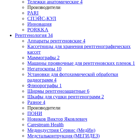
Тележки анатомические
4
Производители
PARI
СПЭЙС-КУЛ
Инновация
PORKKA
Рентгенология
34
Аппараты рентгеновские
4
Кассетницы для хранения рентгенографических
кассет
Маммографы
2
Машины проявочные для рентгеновских пленок
1
Негатоскопы
10
Установки для фотохимической обработки
радиограмм
4
Флюорографы
1
Ширмы рентгенозащитные
6
Шкафы для сушки рентгенограмм
2
Разное
4
Производители
ПОНИ
Новиков Виктор Яковлевич
Carestream Health
Мединдустрия Сервис (МедИн)
Медстальконтрукция (МЕГИДЕЗ)