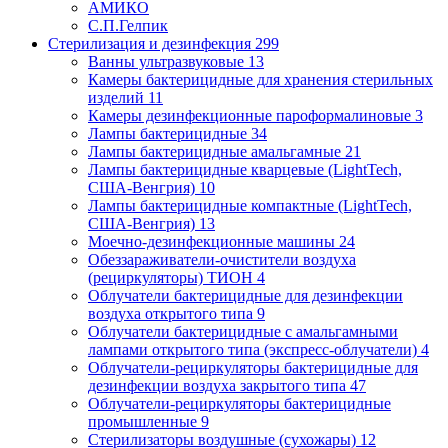
АМИКО
С.П.Гелпик
Стерилизация и дезинфекция
299
Ванны ультразвуковые
13
Камеры бактерицидные для хранения стерильных
изделий
11
Камеры дезинфекционные пароформалиновые
3
Лампы бактерицидные
34
Лампы бактерицидные амальгамные
21
Лампы бактерицидные кварцевые (LightTech,
США-Венгрия)
10
Лампы бактерицидные компактные (LightTech,
США-Венгрия)
13
Моечно-дезинфекционные машины
24
Обеззараживатели-очистители воздуха
(рециркуляторы) ТИОН
4
Облучатели бактерицидные для дезинфекции
воздуха открытого типа
9
Облучатели бактерицидные с амальгамными
лампами открытого типа (экспресс-облучатели)
4
Облучатели-рециркуляторы бактерицидные для
дезинфекции воздуха закрытого типа
47
Облучатели-рециркуляторы бактерицидные
промышленные
9
Стерилизаторы воздушные (сухожары)
12