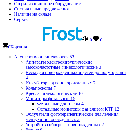
Стерилизационное оборудование
Специальные предложения
Наличие на складе
Сервис
0
0
0
Корзина
Акушерство и гинекология
53
Аппараты электрохирургические
высокочастотные гинекологические
3
Весы для новорожденных и детей до полутора лет
4
Инкубаторы для новорожденных
2
Кольпоскопы
7
Кресла гинекологические
10
Мониторы фетальные
16
Фетальные допплеры
4
Фетальные мониторы с анализом КТГ
12
Облучатели фототерапевтические для лечения
желтухи новорожденных
2
Устройства обогрева новорожденных
2
Разное
9