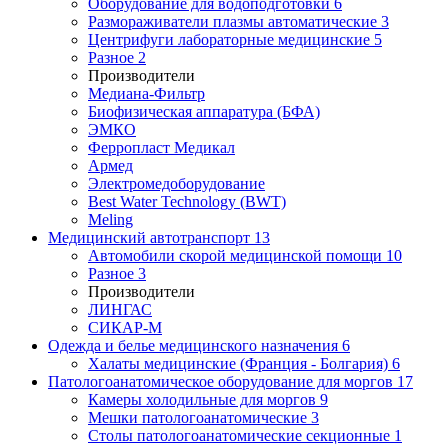
Оборудование для водоподготовки
6
Размораживатели плазмы автоматические
3
Центрифуги лабораторные медицинские
5
Разное
2
Производители
Медиана-Фильтр
Биофизическая аппаратура (БФА)
ЭМКО
Ферропласт Медикал
Армед
Электромедоборудование
Best Water Technology (BWT)
Meling
Медицинский автотранспорт
13
Автомобили скорой медицинской помощи
10
Разное
3
Производители
ЛИНГАС
СИКАР-М
Одежда и белье медицинского назначения
6
Халаты медицинские (Франция - Болгария)
6
Патологоанатомическое оборудование для моргов
17
Камеры холодильные для моргов
9
Мешки патологоанатомические
3
Столы патологоанатомические секционные
1