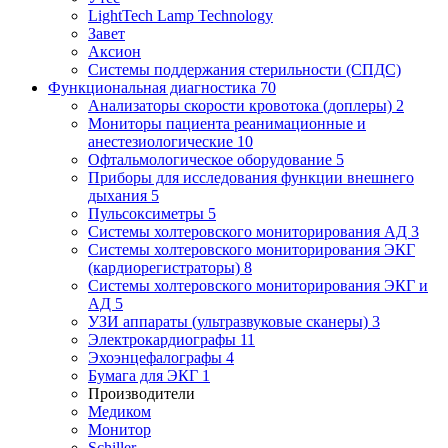
LightTech Lamp Technology
Завет
Аксион
Системы поддержания стерильности (СПДС)
Функциональная диагностика
70
Анализаторы скорости кровотока (доплеры)
2
Мониторы пациента реанимационные и
анестезиологические
10
Офтальмологическое оборудование
5
Приборы для исследования функции внешнего
дыхания
5
Пульсоксиметры
5
Системы холтеровского мониторирования АД
3
Системы холтеровского мониторирования ЭКГ
(кардиорегистраторы)
8
Системы холтеровского мониторирования ЭКГ и
АД
5
УЗИ аппараты (ультразвуковые сканеры)
3
Электрокардиографы
11
Эхоэнцефалографы
4
Бумага для ЭКГ
1
Производители
Медиком
Монитор
Schiller