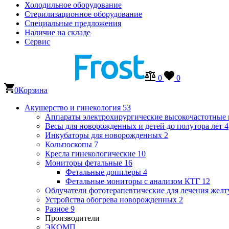
Холодильное оборудование
Стерилизационное оборудование
Специальные предложения
Наличие на складе
Сервис
0
0
0
Корзина
Акушерство и гинекология
53
Аппараты электрохирургические высокочастотные
Весы для новорожденных и детей до полутора лет
4
Инкубаторы для новорожденных
2
Кольпоскопы
7
Кресла гинекологические
10
Мониторы фетальные
16
Фетальные допплеры
4
Фетальные мониторы с анализом КТГ
12
Облучатели фототерапевтические для лечения же
Устройства обогрева новорожденных
2
Разное
9
Производители
ЭКОМП