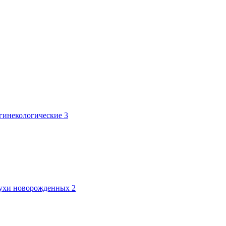
 гинекологические
3
лтухи новорожденных
2