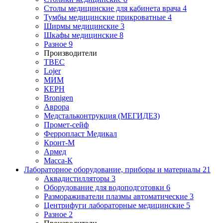
Столы медицинские для кабинета врача
4
Тумбы медицинские прикроватные
4
Ширмы медицинские
3
Шкафы медицинские
8
Разное
9
Производители
ТВЕС
Lojer
МИМ
КЕРН
Bronigen
Аврора
Медстальконтрукция (МЕГИДЕЗ)
Промет-сейф
Ферропласт Медикал
Кронт-М
Армед
Масса-К
Лабораторное оборудование, приборы и материалы
21
Аквадистилляторы
3
Оборудование для водоподготовки
6
Размораживатели плазмы автоматические
3
Центрифуги лабораторные медицинские
5
Разное
2