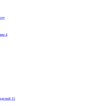
сет
амм
4
изделий
11