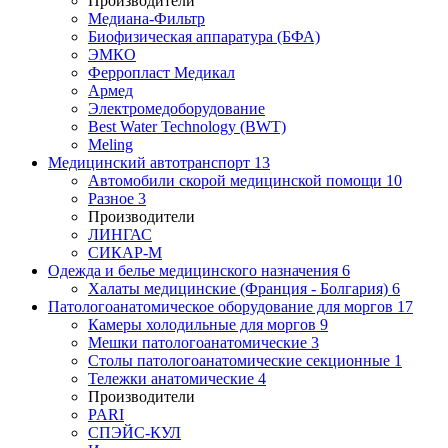
Производители
Медиана-Фильтр
Биофизическая аппаратура (БФА)
ЭМКО
Ферропласт Медикал
Армед
Электромедоборудование
Best Water Technology (BWT)
Meling
Медицинский автотранспорт
13
Автомобили скорой медицинской помощи
10
Разное
3
Производители
ЛИНГАС
СИКАР-М
Одежда и белье медицинского назначения
6
Халаты медицинские (Франция - Болгария)
6
Патологоанатомическое оборудование для моргов
17
Камеры холодильные для моргов
9
Мешки патологоанатомические
3
Столы патологоанатомические секционные
1
Тележки анатомические
4
Производители
PARI
СПЭЙС-КУЛ