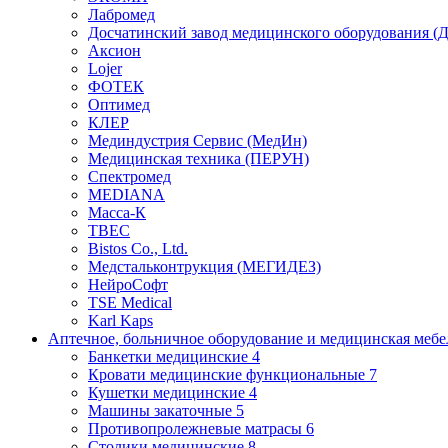
Лабромед
Досчатинский завод медицинского оборудования 
Аксион
Lojer
ФОТЕК
Оптимед
КЛЕР
Мединдустрия Сервис (МедИн)
Медицинская техника (ПЕРУН)
Спектромед
MEDIANA
Масса-К
ТВЕС
Bistos Co., Ltd.
Медстальконтрукция (МЕГИДЕЗ)
НейроСофт
TSE Medical
Karl Kaps
Аптечное, больничное оборудование и медицинская меб
Банкетки медицинские
4
Кровати медицинские функциональные
7
Кушетки медицинские
4
Машины закаточные
5
Противопролежневые матрасы
6
Столики медицинские
8