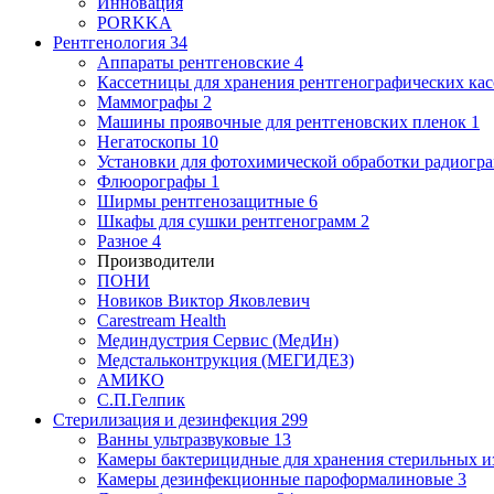
Инновация
PORKKA
Рентгенология
34
Аппараты рентгеновские
4
Кассетницы для хранения рентгенографических кас
Маммографы
2
Машины проявочные для рентгеновских пленок
1
Негатоскопы
10
Установки для фотохимической обработки радиогр
Флюорографы
1
Ширмы рентгенозащитные
6
Шкафы для сушки рентгенограмм
2
Разное
4
Производители
ПОНИ
Новиков Виктор Яковлевич
Carestream Health
Мединдустрия Сервис (МедИн)
Медстальконтрукция (МЕГИДЕЗ)
АМИКО
С.П.Гелпик
Стерилизация и дезинфекция
299
Ванны ультразвуковые
13
Камеры бактерицидные для хранения стерильных 
Камеры дезинфекционные пароформалиновые
3