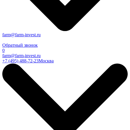
farm@farm-invest.ru
Обратный звонок
0
farm@farm-invest.ru
+7 (495) 488-72-23
Москва