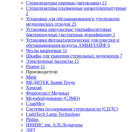
Стерилизаторы паровые (автоклавы)
13
Стерилизаторы плазменные низкотемпературные
2
Установки для обеззараживания и утилизации
медицинских отходов
25
Установки импульсные ультрафиолетовые
бактерицидные (экстренная дезинфекция)
3
Установки фотокаталитические для очистки и
обеззараживания воздуха АМБИЛАЙФ
6
Чехлы кварцевые
11
Шкафы для хранения стерильных эндоскопов
7
Электронные балласты
15
Разное
11
Производители
Miele
МЕДИТЕК Знамя Труда
Химлаб
Ферропласт Медикал
Медоборудование (СЗМО)
СлавМед
Системы поддержания стерильности (СПДС)
LightTech Lamp Technology
Philips
НИИИС им. А.Н.Лодыгина
ЛИТ