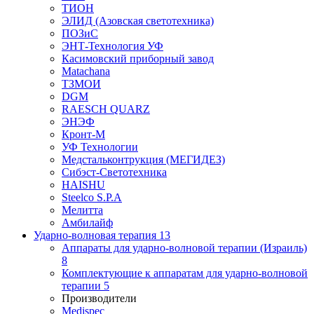
ТИОН
ЭЛИД (Азовская светотехника)
ПОЗиС
ЭНТ-Технология УФ
Касимовский приборный завод
Matachana
ТЗМОИ
DGM
RAESCH QUARZ
ЭНЭФ
Кронт-М
УФ Технологии
Медстальконтрукция (МЕГИДЕЗ)
Сибэст-Светотехника
HAISHU
Steelco S.P.A
Мелитта
Амбилайф
Ударно-волновая терапия
13
Аппараты для ударно-волновой терапии (Израиль)
8
Комплектующие к аппаратам для ударно-волновой
терапии
5
Производители
Medispec