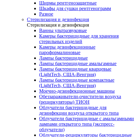
Ширмы рентгенозащитные
Шкафы для сушки рентгенограмм
Разное
Стерилизация и дезинфекция
Стерилизация и дезинфекция
Ванны ультразвуковые
Камеры бактерицидные для хранения
стерильных изделий
Камеры дезинфекционные
пароформалиновые
Лампы бактерицидные
Лампы бактерицидные амальгамные
Лампы бактерицидные кварцевые
(LightTech, США-Венгрия)
Лампы бактерицидные компактные
(LightTech, США-Венгрия)
Моечно-дезинфекционные машины
Обеззараживатели-очистители воздуха
(рециркуляторы) ТИОН
Облучатели бактерицидные для
дезинфекции воздуха открытого типа
Облучатели бактерицидные с амальгамными
лампами открытого типа (экспресс-
облучатели)
Облучатели-рециркуляторы бактерицидные