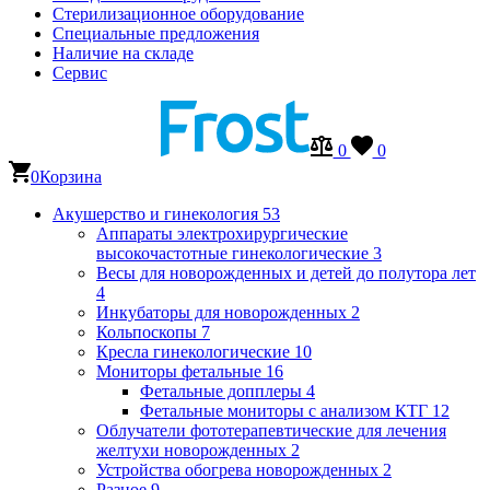
Стерилизационное оборудование
Специальные предложения
Наличие на складе
Сервис
0
0
0
Корзина
Акушерство и гинекология
53
Аппараты электрохирургические
высокочастотные гинекологические
3
Весы для новорожденных и детей до полутора лет
4
Инкубаторы для новорожденных
2
Кольпоскопы
7
Кресла гинекологические
10
Мониторы фетальные
16
Фетальные допплеры
4
Фетальные мониторы с анализом КТГ
12
Облучатели фототерапевтические для лечения
желтухи новорожденных
2
Устройства обогрева новорожденных
2
Разное
9