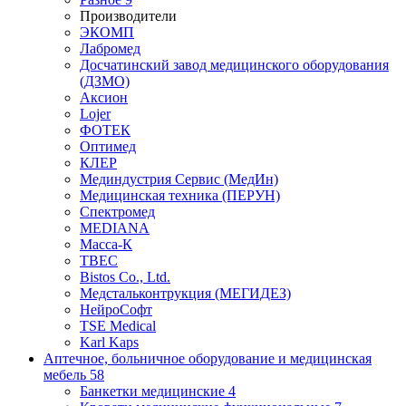
Производители
ЭКОМП
Лабромед
Досчатинский завод медицинского оборудования
(ДЗМО)
Аксион
Lojer
ФОТЕК
Оптимед
КЛЕР
Мединдустрия Сервис (МедИн)
Медицинская техника (ПЕРУН)
Спектромед
MEDIANA
Масса-К
ТВЕС
Bistos Co., Ltd.
Медстальконтрукция (МЕГИДЕЗ)
НейроСофт
TSE Medical
Karl Kaps
Аптечное, больничное оборудование и медицинская
мебель
58
Банкетки медицинские
4