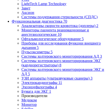
LightTech Lamp Technology
Завет
Аксион
Системы поддержания стерильности (СПДС)
Функциональная диагностика
70
Анализаторы скорости кровотока (доплеры)
2
Мониторы пациента реанимационные и
анестезиологические
10
Офтальмологическое оборудование
5
Приборы для исследования функции внешнего
дыхания
5
Пульсоксиметры
5
Системы холтеровского мониторирования АД
3
Системы холтеровского мониторирования ЭКГ
(кардиорегистраторы)
8
Системы холтеровского мониторирования ЭКГ и
АД
5
УЗИ аппараты (ультразвуковые сканеры)
3
Электрокардиографы
11
Эхоэнцефалографы
4
Бумага для ЭКГ
1
Производители
Медиком
Монитор
Schiller