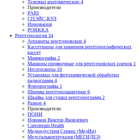
Тележки анатомические
4
Производители
PARI
СПЭЙС-КУЛ
Инновация
PORKKA
Рентгенология
34
Аппараты рентгеновские
4
Кассетницы для хранения рентгенографических
кассет
Маммографы
2
Машины проявочные для рентгеновских пленок
1
Негатоскопы
10
Установки для фотохимической обработки
радиограмм
4
Флюорографы
1
Ширмы рентгенозащитные
6
Шкафы для сушки рентгенограмм
2
Разное
4
Производители
ПОНИ
Новиков Виктор Яковлевич
Carestream Health
Мединдустрия Сервис (МедИн)
Медстальконтрукция (МЕГИДЕЗ)