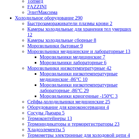
Топмед
FAZZINI
ЭлитМаксима
Холодильное оборудование
290
Быстрозамораживатели плазмы крови
2
Камеры холодильные для хранения тел умерших
12
Камеры холодильные сборные
8
Морозильники бытовые
9
Морозильники медицинские и лабораторные
13
Морозильники медицинские
7
Морозильники лабораторные
6
Морозильники низкотемпературные
42
Морозильники низкотемпературные
медицинские -86°С
10
Морозильники низкотемпературные
лабораторные -86°С
29
Морозильники криогенные -150ºC
3
Сейфы-холодильники медицинские
25
Оборудование для криоконсервации
4
Сосуды Дьюара
5
Термоконтейнеры
13
Термоиндикаторы и терморегистраторы
23
Хладоэлементы
5
Термометры электронные для холодовой цепи
4