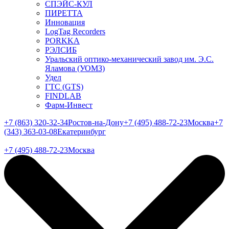
СПЭЙС-КУЛ
ПИРЕТТА
Инновация
LogTag Recorders
PORKKA
РЭЛСИБ
Уральский оптико-механический завод им. Э.С.
Яламова (УОМЗ)
Удел
ГТС (GTS)
FINDLAB
Фарм-Инвест
+7 (863) 320-32-34
Ростов-на-Дону
+7 (495) 488-72-23
Москва
+7
(343) 363-03-08
Екатеринбург
+7 (495) 488-72-23
Москва