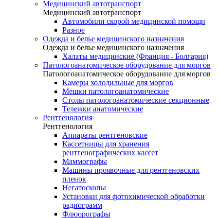
Медицинский автотранспорт
Медицинский автотранспорт
Автомобили скорой медицинской помощи
Разное
Одежда и белье медицинского назначения
Одежда и белье медицинского назначения
Халаты медицинские (Франция - Болгария)
Патологоанатомическое оборудование для моргов
Патологоанатомическое оборудование для моргов
Камеры холодильные для моргов
Мешки патологоанатомические
Столы патологоанатомические секционные
Тележки анатомические
Рентгенология
Рентгенология
Аппараты рентгеновские
Кассетницы для хранения
рентгенографических кассет
Маммографы
Машины проявочные для рентгеновских
пленок
Негатоскопы
Установки для фотохимической обработки
радиограмм
Флюорографы