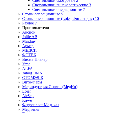
Светильники смотровые
2
Светильники гинекологические
3
Светильники операционные
7
Столы операционные
5
Столы операционные (Lojer, Финляндия)
10
Разное
7
Производители
Аксион
Jolife AB
Mindray
Армед
МЕДСИ
ФОТЕК
Висма-Планар
Утес
ALFA
Завод ЭМА
СТОМЭЛ-К
Вито-Фарм
Мединдустрия Сервис (МедИн)
Lojer
AirSep
Kawe
Ферропласт Медикал
Медплант