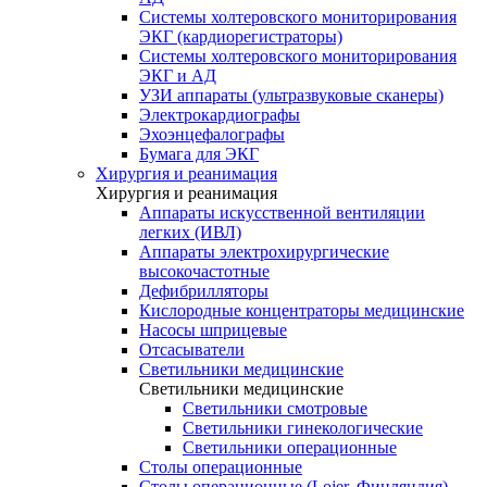
Системы холтеровского мониторирования
ЭКГ (кардиорегистраторы)
Системы холтеровского мониторирования
ЭКГ и АД
УЗИ аппараты (ультразвуковые сканеры)
Электрокардиографы
Эхоэнцефалографы
Бумага для ЭКГ
Хирургия и реанимация
Хирургия и реанимация
Аппараты искусственной вентиляции
легких (ИВЛ)
Аппараты электрохирургические
высокочастотные
Дефибрилляторы
Кислородные концентраторы медицинские
Насосы шприцевые
Отсасыватели
Светильники медицинские
Светильники медицинские
Светильники смотровые
Светильники гинекологические
Светильники операционные
Столы операционные
Столы операционные (Lojer, Финляндия)