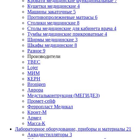
Кровати медицинские функциональные
7
Кушетки медицинские
4
Машины закаточные
5
Противопролежневые матрасы
6
Столики медицинские
8
Столы медицинские для кабинета врача
4
Тумбы медицинские прикроватные
4
Ширмы медицинские
3
Шкафы медицинские
8
Разное
9
Производители
ТВЕС
Lojer
МИМ
КЕРН
Bronigen
Аврора
Медстальконтрукция (МЕГИДЕЗ)
Промет-сейф
Ферропласт Медикал
Кронт-М
Армед
Масса-К
Лабораторное оборудование, приборы и материалы
21
Аквадистилляторы
3