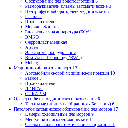
Оборудование для водоподготовки
6
Размораживатели плазмы автоматические
3
Центрифуги лабораторные медицинские
5
Разное
2
Производители
Медиана-Фильтр
Биофизическая аппаратура (БФА)
ЭМКО
Ферропласт Медикал
Армед
Электромедоборудование
Best Water Technology (BWT)
Meling
Медицинский автотранспорт
13
Автомобили скорой медицинской помощи
10
Разное
3
Производители
ЛИНГАС
СИКАР-М
Одежда и белье медицинского назначения
6
Халаты медицинские (Франция - Болгария)
6
Патологоанатомическое оборудование для моргов
17
Камеры холодильные для моргов
9
Мешки патологоанатомические
3
Столы патологоанатомические секционные
1