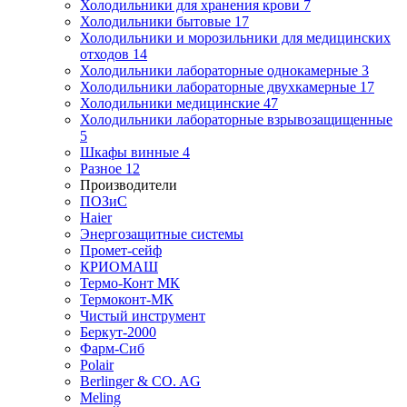
Холодильники для хранения крови
7
Холодильники бытовые
17
Холодильники и морозильники для медицинских
отходов
14
Холодильники лабораторные однокамерные
3
Холодильники лабораторные двухкамерные
17
Холодильники медицинские
47
Холодильники лабораторные взрывозащищенные
5
Шкафы винные
4
Разное
12
Производители
ПОЗиС
Haier
Энергозащитные системы
Промет-сейф
КРИОМАШ
Термо-Конт МК
Термоконт-МК
Чистый инструмент
Беркут-2000
Фарм-Сиб
Polair
Berlinger & CO. AG
Meling