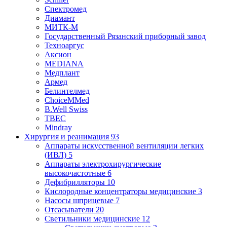
Спектромед
Диамант
МИТК-М
Государственный Рязанский приборный завод
Техноаргус
Аксион
MEDIANA
Медплант
Армед
Белинтелмед
ChoiceMMed
B.Well Swiss
ТВЕС
Mindray
Хирургия и реанимация
93
Аппараты искусственной вентиляции легких
(ИВЛ)
5
Аппараты электрохирургические
высокочастотные
6
Дефибрилляторы
10
Кислородные концентраторы медицинские
3
Насосы шприцевые
7
Отсасыватели
20
Светильники медицинские
12