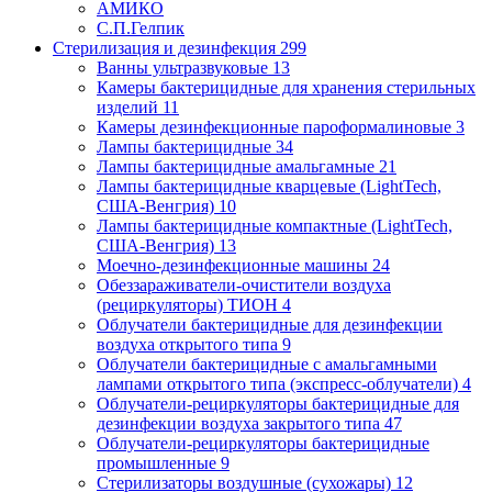
АМИКО
С.П.Гелпик
Стерилизация и дезинфекция
299
Ванны ультразвуковые
13
Камеры бактерицидные для хранения стерильных
изделий
11
Камеры дезинфекционные пароформалиновые
3
Лампы бактерицидные
34
Лампы бактерицидные амальгамные
21
Лампы бактерицидные кварцевые (LightTech,
США-Венгрия)
10
Лампы бактерицидные компактные (LightTech,
США-Венгрия)
13
Моечно-дезинфекционные машины
24
Обеззараживатели-очистители воздуха
(рециркуляторы) ТИОН
4
Облучатели бактерицидные для дезинфекции
воздуха открытого типа
9
Облучатели бактерицидные с амальгамными
лампами открытого типа (экспресс-облучатели)
4
Облучатели-рециркуляторы бактерицидные для
дезинфекции воздуха закрытого типа
47
Облучатели-рециркуляторы бактерицидные
промышленные
9
Стерилизаторы воздушные (сухожары)
12