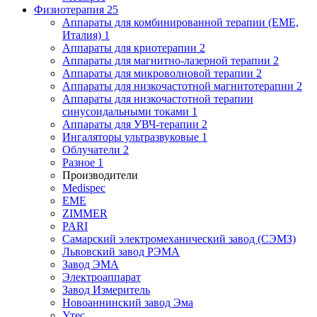
Физиотерапия
25
Аппараты для комбинированной терапии (EME,
Италия)
1
Аппараты для криотерапии
2
Аппараты для магнитно-лазерной терапии
2
Аппараты для микроволновой терапии
2
Аппараты для низкочастотной магнитотерапии
2
Аппараты для низкочастотной терапии
синусоидальными токами
1
Аппараты для УВЧ-терапии
2
Ингаляторы ультразвуковые
1
Облучатели
2
Разное
1
Производители
Medispec
EME
ZIMMER
PARI
Самарский электромеханический завод (СЭМЗ)
Львовский завод РЭМА
Завод ЭМА
Электроаппарат
Завод Измеритель
Новоаннинский завод Эма
Утес