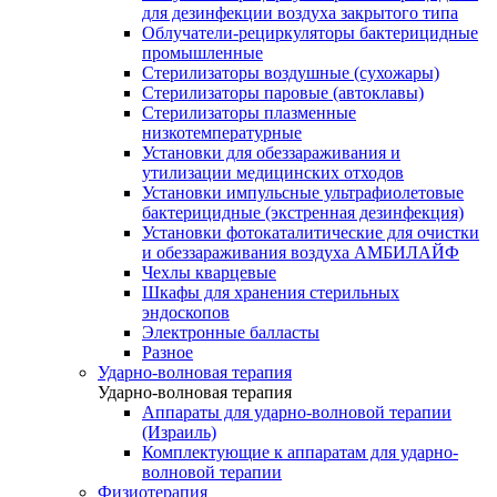
для дезинфекции воздуха закрытого типа
Облучатели-рециркуляторы бактерицидные
промышленные
Стерилизаторы воздушные (сухожары)
Стерилизаторы паровые (автоклавы)
Стерилизаторы плазменные
низкотемпературные
Установки для обеззараживания и
утилизации медицинских отходов
Установки импульсные ультрафиолетовые
бактерицидные (экстренная дезинфекция)
Установки фотокаталитические для очистки
и обеззараживания воздуха АМБИЛАЙФ
Чехлы кварцевые
Шкафы для хранения стерильных
эндоскопов
Электронные балласты
Разное
Ударно-волновая терапия
Ударно-волновая терапия
Аппараты для ударно-волновой терапии
(Израиль)
Комплектующие к аппаратам для ударно-
волновой терапии
Физиотерапия