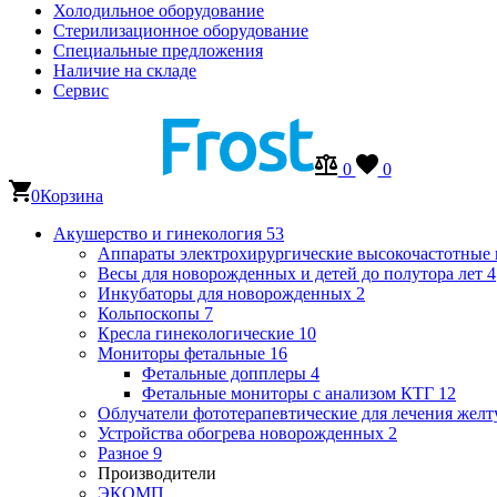
Холодильное оборудование
Стерилизационное оборудование
Специальные предложения
Наличие на складе
Сервис
0
0
0
Корзина
Акушерство и гинекология
53
Аппараты электрохирургические высокочастотные
Весы для новорожденных и детей до полутора лет
4
Инкубаторы для новорожденных
2
Кольпоскопы
7
Кресла гинекологические
10
Мониторы фетальные
16
Фетальные допплеры
4
Фетальные мониторы с анализом КТГ
12
Облучатели фототерапевтические для лечения же
Устройства обогрева новорожденных
2
Разное
9
Производители
ЭКОМП