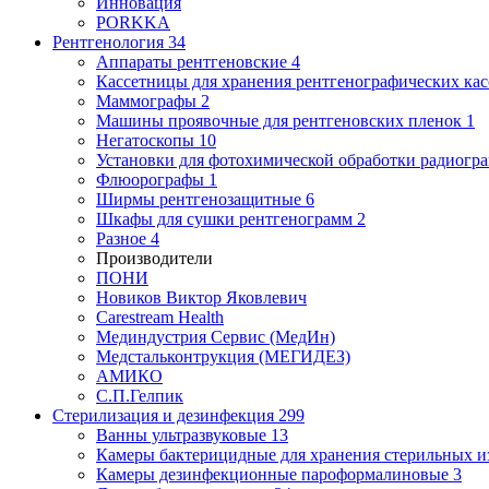
Инновация
PORKKA
Рентгенология
34
Аппараты рентгеновские
4
Кассетницы для хранения рентгенографических кас
Маммографы
2
Машины проявочные для рентгеновских пленок
1
Негатоскопы
10
Установки для фотохимической обработки радиогр
Флюорографы
1
Ширмы рентгенозащитные
6
Шкафы для сушки рентгенограмм
2
Разное
4
Производители
ПОНИ
Новиков Виктор Яковлевич
Carestream Health
Мединдустрия Сервис (МедИн)
Медстальконтрукция (МЕГИДЕЗ)
АМИКО
С.П.Гелпик
Стерилизация и дезинфекция
299
Ванны ультразвуковые
13
Камеры бактерицидные для хранения стерильных 
Камеры дезинфекционные пароформалиновые
3