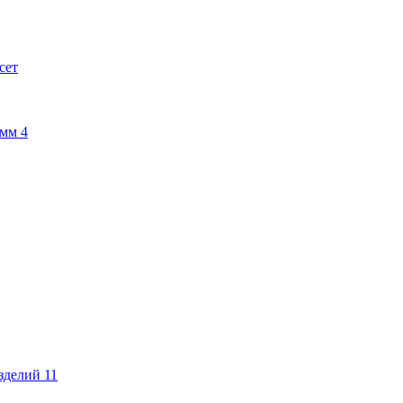
сет
амм
4
изделий
11