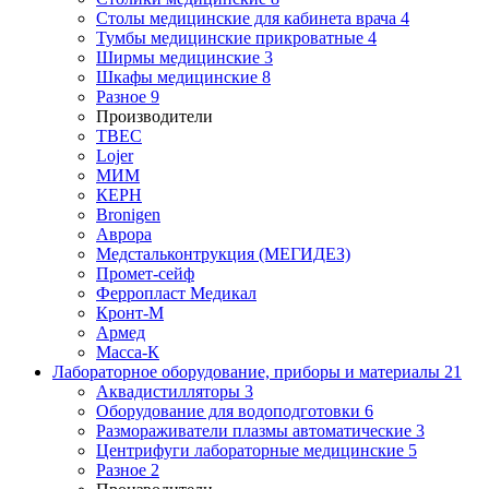
Столы медицинские для кабинета врача
4
Тумбы медицинские прикроватные
4
Ширмы медицинские
3
Шкафы медицинские
8
Разное
9
Производители
ТВЕС
Lojer
МИМ
КЕРН
Bronigen
Аврора
Медстальконтрукция (МЕГИДЕЗ)
Промет-сейф
Ферропласт Медикал
Кронт-М
Армед
Масса-К
Лабораторное оборудование, приборы и материалы
21
Аквадистилляторы
3
Оборудование для водоподготовки
6
Размораживатели плазмы автоматические
3
Центрифуги лабораторные медицинские
5
Разное
2