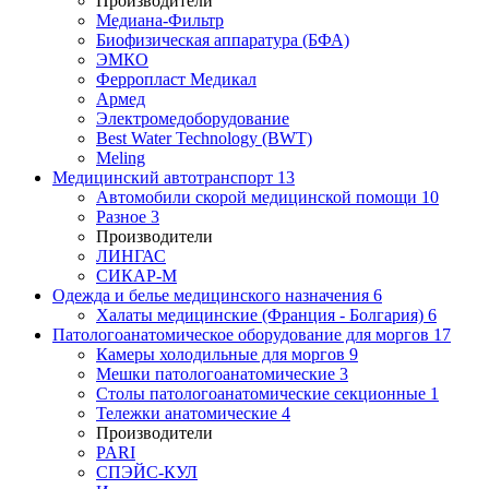
Производители
Медиана-Фильтр
Биофизическая аппаратура (БФА)
ЭМКО
Ферропласт Медикал
Армед
Электромедоборудование
Best Water Technology (BWT)
Meling
Медицинский автотранспорт
13
Автомобили скорой медицинской помощи
10
Разное
3
Производители
ЛИНГАС
СИКАР-М
Одежда и белье медицинского назначения
6
Халаты медицинские (Франция - Болгария)
6
Патологоанатомическое оборудование для моргов
17
Камеры холодильные для моргов
9
Мешки патологоанатомические
3
Столы патологоанатомические секционные
1
Тележки анатомические
4
Производители
PARI
СПЭЙС-КУЛ