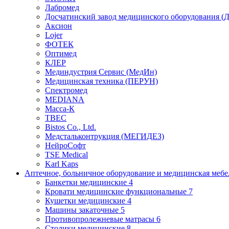
Лабромед
Досчатинский завод медицинского оборудования 
Аксион
Lojer
ФОТЕК
Оптимед
КЛЕР
Мединдустрия Сервис (МедИн)
Медицинская техника (ПЕРУН)
Спектромед
MEDIANA
Масса-К
ТВЕС
Bistos Co., Ltd.
Медстальконтрукция (МЕГИДЕЗ)
НейроСофт
TSE Medical
Karl Kaps
Аптечное, больничное оборудование и медицинская меб
Банкетки медицинские
4
Кровати медицинские функциональные
7
Кушетки медицинские
4
Машины закаточные
5
Противопролежневые матрасы
6
Столики медицинские
8