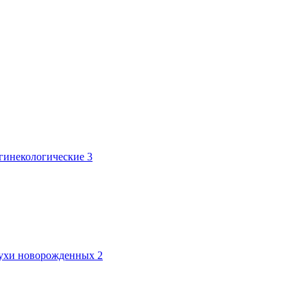
 гинекологические
3
лтухи новорожденных
2